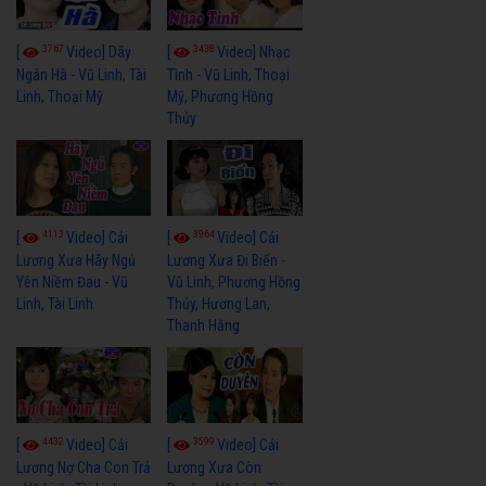
3767
3438
[
Video] Dãy
[
Video] Nhạc
Ngân Hà - Vũ Linh, Tài
Tình - Vũ Linh, Thoại
Linh, Thoại Mỹ
Mỹ, Phương Hồng
Thủy
4113
3964
[
Video] Cải
[
Video] Cải
Lương Xưa Hãy Ngủ
Lương Xưa Đi Biển -
Yên Niềm Đau - Vũ
Vũ Linh, Phương Hồng
Linh, Tài Linh
Thủy, Hương Lan,
Thanh Hằng
4432
3599
[
Video] Cải
[
Video] Cải
Lương Nợ Cha Con Trả
Lương Xưa Còn