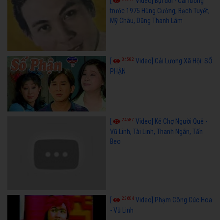
[
Video] Bụi đời - Cải lương
trước 1975 Hùng Cường, Bạch Tuyết,
Mỹ Châu, Dũng Thanh Lâm
34582
[
Video] Cải Lương Xã Hội: SỐ
PHẬN
24587
[
Video] Kẻ Chợ Người Quê -
Vũ Linh, Tài Linh, Thanh Ngân, Tấn
Beo
23604
[
Video] Phạm Công Cúc Hoa
- Vũ Linh