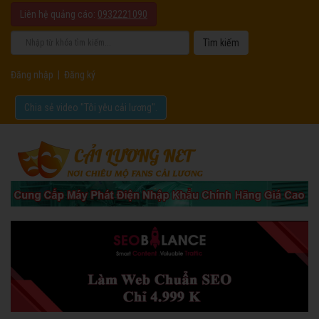
Liên hệ quảng cáo:
0932221090
Đăng nhập
|
Đăng ký
Chia sẻ video "Tôi yêu cải lương".