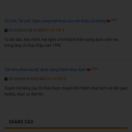
6575
Vũ Linh, Tài Linh: Uyên ương một thưở của sân khấu cải lương
Xem chi tiết
27/12/2018 7:08:19 CH
Từ đôi đào, kép ở tỉnh, hai nghệ sĩ trở thành thần tượng được mến mộ
trong làng cổ nhạc thập niên 1990.
3664
'Dế mèn phiêu lưu ký' được dựng thành nhạc kịch
Xem chi tiết
25/12/2018 10:03:02 SA
Truyện nổi tiếng của Tô Hoài được chuyển thể thành nhạc kịch với dàn giao
hưởng, nhạc cụ dân tộc...
QUẢNG CÁO