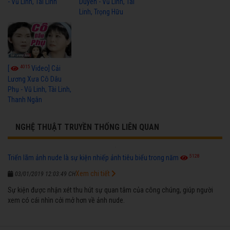
- Vũ Linh, Tài Linh
Duyên - Vũ Linh, Tài
Linh, Trọng Hữu
4015
[
Video] Cải
Lương Xưa Cô Dâu
Phụ - Vũ Linh, Tài Linh,
Thanh Ngân
NGHỆ THUẬT TRUYỀN THỐNG LIÊN QUAN
5128
Triển lãm ảnh nude là sự kiện nhiếp ảnh tiêu biểu trong năm
Xem chi tiết
03/01/2019 12:03:49 CH
Sự kiện được nhận xét thu hút sự quan tâm của công chúng, giúp người
xem có cái nhìn cởi mở hơn về ảnh nude.