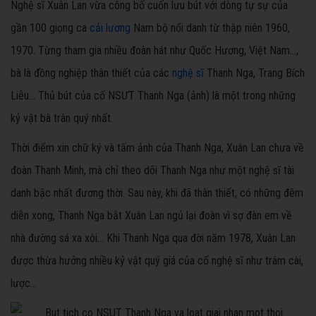
Nghệ sĩ Xuân Lan vừa công bố cuốn lưu bút với dòng tự sự của
gần 100 giọng ca
cải lương
Nam bộ nổi danh từ thập niên 1960,
1970. Từng tham gia nhiều đoàn hát như Quốc Hương, Việt Nam...,
bà là đồng nghiệp thân thiết của các
nghệ sĩ
Thanh Nga, Trang Bích
Liễu... Thủ bút của cố NSƯT Thanh Nga (ảnh) là một trong những
kỷ vật bà trân quý nhất.
Thời điểm xin chữ ký và tấm ảnh của Thanh Nga, Xuân Lan chưa về
đoàn Thanh Minh, mà chỉ theo dõi Thanh Nga như một nghệ sĩ tài
danh bậc nhất đương thời. Sau này, khi đã thân thiết, có những đêm
diễn xong, Thanh Nga bắt Xuân Lan ngủ lại đoàn vì sợ đàn em về
nhà đường sá xa xôi... Khi Thanh Nga qua đời năm 1978, Xuân Lan
được thừa hưởng nhiều kỷ vật quý giá của cố nghệ sĩ như trâm cài,
lược...