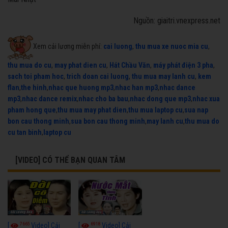
Nguồn: giaitri.vnexpress.net
Xem cải lương miễn phí:
cai luong
,
thu mua xe nuoc mia cu
,
thu mua do cu
,
may phat dien cu
,
Hát Chầu Văn
,
máy phát điện 3 pha
,
sach toi pham hoc
,
trich doan cai luong
,
thu mua may lanh cu
,
kem
flan
,
the hinh
,
nhac que huong mp3
,
nhac han mp3
,
nhac dance
mp3
,
nhac dance remix
,
nhac cho ba bau
,
nhac dong que mp3
,
nhac xua
pham hong que
,
thu mua may phat dien
,
thu mua laptop cu
,
sua nap
bon cau thong minh
,
sua bon cau thong minh
,
may lanh cu
,
thu mua do
cu tan binh
,
laptop cu
[VIDEO] CÓ THỂ BẠN QUAN TÂM
7665
6918
[
Video] Cải
[
Video] Cải