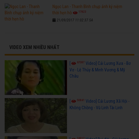
Ngọc Lan - Thanh Bình chụp ảnh kỷ niệm
17823
thời hẹn hò
21/09/2017 11:02:37 SA
VIDEO XEM NHIỀU NHẤT
67087
[
Video] Cải Lương Xưa - Bơ
Vơ - Lệ Thủy & Minh Vương & Mỹ
Châu
50841
[
Video] Cải Lương Xã Hội -
Không Chồng - Vũ Linh Tài Linh
36017