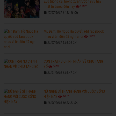
260 tuồng cải lương xưa trước 1975 hay
96199
nhất từ trước đến nay
17/07/2017 11:33:48 CH
Mr. Đàm, Hồ Ngọc Hà quyết add facebook
76301
nhau vì tin đồn đã nghỉ chơi
31/07/2017 5:03:06 CH
CON TRAI NS CHINH NHẪN VỀ CHỊU TANG
42975
BỐ
31/01/2016 1:08:47 CH
NỮ NGHỆ SĨ THANH HẰNG VỚI CUỘC SỐNG
32577
HIỆN NAY
18/05/2016 10:22:21 SA