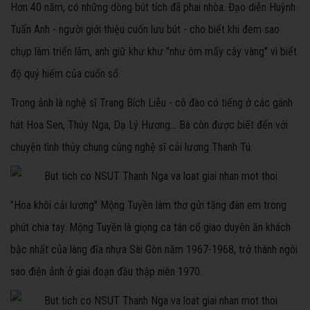
Hơn 40 năm, có những dòng bút tích đã phai nhòa. Đạo diễn Huỳnh
Tuấn Anh - người giới thiệu cuốn lưu bút - cho biết khi đem sao
chụp làm triển lãm, anh giữ khư khư "như ôm mấy cây vàng" vì biết
độ quý hiếm của cuốn sổ.
Trong ảnh là nghệ sĩ Trang Bích Liễu - cô đào có tiếng ở các gánh
hát Hoa Sen, Thúy Nga, Dạ Lý Hương... Bà còn được biết đến với
chuyện tình thủy chung cùng nghệ sĩ cải lương Thanh Tú.
"Hoa khôi cải lương" Mộng Tuyền làm thơ gửi tặng đàn em trong
phút chia tay. Mộng Tuyền là giọng ca tân cổ giao duyên ăn khách
bậc nhất của làng đĩa nhựa Sài Gòn năm 1967-1968, trở thành ngôi
sao điện ảnh ở giai đoạn đầu thập niên 1970.