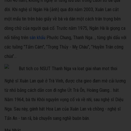
Hơn 40 năm, không ít nghệ sĩ từng lưu bút trong cuốn sổ đã qua
đời. Khi nghệ sĩ Ngân Hà (ảnh) qua đời năm 2003, Xuân Lan cắt
một mẩu tin trên báo giấy về bà và dán một cách trân trọng bên
dòng chữ của người quá cố. Trước năm 1975, Ngân Hà là giọng ca
nổi tiếng trên
sân khấu
Phước Chung, Thanh Nga..., từng ghi dấu với
các tuồng "Tấm Cám", "Trọng Thủy - Mỵ Châu", "Huyền Trân công
chúa"...
Nghệ sĩ Xuân Lan quê ở Trà Vinh, được cha gieo đam mê cải lương
từ nhỏ bằng cách dẫn con đi nghe Út Trà Ôn, Hoàng Giang... hát.
Năm 1964, bà thi Khôi nguyên vọng cổ và về nhì, sau nghệ sĩ Diệu
Nga. Sau này, gánh hát Hoa Lan của Xuân Lan và chồng - nghệ sĩ
Tấn An - tan rã, bà chuyển sang nghề buôn bán.
Mai Nhật