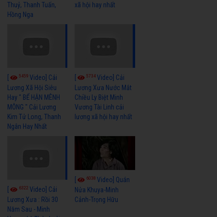
Thuỷ, Thanh Tuấn,
xã hội hay nhất
Hồng Nga
5459
5734
[
Video] Cải
[
Video] Cải
Lương Xã Hội Siêu
Lương Xưa Nước Mắt
Hay " BỂ HẬN MÊNH
Chiều Ly Biệt Minh
MÔNG " Cải Lương
Vương Tài Linh cải
Kim Tử Long, Thanh
lương xã hội hay nhất
Ngân Hay Nhất
6038
[
Video] Quán
6322
[
Video] Cải
Nửa Khuya-Minh
Cảnh-Trọng Hữu
Lương Xưa : Rồi 30
Năm Sau - Minh