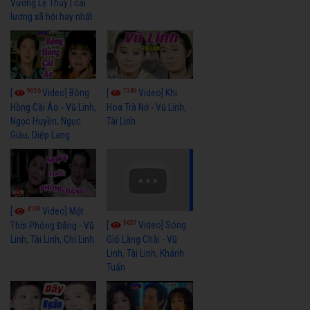
Vương Lệ Thủy | cải
lương xã hội hay nhất
9056
7349
[
Video] Bông
[
Video] Khi
Hồng Cài Áo - Vũ Linh,
Hoa Trà Nở - Vũ Linh,
Ngọc Huyền, Ngọc
Tài Linh
Giàu, Diệp Lang
4109
[
Video] Một
3657
[
Video] Sóng
Thời Phóng Đãng - Vũ
Linh, Tài Linh, Chí Linh
Gió Làng Chài - Vũ
Linh, Tài Linh, Khánh
Tuấn