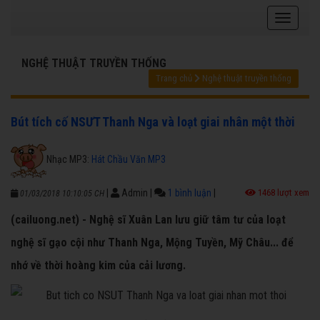
NGHỆ THUẬT TRUYỀN THỐNG
Trang chủ
Nghệ thuật truyền thống
Bút tích cố NSƯT Thanh Nga và loạt giai nhân một thời
Nhạc MP3:
Hát Chầu Văn MP3
|
Admin
|
1 bình luận
|
1468 lượt xem
01/03/2018 10:10:05 CH
(cailuong.net) - Nghệ sĩ Xuân Lan lưu giữ tâm tư của loạt
nghệ sĩ gạo cội như Thanh Nga, Mộng Tuyền, Mỹ Châu... để
nhớ về thời hoàng kim của cải lương.