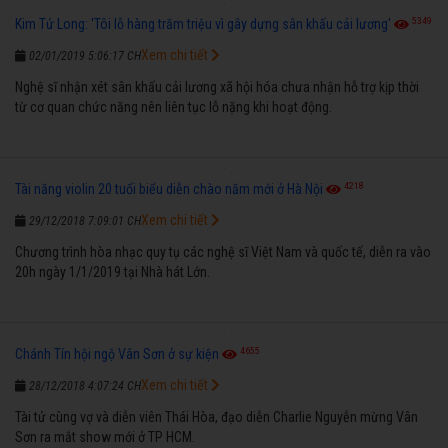
5349
Kim Tử Long: 'Tôi lỗ hàng trăm triệu vì gây dựng sân khấu cải lương'
Xem chi tiết
02/01/2019 5:06:17 CH
Nghệ sĩ nhận xét sân khấu cải lương xã hội hóa chưa nhận hỗ trợ kịp thời
từ cơ quan chức năng nên liên tục lỗ nặng khi hoạt động.
4218
Tài năng violin 20 tuổi biểu diễn chào năm mới ở Hà Nội
Xem chi tiết
29/12/2018 7:09:01 CH
Chương trình hòa nhạc quy tụ các nghệ sĩ Việt Nam và quốc tế, diễn ra vào
20h ngày 1/1/2019 tại Nhà hát Lớn.
4655
Chánh Tín hội ngộ Vân Sơn ở sự kiện
Xem chi tiết
28/12/2018 4:07:24 CH
Tài tử cùng vợ và diễn viên Thái Hòa, đạo diễn Charlie Nguyễn mừng Vân
Sơn ra mắt show mới ở TP HCM.