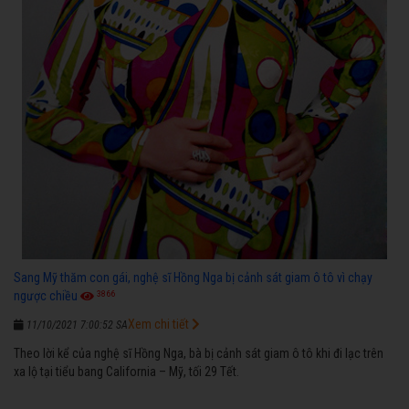
Sang Mỹ thăm con gái, nghệ sĩ Hồng Nga bị cảnh sát giam ô tô vì chạy
3866
ngược chiều
Xem chi tiết
11/10/2021 7:00:52 SA
Theo lời kể của nghệ sĩ Hồng Nga, bà bị cảnh sát giam ô tô khi đi lạc trên
xa lộ tại tiểu bang California – Mỹ, tối 29 Tết.