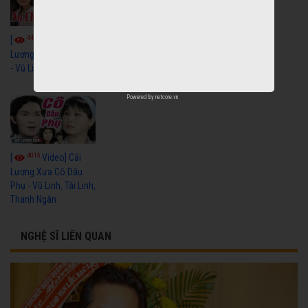
4432
3599
[
Video] Cải
[
Video] Cải
Lương Nợ Cha Con Trả
Lương Xưa Còn
- Vũ Linh, Tài Linh
Duyên - Vũ Linh, Tài
Linh, Trọng Hữu
Powered by
netcore.vn
4015
[
Video] Cải
Lương Xưa Cô Dâu
Phụ - Vũ Linh, Tài Linh,
Thanh Ngân
NGHỆ SĨ LIÊN QUAN