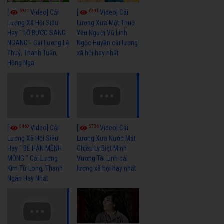
6971
6391
[
Video] Cải
[
Video] Cải
Lương Xã Hội Siêu
Lương Xưa Một Thuở
Hay " LỠ BƯỚC SANG
Yêu Người Vũ Linh
NGANG " Cải Lương Lệ
Ngọc Huyền cải lương
Thuỷ, Thanh Tuấn,
xã hội hay nhất
Hồng Nga
5460
5736
[
Video] Cải
[
Video] Cải
Lương Xã Hội Siêu
Lương Xưa Nước Mắt
Hay " BỂ HẬN MÊNH
Chiều Ly Biệt Minh
MÔNG " Cải Lương
Vương Tài Linh cải
Kim Tử Long, Thanh
lương xã hội hay nhất
Ngân Hay Nhất