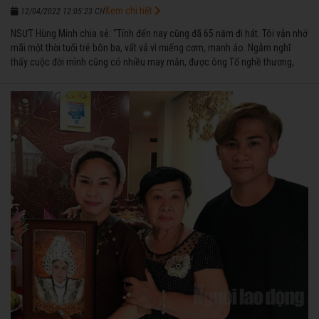
Xem chi tiết
12/04/2022 12:05:23 CH
NSƯT Hùng Minh chia sẻ: “Tính đến nay cũng đã 65 năm đi hát. Tôi vẫn nhớ
mãi một thời tuổi trẻ bôn ba, vất vả vì miếng cơm, manh áo. Ngẫm nghĩ
thấy cuộc đời mình cũng có nhiều may mắn, được ông Tổ nghề thương,
nên từ một cậu bé nghèo chẳng biết hát xướng là gì, trong dòng đời xuôi
ngược nhận được những cơ may để từng bước thành danh với nghiệp ca
diễn”.