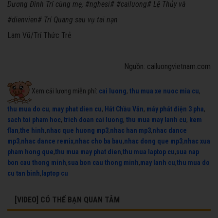
Dương Đình Trí cùng mẹ, #nghesi# #cailuong# Lệ Thủy và
#dienvien# Trí Quang sau vụ tai nạn
Lam Vũ
/
Trí Thức Trẻ
Nguồn: cailuongvietnam.com
Xem cải lương miễn phí:
cai luong
,
thu mua xe nuoc mia cu
,
thu mua do cu
,
may phat dien cu
,
Hát Chầu Văn
,
máy phát điện 3 pha
,
sach toi pham hoc
,
trich doan cai luong
,
thu mua may lanh cu
,
kem
flan
,
the hinh
,
nhac que huong mp3
,
nhac han mp3
,
nhac dance
mp3
,
nhac dance remix
,
nhac cho ba bau
,
nhac dong que mp3
,
nhac xua
pham hong que
,
thu mua may phat dien
,
thu mua laptop cu
,
sua nap
bon cau thong minh
,
sua bon cau thong minh
,
may lanh cu
,
thu mua do
cu tan binh
,
laptop cu
[VIDEO] CÓ THỂ BẠN QUAN TÂM