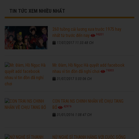
TIN TỨC XEM NHIỀU NHẤT
260 tuồng cải lương xưa trước 1975 hay
96201
nhất từ trước đến nay
17/07/2017 11:33:48 CH
Mr. Đàm, Hồ Ngọc Hà quyết add facebook
76303
nhau vì tin đồn đã nghỉ chơi
31/07/2017 5:03:06 CH
CON TRAI NS CHINH NHẪN VỀ CHỊU TANG
42976
BỐ
31/01/2016 1:08:47 CH
NỮ NGHỆ SĨ THANH HẰNG VỚI CUỘC SỐNG