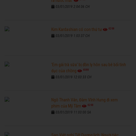
ra nước mắt'
03/01/2019 2:04:06 CH
6268
Kim Kardashian có con thứ tư
03/01/2019 1:03:37 CH
'Em gái trà sữa' bị đồn ly hôn sau bê bối tình
6588
dục của chồng
03/01/2019 12:03:33 CH
Ngô Thanh Vân, Đàm Vĩnh Hưng đi xem
6268
phim của Mỹ Tâm
03/01/2019 11:03:00 SA
Sao Việt nghỉ Tết Dương lịch: Người tiệc