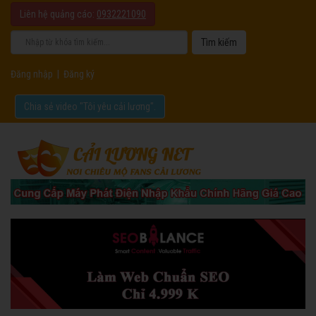
Liên hệ quảng cáo:
0932221090
Đăng nhập
|
Đăng ký
Chia sẻ video "Tôi yêu cải lương".