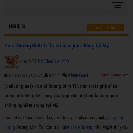
NGHỆ SĨ
Trang chủ
Nghệ sĩ
Ca sĩ Dương Đình Trí bị tai nạn giao thông tại Mỹ
Nhạc MP3:
Hát Chầu Văn MP3
|
Admin
|
0 bình luận
|
2721 lượt xem
07/12/2015 8:39:51 CH
(cailuong.net) - Ca sĩ Dương Đình Trí, con trai nghệ sĩ cải
lương nổi tiếng Lệ Thủy, vừa gặp phải một vụ tai nạn giao
thông nghiêm trọng tại Mỹ.
Cách đây không không lâu, trên trang cá nhân của mình,
ca sĩ cải
lương
Dương Đình Trí, con trai
nghệ sĩ
cải lương
nổi tiếnglệ thủyvừa