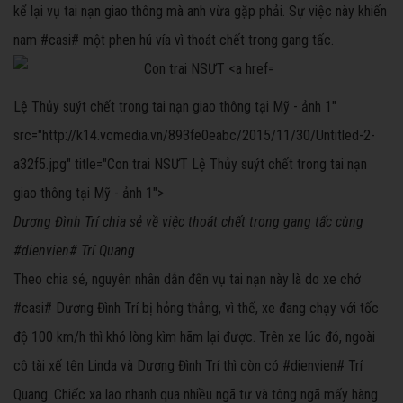
kể lại vụ tai nạn giao thông mà anh vừa gặp phải. Sự việc này khiến
nam #casi# một phen hú vía vì thoát chết trong gang tấc.
Lệ Thủy
suýt chết trong tai nạn giao thông tại Mỹ - ảnh 1"
src="http://k14.vcmedia.vn/893fe0eabc/2015/11/30/Untitled-2-
a32f5.jpg" title="Con trai NSƯT Lệ Thủy suýt chết trong tai nạn
giao thông tại Mỹ - ảnh 1">
Dương Đình Trí chia sẻ về việc thoát chết trong gang tấc cùng
#dienvien# Trí Quang
Theo chia sẻ, nguyên nhân dẫn đến vụ tai nạn này là do xe chở
#casi# Dương Đình Trí bị hỏng thắng, vì thế, xe đang chạy với tốc
độ 100 km/h thì khó lòng kìm hãm lại được. Trên xe lúc đó, ngoài
cô tài xế tên Linda và Dương Đình Trí thì còn có #dienvien# Trí
Quang. Chiếc xa lao nhanh qua nhiều ngã tư và tông ngã mấy hàng