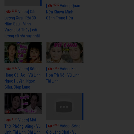
6040
[
Video] Quán
6323
[
Video] Cải
Nửa Khuya-Minh
Cảnh-Trọng Hữu
Lương Xưa : Rồi 30
Năm Sau - Minh
Vương Lệ Thủy | cải
lương xã hội hay nhất
9057
7350
[
Video] Bông
[
Video] Khi
Hồng Cài Áo - Vũ Linh,
Hoa Trà Nở - Vũ Linh,
Ngọc Huyền, Ngọc
Tài Linh
Giàu, Diệp Lang
4109
[
Video] Một
3658
[
Video] Sóng
Thời Phóng Đãng - Vũ
Linh, Tài Linh, Chí Linh
Gió Làng Chài - Vũ