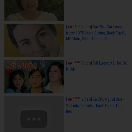
36018
[
Video] Bụi đời - Cải lương
trước 1975 Hùng Cường, Bạch Tuyết,
Mỹ Châu, Dũng Thanh Lâm
34584
[
Video] Cải Lương Xã Hội: SỐ
PHẬN
24588
[
Video] Kẻ Chợ Người Quê -
Vũ Linh, Tài Linh, Thanh Ngân, Tấn
Beo