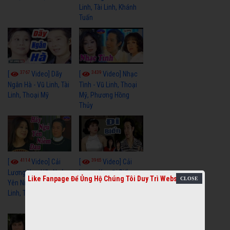
Linh, Tài Linh, Khánh
Tuấn
3767
3439
[
Video] Dãy
[
Video] Nhạc
Ngân Hà - Vũ Linh, Tài
Tình - Vũ Linh, Thoại
Linh, Thoại Mỹ
Mỹ, Phương Hồng
Thủy
4114
3965
[
Video] Cải
[
Video] Cải
Lương Xưa Hãy Ngủ
Lương Xưa Đi Biển -
Like Fanpage Để Ủng Hộ Chúng Tôi Duy Trì Website
Yên Niềm Đau - Vũ
Vũ Linh, Phương Hồng
Linh, Tài Linh
Thủy, Hương Lan,
Thanh Hằng