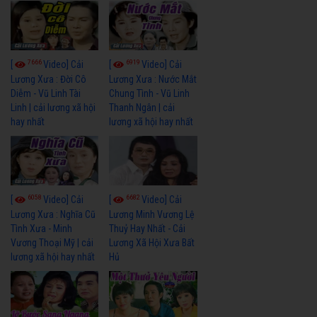
7666
6919
[
Video] Cải
[
Video] Cải
Lương Xưa : Đời Cô
Lương Xưa : Nước Mắt
Diễm - Vũ Linh Tài
Chung Tình - Vũ Linh
Linh | cải lương xã hội
Thanh Ngân | cải
hay nhất
lương xã hội hay nhất
6058
6682
[
Video] Cải
[
Video] Cải
Lương Xưa : Nghĩa Cũ
Lương Minh Vương Lệ
Tình Xưa - Minh
Thuỷ Hay Nhất - Cải
Vương Thoại Mỹ | cải
Lương Xã Hội Xưa Bất
lương xã hội hay nhất
Hủ