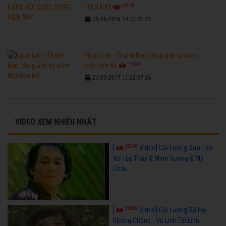
32578
HIỆN NAY
18/05/2016 10:22:21 SA
Ngọc Lan - Thanh Bình chụp ảnh kỷ niệm
17824
thời hẹn hò
21/09/2017 11:02:37 SA
VIDEO XEM NHIỀU NHẤT
67089
[
Video] Cải Lương Xưa - Bơ
Vơ - Lệ Thủy & Minh Vương & Mỹ
Châu
50842
[
Video] Cải Lương Xã Hội -
Không Chồng - Vũ Linh Tài Linh