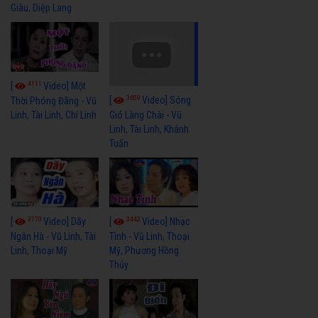
Giàu, Diệp Lang
4111
[
Video] Một
3659
[
Video] Sóng
Thời Phóng Đãng - Vũ
Linh, Tài Linh, Chí Linh
Gió Làng Chài - Vũ
Linh, Tài Linh, Khánh
Tuấn
3770
3442
[
Video] Dãy
[
Video] Nhạc
Ngân Hà - Vũ Linh, Tài
Tình - Vũ Linh, Thoại
Linh, Thoại Mỹ
Mỹ, Phương Hồng
Thủy