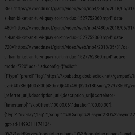
360="https://v.vnecdn.net/giaitri/video/web/mp4/360p/2018/05/31/
si-han-bi-ket-an-tu-vi-quay-roi-tinh-duc-1527752360.mp4" data-
480="https://v.vnecdn.net/giaitri/video/web/mp4/480p/2018/05/31/
si-han-bi-ket-an-tu-vi-quay-roi-tinh-duc-1527752360.mp4" data-
720="https://v.vnecdn.net/giaitri/video/web/mp4/2018/05/31/ca-
si-han-bi-ket-an-tu-vi-quay-roi-tinh-duc-1527752360.mp4" active-
mode="720" ads='' adsconfig='{"adlist":
[{"type":"preroll","tag":"https:\/\/pubads.g.doubleclick.net\/gampad\/
sz=640x360|400x300|480x70|640x480|320x180&iu=\/27973503\/video
[referrer_url]&description_url=[description_url]&correlator=
[timestamp]","skipOffset":"00:00:06","duration":"00:00:30"},
{"type":"overlay","tag":"","script":"%3Cscript%20async%3D%
gpt-ad-1499311174134-
0%22).addService(googletag.pubads())%3Bgoogletag.pubads().ena