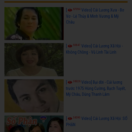
67094
[
Video] Cải Lương Xưa - Bơ
Vơ - Lệ Thủy & Minh Vương & Mỹ
Châu
50847
[
Video] Cải Lương Xã Hội -
Không Chồng - Vũ Linh Tài Linh
36026
[
Video] Bụi đời - Cải lương
trước 1975 Hùng Cường, Bạch Tuyết,
Mỹ Châu, Dũng Thanh Lâm
34590
[
Video] Cải Lương Xã Hội: SỐ
PHẬN