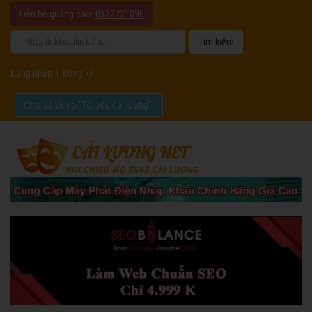
Liên hệ quảng cáo:
0932221090
Đăng nhập
|
Đăng ký
Chia sẻ video "Tôi yêu cải lương".