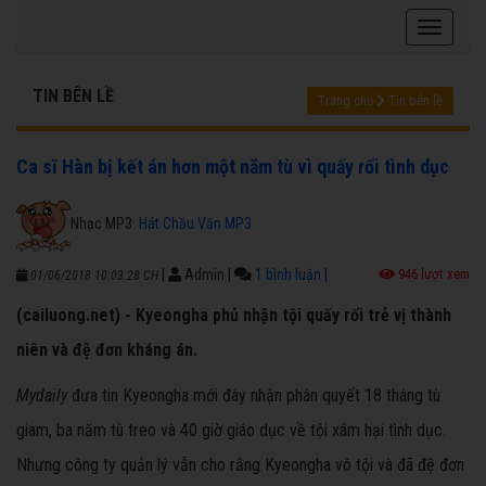
TIN BÊN LỀ
Trang chủ
Tin bên lề
Ca sĩ Hàn bị kết án hơn một năm tù vì quấy rối tình dục
Nhạc MP3:
Hát Chầu Văn MP3
|
Admin
|
1 bình luận
|
946 lượt xem
01/06/2018 10:03:28 CH
(cailuong.net) - Kyeongha phủ nhận tội quấy rối trẻ vị thành
niên và đệ đơn kháng án.
Mydaily
đưa tin Kyeongha mới đây nhận phán quyết 18 tháng tù
giam, ba năm tù treo và 40 giờ giáo dục về tội xâm hại tình dục.
Nhưng công ty quản lý vẫn cho rằng Kyeongha vô tội và đã đệ đơn