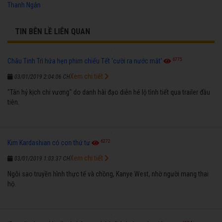
Thanh Ngân
TIN BÊN LỀ LIÊN QUAN
6775
Châu Tinh Trì hứa hẹn phim chiếu Tết 'cười ra nước mắt'
Xem chi tiết
03/01/2019 2:04:06 CH
"Tân hỷ kịch chi vương" do danh hài đạo diễn hé lộ tình tiết qua trailer đầu
tiên.
6272
Kim Kardashian có con thứ tư
Xem chi tiết
03/01/2019 1:03:37 CH
Ngôi sao truyền hình thực tế và chồng, Kanye West, nhờ người mang thai
hộ.