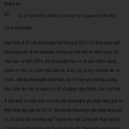
kháng án.
Ca sĩ Kyeongha.
Nạn nhân A tố cáo Kyeongha hồi tháng 4/2017. Cô khai quen biết
Kyeongha lúc đi hát karaoke, hai người trao đổi số điện thoại. Sự
việc xảy ra năm 2014, khi Kyeongha hẹn cô đi xem phim, đụng
chạm cơ thể cô. Cảm thấy bất an, A lấy cớ có hẹn với bạn để về
trước. Nhưng Kyeongha đuổi theo, ép cô vào góc tường cưỡng
hôn, luồn tay vào áo ngực cô. A cố gắng vùng thoát, cầu cứu bạn.
A cho biết sự việc xảy ra trước khi Kyeongha gia nhập làng giải trí.
Anh từng quỳ gối xin lỗi cô. Nhưng khi Kyeongha gia nhập làng giải
trí, cô phẫn nộ vì không ngờ "người như thế cũng làm thần tượng",
vì thế quyết định kiện anh. Tuy nhiên lúc đó, Kyeongha và công ty