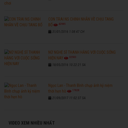
CON TRAI NS CHINH NHẪN VỀ CHỊU TANG
42985
BỐ
31/01/2016 1:08:47 CH
NỮ NGHỆ SĨ THANH HẰNG VỚI CUỘC SỐNG
32583
HIỆN NAY
18/05/2016 10:22:21 SA
Ngọc Lan - Thanh Bình chụp ảnh kỷ niệm
17828
thời hẹn hò
21/09/2017 11:02:37 SA
VIDEO XEM NHIỀU NHẤT