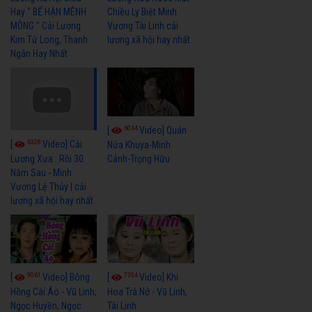
Hay " BỂ HẬN MÊNH
Chiều Ly Biệt Minh
MÔNG " Cải Lương
Vương Tài Linh cải
Kim Tử Long, Thanh
lương xã hội hay nhất
Ngân Hay Nhất
6044
[
Video] Quán
6328
[
Video] Cải
Nửa Khuya-Minh
Cảnh-Trọng Hữu
Lương Xưa : Rồi 30
Năm Sau - Minh
Vương Lệ Thủy | cải
lương xã hội hay nhất
9061
7354
[
Video] Bông
[
Video] Khi
Hồng Cài Áo - Vũ Linh,
Hoa Trà Nở - Vũ Linh,
Ngọc Huyền, Ngọc
Tài Linh