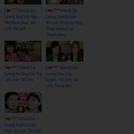
4116
3966
[
Video] Cải
[
Video] Cải
Lương Xưa Hãy Ngủ
Lương Xưa Đi Biển -
Yên Niềm Đau - Vũ
Vũ Linh, Phương Hồng
Linh, Tài Linh
Thủy, Hương Lan,
Thanh Hằng
4434
3602
[
Video] Cải
[
Video] Cải
Lương Nợ Cha Con Trả
Lương Xưa Còn
- Vũ Linh, Tài Linh
Duyên - Vũ Linh, Tài
Linh, Trọng Hữu
4020
[
Video] Cải
Lương Xưa Cô Dâu
Phụ - Vũ Linh, Tài Linh,