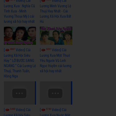
[
Video] Cải
[
Video] Cải
Lương Xưa : Nghĩa Cũ
Lương Minh Vương Lệ
Tình Xưa - Minh
Thuỷ Hay Nhất - Cải
Vương Thoại Mỹ | cải
Lương Xã Hội Xưa Bất
lương xã hội hay nhất
Hủ
6987
6397
[
Video] Cải
[
Video] Cải
Lương Xã Hội Siêu
Lương Xưa Một Thuở
Hay " LỠ BƯỚC SANG
Yêu Người Vũ Linh
NGANG " Cải Lương Lệ
Ngọc Huyền cải lương
Thuỷ, Thanh Tuấn,
xã hội hay nhất
Hồng Nga
5465
5740
[
Video] Cải
[
Video] Cải
Lương Xã Hội Siêu
Lương Xưa Nước Mắt