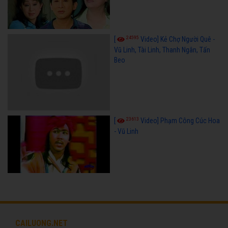
24595
[
Video] Kẻ Chợ Người Quê -
Vũ Linh, Tài Linh, Thanh Ngân, Tấn
Beo
23613
[
Video] Phạm Công Cúc Hoa
- Vũ Linh
CAILUONG.NET