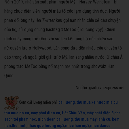
Năm 2017, nhà sản xuất phim người Mỹ - Harvey Weinstein - bị
hàng chục diễn viên, người mẫu tố cáo lạm dụng tình dục. Người
phản đối ông này lên
Twitter
kêu gọi
nạn nhân
chia sẻ câu chuyện
của họ
, sử dụng chung hashtag #MeToo (Tôi cũng vậy). C
hiến
dịch
ngày càng mở rộng với sự liên kết, ủng hộ của nhiều sao
nữ quyền lực ở Hollywood.
Làn sóng đưa đến nhiều câu chuyện tố
cáo trong và ngoài giới giải
trí ở Mỹ, lan sang nhiều nước
.
Ở châu Á,
phong trào MeToo bùng nổ mạnh mẽ nhất trong showbiz Hàn
Quốc.
Nguồn: giaitri.vnexpress.net
Xem cải lương miễn phí:
cai luong
,
thu mua xe nuoc mia cu
,
thu mua do cu
,
may phat dien cu
,
Hát Chầu Văn
,
máy phát điện 3 pha
,
sach toi pham hoc
,
trich doan cai luong
,
thu mua may lanh cu
,
kem
flan
,
the hinh
,
nhac que huong mp3
,
nhac han mp3
,
nhac dance