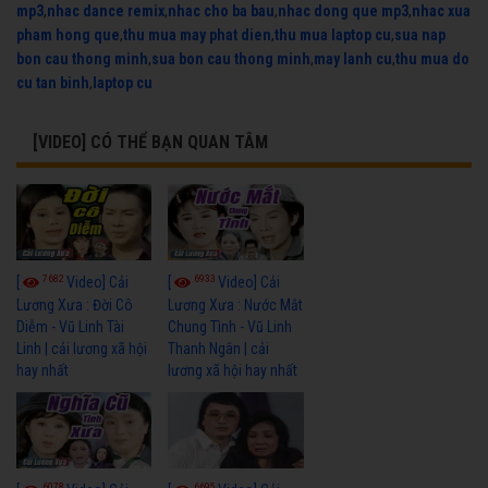
mp3
,
nhac dance remix
,
nhac cho ba bau
,
nhac dong que mp3
,
nhac xua
pham hong que
,
thu mua may phat dien
,
thu mua laptop cu
,
sua nap
bon cau thong minh
,
sua bon cau thong minh
,
may lanh cu
,
thu mua do
cu tan binh
,
laptop cu
[VIDEO] CÓ THỂ BẠN QUAN TÂM
7682
6933
[
Video] Cải
[
Video] Cải
Lương Xưa : Đời Cô
Lương Xưa : Nước Mắt
Diễm - Vũ Linh Tài
Chung Tình - Vũ Linh
Linh | cải lương xã hội
Thanh Ngân | cải
hay nhất
lương xã hội hay nhất
6078
6695