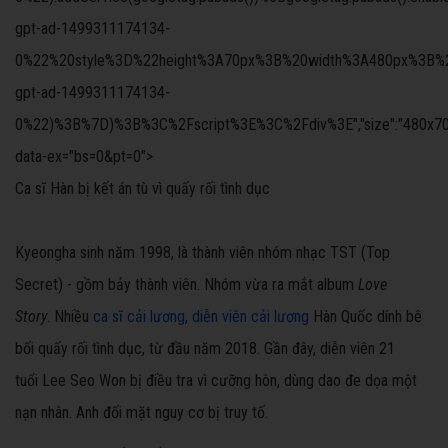
gpt-ad-1499311174134-
0%22%20style%3D%22height%3A70px%3B%20width%3A480px%3B%22%3
gpt-ad-1499311174134-
0%22)%3B%7D)%3B%3C%2Fscript%3E%3C%2Fdiv%3E","size":"480x70","offs
data-ex="bs=0&pt=0">
Ca sĩ Hàn bị kết án tù vì quấy rối tình dục
Kyeongha sinh năm 1998, là thành viên nhóm nhạc TST (Top
Secret) - gồm bảy thành viên. Nhóm vừa ra mắt album
Love
Story
. Nhiều
ca sĩ cải lương
,
diễn viên cải lương
Hàn Quốc dính bê
bối quấy rối tình dục, từ đầu năm 2018. Gần đây, diễn viên 21
tuổi Lee Seo Won bị điều tra vì cưỡng hôn, dùng dao đe dọa một
nạn nhân. Anh đối mặt nguy cơ bị truy tố.