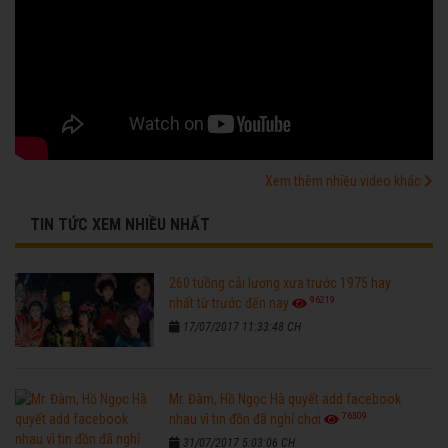
Xem thêm nhiều video khác
TIN TỨC XEM NHIỀU NHẤT
260 tuồng cải lương xưa trước 1975 hay
96219
nhất từ trước đến nay
17/07/2017 11:33:48 CH
Mr. Đàm, Hồ Ngọc Hà quyết add facebook
76309
nhau vì tin đồn đã nghỉ chơi
31/07/2017 5:03:06 CH