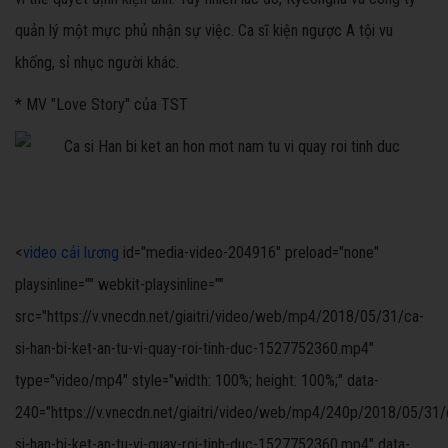
quản lý một mực phủ nhận sự việc. Ca sĩ kiện ngược A tội vu
khống, sỉ nhục người khác.
* MV "Love Story" của TST
<
video cải lương
id="media-video-204916" preload="none"
playsinline="" webkit-playsinline=""
src="https://v.vnecdn.net/giaitri/video/web/mp4/2018/05/31/ca-
si-han-bi-ket-an-tu-vi-quay-roi-tinh-duc-1527752360.mp4"
type="video/mp4" style="width: 100%; height: 100%;" data-
240="https://v.vnecdn.net/giaitri/video/web/mp4/240p/2018/05/31/
si-han-bi-ket-an-tu-vi-quay-roi-tinh-duc-1527752360.mp4" data-