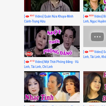
6041
9059
[
Video] Quán Nửa Khuya-Minh
[
Video] B
Cảnh-Trọng Hữu
Linh, Ngọc Huyền
3659
[
Video] S
Linh, Tài Linh, K
4110
[
Video] Một Thời Phóng Đãng - Vũ
Linh, Tài Linh, Chí Linh