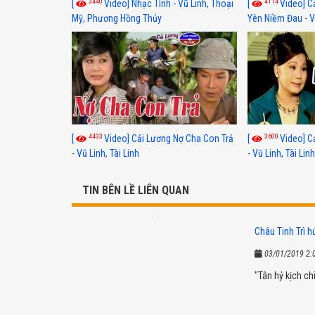
3440
4114
[
Video] Nhạc Tình - Vũ Linh, Thoại
[
Video] C
Mỹ, Phương Hồng Thủy
Yên Niềm Đau - Vũ
4433
3600
[
Video] Cải Lương Nợ Cha Con Trả
[
Video] C
- Vũ Linh, Tài Linh
- Vũ Linh, Tài Lin
TIN BÊN LỀ LIÊN QUAN
Châu Tinh Trì h
03/01/2019 2:
"Tân hỷ kịch chi