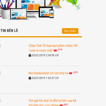
TIN BÊN LỀ
Đọc thêm
Châu Tinh Trì hứa hẹn phim chiếu Tết
6770
'cười ra nước mắt'
03/01/2019 2:04:06 CH
6270
Kim Kardashian có con thứ tư
03/01/2019 1:03:37 CH
'Em gái trà sữa' bị đồn ly hôn sau bê
6591
bối tình dục của chồng