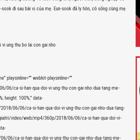
n-sook đi sau bài vị của mẹ. Eun-sook đã ly hôn, cô sống cùng mẹ
 playsinline="" webkit-playsinline=""
06/06/ca-si-han-qua-doi-vi-ung-thu-con-gai-nho-dua-tang-me-
 height: 100%;" data-
/2018/06/06/ca-si-han-qua-doi-vi-ung-thu-con-gai-nho-dua-tang-
iaitri/video/web/mp4/360p/2018/06/06/ca-si-han-qua-doi-vi-
ta-
/06/06/ca-si-han-qua-doi-vi-ung-thu-con-gai-nho-dua-tang-me-