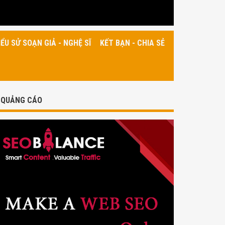
IỂU SỬ SOẠN GIẢ - NGHỆ SĨ
KẾT BẠN - CHIA SẺ
QUẢNG CÁO