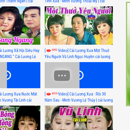
Linh Thanh Ngân | cải
Tình Xưa - Minh Vương Thoại Mỹ | cải
 nhất
lương xã hội hay nhất
6392
ải Lương Xã Hội Siêu Hay
[
Video] Cải Lương Xưa Một Thuở
NGANG " Cải Lương Lệ
Yêu Người Vũ Linh Ngọc Huyền cải lương
n, Hồng Nga
xã hội hay nhất
6326
ải Lương Xưa Nước Mắt
[
Video] Cải Lương Xưa : Rồi 30
h Vương Tài Linh cải
Năm Sau - Minh Vương Lệ Thủy | cải lương
 nhất
xã hội hay nhất