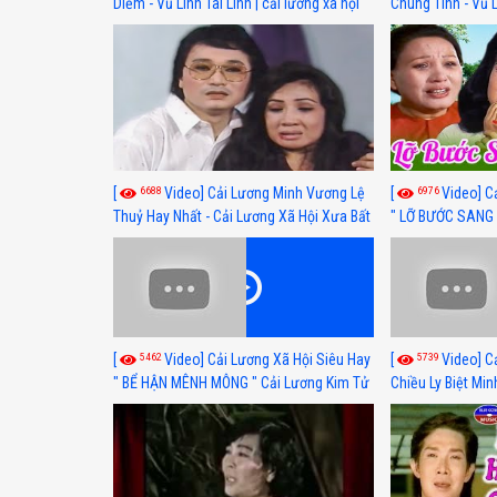
Diễm - Vũ Linh Tài Linh | cải lương xã hội
Chung Tình - Vũ 
hay nhất
lương xã hội hay
6688
6976
[
Video] Cải Lương Minh Vương Lệ
[
Video] C
Thuỷ Hay Nhất - Cải Lương Xã Hội Xưa Bất
" LỠ BƯỚC SANG 
Hủ
Thuỷ, Thanh Tuấ
5462
5739
[
Video] Cải Lương Xã Hội Siêu Hay
[
Video] C
" BỂ HẬN MÊNH MÔNG " Cải Lương Kim Tử
Chiều Ly Biệt Min
Long, Thanh Ngân Hay Nhất
lương xã hội hay