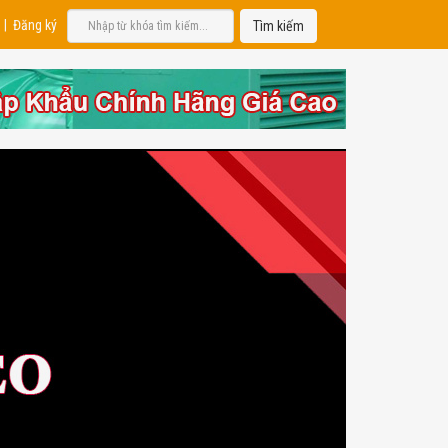
|
Đăng ký