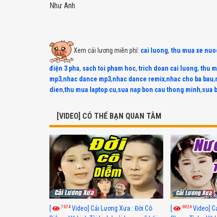
Như Anh
Xem cải lương miễn phí:
cai luong
,
thu mua xe nuo
điện 3 pha
,
sach toi pham hoc
,
trich doan cai luong
,
thu m
mp3
,
nhac dance mp3
,
nhac dance remix
,
nhac cho ba bau
,
dien
,
thu mua laptop cu
,
sua nap bon cau thong minh
,
sua 
[VIDEO] CÓ THỂ BẠN QUAN TÂM
7674
6926
[
Video] Cải Lương Xưa : Đời Cô
[
Video] C