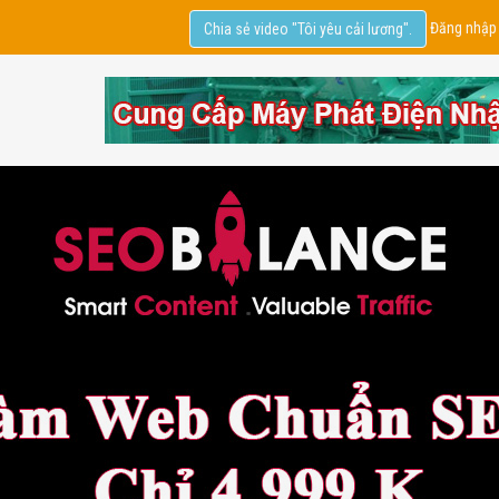
Đăng nhập
Chia sẻ video "Tôi yêu cải lương".