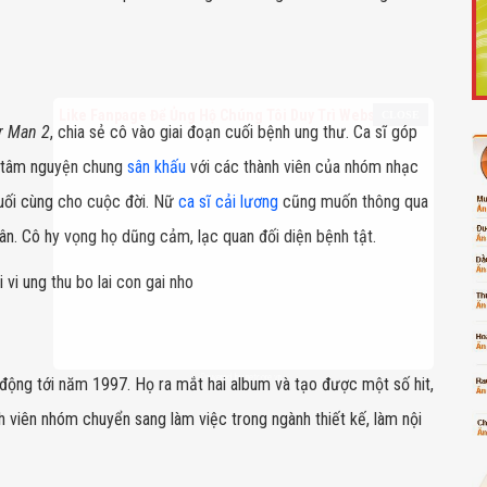
Like Fanpage Để Ủng Hộ Chúng Tôi Duy Trì Website
r Man 2
, chia sẻ cô vào giai đoạn cuối bệnh ung thư. Ca sĩ góp
h tâm nguyện chung
sân khấu
với các thành viên của nhóm nhạc
cuối cùng cho cuộc đời. Nữ
ca sĩ cải lương
cũng muốn thông qua
hân. Cô hy vọng họ dũng cảm, lạc quan đối diện bệnh tật.
Powered by
netcore.vn
động tới năm 1997. Họ ra mắt hai album và tạo được một số hit,
nh viên nhóm chuyển sang làm việc trong ngành thiết kế, làm nội