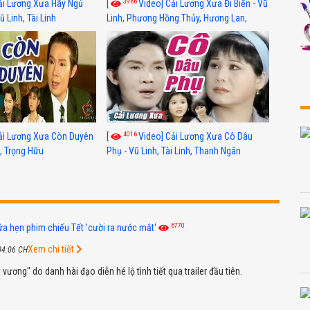
3966
ải Lương Xưa Hãy Ngủ
[
Video] Cải Lương Xưa Đi Biển - Vũ
 Linh, Tài Linh
Linh, Phương Hồng Thủy, Hương Lan,
Thanh Hằng
4016
ải Lương Xưa Còn Duyên
[
Video] Cải Lương Xưa Cô Dâu
h, Trọng Hữu
Phụ - Vũ Linh, Tài Linh, Thanh Ngân
6770
ứa hẹn phim chiếu Tết 'cười ra nước mắt'
Xem chi tiết
04:06 CH
 vương" do danh hài đạo diễn hé lộ tình tiết qua trailer đầu tiên.