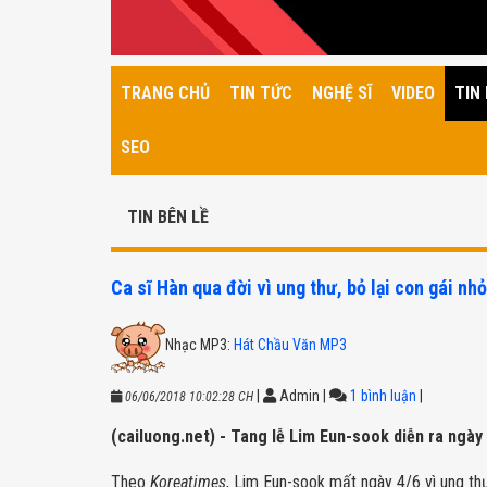
TRANG CHỦ
TIN TỨC
NGHỆ SĨ
VIDEO
TIN 
SEO
TIN BÊN LỀ
Ca sĩ Hàn qua đời vì ung thư, bỏ lại con gái nhỏ
Nhạc MP3:
Hát Chầu Văn MP3
|
Admin
|
1 bình luận
|
06/06/2018 10:02:28 CH
(cailuong.net) - Tang lễ Lim Eun-sook diễn ra ngày
Theo
Koreatimes
, Lim Eun-sook mất ngày 4/6 vì ung th