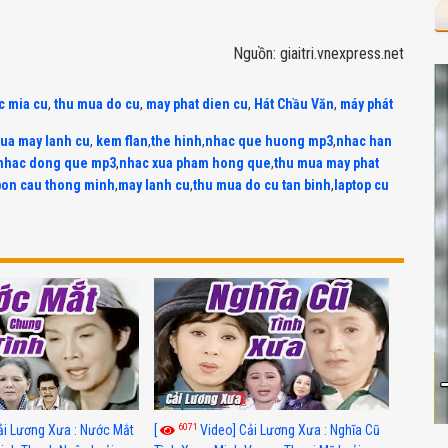
Nguồn: giaitri.vnexpress.net
c mia cu
,
thu mua do cu
,
may phat dien cu
,
Hát Chầu Văn
,
máy phát
ua may lanh cu
,
kem flan
,
the hinh
,
nhac que huong mp3
,
nhac han
nhac dong que mp3
,
nhac xua pham hong que
,
thu mua may phat
bon cau thong minh
,
may lanh cu
,
thu mua do cu tan binh
,
laptop cu
6071
ải Lương Xưa : Nước Mắt
[
Video] Cải Lương Xưa : Nghĩa Cũ