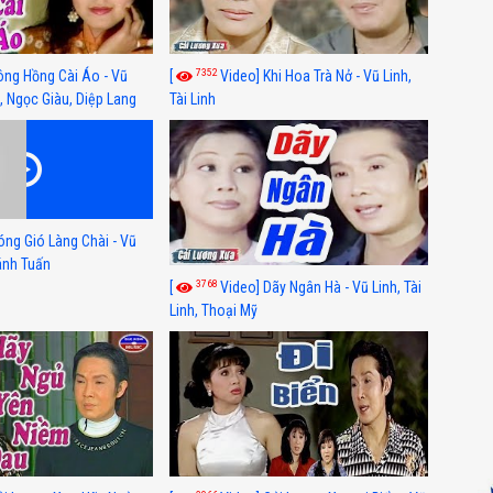
7352
ông Hồng Cài Áo - Vũ
[
Video] Khi Hoa Trà Nở - Vũ Linh,
, Ngọc Giàu, Diệp Lang
Tài Linh
óng Gió Làng Chài - Vũ
hánh Tuấn
3768
[
Video] Dãy Ngân Hà - Vũ Linh, Tài
Linh, Thoại Mỹ