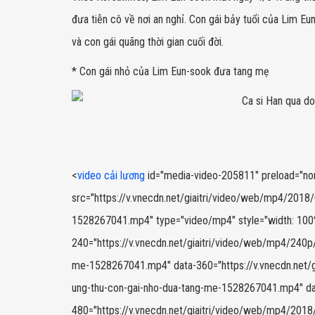
đưa tiễn cô về nơi an nghỉ. Con gái bảy tuổi của Lim Eu
và con gái quãng thời gian cuối đời.
* Con gái nhỏ của Lim Eun-sook đưa tang mẹ
<
video cải lương
id="media-video-205811" preload="none"
src="https://v.vnecdn.net/giaitri/video/web/mp4/2018/
1528267041.mp4" type="video/mp4" style="width: 100%;
240="https://v.vnecdn.net/giaitri/video/web/mp4/240p
me-1528267041.mp4" data-360="https://v.vnecdn.net/g
ung-thu-con-gai-nho-dua-tang-me-1528267041.mp4" da
480="https://v.vnecdn.net/giaitri/video/web/mp4/2018