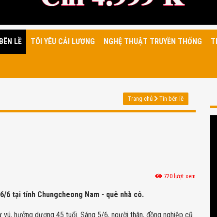
BÊN LỀ
TÔI YÊU CẢI LƯƠNG
NGHỆ THUẬT TRUYỀN THỐNG
T
Trang chủ
Tin bên lề
720 lượt xem
 6/6 tại tỉnh Chungcheong Nam - quê nhà cô.
ư vú, hưởng dương 45 tuổi. Sáng 5/6, người thân, đồng nghiệp cũ