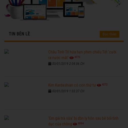
TIN BÊN LỀ
Đọc thêm
Châu Tinh Trì hứa hẹn phim chiếu Tết 'cười
6775
ra nước mắt'
03/01/2019 2:04:06 CH
6272
Kim Kardashian có con thứ tư
03/01/2019 1:03:37 CH
'Em gái trà sữa' bị đồn ly hôn sau bê bối tình
6594
dục của chồng