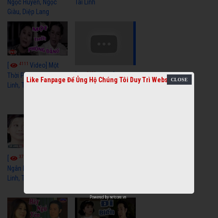
Ngọc Huyền, Ngọc
Tài Linh
Giàu, Diệp Lang
4111
[
Video] Một
3659
[
Video] Sóng
Thời Phóng Đãng - Vũ
Like Fanpage Để Ủng Hộ Chúng Tôi Duy Trì Website
Linh, Tài Linh, Chí Linh
Gió Làng Chài - Vũ
Linh, Tài Linh, Khánh
Tuấn
3770
3442
[
Video] Dãy
[
Video] Nhạc
Ngân Hà - Vũ Linh, Tài
Tình - Vũ Linh, Thoại
Linh, Thoại Mỹ
Mỹ, Phương Hồng
Thủy
Powered by
netcore.vn