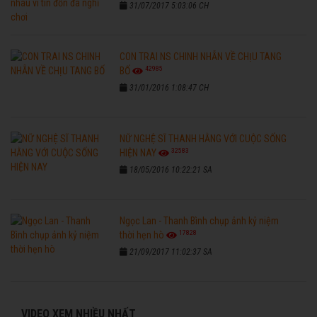
31/07/2017 5:03:06 CH
CON TRAI NS CHINH NHẪN VỀ CHỊU TANG
42985
BỐ
31/01/2016 1:08:47 CH
NỮ NGHỆ SĨ THANH HẰNG VỚI CUỘC SỐNG
32583
HIỆN NAY
18/05/2016 10:22:21 SA
Ngọc Lan - Thanh Bình chụp ảnh kỷ niệm
17828
thời hẹn hò
21/09/2017 11:02:37 SA
VIDEO XEM NHIỀU NHẤT