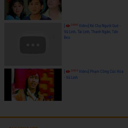
24595
[
Video] Kẻ Chợ Người Quê -
Vũ Linh, Tài Linh, Thanh Ngân, Tấn
Beo
23613
[
Video] Phạm Công Cúc Hoa
- Vũ Linh