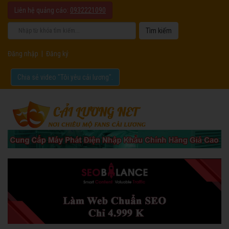
Liên hệ quảng cáo:
0932221090
Đăng nhập
|
Đăng ký
Chia sẻ video "Tôi yêu cải lương".