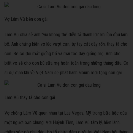
Vợ Lâm Vũ bên con gái.
Lâm Vũ chia sẻ anh "vui không thể diễn tả thành lời" khi lần đầu làm
bố. Anh chứng kiến vợ lúc vượt cạn, tự tay cắt dây rốn, thay tã cho
con. Bé có đôi mắt giống bố và mái tóc dày giống mẹ. Anh cho
biết vợ sẽ cho con bú sữa mẹ hoàn toàn trong những tháng đầu. Ca
sĩ dự định khi về Việt Nam sẽ phát hành album mới tặng con gái.
Lâm Vũ thay tã cho con gái.
Vợ chồng Lâm Vũ quen nhau tại Las Vegas, Mỹ trong bữa tiệc của
một người bạn chung. Với Huỳnh Tiên, Lâm Vũ tâm lý, hiền lành,
chăm sóc cô chu đáo. Họ tổ chức đám cưới tại Việt Nam hồi tháng