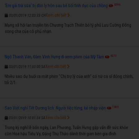
6594
'Em gái trà sữa' bị đồn ly hôn sau bê bối tình dục của chồng
Xem chi tiết
03/01/2019 12:03:33 CH
Mạng xã hội lan truyền tin Chương Trạch Thiên bỏ tỷ phú Lưu Cường Đông
song cha của cô phủ nhận.
6273
Ngô Thanh Vân, Đàm Vĩnh Hưng đi xem phim của Mỹ Tâm
Xem chi tiết
03/01/2019 11:03:00 SA
Nhiều sao dự buổi ra mắt phim "Chị trợ lý của anh" có nữ ca sĩ đóng chính,
tối 2/1.
7686
Sao Việt nghỉ Tết Dương lịch: Người tiệc tùng, kẻ nhập viện
Xem chi tiết
03/01/2019 10:01:54 SA
Trong kỳ nghỉ lễ bốn ngày, Lan Phương, Tuấn Hưng gặp vấn đề sức khỏe
còn Hoa hậu Tiểu Vy, Đặng Thu Thảo dành thời gian bên gia đình.