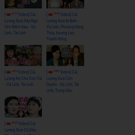
4116
3966
[
Video] Cải
[
Video] Cải
Lương Xưa Hãy Ngủ
Lương Xưa Đi Biển -
Yên Niềm Đau - Vũ
Vũ Linh, Phương Hồng
Linh, Tài Linh
Thủy, Hương Lan,
Thanh Hằng
4434
3602
[
Video] Cải
[
Video] Cải
Lương Nợ Cha Con Trả
Lương Xưa Còn
- Vũ Linh, Tài Linh
Duyên - Vũ Linh, Tài
Linh, Trọng Hữu
4020
[
Video] Cải
Lương Xưa Cô Dâu