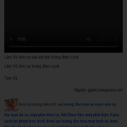
Lâm Vũ hôn vợ sau khi hát trong đám cưới
Lâm Vũ hôn vợ trong đám cưới.
Tam Kỳ
Nguồn: giaitri.vnexpress.net
Xem cải lương miễn phí:
cai luong
,
thu mua xe nuoc mia cu
,
thu mua do cu
,
may phat dien cu
,
Hát Chầu Văn
,
máy phát điện 3 pha
,
sach toi pham hoc
,
trich doan cai luong
,
thu mua may lanh cu
,
kem