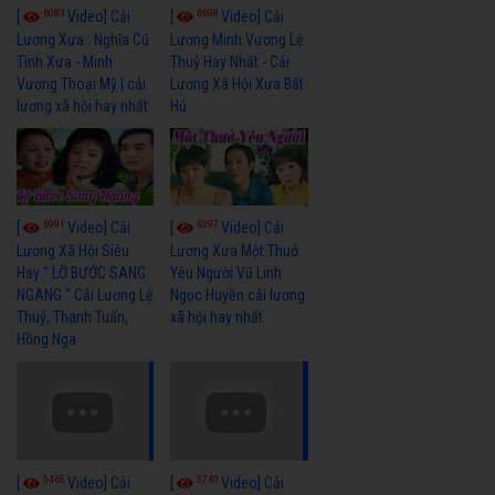
6083
6698
[
Video] Cải
[
Video] Cải
Lương Xưa : Nghĩa Cũ
Lương Minh Vương Lệ
Tình Xưa - Minh
Thuỷ Hay Nhất - Cải
Vương Thoại Mỹ | cải
Lương Xã Hội Xưa Bất
lương xã hội hay nhất
Hủ
6991
6397
[
Video] Cải
[
Video] Cải
Lương Xã Hội Siêu
Lương Xưa Một Thuở
Hay " LỠ BƯỚC SANG
Yêu Người Vũ Linh
NGANG " Cải Lương Lệ
Ngọc Huyền cải lương
Thuỷ, Thanh Tuấn,
xã hội hay nhất
Hồng Nga
5465
5740
[
Video] Cải
[
Video] Cải