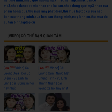
flan
,
the hinh
,
nhac que huong mp3
,
nhac han mp3
,
nhac dance
mp3
,
nhac dance remix
,
nhac cho ba bau
,
nhac dong que mp3
,
nhac xua
pham hong que
,
thu mua may phat dien
,
thu mua laptop cu
,
sua nap
bon cau thong minh
,
sua bon cau thong minh
,
may lanh cu
,
thu mua do
cu tan binh
,
laptop cu
[VIDEO] CÓ THỂ BẠN QUAN TÂM
7688
6937
[
Video] Cải
[
Video] Cải
Lương Xưa : Đời Cô
Lương Xưa : Nước Mắt
Diễm - Vũ Linh Tài
Chung Tình - Vũ Linh
Linh | cải lương xã hội
Thanh Ngân | cải
hay nhất
lương xã hội hay nhất