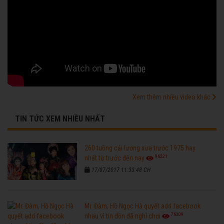
Xem thêm nhiều video khác
TIN TỨC XEM NHIỀU NHẤT
260 tuồng cải lương xưa trước 1975 hay
96221
nhất từ trước đến nay
17/07/2017 11:33:48 CH
Mr. Đàm, Hồ Ngọc Hà quyết add facebook
76309
nhau vì tin đồn đã nghỉ chơi