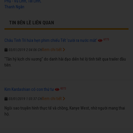
Phụ - Vũ Linh, Tài Linh,
Thanh Ngân
TIN BÊN LỀ LIÊN QUAN
6775
Châu Tinh Trì hứa hẹn phim chiếu Tết 'cười ra nước mắt'
Xem chi tiết
03/01/2019 2:04:06 CH
"Tân hỷ kịch chi vương" do danh hài đạo diễn hé lộ tình tiết qua trailer đầu
tiên.
6272
Kim Kardashian có con thứ tư
Xem chi tiết
03/01/2019 1:03:37 CH
Ngôi sao truyền hình thực tế và chồng, Kanye West, nhờ người mang thai
hộ.