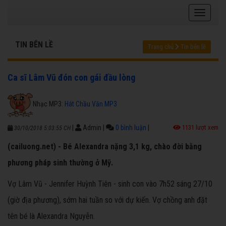
TIN BÊN LỀ
Trang chủ
Tin bên lề
Ca sĩ Lâm Vũ đón con gái đầu lòng
Nhạc MP3:
Hát Chầu Văn MP3
|
Admin
|
0 bình luận
|
1131 lượt xem
30/10/2018 5:03:55 CH
(cailuong.net) - Bé Alexandra nặng 3,1 kg, chào đời bằng
phương pháp sinh thường ở Mỹ.
Vợ Lâm Vũ - Jennifer Huỳnh Tiên - sinh con vào 7h52 sáng 27/10
(giờ địa phương), sớm hai tuần so với dự kiến. Vợ chồng anh đặt
tên bé là Alexandra Nguyễn.