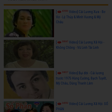
67095
[
Video] Cải Lương Xưa - Bơ
Vơ - Lệ Thủy & Minh Vương & Mỹ
Châu
50847
[
Video] Cải Lương Xã Hội -
Không Chồng - Vũ Linh Tài Linh
36027
[
Video] Bụi đời - Cải lương
trước 1975 Hùng Cường, Bạch Tuyết,
Mỹ Châu, Dũng Thanh Lâm
34592
[
Video] Cải Lương Xã Hội: SỐ
PHẬN