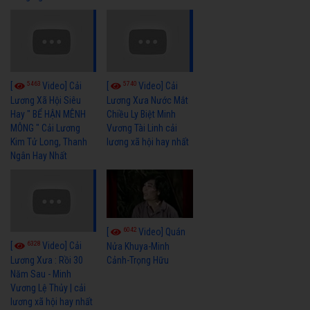
5463
5740
[
Video] Cải
[
Video] Cải
Lương Xã Hội Siêu
Lương Xưa Nước Mắt
Hay " BỂ HẬN MÊNH
Chiều Ly Biệt Minh
MÔNG " Cải Lương
Vương Tài Linh cải
Kim Tử Long, Thanh
lương xã hội hay nhất
Ngân Hay Nhất
6042
[
Video] Quán
6328
[
Video] Cải
Nửa Khuya-Minh
Cảnh-Trọng Hữu
Lương Xưa : Rồi 30
Năm Sau - Minh
Vương Lệ Thủy | cải
lương xã hội hay nhất