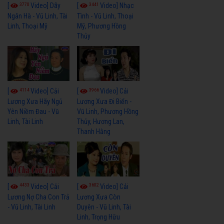
3770
3441
[
Video] Dãy
[
Video] Nhạc
Ngân Hà - Vũ Linh, Tài
Tình - Vũ Linh, Thoại
Linh, Thoại Mỹ
Mỹ, Phương Hồng
Thủy
4114
3966
[
Video] Cải
[
Video] Cải
Lương Xưa Hãy Ngủ
Lương Xưa Đi Biển -
Yên Niềm Đau - Vũ
Vũ Linh, Phương Hồng
Linh, Tài Linh
Thủy, Hương Lan,
Thanh Hằng
4433
3602
[
Video] Cải
[
Video] Cải
Lương Nợ Cha Con Trả
Lương Xưa Còn
- Vũ Linh, Tài Linh
Duyên - Vũ Linh, Tài
Linh, Trọng Hữu