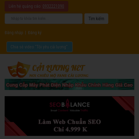
Liên hệ quảng cáo:
0932221090
Đăng nhập
|
Đăng ký
Chia sẻ video "Tôi yêu cải lương".