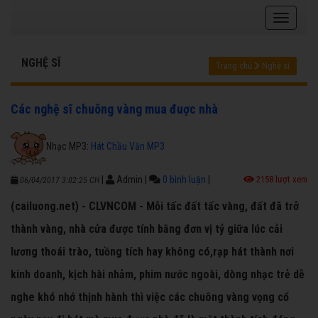
NGHỆ SĨ
Trang chủ
Nghệ sĩ
Các nghệ sĩ chuông vàng mua đuợc nhà
Nhạc MP3:
Hát Chầu Văn MP3
|
Admin
|
0 bình luận
|
2158 lượt xem
06/04/2017 3:02:25 CH
(cailuong.net) - CLVNCOM - Mỗi tấc đất tấc vàng, đất đã trở
thành vàng, nhà cửa được tính bằng đơn vị tỷ giữa lúc cải
lương thoái trào, tuồng tích hay không có,rạp hát thành nơi
kinh doanh, kịch hài nhảm, phim nước ngoài, dòng nhạc trẻ dễ
nghe khó nhớ thịnh hành thì việc các chuông vàng vọng cổ