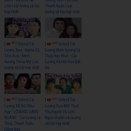
Linh | cải lương xã hội
Thanh Ngân | cải
hay nhất
lương xã hội hay nhất
6073
6690
[
Video] Cải
[
Video] Cải
Lương Xưa : Nghĩa Cũ
Lương Minh Vương Lệ
Tình Xưa - Minh
Thuỷ Hay Nhất - Cải
Vương Thoại Mỹ | cải
Lương Xã Hội Xưa Bất
lương xã hội hay nhất
Hủ
6979
6394
[
Video] Cải
[
Video] Cải
Lương Xã Hội Siêu
Lương Xưa Một Thuở
Hay " LỠ BƯỚC SANG
Yêu Người Vũ Linh
NGANG " Cải Lương Lệ
Ngọc Huyền cải lương
Thuỷ, Thanh Tuấn,
xã hội hay nhất
Hồng Nga