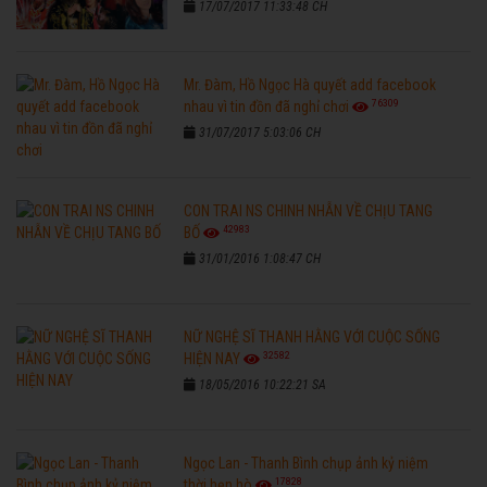
17/07/2017 11:33:48 CH
Mr. Đàm, Hồ Ngọc Hà quyết add facebook
76309
nhau vì tin đồn đã nghỉ chơi
31/07/2017 5:03:06 CH
CON TRAI NS CHINH NHẪN VỀ CHỊU TANG
42983
BỐ
31/01/2016 1:08:47 CH
NỮ NGHỆ SĨ THANH HẰNG VỚI CUỘC SỐNG
32582
HIỆN NAY
18/05/2016 10:22:21 SA
Ngọc Lan - Thanh Bình chụp ảnh kỷ niệm
17828
thời hẹn hò