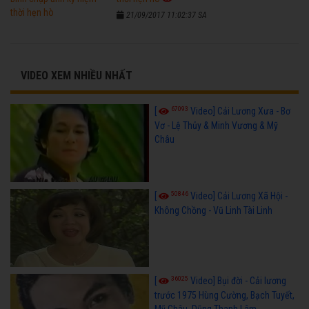
21/09/2017 11:02:37 SA
VIDEO XEM NHIỀU NHẤT
67093
[
Video] Cải Lương Xưa - Bơ
Vơ - Lệ Thủy & Minh Vương & Mỹ
Châu
50846
[
Video] Cải Lương Xã Hội -
Không Chồng - Vũ Linh Tài Linh
36025
[
Video] Bụi đời - Cải lương
trước 1975 Hùng Cường, Bạch Tuyết,
Mỹ Châu, Dũng Thanh Lâm