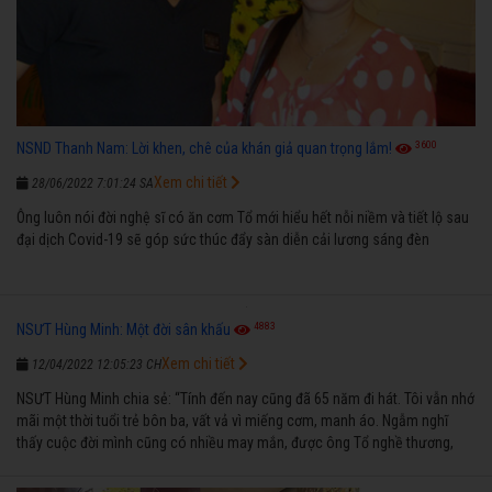
3600
NSND Thanh Nam: Lời khen, chê của khán giả quan trọng lắm!
Xem chi tiết
28/06/2022 7:01:24 SA
Ông luôn nói đời nghệ sĩ có ăn cơm Tổ mới hiểu hết nỗi niềm và tiết lộ sau
đại dịch Covid-19 sẽ góp sức thúc đẩy sàn diễn cải lương sáng đèn
4883
NSƯT Hùng Minh: Một đời sân khấu
Xem chi tiết
12/04/2022 12:05:23 CH
NSƯT Hùng Minh chia sẻ: “Tính đến nay cũng đã 65 năm đi hát. Tôi vẫn nhớ
mãi một thời tuổi trẻ bôn ba, vất vả vì miếng cơm, manh áo. Ngẫm nghĩ
thấy cuộc đời mình cũng có nhiều may mắn, được ông Tổ nghề thương,
nên từ một cậu bé nghèo chẳng biết hát xướng là gì, trong dòng đời xuôi
ngược nhận được những cơ may để từng bước thành danh với nghiệp ca