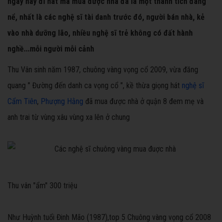
ngày nay đi hát mà mua được nhà đã là một thành tích đáng
nể, nhất là các nghệ sĩ tài danh trước đó, người bán nhà, kẻ
vào nhà dưỡng lão, nhiều nghệ sĩ trẻ không có đất hành
nghề...mỗi người mỗi cảnh
Thu Vân sinh năm 1987, chuông vàng vọng cổ 2009, vừa đăng
quang " Đường đến danh ca vọng cổ ", kề thừa giọng hát
nghệ sĩ
Cẩm Tiên
,
Phượng Hằng
đã mua được nhà ở quận 8 đem mẹ và
anh trai từ vùng xâu vùng xa lên ở chung
Thu vân "ẩm" 300 triệu
Như Huỳnh tuổi Đinh Mão (1987),top 5 Chuông vàng vọng cổ 2008