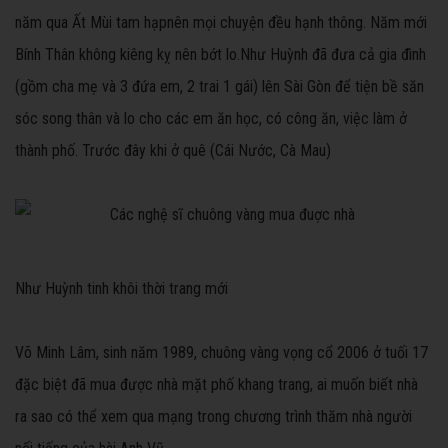
năm qua Ất Mùi tam hạpnên mọi chuyện đều hạnh thông. Năm mới
Bính Thân không kiêng kỵ nên bớt lo.Như Huỳnh đã đưa cả gia đình
(gồm cha mẹ và 3 đứa em, 2 trai 1 gái) lên Sài Gòn để tiện bề săn
sóc song thân và lo cho các em ăn học, có công ăn, việc làm ở
thành phố. Trước đây khi ở quê (Cái Nước, Cà Mau)
Như Huỳnh tinh khôi thời trang mới
Võ Minh Lâm, sinh năm 1989, chuông vàng vọng cổ 2006 ở tuối 17
đặc biệt đã mua được nhà mặt phố khang trang, ai muốn biết nhà
ra sao có thể xem qua mạng trong chương trình thăm nhà người