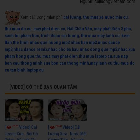
Nguồn: cailuongvietnam.com
Xem cải lương miễn phí:
cai luong
,
thu mua xe nuoc mia cu
,
thu mua do cu
,
may phat dien cu
,
Hát Chầu Văn
,
máy phát điện 3 pha
,
sach toi pham hoc
,
trich doan cai luong
,
thu mua may lanh cu
,
kem
flan
,
the hinh
,
nhac que huong mp3
,
nhac han mp3
,
nhac dance
mp3
,
nhac dance remix
,
nhac cho ba bau
,
nhac dong que mp3
,
nhac xua
pham hong que
,
thu mua may phat dien
,
thu mua laptop cu
,
sua nap
bon cau thong minh
,
sua bon cau thong minh
,
may lanh cu
,
thu mua do
cu tan binh
,
laptop cu
[VIDEO] CÓ THỂ BẠN QUAN TÂM
7675
6928
[
Video] Cải
[
Video] Cải
Lương Xưa : Đời Cô
Lương Xưa : Nước Mắt
Diễm - Vũ Linh Tài
Chung Tình - Vũ Linh