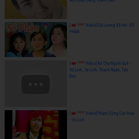
34587
[
Video] Cải Lương Xã Hội: SỐ
PHẬN
24594
[
Video] Kẻ Chợ Người Quê -
Vũ Linh, Tài Linh, Thanh Ngân, Tấn
Beo
23612
[
Video] Phạm Công Cúc Hoa
- Vũ Linh