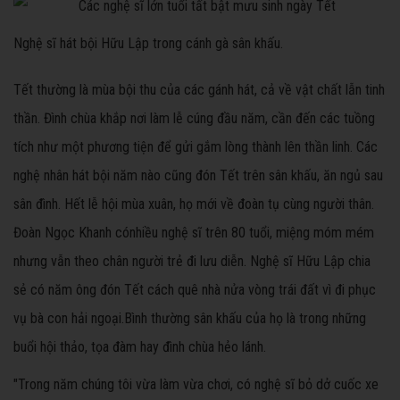
Nghệ sĩ hát bội Hữu Lập trong cánh gà sân khấu.
Tết thường là mùa bội thu của các gánh hát, cả về vật chất lẫn tinh
thần. Đình chùa khắp nơi làm lễ cúng đầu năm, cần đến các tuồng
tích như một phương tiện để gửi gắm lòng thành lên thần linh. Các
nghệ nhân hát bội năm nào cũng đón Tết trên sân khấu, ăn ngủ sau
sân đình. Hết lễ hội mùa xuân, họ mới về đoàn tụ cùng người thân.
Đoàn Ngọc Khanh có
nhiều nghệ sĩ trên 80 tuổi, miệng móm mém
nhưng vẫn theo chân người trẻ đi lưu diễn. Nghệ sĩ Hữu Lập chia
sẻ có năm ông đón Tết cách quê nhà nửa vòng trái đất vì đi phục
vụ bà con hải ngoại.
Bình thường sân khấu của họ là trong những
buổi hội thảo, tọa đàm hay đình chùa hẻo lánh.
"Trong năm chúng tôi vừa làm vừa chơi, có nghệ sĩ bỏ dở cuốc xe