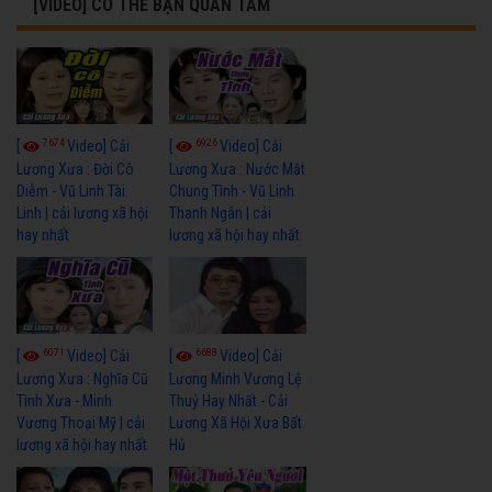
[VIDEO] CÓ THỂ BẠN QUAN TÂM
7674
6926
[
Video] Cải
[
Video] Cải
Lương Xưa : Đời Cô
Lương Xưa : Nước Mắt
Diễm - Vũ Linh Tài
Chung Tình - Vũ Linh
Linh | cải lương xã hội
Thanh Ngân | cải
hay nhất
lương xã hội hay nhất
6071
6688
[
Video] Cải
[
Video] Cải
Lương Xưa : Nghĩa Cũ
Lương Minh Vương Lệ
Tình Xưa - Minh
Thuỷ Hay Nhất - Cải
Vương Thoại Mỹ | cải
Lương Xã Hội Xưa Bất
lương xã hội hay nhất
Hủ