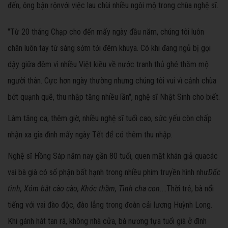
đến, ông bận rộnvới việc lau chùi nhiều ngôi mộ trong chùa nghệ sĩ.
"Từ 20 tháng Chạp cho đến mấy ngày đầu năm, chúng tôi luôn
chân luôn tay từ sáng sớm tới đêm khuya. Có khi đang ngủ bị gọi
dậy giữa đêm vì nhiều Việt kiều về nước tranh thủ ghé thăm mộ
người thân. Cực hơn ngày thường nhưng chúng tôi vui vì cảnh chùa
bớt quạnh quẽ, thu nhập tăng nhiều lần", nghệ sĩ Nhật Sinh cho biết.
Làm tăng ca, thêm giờ, nhiều nghệ sĩ tuổi cao, sức yếu còn chấp
nhận xa gia đình mấy ngày Tết để có thêm thu nhập.
Nghệ sĩ Hồng Sáp năm nay gần 80 tuổi, quen mặt khán giả qua
các
vai bà già có số phận bất hạnh trong nhiều phim truyền hình như
Dốc
tình, Xóm bắt cào cào, Khóc thầm, Tình cha con.
...
Thời trẻ, bà nổi
tiếng với vai đào độc, đào lẳng trong đoàn cải lương Huỳnh Long.
Khi gánh hát tan rã, không nhà cửa, bà nương tựa tuổi già ở đình