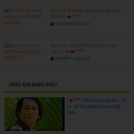
NỮ NGHỆ SĨ THANH HẰNG VỚI CUỘC SỐNG
32581
HIỆN NAY
18/05/2016 10:22:21 SA
Ngọc Lan - Thanh Bình chụp ảnh kỷ niệm
17826
thời hẹn hò
21/09/2017 11:02:37 SA
VIDEO XEM NHIỀU NHẤT
67092
[
Video] Cải Lương Xưa - Bơ
Vơ - Lệ Thủy & Minh Vương & Mỹ
Châu