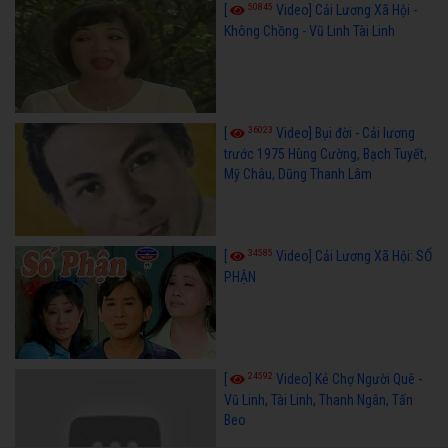
50845
[
Video] Cải Lương Xã Hội -
Không Chồng - Vũ Linh Tài Linh
36023
[
Video] Bụi đời - Cải lương
trước 1975 Hùng Cường, Bạch Tuyết,
Mỹ Châu, Dũng Thanh Lâm
34585
[
Video] Cải Lương Xã Hội: SỐ
PHẬN
24592
[
Video] Kẻ Chợ Người Quê -
Vũ Linh, Tài Linh, Thanh Ngân, Tấn
Beo