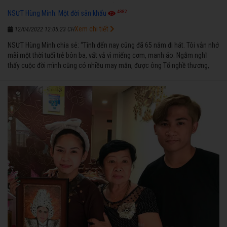
4882
NSƯT Hùng Minh: Một đời sân khấu
Xem chi tiết
12/04/2022 12:05:23 CH
NSƯT Hùng Minh chia sẻ: “Tính đến nay cũng đã 65 năm đi hát. Tôi vẫn nhớ
mãi một thời tuổi trẻ bôn ba, vất vả vì miếng cơm, manh áo. Ngẫm nghĩ
thấy cuộc đời mình cũng có nhiều may mắn, được ông Tổ nghề thương,
nên từ một cậu bé nghèo chẳng biết hát xướng là gì, trong dòng đời xuôi
ngược nhận được những cơ may để từng bước thành danh với nghiệp ca
diễn”.