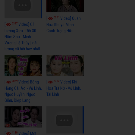
6041
[
Video] Quán
6327
[
Video] Cải
Nửa Khuya-Minh
Cảnh-Trọng Hữu
Lương Xưa : Rồi 30
Năm Sau - Minh
Vương Lệ Thủy | cải
lương xã hội hay nhất
9059
7352
[
Video] Bông
[
Video] Khi
Hồng Cài Áo - Vũ Linh,
Hoa Trà Nở - Vũ Linh,
Ngọc Huyền, Ngọc
Tài Linh
Giàu, Diệp Lang
4110
[
Video] Một