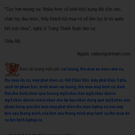
"Cực hơn nhưng vui. Nhiều hôm cổ khát khô, bụng đói cồn cào,
chân tay đau nhức, thấy khách hỏi mua vé số liên tục là tôi quên
hết mệt nhọc", nghệ sĩ Trang Thanh Xuân tâm sự.
Châu Mỹ
Nguồn: cailuongvietnam.com
Xem cải lương miễn phí:
cai luong
,
thu mua xe nuoc mia cu
,
thu mua do cu
,
may phat dien cu
,
Hát Chầu Văn
,
máy phát điện 3 pha
,
sach toi pham hoc
,
trich doan cai luong
,
thu mua may lanh cu
,
kem
flan
,
the hinh
,
nhac que huong mp3
,
nhac han mp3
,
nhac dance
mp3
,
nhac dance remix
,
nhac cho ba bau
,
nhac dong que mp3
,
nhac xua
pham hong que
,
thu mua may phat dien
,
thu mua laptop cu
,
sua nap
bon cau thong minh
,
sua bon cau thong minh
,
may lanh cu
,
thu mua do
cu tan binh
,
laptop cu