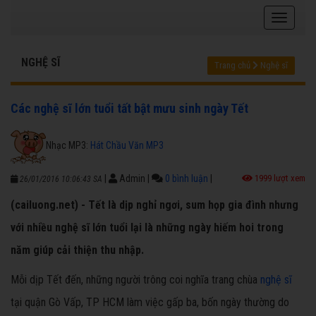
NGHỆ SĨ
Trang chủ
Nghệ sĩ
Các nghệ sĩ lớn tuổi tất bật mưu sinh ngày Tết
Nhạc MP3:
Hát Chầu Văn MP3
|
Admin
|
0 bình luận
|
1999 lượt xem
26/01/2016 10:06:43 SA
(cailuong.net) - Tết là dịp nghỉ ngơi, sum họp gia đình nhưng
với nhiều nghệ sĩ lớn tuổi lại là những ngày hiếm hoi trong
năm giúp cải thiện thu nhập.
Mỗi dịp Tết đến, những người trông coi nghĩa trang chùa
nghệ sĩ
tại quận Gò Vấp, TP HCM làm việc gấp ba, bốn ngày thường do