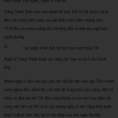
kiếm được 200 nghìn", nghệ sĩ chia sẻ.
Trang Thanh Xuân năm nay ngoài 60 tuổi, thời trẻ bà được coi là
đào cải lương triển vọng của sân khấu miền Nam những năm
1970.
Khi cải lương xuống dốc bà từng đẩy xe bán dạo ngô luộc
ngoài đường.
Nghệ sĩ Trang Thanh Xuân với công việc bán vé số ở chợ Rạch
Ông.
Nhiều nghệ sĩ tuổi cao sức yếu vẫn tất bật làm việc dịp Tết vì hoàn
cảnh nghèo khó, bệnh tật, cần tiền để trang trải cuộc sống. Một số
sống cô đơn nên khi Tết đến cũng không có nơi sum họp đành lấy
công việc làm vui.
Vất vả là vậy nhưng nghệ sĩ nào cũng thấy hạnh
phúc vì được làm việc và có thu nhập cao hơn ngày thường.