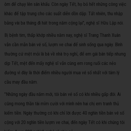
ôm để chạy lên sân khấu. Còn ngày Tết, họ bỏ hết những công việc
khác để tập trung cho các suất diễn dồn dập. Tất nhiên, thu nhập
bằng vài ba tháng đi hát trong năm cộng lại", nghệ sĩ Hữu Lập nói.
Bị bệnh tim, thấp khớp nhiều năm nay, nghệ sĩ Trang Thanh Xuân
vẫn cần mẫn bán vé số, lượm ve chai để sinh sống qua ngày. Bình
thường cứ mệt mỏi là bà về nhà trọ nghỉ, để em gái bán tiếp nhưng
dịp Tết, mệt đến mấy nghệ sĩ vẫn cùng em rong ruổi các nẻo
đường vì đây là thời điểm nhiều người mua vé số nhất với tâm lý
cầu may đầu năm.
"Những ngày đầu năm mới, tôi bán vé số có khi nhiều gấp đôi. Ai
cũng mong thần tài mỉm cười với mình nên hai chị em tranh thủ
kiếm tiền. Ngày thường có khi chỉ lời được 40 nghìn tiền bán vé số
cộng với 20 nghìn tiền lượm ve chai, đến ngày Tết có khi chúng tôi