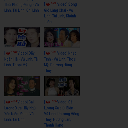
3659
[
Video] Sóng
Thời Phóng Đãng - Vũ
Linh, Tài Linh, Chí Linh
Gió Làng Chài - Vũ
Linh, Tài Linh, Khánh
Tuấn
3768
3440
[
Video] Dãy
[
Video] Nhạc
Ngân Hà - Vũ Linh, Tài
Tình - Vũ Linh, Thoại
Linh, Thoại Mỹ
Mỹ, Phương Hồng
Thủy
4114
3966
[
Video] Cải
[
Video] Cải
Lương Xưa Hãy Ngủ
Lương Xưa Đi Biển -
Yên Niềm Đau - Vũ
Vũ Linh, Phương Hồng
Linh, Tài Linh
Thủy, Hương Lan,
Thanh Hằng