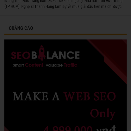
lương Trần Hữu Trang năm 2020" sẽ khai mạc tại Nhà hát Trần Hữu Trang
(TP HCM). Nghệ sĩ Thanh Hằng tâm sự về mùa giải đầu tiên mà chị được
vinh danh cùng các đồng nghiệp năm 1991.
QUẢNG CÁO