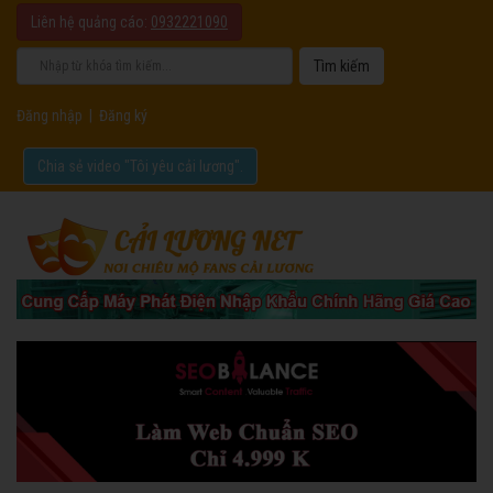
Liên hệ quảng cáo:
0932221090
Đăng nhập
|
Đăng ký
Chia sẻ video "Tôi yêu cải lương".