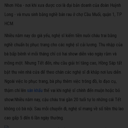
Nhơn Hòa - nơi khi xưa được coi là đại bản doanh của đoàn Huỳnh
Long - và mưu sinh bằng nghề bán rau ở chợ Cầu Muối, quận 1, TP
HCM.
Nhiều năm nay do già yếu, nghệ sĩ kiếm tiền nuôi cháu trai bằng
nghề chuẩn bị phục trang cho các nghệ sĩ cải lương. Thu nhập của
bà bấp bênh vì mỗi tháng chỉ có hai show diễn vào ngày rằm và
mồng một. Nhưng Tết đến, nhu cầu giải trí tăng cao, Hồng Sáp tất
bật thu vén nhà cửa để theo chân các nghệ sĩ đi khắp nơi lưu diễn.
Ngoài việc lo phục trang, bà phụ thêm việc trông đồ, lo đạo cụ,
thậm chí lên
sân khấu
thế vai khi nghệ sĩ chính đến muộn hoặc bỏ
show.
Nhiều năm nay, cậu cháu trai gần 20 tuổi tự lo những cái Tết
không có bà nội. Sau mỗi chuyến đi, nghệ sĩ mang về số tiền thù lao
cao gấp 5 đến 6 lần ngày thường
.