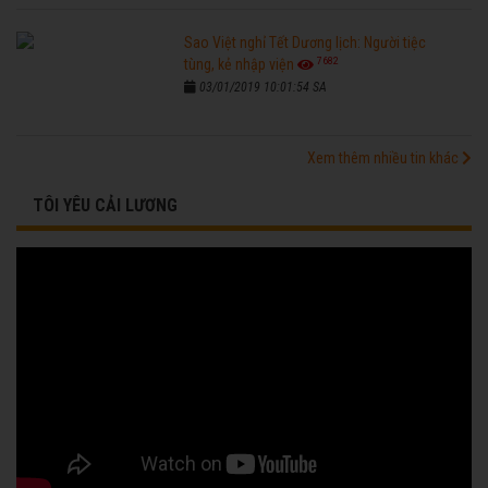
Sao Việt nghỉ Tết Dương lịch: Người tiệc
7682
tùng, kẻ nhập viện
03/01/2019 10:01:54 SA
Xem thêm nhiều tin khác
TÔI YÊU CẢI LƯƠNG