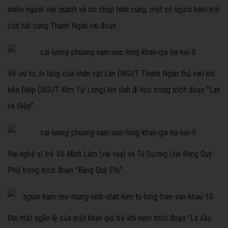
nhiều người vây quanh và xin chụp hình cùng, một số người hâm mộ
còn hát cùng Thanh Ngân vài đoạn.
Vẻ ưu tư, lo lắng của nhân vật Lan (NSƯT Thanh Ngân thủ vai) khi
tiễn Điệp (NSƯT Kim Tử Long) lên tỉnh đi học trong trích đoạn "Lan
và Điệp".
Hai nghệ sĩ trẻ Võ Minh Lâm (vai vua) và Tú Sương (vai Bàng Quý
Phi) trong trích đoạn "Bàng Quý Phi".
Đôi mắt ngấn lệ của một khán giả trẻ khi xem trích đoạn "Lá sầu