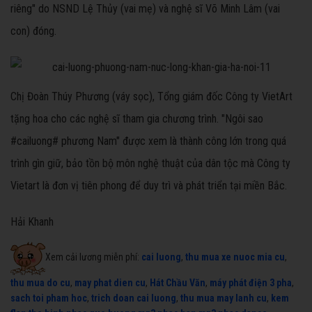
riêng" do NSND Lệ Thủy (vai mẹ) và nghệ sĩ Võ Minh Lâm (vai
con) đóng.
Chị Đoàn Thúy Phương (váy sọc), Tổng giám đốc Công ty VietArt
tặng hoa cho các nghệ sĩ tham gia chương trình. "Ngôi sao
#cailuong# phương Nam" được xem là thành công lớn trong quá
trình gìn giữ, bảo tồn bộ môn nghệ thuật của dân tộc mà Công ty
Vietart là đơn vị tiên phong để duy trì và phát triển tại miền Bắc.
Hải Khanh
Xem cải lương miễn phí:
cai luong
,
thu mua xe nuoc mia cu
,
thu mua do cu
,
may phat dien cu
,
Hát Chầu Văn
,
máy phát điện 3 pha
,
sach toi pham hoc
,
trich doan cai luong
,
thu mua may lanh cu
,
kem