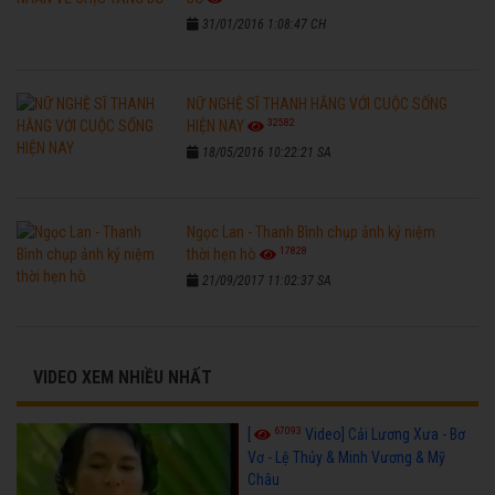
31/01/2016 1:08:47 CH
NỮ NGHỆ SĨ THANH HẰNG VỚI CUỘC SỐNG
32582
HIỆN NAY
18/05/2016 10:22:21 SA
Ngọc Lan - Thanh Bình chụp ảnh kỷ niệm
17828
thời hẹn hò
21/09/2017 11:02:37 SA
VIDEO XEM NHIỀU NHẤT
67093
[
Video] Cải Lương Xưa - Bơ
Vơ - Lệ Thủy & Minh Vương & Mỹ
Châu