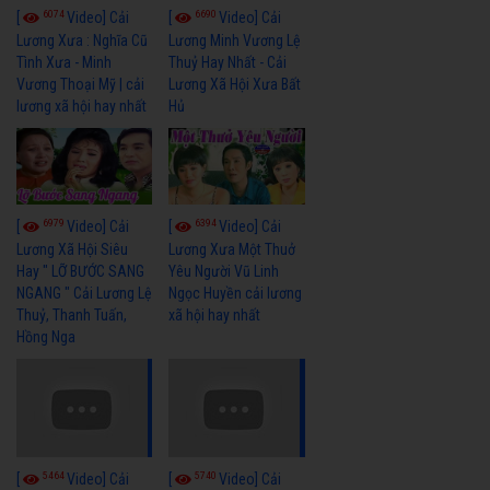
6074
6690
[
Video] Cải
[
Video] Cải
Lương Xưa : Nghĩa Cũ
Lương Minh Vương Lệ
Tình Xưa - Minh
Thuỷ Hay Nhất - Cải
Vương Thoại Mỹ | cải
Lương Xã Hội Xưa Bất
lương xã hội hay nhất
Hủ
6979
6394
[
Video] Cải
[
Video] Cải
Lương Xã Hội Siêu
Lương Xưa Một Thuở
Hay " LỠ BƯỚC SANG
Yêu Người Vũ Linh
NGANG " Cải Lương Lệ
Ngọc Huyền cải lương
Thuỷ, Thanh Tuấn,
xã hội hay nhất
Hồng Nga
5464
5740
[
Video] Cải
[
Video] Cải