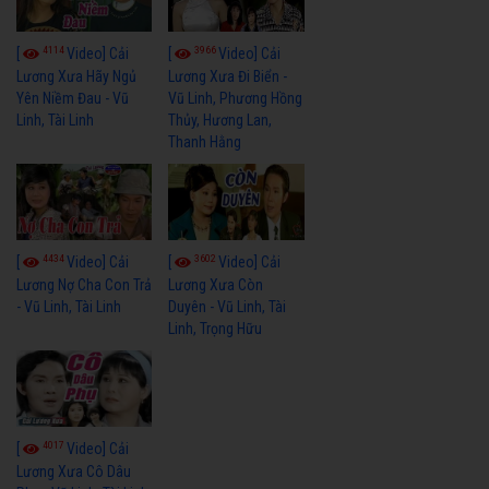
4114
3966
[
Video] Cải
[
Video] Cải
Lương Xưa Hãy Ngủ
Lương Xưa Đi Biển -
Yên Niềm Đau - Vũ
Vũ Linh, Phương Hồng
Linh, Tài Linh
Thủy, Hương Lan,
Thanh Hằng
4434
3602
[
Video] Cải
[
Video] Cải
Lương Nợ Cha Con Trả
Lương Xưa Còn
- Vũ Linh, Tài Linh
Duyên - Vũ Linh, Tài
Linh, Trọng Hữu
4017
[
Video] Cải
Lương Xưa Cô Dâu