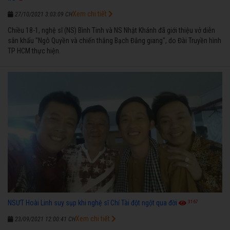
Xem chi tiết
27/10/2021 3:03:09 CH
Chiều 18-1, nghệ sĩ (NS) Bình Tinh và NS Nhật Khánh đã giới thiệu vở diễn
sân khấu "Ngô Quyền và chiến thắng Bạch Đằng giang", do Đài Truyền hình
TP HCM thực hiện.
3167
NSƯT Hoài Linh suy sụp khi nghệ sĩ Chí Tài đột ngột qua đời
Xem chi tiết
23/09/2021 12:00:41 CH