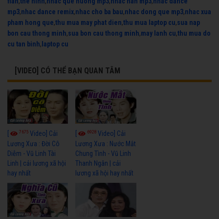
flan
,
the hinh
,
nhac que huong mp3
,
nhac han mp3
,
nhac dance
mp3
,
nhac dance remix
,
nhac cho ba bau
,
nhac dong que mp3
,
nhac xua
pham hong que
,
thu mua may phat dien
,
thu mua laptop cu
,
sua nap
bon cau thong minh
,
sua bon cau thong minh
,
may lanh cu
,
thu mua do
cu tan binh
,
laptop cu
[VIDEO] CÓ THỂ BẠN QUAN TÂM
7675
6928
[
Video] Cải
[
Video] Cải
Lương Xưa : Đời Cô
Lương Xưa : Nước Mắt
Diễm - Vũ Linh Tài
Chung Tình - Vũ Linh
Linh | cải lương xã hội
Thanh Ngân | cải
hay nhất
lương xã hội hay nhất