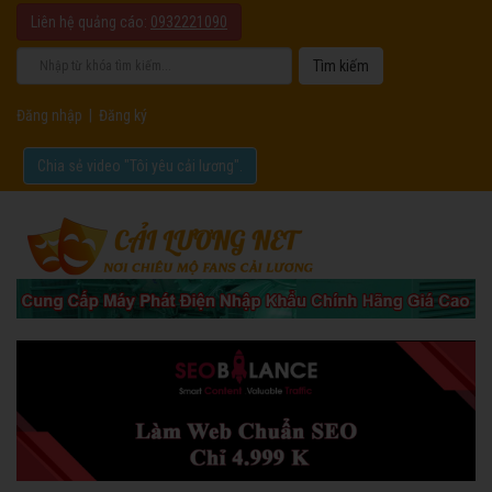
Liên hệ quảng cáo:
0932221090
Đăng nhập
|
Đăng ký
Chia sẻ video "Tôi yêu cải lương".