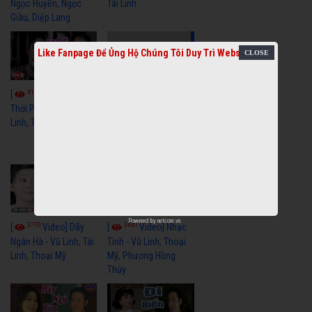
Ngọc Huyền, Ngọc
Tài Linh
Giàu, Diệp Lang
Like Fanpage Để Ủng Hộ Chúng Tôi Duy Trì Website
4111
[
Video] Một
3659
[
Video] Sóng
Thời Phóng Đãng - Vũ
Linh, Tài Linh, Chí Linh
Gió Làng Chài - Vũ
Linh, Tài Linh, Khánh
Tuấn
Powered by
netcore.vn
3770
3441
[
Video] Dãy
[
Video] Nhạc
Ngân Hà - Vũ Linh, Tài
Tình - Vũ Linh, Thoại
Linh, Thoại Mỹ
Mỹ, Phương Hồng
Thủy