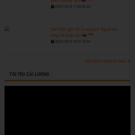
phim của Mỹ Tâm
03/01/2019 11:03:00 SA
Sao Việt nghỉ Tết Dương lịch: Người tiệc
7683
tùng, kẻ nhập viện
03/01/2019 10:01:54 SA
Xem thêm nhiều tin khác
TÔI YÊU CẢI LƯƠNG