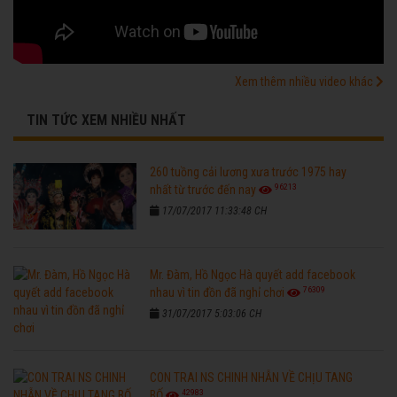
Xem thêm nhiều video khác
TIN TỨC XEM NHIỀU NHẤT
260 tuồng cải lương xưa trước 1975 hay
96213
nhất từ trước đến nay
17/07/2017 11:33:48 CH
Mr. Đàm, Hồ Ngọc Hà quyết add facebook
76309
nhau vì tin đồn đã nghỉ chơi
31/07/2017 5:03:06 CH
CON TRAI NS CHINH NHẪN VỀ CHỊU TANG
42983
BỐ