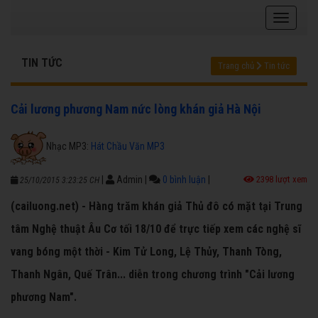
TIN TỨC
Trang chủ
Tin tức
Cải lương phương Nam nức lòng khán giả Hà Nội
Nhạc MP3:
Hát Chầu Văn MP3
|
Admin
|
0 bình luận
|
2398 lượt xem
25/10/2015 3:23:25 CH
(cailuong.net) - Hàng trăm khán giả Thủ đô có mặt tại Trung
tâm Nghệ thuật Âu Cơ tối 18/10 để trực tiếp xem các nghệ sĩ
vang bóng một thời - Kim Tử Long, Lệ Thủy, Thanh Tòng,
Thanh Ngân, Quế Trân... diễn trong chương trình "Cải lương
phương Nam".