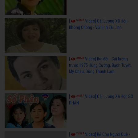
50846
[
Video] Cải Lương Xã Hội -
Không Chồng - Vũ Linh Tài Linh
36025
[
Video] Bụi đời - Cải lương
trước 1975 Hùng Cường, Bạch Tuyết,
Mỹ Châu, Dũng Thanh Lâm
34587
[
Video] Cải Lương Xã Hội: SỐ
PHẬN
24594
[
Video] Kẻ Chợ Người Quê -