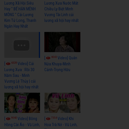
Lương Xã Hội Siêu
Lương Xưa Nước Mắt
Hay " BỂ HẬN MÊNH
Chiều Ly Biệt Minh
MÔNG " Cải Lương
Vương Tài Linh cải
Kim Tử Long, Thanh
lương xã hội hay nhất
Ngân Hay Nhất
6043
[
Video] Quán
6328
[
Video] Cải
Nửa Khuya-Minh
Cảnh-Trọng Hữu
Lương Xưa : Rồi 30
Năm Sau - Minh
Vương Lệ Thủy | cải
lương xã hội hay nhất
9060
7354
[
Video] Bông
[
Video] Khi
Hồng Cài Áo - Vũ Linh,
Hoa Trà Nở - Vũ Linh,