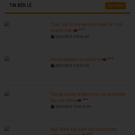
TIN BÊN LỀ
Đọc thêm
Châu Tinh Trì hứa hẹn phim chiếu Tết 'cười
6772
ra nước mắt'
03/01/2019 2:04:06 CH
6272
Kim Kardashian có con thứ tư
03/01/2019 1:03:37 CH
'Em gái trà sữa' bị đồn ly hôn sau bê bối tình
6594
dục của chồng
03/01/2019 12:03:33 CH
Ngô Thanh Vân, Đàm Vĩnh Hưng đi xem
6272