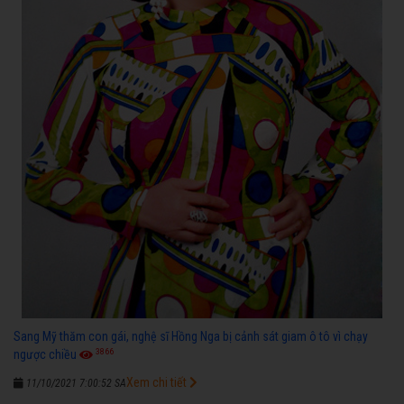
Sang Mỹ thăm con gái, nghệ sĩ Hồng Nga bị cảnh sát giam ô tô vì chạy
3866
ngược chiều
Xem chi tiết
11/10/2021 7:00:52 SA