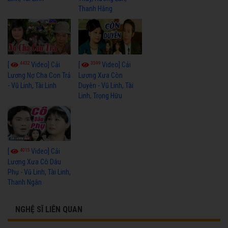
Thanh Hằng
4432
3599
[
Video] Cải
[
Video] Cải
Lương Nợ Cha Con Trả
Lương Xưa Còn
- Vũ Linh, Tài Linh
Duyên - Vũ Linh, Tài
Linh, Trọng Hữu
4015
[
Video] Cải
Lương Xưa Cô Dâu
Phụ - Vũ Linh, Tài Linh,
Thanh Ngân
NGHỆ SĨ LIÊN QUAN