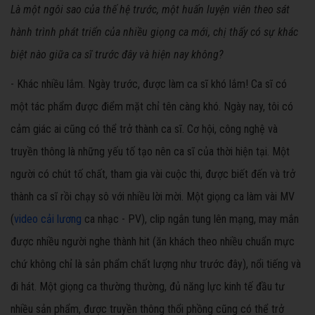
Là một ngôi sao của thế hệ trước, một huấn luyện viên theo sát
hành trình phát triển của nhiều giọng ca mới, chị thấy có sự khác
biệt nào giữa ca sĩ trước đây và hiện nay không?
- Khác nhiều lắm. Ngày trước, được làm ca sĩ khó lắm! Ca sĩ có
một tác phẩm được điểm mặt chỉ tên càng khó. Ngày nay, tôi có
cảm giác ai cũng có thể trở thành ca sĩ. Cơ hội, công nghệ và
truyền thông là những yếu tố tạo nên ca sĩ của thời hiện tại. Một
người có chút tố chất, tham gia vài cuộc thi, được biết đến và trở
thành ca sĩ rồi chạy sô với nhiều lời mời. Một giọng ca làm vài MV
(
video cải lương
ca nhạc - PV), clip ngắn tung lên mạng, may mắn
được nhiều người nghe thành hit (ăn khách theo nhiều chuẩn mực
chứ không chỉ là sản phẩm chất lượng như trước đây), nổi tiếng và
đi hát. Một giọng ca thường thường, đủ năng lực kinh tế đầu tư
nhiều sản phẩm, được truyền thông thổi phồng cũng có thể trở