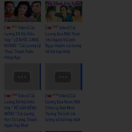
6971
6391
[
Video] Cải
[
Video] Cải
Lương Xã Hội Siêu
Lương Xưa Một Thuở
Hay " LỠ BƯỚC SANG
Yêu Người Vũ Linh
NGANG " Cải Lương Lệ
Ngọc Huyền cải lương
Thuỷ, Thanh Tuấn,
xã hội hay nhất
Hồng Nga
5460
5736
[
Video] Cải
[
Video] Cải
Lương Xã Hội Siêu
Lương Xưa Nước Mắt
Hay " BỂ HẬN MÊNH
Chiều Ly Biệt Minh
MÔNG " Cải Lương
Vương Tài Linh cải
Kim Tử Long, Thanh
lương xã hội hay nhất
Ngân Hay Nhất