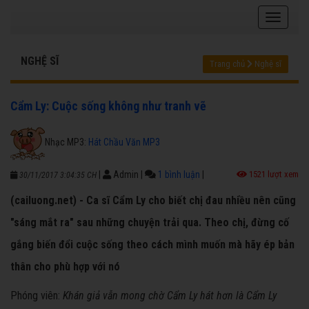
NGHỆ SĨ
Trang chủ
Nghệ sĩ
Cẩm Ly: Cuộc sống không như tranh vẽ
Nhạc MP3:
Hát Chầu Văn MP3
|
Admin
|
1 bình luận
|
1521 lượt xem
30/11/2017 3:04:35 CH
(cailuong.net) - Ca sĩ Cẩm Ly cho biết chị đau nhiều nên cũng
"sáng mắt ra" sau những chuyện trải qua. Theo chị, đừng cố
gắng biến đổi cuộc sống theo cách mình muốn mà hãy ép bản
thân cho phù hợp với nó
Phóng viên:
Khán giả vẫn mong chờ Cẩm Ly hát hơn là Cẩm Ly