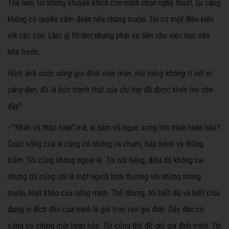
Thế nên, tôi không khuyến khích con mình chọn nghệ thuật, lại càng
không có quyền cấm đoán nếu chúng muốn. Tôi có một điều kiện
với các con: Làm gì thì làm nhưng phải ưu tiên cho việc học văn
hóa trước.
Hình ảnh cuộc sống gia đình viên mãn, nổi tiếng không tì vết xì-
căng-đan, đó là bức tranh thật của chị hay đã được khéo léo che
đậy?
- "Nhân vô thập toàn" mà, ai dám vỗ ngực xưng tên mình hoàn hảo?
Cuộc sống của ai cũng có những va chạm, bấp bênh và thăng
trầm. Tôi cũng không ngoại lệ. Tôi nổi tiếng, điều đó không sai
nhưng tôi cũng chỉ là một người bình thường với những mong
muốn, khát khao của riêng mình. Thế nhưng, tôi biết đủ và biết chịu
đựng vì đích đến của mình là giữ trọn vẹn gia đình. Dây đàn có
căng có chùng mới hoàn hảo. Tôi cũng thế để giữ gia đình mình. Tôi