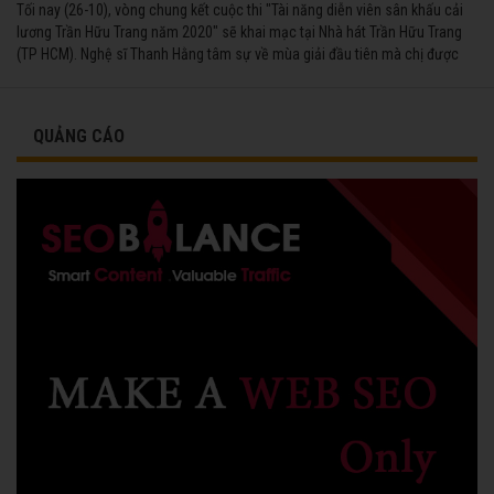
Tối nay (26-10), vòng chung kết cuộc thi "Tài năng diễn viên sân khấu cải
lương Trần Hữu Trang năm 2020" sẽ khai mạc tại Nhà hát Trần Hữu Trang
(TP HCM). Nghệ sĩ Thanh Hằng tâm sự về mùa giải đầu tiên mà chị được
vinh danh cùng các đồng nghiệp năm 1991.
QUẢNG CÁO