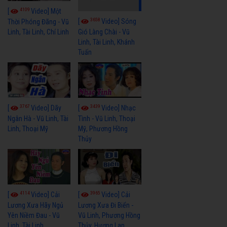
4109
[
Video] Một
3658
[
Video] Sóng
Thời Phóng Đãng - Vũ
Linh, Tài Linh, Chí Linh
Gió Làng Chài - Vũ
Linh, Tài Linh, Khánh
Tuấn
3767
3439
[
Video] Dãy
[
Video] Nhạc
Ngân Hà - Vũ Linh, Tài
Tình - Vũ Linh, Thoại
Linh, Thoại Mỹ
Mỹ, Phương Hồng
Thủy
4114
3965
[
Video] Cải
[
Video] Cải
Lương Xưa Hãy Ngủ
Lương Xưa Đi Biển -
Yên Niềm Đau - Vũ
Vũ Linh, Phương Hồng
Linh, Tài Linh
Thủy, Hương Lan,