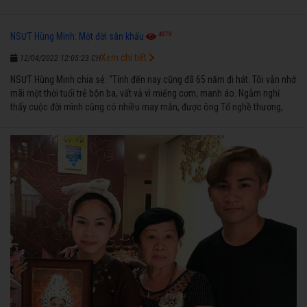
4879
NSƯT Hùng Minh: Một đời sân khấu
Xem chi tiết
12/04/2022 12:05:23 CH
NSƯT Hùng Minh chia sẻ: “Tính đến nay cũng đã 65 năm đi hát. Tôi vẫn nhớ
mãi một thời tuổi trẻ bôn ba, vất vả vì miếng cơm, manh áo. Ngẫm nghĩ
thấy cuộc đời mình cũng có nhiều may mắn, được ông Tổ nghề thương,
nên từ một cậu bé nghèo chẳng biết hát xướng là gì, trong dòng đời xuôi
ngược nhận được những cơ may để từng bước thành danh với nghiệp ca
diễn”.