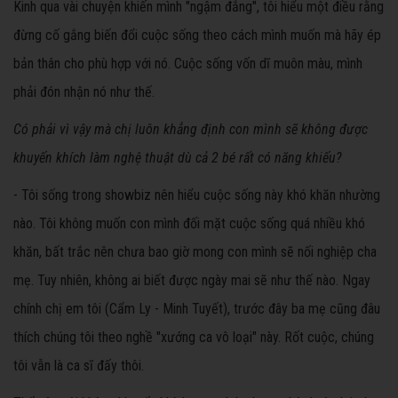
Kinh qua vài chuyện khiến mình "ngậm đắng", tôi hiểu một điều rằng
đừng cố gắng biến đổi cuộc sống theo cách mình muốn mà hãy ép
bản thân cho phù hợp với nó. Cuộc sống vốn dĩ muôn màu, mình
phải đón nhận nó như thế.
Có phải vì vậy mà chị luôn khẳng định con mình sẽ không được
khuyến khích làm nghệ thuật dù cả 2 bé rất có năng khiếu?
- Tôi sống trong showbiz nên hiểu cuộc sống này khó khăn nhường
nào. Tôi không muốn con mình đối mặt cuộc sống quá nhiều khó
khăn, bất trắc nên chưa bao giờ mong con mình sẽ nối nghiệp cha
mẹ. Tuy nhiên, không ai biết được ngày mai sẽ như thế nào. Ngay
chính chị em tôi (Cẩm Ly - Minh Tuyết), trước đây ba mẹ cũng đâu
thích chúng tôi theo nghề "xướng ca vô loại" này. Rốt cuộc, chúng
tôi vẫn là ca sĩ đấy thôi.