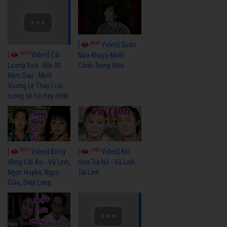
6040
[
Video] Quán
6323
[
Video] Cải
Nửa Khuya-Minh
Cảnh-Trọng Hữu
Lương Xưa : Rồi 30
Năm Sau - Minh
Vương Lệ Thủy | cải
lương xã hội hay nhất
9057
7350
[
Video] Bông
[
Video] Khi
Hồng Cài Áo - Vũ Linh,
Hoa Trà Nở - Vũ Linh,
Ngọc Huyền, Ngọc
Tài Linh
Giàu, Diệp Lang