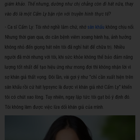
giám khảo. Thế nhưng, dường như chị chẳng còn đi hát nữa, thay
vào đó là một Cẩm Ly bận rộn với truyền hình thực tế?
- Ca sĩ Cẩm Ly:
Tôi nhớ nghề lắm chứ, nhớ
sân khấu
không chịu nổi.
Nhưng thời gian qua, do căn bệnh viêm xoang hành hạ, ảnh hưởng
không nhỏ đến giọng hát nên tôi đã nghỉ hát để chữa trị. Nhiều
người đã mời nhưng với tôi, khi sức khỏe không thể bảo đảm năng
lượng tốt nhất để tạo hiệu ứng như mong đợi thì không nhận lời vì
sợ khán giả thất vọng. Đôi lần, vài gợi ý như "chỉ cần xuất hiện trên
sân khấu rồi cứ hát lypsync là được vì khán giả nhớ Cẩm Ly" khiến
tôi có chút xao lòng. Tuy nhiên, ngay lập tức tôi gạt bỏ ý định đó.
Tôi không làm được việc lừa dối khán giả của mình.