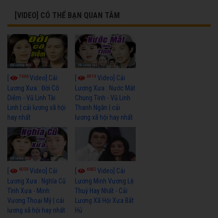
[VIDEO] CÓ THỂ BẠN QUAN TÂM
7666
6919
[
Video] Cải
[
Video] Cải
Lương Xưa : Đời Cô
Lương Xưa : Nước Mắt
Diễm - Vũ Linh Tài
Chung Tình - Vũ Linh
Linh | cải lương xã hội
Thanh Ngân | cải
hay nhất
lương xã hội hay nhất
6058
6682
[
Video] Cải
[
Video] Cải
Lương Xưa : Nghĩa Cũ
Lương Minh Vương Lệ
Tình Xưa - Minh
Thuỷ Hay Nhất - Cải
Vương Thoại Mỹ | cải
Lương Xã Hội Xưa Bất
lương xã hội hay nhất
Hủ