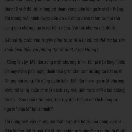
thực tế vì ở đó, tôi không có tham vọng luôn là người chiến thắng.
Tôi mong mỏi mình được đến đó để chắp cánh thêm cơ hội tỏa
sáng cho những người có tiềm năng. Với tôi, như vậy là đủ rồi.
Nếu cứ bị cuốn vào truyền hình thực tế, liệu chị có thể trở lại sân
khấu biểu diễn với phong độ tốt nhất được không?
- Đúng là vậy. Mỗi lần xong một chương trình, tôi lại dặn lòng "thôi,
lần này mình phải nghỉ, dành thời gian cho con đường ca hát nữa".
Nhưng nói xong, tôi cũng quên luôn. Mỗi lần tham gia một chương
trình, tôi lại bị cuốn đi một cách say mê, đến mức nhiều lúc chồng
tôi hỏi: "Sao phải dốc công tận tụy đến thế, vì có khi buông ra,
người "chịu lỗ" lại là mình?".
Tôi cũng biết vậy nhưng nói thật, sức mê hoặc của công việc là
điều không thể lý giải. Có lẽ công việc mới này đang cuốn tôi đi rất