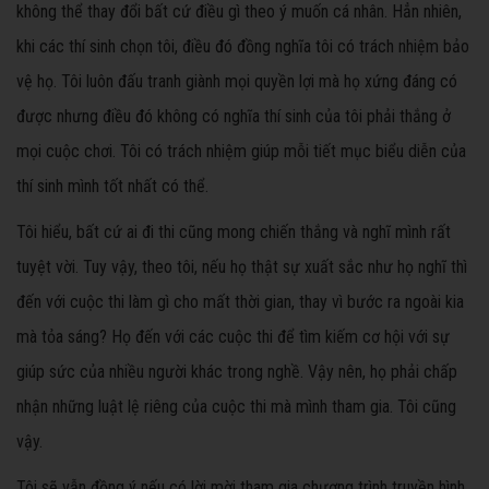
không thể thay đổi bất cứ điều gì theo ý muốn cá nhân. Hẳn nhiên,
khi các thí sinh chọn tôi, điều đó đồng nghĩa tôi có trách nhiệm bảo
vệ họ. Tôi luôn đấu tranh giành mọi quyền lợi mà họ xứng đáng có
được nhưng điều đó không có nghĩa thí sinh của tôi phải thắng ở
mọi cuộc chơi. Tôi có trách nhiệm giúp mỗi tiết mục biểu diễn của
thí sinh mình tốt nhất có thể.
Tôi hiểu, bất cứ ai đi thi cũng mong chiến thắng và nghĩ mình rất
tuyệt vời. Tuy vậy, theo tôi, nếu họ thật sự xuất sắc như họ nghĩ thì
đến với cuộc thi làm gì cho mất thời gian, thay vì bước ra ngoài kia
mà tỏa sáng? Họ đến với các cuộc thi để tìm kiếm cơ hội với sự
giúp sức của nhiều người khác trong nghề. Vậy nên, họ phải chấp
nhận những luật lệ riêng của cuộc thi mà mình tham gia. Tôi cũng
vậy.
Tôi sẽ vẫn đồng ý nếu có lời mời tham gia chương trình truyền hình