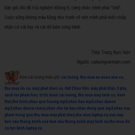
bây giờ, khi đã trải nghiệm không ít, càng nhắc mình phải "tỉnh".
Cuộc sống không màu hồng như tranh vẽ nên mình phải biết chấp
nhận cả cái hay và cái dở luôn song hành.
Thùy Trang thực hiện
Nguồn: cailuongvietnam.com
Xem cải lương miễn phí:
cai luong
,
thu mua xe nuoc mia cu
,
thu mua do cu
,
may phat dien cu
,
Hát Chầu Văn
,
máy phát điện 3 pha
,
sach toi pham hoc
,
trich doan cai luong
,
thu mua may lanh cu
,
kem
flan
,
the hinh
,
nhac que huong mp3
,
nhac han mp3
,
nhac dance
mp3
,
nhac dance remix
,
nhac cho ba bau
,
nhac dong que mp3
,
nhac xua
pham hong que
,
thu mua may phat dien
,
thu mua laptop cu
,
sua nap
bon cau thong minh
,
sua bon cau thong minh
,
may lanh cu
,
thu mua do
cu tan binh
,
laptop cu