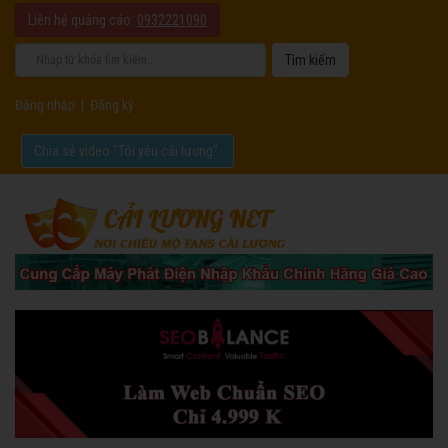
Liên hệ quảng cáo:
0932221090
Đăng nhập
|
Đăng ký
Chia sẻ video "Tôi yêu cải lương".