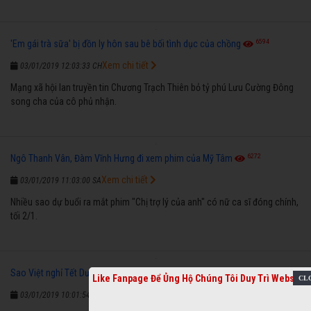
6594
'Em gái trà sữa' bị đồn ly hôn sau bê bối tình dục của chồng
Xem chi tiết
03/01/2019 12:03:33 CH
Mạng xã hội lan truyền tin Chương Trạch Thiên bỏ tỷ phú Lưu Cường Đông
song cha của cô phủ nhận.
6272
Ngô Thanh Vân, Đàm Vĩnh Hưng đi xem phim của Mỹ Tâm
Xem chi tiết
03/01/2019 11:03:00 SA
Nhiều sao dự buổi ra mắt phim "Chị trợ lý của anh" có nữ ca sĩ đóng chính,
tối 2/1.
7683
Sao Việt nghỉ Tết Dương lịch: Người tiệc tùng, kẻ nhập viện
Like Fanpage Để Ủng Hộ Chúng Tôi Duy Trì Website
Xem chi tiết
03/01/2019 10:01:54 SA