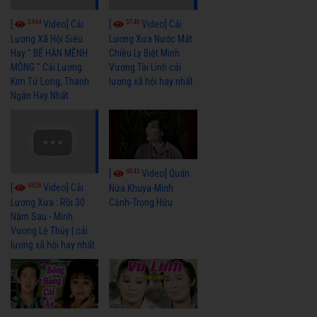
5464
5740
[
Video] Cải
[
Video] Cải
Lương Xã Hội Siêu
Lương Xưa Nước Mắt
Hay " BỂ HẬN MÊNH
Chiều Ly Biệt Minh
MÔNG " Cải Lương
Vương Tài Linh cải
Kim Tử Long, Thanh
lương xã hội hay nhất
Ngân Hay Nhất
6043
[
Video] Quán
6328
[
Video] Cải
Nửa Khuya-Minh
Cảnh-Trọng Hữu
Lương Xưa : Rồi 30
Năm Sau - Minh
Vương Lệ Thủy | cải
lương xã hội hay nhất