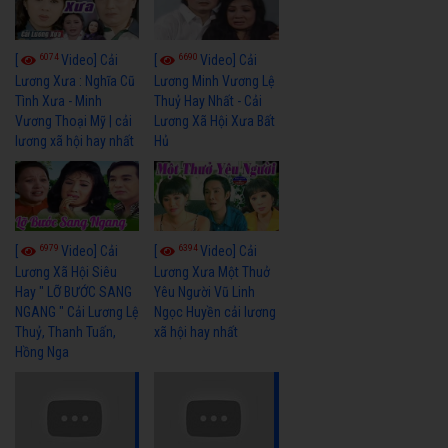
6074
6690
[
Video] Cải
[
Video] Cải
Lương Xưa : Nghĩa Cũ
Lương Minh Vương Lệ
Tình Xưa - Minh
Thuỷ Hay Nhất - Cải
Vương Thoại Mỹ | cải
Lương Xã Hội Xưa Bất
lương xã hội hay nhất
Hủ
6979
6394
[
Video] Cải
[
Video] Cải
Lương Xã Hội Siêu
Lương Xưa Một Thuở
Hay " LỠ BƯỚC SANG
Yêu Người Vũ Linh
NGANG " Cải Lương Lệ
Ngọc Huyền cải lương
Thuỷ, Thanh Tuấn,
xã hội hay nhất
Hồng Nga