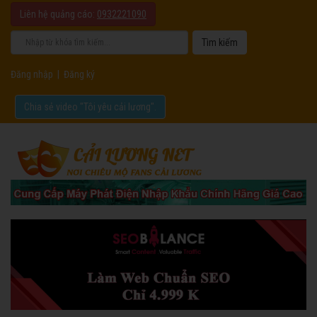
Liên hệ quảng cáo:
0932221090
Đăng nhập
|
Đăng ký
Chia sẻ video "Tôi yêu cải lương".