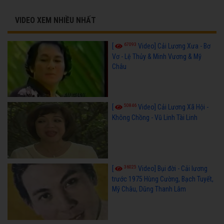
VIDEO XEM NHIỀU NHẤT
67093
[
Video] Cải Lương Xưa - Bơ
Vơ - Lệ Thủy & Minh Vương & Mỹ
Châu
50846
[
Video] Cải Lương Xã Hội -
Không Chồng - Vũ Linh Tài Linh
36025
[
Video] Bụi đời - Cải lương
trước 1975 Hùng Cường, Bạch Tuyết,
Mỹ Châu, Dũng Thanh Lâm