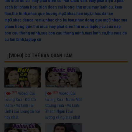
thu mua do cu
,
may phat dien cu
,
Hát Chầu Văn
,
máy phát điện 3 pha
,
sach toi pham hoc
,
trich doan cai luong
,
thu mua may lanh cu
,
kem
flan
,
the hinh
,
nhac que huong mp3
,
nhac han mp3
,
nhac dance
mp3
,
nhac dance remix
,
nhac cho ba bau
,
nhac dong que mp3
,
nhac xua
pham hong que
,
thu mua may phat dien
,
thu mua laptop cu
,
sua nap
bon cau thong minh
,
sua bon cau thong minh
,
may lanh cu
,
thu mua do
cu tan binh
,
laptop cu
[VIDEO] CÓ THỂ BẠN QUAN TÂM
7675
6928
[
Video] Cải
[
Video] Cải
Lương Xưa : Đời Cô
Lương Xưa : Nước Mắt
Diễm - Vũ Linh Tài
Chung Tình - Vũ Linh
Linh | cải lương xã hội
Thanh Ngân | cải
hay nhất
lương xã hội hay nhất