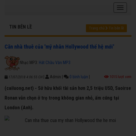
TIN BÊN LỀ
Trang chủ
Tin bên lề
Căn nhà thuê của 'mỹ nhân Hollywood thế hệ mới'
Nhạc MP3:
Hát Chầu Văn MP3
|
Admin
|
0 bình luận
|
1015 lượt xem
17/07/2018 4:06:55 CH
(cailuong.net) - Sở hữu khối tài sản hơn 2,5 triệu USD, Saoirse
Ronan vẫn chọn ở trọ trong không gian nhỏ, ấm cúng tại
London (Anh).