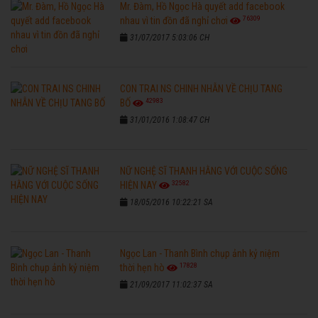
Mr. Đàm, Hồ Ngọc Hà quyết add facebook
76309
nhau vì tin đồn đã nghỉ chơi
31/07/2017 5:03:06 CH
CON TRAI NS CHINH NHẪN VỀ CHỊU TANG
42983
BỐ
31/01/2016 1:08:47 CH
NỮ NGHỆ SĨ THANH HẰNG VỚI CUỘC SỐNG
32582
HIỆN NAY
18/05/2016 10:22:21 SA
Ngọc Lan - Thanh Bình chụp ảnh kỷ niệm
17828
thời hẹn hò
21/09/2017 11:02:37 SA