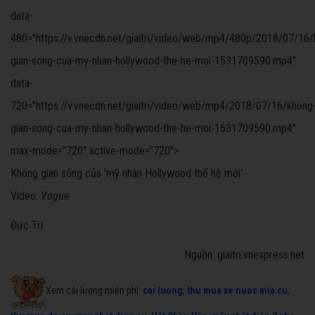
data-
480="https://v.vnecdn.net/giaitri/video/web/mp4/480p/2018/07/16/
gian-song-cua-my-nhan-hollywood-the-he-moi-1531709590.mp4"
data-
720="https://v.vnecdn.net/giaitri/video/web/mp4/2018/07/16/khong
gian-song-cua-my-nhan-hollywood-the-he-moi-1531709590.mp4"
max-mode="720" active-mode="720">
Không gian sống của 'mỹ nhân Hollywood thế hệ mới'
Video:
Vogue
Đức Trí
Nguồn: giaitri.vnexpress.net
Xem cải lương miễn phí:
cai luong
,
thu mua xe nuoc mia cu
,