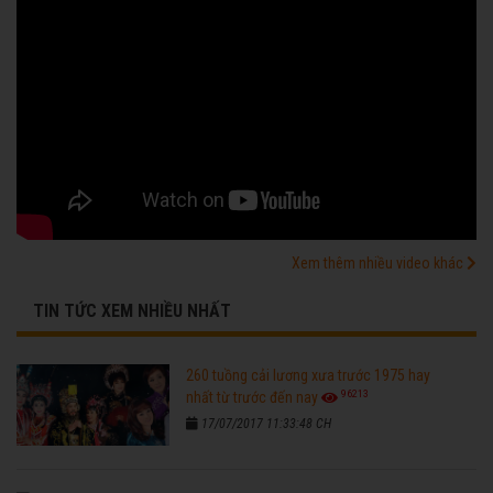
Xem thêm nhiều video khác
TIN TỨC XEM NHIỀU NHẤT
260 tuồng cải lương xưa trước 1975 hay
96213
nhất từ trước đến nay
17/07/2017 11:33:48 CH