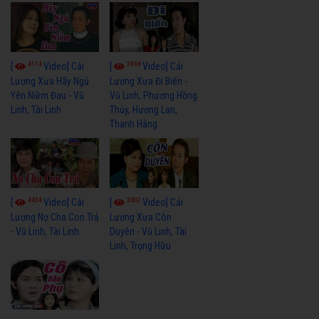
4114
3966
[
Video] Cải
[
Video] Cải
Lương Xưa Hãy Ngủ
Lương Xưa Đi Biển -
Yên Niềm Đau - Vũ
Vũ Linh, Phương Hồng
Linh, Tài Linh
Thủy, Hương Lan,
Thanh Hằng
4434
3602
[
Video] Cải
[
Video] Cải
Lương Nợ Cha Con Trả
Lương Xưa Còn
- Vũ Linh, Tài Linh
Duyên - Vũ Linh, Tài
Linh, Trọng Hữu