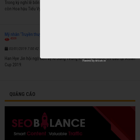
Trong kỳ nghỉ lễ bốn ngày, Lan Phương, Tuấn Hưng gặp vấn đề sức khỏe
còn Hoa hậu Tiểu Vy, Đặng Thu Thảo dành thời gian bên gia đình.
Mỹ nhân 'Truyền thuyết Joo Mong' đón năm mới bên chồng kém tám tuổi
4509
Xem chi tiết
03/01/2019 7:00:42 SA
Han Hye Jin hội ngộ tiền vệ Ki Sung Yeung khi anh về nước thi đấu tại Asian
Powered by
netcore.vn
Cup 2019.
QUẢNG CÁO