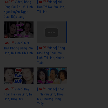
9060
7354
[
Video] Bông
[
Video] Khi
Hồng Cài Áo - Vũ Linh,
Hoa Trà Nở - Vũ Linh,
Ngọc Huyền, Ngọc
Tài Linh
Giàu, Diệp Lang
4111
[
Video] Một
3659
[
Video] Sóng
Thời Phóng Đãng - Vũ
Linh, Tài Linh, Chí Linh
Gió Làng Chài - Vũ
Linh, Tài Linh, Khánh
Tuấn
3770
3441
[
Video] Dãy
[
Video] Nhạc
Ngân Hà - Vũ Linh, Tài
Tình - Vũ Linh, Thoại
Linh, Thoại Mỹ
Mỹ, Phương Hồng
Thủy