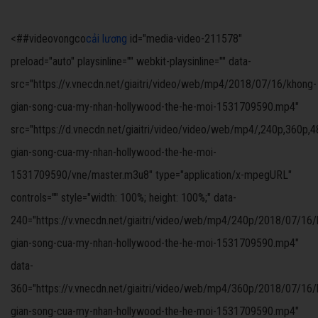
<##videovongco
cải lương
id="media-video-211578"
preload="auto" playsinline="" webkit-playsinline="" data-
src="https://v.vnecdn.net/giaitri/video/web/mp4/2018/07/16/khong-
gian-song-cua-my-nhan-hollywood-the-he-moi-1531709590.mp4"
src="https://d.vnecdn.net/giaitri/video/video/web/mp4/,240p,360p,
gian-song-cua-my-nhan-hollywood-the-he-moi-
1531709590/vne/master.m3u8" type="application/x-mpegURL"
controls="" style="width: 100%; height: 100%;" data-
240="https://v.vnecdn.net/giaitri/video/web/mp4/240p/2018/07/16/
gian-song-cua-my-nhan-hollywood-the-he-moi-1531709590.mp4"
data-
360="https://v.vnecdn.net/giaitri/video/web/mp4/360p/2018/07/16/
gian-song-cua-my-nhan-hollywood-the-he-moi-1531709590.mp4"