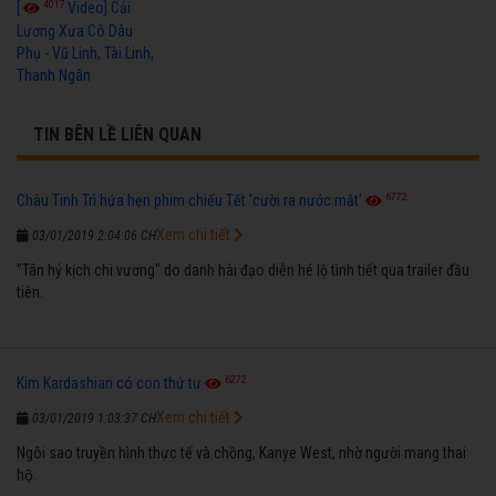
4017
[
Video] Cải
Lương Xưa Cô Dâu
Phụ - Vũ Linh, Tài Linh,
Thanh Ngân
TIN BÊN LỀ LIÊN QUAN
6772
Châu Tinh Trì hứa hẹn phim chiếu Tết 'cười ra nước mắt'
Xem chi tiết
03/01/2019 2:04:06 CH
"Tân hỷ kịch chi vương" do danh hài đạo diễn hé lộ tình tiết qua trailer đầu
tiên.
6272
Kim Kardashian có con thứ tư
Xem chi tiết
03/01/2019 1:03:37 CH
Ngôi sao truyền hình thực tế và chồng, Kanye West, nhờ người mang thai
hộ.