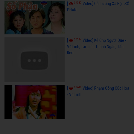
34587
[
Video] Cải Lương Xã Hội: SỐ
PHẬN
24594
[
Video] Kẻ Chợ Người Quê -
Vũ Linh, Tài Linh, Thanh Ngân, Tấn
Beo
23612
[
Video] Phạm Công Cúc Hoa
- Vũ Linh