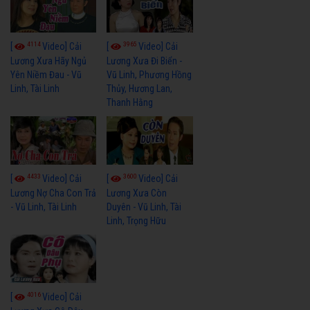
4114
3965
[
Video] Cải
[
Video] Cải
Lương Xưa Hãy Ngủ
Lương Xưa Đi Biển -
Yên Niềm Đau - Vũ
Vũ Linh, Phương Hồng
Linh, Tài Linh
Thủy, Hương Lan,
Thanh Hằng
4433
3600
[
Video] Cải
[
Video] Cải
Lương Nợ Cha Con Trả
Lương Xưa Còn
- Vũ Linh, Tài Linh
Duyên - Vũ Linh, Tài
Linh, Trọng Hữu
4016
[
Video] Cải