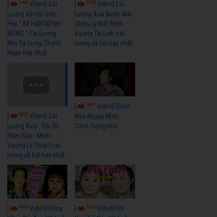
5462
5738
[
Video] Cải
[
Video] Cải
Lương Xã Hội Siêu
Lương Xưa Nước Mắt
Hay " BỂ HẬN MÊNH
Chiều Ly Biệt Minh
MÔNG " Cải Lương
Vương Tài Linh cải
Kim Tử Long, Thanh
lương xã hội hay nhất
Ngân Hay Nhất
6041
[
Video] Quán
6325
[
Video] Cải
Nửa Khuya-Minh
Cảnh-Trọng Hữu
Lương Xưa : Rồi 30
Năm Sau - Minh
Vương Lệ Thủy | cải
lương xã hội hay nhất
9059
7352
[
Video] Bông
[
Video] Khi