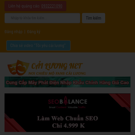
Liên hệ quảng cáo:
0932221090
Đăng nhập
|
Đăng ký
Chia sẻ video "Tôi yêu cải lương".