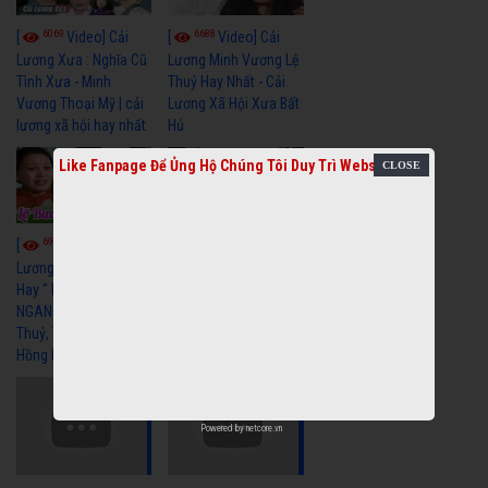
6069
6688
[
Video] Cải
[
Video] Cải
Lương Xưa : Nghĩa Cũ
Lương Minh Vương Lệ
Tình Xưa - Minh
Thuỷ Hay Nhất - Cải
Vương Thoại Mỹ | cải
Lương Xã Hội Xưa Bất
lương xã hội hay nhất
Hủ
Like Fanpage Để Ủng Hộ Chúng Tôi Duy Trì Website
6976
6392
[
Video] Cải
[
Video] Cải
Lương Xã Hội Siêu
Lương Xưa Một Thuở
Hay " LỠ BƯỚC SANG
Yêu Người Vũ Linh
NGANG " Cải Lương Lệ
Ngọc Huyền cải lương
Thuỷ, Thanh Tuấn,
xã hội hay nhất
Hồng Nga
Powered by
netcore.vn