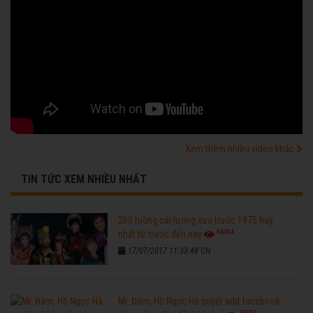
Xem thêm nhiều video khác
TIN TỨC XEM NHIỀU NHẤT
260 tuồng cải lương xưa trước 1975 hay
96204
nhất từ trước đến nay
17/07/2017 11:33:48 CH
Mr. Đàm, Hồ Ngọc Hà quyết add facebook
76307