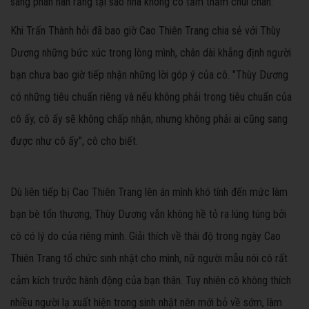
sang phàn nàn rằng tại sao nhà không có tấm thảm chùi chân.
Khi Trấn Thành hỏi đã bao giờ Cao Thiên Trang chia sẻ với Thùy
Dương những bức xúc trong lòng mình, chân dài khẳng định người
bạn chưa bao giờ tiếp nhận những lời góp ý của cô. "Thùy Dương
có những tiêu chuẩn riêng và nếu không phải trong tiêu chuẩn của
cô ấy, cô ấy sẽ không chấp nhận, nhưng không phải ai cũng sang
được như cô ấy", cô cho biết.
Dù liên tiếp bị Cao Thiên Trang lên án mình khó tính đến mức làm
bạn bè tổn thương, Thùy Dương vẫn không hề tỏ ra lúng túng bởi
cô có lý do của riêng mình. Giải thích về thái độ trong ngày Cao
Thiên Trang tổ chức sinh nhật cho mình, nữ người mẫu nói cô rất
cảm kích trước hành động của bạn thân. Tuy nhiên cô không thích
nhiều người lạ xuất hiện trong sinh nhật nên mới bỏ về sớm, làm