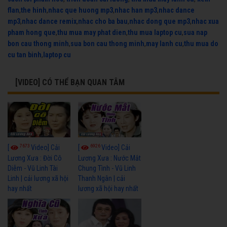
flan
,
the hinh
,
nhac que huong mp3
,
nhac han mp3
,
nhac dance
mp3
,
nhac dance remix
,
nhac cho ba bau
,
nhac dong que mp3
,
nhac xua
pham hong que
,
thu mua may phat dien
,
thu mua laptop cu
,
sua nap
bon cau thong minh
,
sua bon cau thong minh
,
may lanh cu
,
thu mua do
cu tan binh
,
laptop cu
[VIDEO] CÓ THỂ BẠN QUAN TÂM
7673
6926
[
Video] Cải
[
Video] Cải
Lương Xưa : Đời Cô
Lương Xưa : Nước Mắt
Diễm - Vũ Linh Tài
Chung Tình - Vũ Linh
Linh | cải lương xã hội
Thanh Ngân | cải
hay nhất
lương xã hội hay nhất