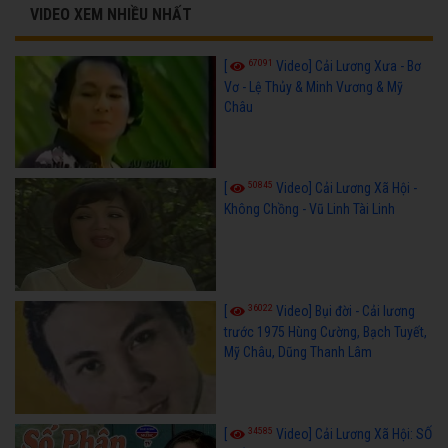
VIDEO XEM NHIỀU NHẤT
67091
[
Video] Cải Lương Xưa - Bơ
Vơ - Lệ Thủy & Minh Vương & Mỹ
Châu
50845
[
Video] Cải Lương Xã Hội -
Không Chồng - Vũ Linh Tài Linh
36022
[
Video] Bụi đời - Cải lương
trước 1975 Hùng Cường, Bạch Tuyết,
Mỹ Châu, Dũng Thanh Lâm
34585
[
Video] Cải Lương Xã Hội: SỐ