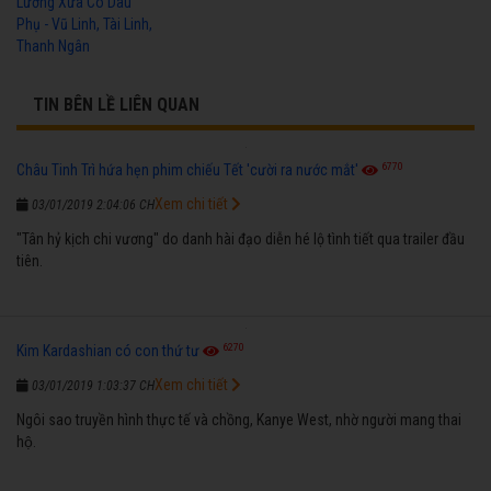
Lương Xưa Cô Dâu
Phụ - Vũ Linh, Tài Linh,
Thanh Ngân
TIN BÊN LỀ LIÊN QUAN
6770
Châu Tinh Trì hứa hẹn phim chiếu Tết 'cười ra nước mắt'
Xem chi tiết
03/01/2019 2:04:06 CH
"Tân hỷ kịch chi vương" do danh hài đạo diễn hé lộ tình tiết qua trailer đầu
tiên.
6270
Kim Kardashian có con thứ tư
Xem chi tiết
03/01/2019 1:03:37 CH
Ngôi sao truyền hình thực tế và chồng, Kanye West, nhờ người mang thai
hộ.