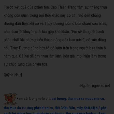
Trước kết quả của phiên tòa, Cao Thiên Trang tâm sự, thắng thua
không còn quan trọng bởi thời khắc này cô chỉ nhớ đến chặng
đường đầu tiên, khi cô và Thùy Dương luôn ở bên chăm sóc nhau,
cho nhau lời khuyên mỗi lúc gặp khó khăn. "Em sẽ là người hạnh
phúc nhất khi chứng kiến thành công của bạn mình", cô xúc động
nói. Thùy Dương cũng bày tỏ cô luôn trân trọng người bạn thân 6
năm qua. Cả hai đã ôm nhau làm lành, hóa giải mọi hiểu lầm trong
sự chúc tụng của phiên tòa.
Quỳnh Như|
Nguồn: ngoisao.net
Xem cải lương miễn phí:
cai luong
,
thu mua xe nuoc mia cu
,
thu mua do cu
,
may phat dien cu
,
Hát Chầu Văn
,
máy phát điện 3 pha
,
sach toi pham hoc
,
trich doan cai luong
,
thu mua may lanh cu
,
kem