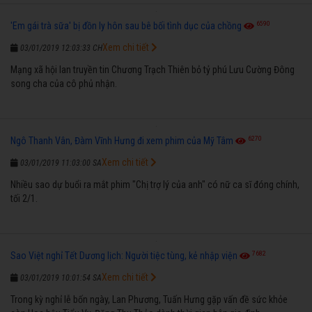
6590
'Em gái trà sữa' bị đồn ly hôn sau bê bối tình dục của chồng
Xem chi tiết
03/01/2019 12:03:33 CH
Mạng xã hội lan truyền tin Chương Trạch Thiên bỏ tỷ phú Lưu Cường Đông
song cha của cô phủ nhận.
6270
Ngô Thanh Vân, Đàm Vĩnh Hưng đi xem phim của Mỹ Tâm
Xem chi tiết
03/01/2019 11:03:00 SA
Nhiều sao dự buổi ra mắt phim "Chị trợ lý của anh" có nữ ca sĩ đóng chính,
tối 2/1.
7682
Sao Việt nghỉ Tết Dương lịch: Người tiệc tùng, kẻ nhập viện
Xem chi tiết
03/01/2019 10:01:54 SA
Trong kỳ nghỉ lễ bốn ngày, Lan Phương, Tuấn Hưng gặp vấn đề sức khỏe