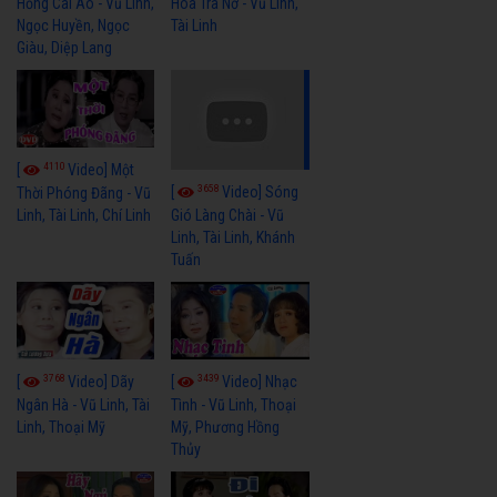
Hồng Cài Áo - Vũ Linh,
Hoa Trà Nở - Vũ Linh,
Ngọc Huyền, Ngọc
Tài Linh
Giàu, Diệp Lang
4110
[
Video] Một
3658
[
Video] Sóng
Thời Phóng Đãng - Vũ
Linh, Tài Linh, Chí Linh
Gió Làng Chài - Vũ
Linh, Tài Linh, Khánh
Tuấn
3768
3439
[
Video] Dãy
[
Video] Nhạc
Ngân Hà - Vũ Linh, Tài
Tình - Vũ Linh, Thoại
Linh, Thoại Mỹ
Mỹ, Phương Hồng
Thủy