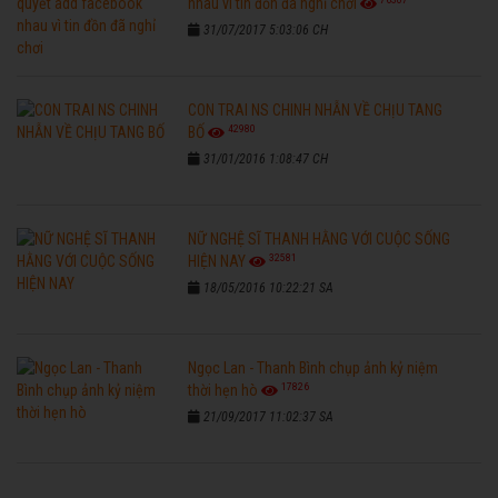
nhau vì tin đồn đã nghỉ chơi
31/07/2017 5:03:06 CH
CON TRAI NS CHINH NHẪN VỀ CHỊU TANG
42980
BỐ
31/01/2016 1:08:47 CH
NỮ NGHỆ SĨ THANH HẰNG VỚI CUỘC SỐNG
32581
HIỆN NAY
18/05/2016 10:22:21 SA
Ngọc Lan - Thanh Bình chụp ảnh kỷ niệm
17826
thời hẹn hò
21/09/2017 11:02:37 SA