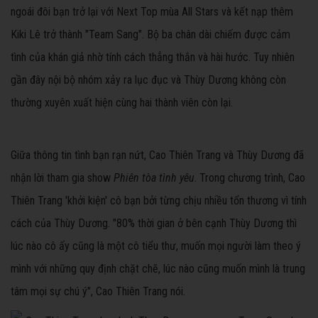
ngoái đôi bạn trở lại với Next Top mùa All Stars và kết nạp thêm
Kiki Lê trở thành "Team Sang". Bộ ba chân dài chiếm được cảm
tình của khán giả nhờ tính cách thẳng thắn và hài hước. Tuy nhiên
gần đây nội bộ nhóm xảy ra lục đục và Thùy Dương không còn
thường xuyên xuất hiện cùng hai thành viên còn lại.
Giữa thông tin tình bạn rạn nứt, Cao Thiên Trang và Thùy Dương đã
nhận lời tham gia show
Phiên tòa tình yêu
. Trong chương trình, Cao
Thiên Trang 'khởi kiện' cô bạn bởi từng chịu nhiều tổn thương vì tính
cách của Thùy Dương. "80% thời gian ở bên cạnh Thùy Dương thì
lúc nào cô ấy cũng là một cô tiểu thư, muốn mọi người làm theo ý
mình với những quy định chặt chẽ, lúc nào cũng muốn mình là trung
tâm mọi sự chú ý", Cao Thiên Trang nói.