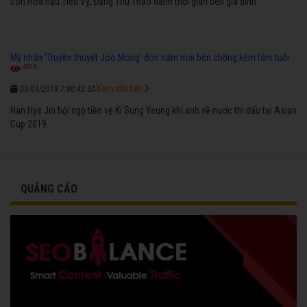
còn Hoa hậu Tiểu Vy, Đặng Thu Thảo dành thời gian bên gia đình.
Mỹ nhân 'Truyền thuyết Joo Mong' đón năm mới bên chồng kém tám tuổi
4506
Xem chi tiết
03/01/2019 7:00:42 SA
Han Hye Jin hội ngộ tiền vệ Ki Sung Yeung khi anh về nước thi đấu tại Asian
Cup 2019.
QUẢNG CÁO