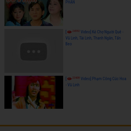
PHẬN
24592
[
Video] Kẻ Chợ Người Quê -
Vũ Linh, Tài Linh, Thanh Ngân, Tấn
Beo
23608
[
Video] Phạm Công Cúc Hoa
- Vũ Linh