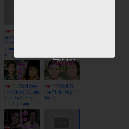
6038
[
Video] Quán
6322
[
Video] Cải
Nửa Khuya-Minh
Cảnh-Trọng Hữu
Lương Xưa : Rồi 30
Năm Sau - Minh
Vương Lệ Thủy | cải
lương xã hội hay nhất
Powered by
netcore.vn
9056
7349
[
Video] Bông
[
Video] Khi
Hồng Cài Áo - Vũ Linh,
Hoa Trà Nở - Vũ Linh,
Ngọc Huyền, Ngọc
Tài Linh
Giàu, Diệp Lang