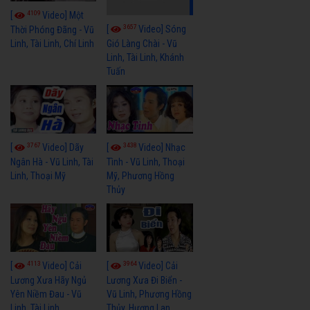
4109
[
Video] Một
3657
[
Video] Sóng
Thời Phóng Đãng - Vũ
Linh, Tài Linh, Chí Linh
Gió Làng Chài - Vũ
Linh, Tài Linh, Khánh
Tuấn
3767
3438
[
Video] Dãy
[
Video] Nhạc
Ngân Hà - Vũ Linh, Tài
Tình - Vũ Linh, Thoại
Linh, Thoại Mỹ
Mỹ, Phương Hồng
Thủy
4113
3964
[
Video] Cải
[
Video] Cải
Lương Xưa Hãy Ngủ
Lương Xưa Đi Biển -
Yên Niềm Đau - Vũ
Vũ Linh, Phương Hồng
Linh, Tài Linh
Thủy, Hương Lan,