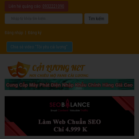
Liên hệ quảng cáo:
0932221090
Đăng nhập
|
Đăng ký
Chia sẻ video "Tôi yêu cải lương".