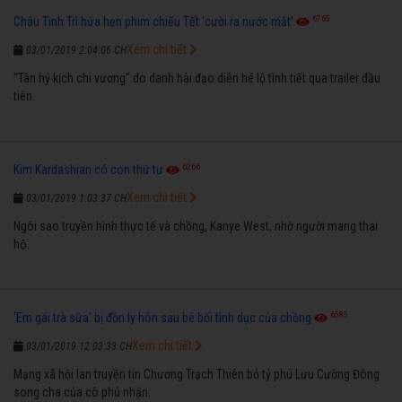
6765
Châu Tinh Trì hứa hẹn phim chiếu Tết 'cười ra nước mắt'
Xem chi tiết
03/01/2019 2:04:06 CH
"Tân hỷ kịch chi vương" do danh hài đạo diễn hé lộ tình tiết qua trailer đầu
tiên.
6266
Kim Kardashian có con thứ tư
Xem chi tiết
03/01/2019 1:03:37 CH
Ngôi sao truyền hình thực tế và chồng, Kanye West, nhờ người mang thai
hộ.
6585
'Em gái trà sữa' bị đồn ly hôn sau bê bối tình dục của chồng
Xem chi tiết
03/01/2019 12:03:33 CH
Mạng xã hội lan truyền tin Chương Trạch Thiên bỏ tỷ phú Lưu Cường Đông
song cha của cô phủ nhận.