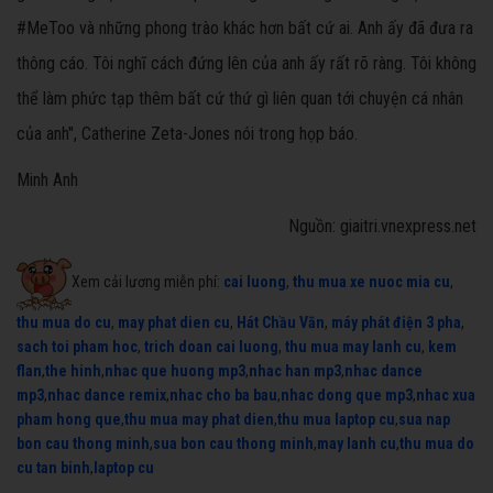
#MeToo và những phong trào khác hơn bất cứ ai. Anh ấy đã đưa ra
thông cáo. Tôi nghĩ cách đứng lên của anh ấy rất rõ ràng. Tôi không
thể làm phức tạp thêm bất cứ thứ gì liên quan tới chuyện cá nhân
của anh", Catherine Zeta-Jones nói trong họp báo.
Minh Anh
Nguồn: giaitri.vnexpress.net
Xem cải lương miễn phí:
cai luong
,
thu mua xe nuoc mia cu
,
thu mua do cu
,
may phat dien cu
,
Hát Chầu Văn
,
máy phát điện 3 pha
,
sach toi pham hoc
,
trich doan cai luong
,
thu mua may lanh cu
,
kem
flan
,
the hinh
,
nhac que huong mp3
,
nhac han mp3
,
nhac dance
mp3
,
nhac dance remix
,
nhac cho ba bau
,
nhac dong que mp3
,
nhac xua
pham hong que
,
thu mua may phat dien
,
thu mua laptop cu
,
sua nap
bon cau thong minh
,
sua bon cau thong minh
,
may lanh cu
,
thu mua do
cu tan binh
,
laptop cu