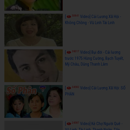
50841
[
Video] Cải Lương Xã Hội -
Không Chồng - Vũ Linh Tài Linh
36017
[
Video] Bụi đời - Cải lương
trước 1975 Hùng Cường, Bạch Tuyết,
Mỹ Châu, Dũng Thanh Lâm
34582
[
Video] Cải Lương Xã Hội: SỐ
PHẬN
24587
[
Video] Kẻ Chợ Người Quê -
Vũ Linh, Tài Linh, Thanh Ngân, Tấn