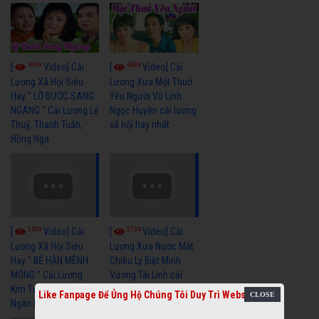
6969
6389
[
Video] Cải
[
Video] Cải
Lương Xã Hội Siêu
Lương Xưa Một Thuở
Hay " LỠ BƯỚC SANG
Yêu Người Vũ Linh
NGANG " Cải Lương Lệ
Ngọc Huyền cải lương
Thuỷ, Thanh Tuấn,
xã hội hay nhất
Hồng Nga
5459
5734
[
Video] Cải
[
Video] Cải
Lương Xã Hội Siêu
Lương Xưa Nước Mắt
Hay " BỂ HẬN MÊNH
Chiều Ly Biệt Minh
MÔNG " Cải Lương
Vương Tài Linh cải
Kim Tử Long, Thanh
lương xã hội hay nhất
Like Fanpage Để Ủng Hộ Chúng Tôi Duy Trì Website
Ngân Hay Nhất