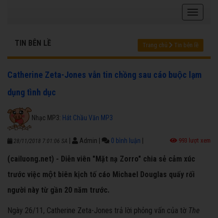
TIN BÊN LỀ
Trang chủ
Tin bên lề
Catherine Zeta-Jones vẫn tin chồng sau cáo buộc lạm
dụng tình dục
Nhạc MP3:
Hát Chầu Văn MP3
|
Admin
|
0 bình luận
|
993 lượt xem
28/11/2018 7:01:06 SA
(cailuong.net) - Diễn viên "Mặt nạ Zorro" chia sẻ cảm xúc
trước việc một biên kịch tố cáo Michael Douglas quấy rối
người này từ gần 20 năm trước.
Ngày 26/11, Catherine Zeta-Jones trả lời phỏng vấn của tờ
The