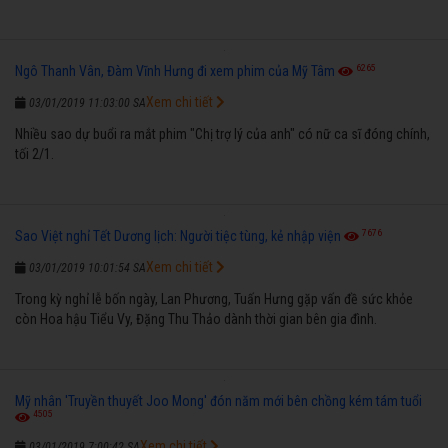
6265
Ngô Thanh Vân, Đàm Vĩnh Hưng đi xem phim của Mỹ Tâm
Xem chi tiết
03/01/2019 11:03:00 SA
Nhiều sao dự buổi ra mắt phim "Chị trợ lý của anh" có nữ ca sĩ đóng chính,
tối 2/1.
7676
Sao Việt nghỉ Tết Dương lịch: Người tiệc tùng, kẻ nhập viện
Xem chi tiết
03/01/2019 10:01:54 SA
Trong kỳ nghỉ lễ bốn ngày, Lan Phương, Tuấn Hưng gặp vấn đề sức khỏe
còn Hoa hậu Tiểu Vy, Đặng Thu Thảo dành thời gian bên gia đình.
Mỹ nhân 'Truyền thuyết Joo Mong' đón năm mới bên chồng kém tám tuổi
4505
Xem chi tiết
03/01/2019 7:00:42 SA