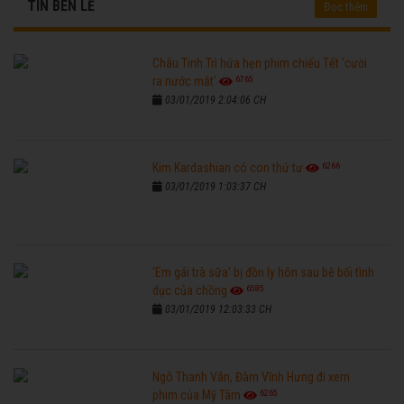
TIN BÊN LỀ
Đọc thêm
Châu Tinh Trì hứa hẹn phim chiếu Tết 'cười
6765
ra nước mắt'
03/01/2019 2:04:06 CH
6266
Kim Kardashian có con thứ tư
03/01/2019 1:03:37 CH
'Em gái trà sữa' bị đồn ly hôn sau bê bối tình
6585
dục của chồng
03/01/2019 12:03:33 CH
Ngô Thanh Vân, Đàm Vĩnh Hưng đi xem
6265
phim của Mỹ Tâm