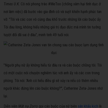
Times U.K.
Cô nói phong trào #MeToo (chống xâm hại tình dục ở
nơi làm việc) đã bước vào gia đình cô và suýt khiến hạnh phúc tan
vỡ. "Tôi và các con vô cùng đau khổ trước những lời cáo buộc ấy.
Tôi đau lòng, không hiểu những giá trị đạo đức mà mình tin tưởng
tuyệt đối đã sai ở đâu", minh tinh 49 tuổi nói.
"Người phụ nữ ấy không hiểu từ đâu ra và cáo buộc chồng tôi. Tôi
có một cuộc nói chuyện nghiêm túc với anh ấy và các con trong
phòng. Tôi nói: 'Anh có hiểu điều gì sẽ xảy ra nếu có thêm nhiều
người khác đứng lên cáo buộc không?'", Catherine Zeta-Jones nhớ
lại.
Diễn viên
Mặt nạ Zorro
gọi cáo buộc của nữ biên
sân khấu kịch
là