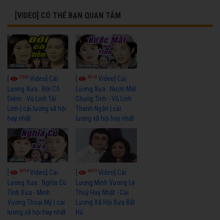
[VIDEO] CÓ THỂ BẠN QUAN TÂM
7665
6918
[
Video] Cải
[
Video] Cải
Lương Xưa : Đời Cô
Lương Xưa : Nước Mắt
Diễm - Vũ Linh Tài
Chung Tình - Vũ Linh
Linh | cải lương xã hội
Thanh Ngân | cải
hay nhất
lương xã hội hay nhất
6056
6679
[
Video] Cải
[
Video] Cải
Lương Xưa : Nghĩa Cũ
Lương Minh Vương Lệ
Tình Xưa - Minh
Thuỷ Hay Nhất - Cải
Vương Thoại Mỹ | cải
Lương Xã Hội Xưa Bất
lương xã hội hay nhất
Hủ