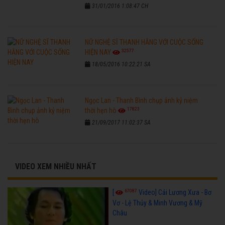
31/01/2016 1:08:47 CH
NỮ NGHỆ SĨ THANH HẰNG VỚI CUỘC SỐNG
32577
HIỆN NAY
18/05/2016 10:22:21 SA
Ngọc Lan - Thanh Bình chụp ảnh kỷ niệm
17823
thời hẹn hò
21/09/2017 11:02:37 SA
VIDEO XEM NHIỀU NHẤT
67087
[
Video] Cải Lương Xưa - Bơ
Vơ - Lệ Thủy & Minh Vương & Mỹ
Châu