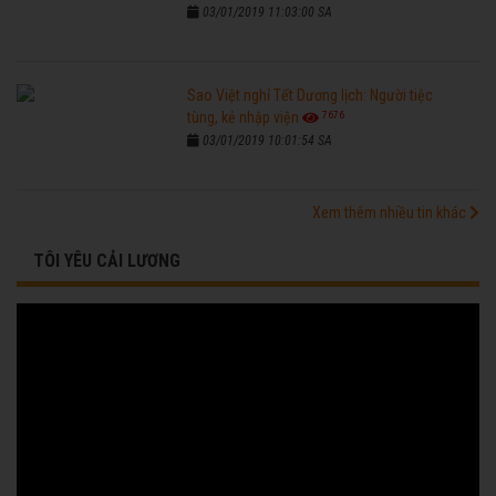
03/01/2019 11:03:00 SA
Sao Việt nghỉ Tết Dương lịch: Người tiệc
7676
tùng, kẻ nhập viện
03/01/2019 10:01:54 SA
Xem thêm nhiều tin khác
TÔI YÊU CẢI LƯƠNG