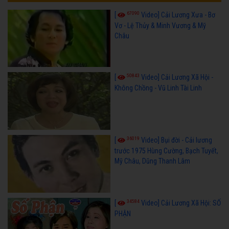
67090
[
Video] Cải Lương Xưa - Bơ
Vơ - Lệ Thủy & Minh Vương & Mỹ
Châu
50843
[
Video] Cải Lương Xã Hội -
Không Chồng - Vũ Linh Tài Linh
36019
[
Video] Bụi đời - Cải lương
trước 1975 Hùng Cường, Bạch Tuyết,
Mỹ Châu, Dũng Thanh Lâm
34584
[
Video] Cải Lương Xã Hội: SỐ
PHẬN