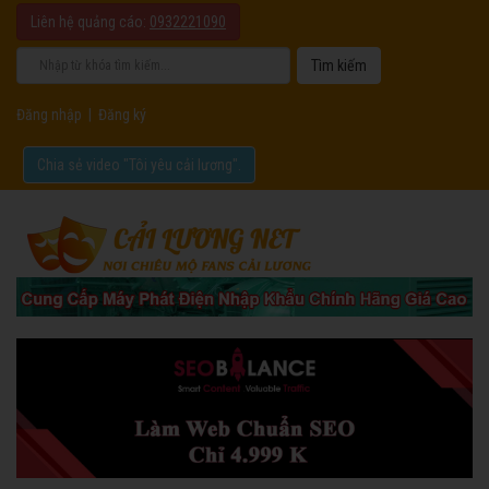
Liên hệ quảng cáo:
0932221090
Đăng nhập
|
Đăng ký
Chia sẻ video "Tôi yêu cải lương".