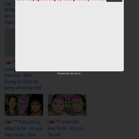
Hay " BỂ HẬN MÊNH
Chiều Ly Biệt Minh
MÔNG " Cải Lương
Vương Tài Linh cải
Kim Tử Long, Thanh
lương xã hội hay nhất
Ngân Hay Nhất
6040
[
Video] Quán
6324
[
Video] Cải
Nửa Khuya-Minh
Cảnh-Trọng Hữu
Lương Xưa : Rồi 30
Powered by
netcore.vn
Năm Sau - Minh
Vương Lệ Thủy | cải
lương xã hội hay nhất
9058
7351
[
Video] Bông
[
Video] Khi
Hồng Cài Áo - Vũ Linh,
Hoa Trà Nở - Vũ Linh,
Ngọc Huyền, Ngọc
Tài Linh