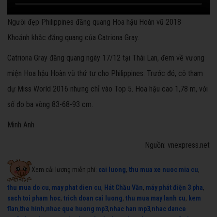
Người đẹp Philippines đăng quang Hoa hậu Hoàn vũ 2018
Khoảnh khắc đăng quang của Catriona Gray.
Catriona Gray đăng quang ngày 17/12 tại Thái Lan, đem về vương
miện Hoa hậu Hoàn vũ thứ tư cho Philippines. Trước đó, cô tham
dự Miss World 2016 nhưng chỉ vào Top 5. Hoa hậu cao 1,78 m, với
số đo ba vòng 83-68-93 cm.
Minh Anh
Nguồn: vnexpress.net
Xem cải lương miễn phí:
cai luong
,
thu mua xe nuoc mia cu
,
thu mua do cu
,
may phat dien cu
,
Hát Chầu Văn
,
máy phát điện 3 pha
,
sach toi pham hoc
,
trich doan cai luong
,
thu mua may lanh cu
,
kem
flan
,
the hinh
,
nhac que huong mp3
,
nhac han mp3
,
nhac dance