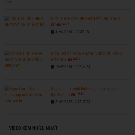
CON TRAI NS CHINH NHẪN VỀ CHỊU TANG
42977
BỐ
31/01/2016 1:08:47 CH
NỮ NGHỆ SĨ THANH HẰNG VỚI CUỘC SỐNG
32579
HIỆN NAY
18/05/2016 10:22:21 SA
Ngọc Lan - Thanh Bình chụp ảnh kỷ niệm
17825
thời hẹn hò
21/09/2017 11:02:37 SA
VIDEO XEM NHIỀU NHẤT