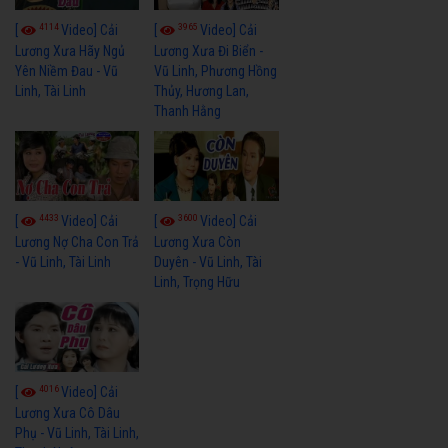
4114
3965
[
Video] Cải
[
Video] Cải
Lương Xưa Hãy Ngủ
Lương Xưa Đi Biển -
Yên Niềm Đau - Vũ
Vũ Linh, Phương Hồng
Linh, Tài Linh
Thủy, Hương Lan,
Thanh Hằng
4433
3600
[
Video] Cải
[
Video] Cải
Lương Nợ Cha Con Trả
Lương Xưa Còn
- Vũ Linh, Tài Linh
Duyên - Vũ Linh, Tài
Linh, Trọng Hữu
4016
[
Video] Cải
Lương Xưa Cô Dâu
Phụ - Vũ Linh, Tài Linh,