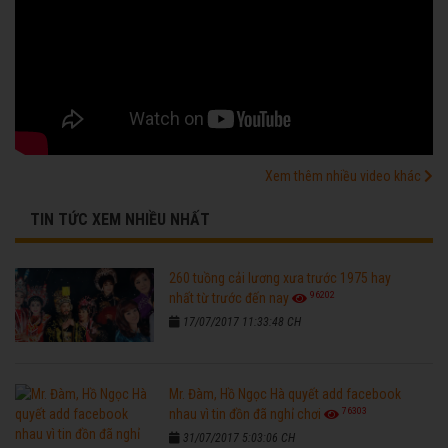
Xem thêm nhiều video khác
TIN TỨC XEM NHIỀU NHẤT
260 tuồng cải lương xưa trước 1975 hay
96202
nhất từ trước đến nay
17/07/2017 11:33:48 CH
Mr. Đàm, Hồ Ngọc Hà quyết add facebook
76303
nhau vì tin đồn đã nghỉ chơi
31/07/2017 5:03:06 CH