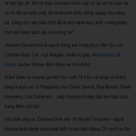
ra kiệt tác đó. Khi tôi trao Catriona chiếc váy, cô ấy nói lời cảm ơn
và tôi đã rơi nước mắt. Đó là khoảnh khắc đăng quang của riêng
tôi. Công việc này bản chất đã là một danh hiệu, một vương miện,
một dải băng quốc gia của riêng tôi".
Jearson Demamivas là người đứng sau trang phục dân tộc của
Catriona Gray. Còn Jojo Bragais chuẩn bị giày cho
hoa hậu cải
lương
. Justine Aliman đảm nhận vai trò stylist.
Brent Sales là chuyên gia làm tóc suốt 18 năm và từng có khách
hàng là ngôi sao ở Philippines như Charo Santos, Bea Alonzo, Sarah
Geronimo, Liza Soberano... Jelly Eugenio hướng dẫn hoa hậu cách
trang điểm nổi bật.
Với phần ứng xử, Catriona Gray nhờ tới Nicole Cordoves - người
chuyên huấn luyện cách phát biểu trước đám đông. Cô vạch ra cho