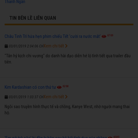
Thanh Ngân
TIN BÊN LỀ LIÊN QUAN
6769
Châu Tinh Trì hứa hẹn phim chiếu Tết 'cười ra nước mắt'
Xem chi tiết
03/01/2019 2:04:06 CH
"Tân hỷ kịch chi vương" do danh hài đạo diễn hé lộ tình tiết qua trailer đầu
tiên.
6268
Kim Kardashian có con thứ tư
Xem chi tiết
03/01/2019 1:03:37 CH
Ngôi sao truyền hình thực tế và chồng, Kanye West, nhờ người mang thai
hộ.
6589
'Em gái trà sữa' bị đồn ly hôn sau bê bối tình dục của chồng