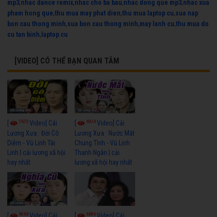
mp3
,
nhac dance remix
,
nhac cho ba bau
,
nhac dong que mp3
,
nhac xua
pham hong que
,
thu mua may phat dien
,
thu mua laptop cu
,
sua nap
bon cau thong minh
,
sua bon cau thong minh
,
may lanh cu
,
thu mua do
cu tan binh
,
laptop cu
[VIDEO] CÓ THỂ BẠN QUAN TÂM
7672
6924
[
Video] Cải
[
Video] Cải
Lương Xưa : Đời Cô
Lương Xưa : Nước Mắt
Diễm - Vũ Linh Tài
Chung Tình - Vũ Linh
Linh | cải lương xã hội
Thanh Ngân | cải
hay nhất
lương xã hội hay nhất
6066
6686
[
Video] Cải
[
Video] Cải