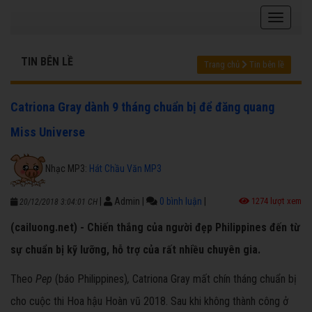
TIN BÊN LỀ
Trang chủ
Tin bên lề
Catriona Gray dành 9 tháng chuẩn bị để đăng quang
Miss Universe
Nhạc MP3:
Hát Chầu Văn MP3
|
Admin
|
0 bình luận
|
1274 lượt xem
20/12/2018 3:04:01 CH
(cailuong.net) - Chiến thắng của người đẹp Philippines đến từ
sự chuẩn bị kỹ lưỡng, hỗ trợ của rất nhiều chuyên gia.
Theo
Pep
(báo Philippines)
,
Catriona Gray mất chín tháng chuẩn bị
cho cuộc thi Hoa hậu Hoàn vũ 2018. Sau khi không thành công ở