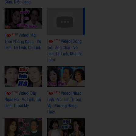
Giàu, Diệp Lang
4110
[
Video] Một
3658
[
Video] Sóng
Thời Phóng Đãng - Vũ
Linh, Tài Linh, Chí Linh
Gió Làng Chài - Vũ
Linh, Tài Linh, Khánh
Tuấn
3768
3439
[
Video] Dãy
[
Video] Nhạc
Ngân Hà - Vũ Linh, Tài
Tình - Vũ Linh, Thoại
Linh, Thoại Mỹ
Mỹ, Phương Hồng
Thủy