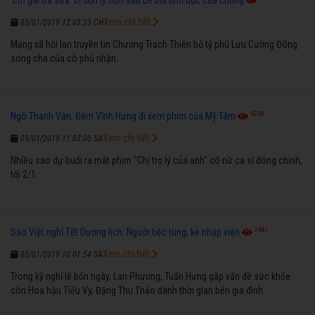
Xem chi tiết
03/01/2019 12:03:33 CH
Mạng xã hội lan truyền tin Chương Trạch Thiên bỏ tỷ phú Lưu Cường Đông
song cha của cô phủ nhận.
6269
Ngô Thanh Vân, Đàm Vĩnh Hưng đi xem phim của Mỹ Tâm
Xem chi tiết
03/01/2019 11:03:00 SA
Nhiều sao dự buổi ra mắt phim "Chị trợ lý của anh" có nữ ca sĩ đóng chính,
tối 2/1.
7681
Sao Việt nghỉ Tết Dương lịch: Người tiệc tùng, kẻ nhập viện
Xem chi tiết
03/01/2019 10:01:54 SA
Trong kỳ nghỉ lễ bốn ngày, Lan Phương, Tuấn Hưng gặp vấn đề sức khỏe
còn Hoa hậu Tiểu Vy, Đặng Thu Thảo dành thời gian bên gia đình.