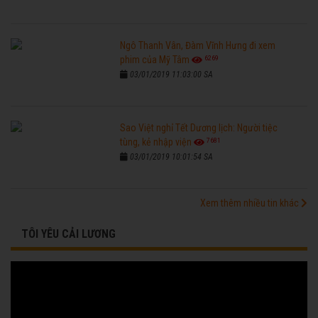
Ngô Thanh Vân, Đàm Vĩnh Hưng đi xem
6269
phim của Mỹ Tâm
03/01/2019 11:03:00 SA
Sao Việt nghỉ Tết Dương lịch: Người tiệc
7681
tùng, kẻ nhập viện
03/01/2019 10:01:54 SA
Xem thêm nhiều tin khác
TÔI YÊU CẢI LƯƠNG