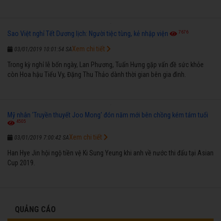
7676
Sao Việt nghỉ Tết Dương lịch: Người tiệc tùng, kẻ nhập viện
Xem chi tiết
03/01/2019 10:01:54 SA
Trong kỳ nghỉ lễ bốn ngày, Lan Phương, Tuấn Hưng gặp vấn đề sức khỏe
còn Hoa hậu Tiểu Vy, Đặng Thu Thảo dành thời gian bên gia đình.
Mỹ nhân 'Truyền thuyết Joo Mong' đón năm mới bên chồng kém tám tuổi
4505
Xem chi tiết
03/01/2019 7:00:42 SA
Han Hye Jin hội ngộ tiền vệ Ki Sung Yeung khi anh về nước thi đấu tại Asian
Cup 2019.
QUẢNG CÁO