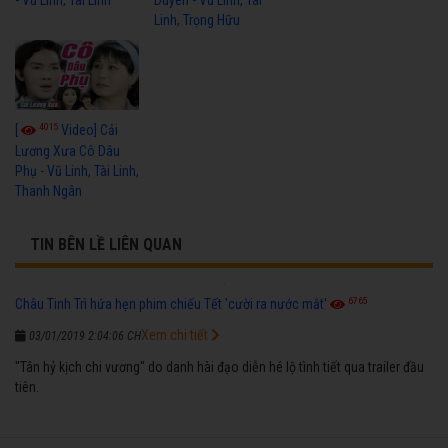
Linh, Trọng Hữu
4015
[
Video] Cải
Lương Xưa Cô Dâu
Phụ - Vũ Linh, Tài Linh,
Thanh Ngân
TIN BÊN LỀ LIÊN QUAN
6765
Châu Tinh Trì hứa hẹn phim chiếu Tết 'cười ra nước mắt'
Xem chi tiết
03/01/2019 2:04:06 CH
"Tân hỷ kịch chi vương" do danh hài đạo diễn hé lộ tình tiết qua trailer đầu
tiên.