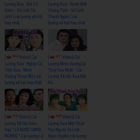
Lương Xưa : Đời Cô
Lương Xưa : Nước Mắt
Diễm - Vũ Linh Tài
Chung Tình - Vũ Linh
Linh | cải lương xã hội
Thanh Ngân | cải
hay nhất
lương xã hội hay nhất
6054
6677
[
Video] Cải
[
Video] Cải
Lương Xưa : Nghĩa Cũ
Lương Minh Vương Lệ
Tình Xưa - Minh
Thuỷ Hay Nhất - Cải
Vương Thoại Mỹ | cải
Lương Xã Hội Xưa Bất
lương xã hội hay nhất
Hủ
6969
6388
[
Video] Cải
[
Video] Cải
Lương Xã Hội Siêu
Lương Xưa Một Thuở
Hay " LỠ BƯỚC SANG
Yêu Người Vũ Linh
NGANG " Cải Lương Lệ
Ngọc Huyền cải lương