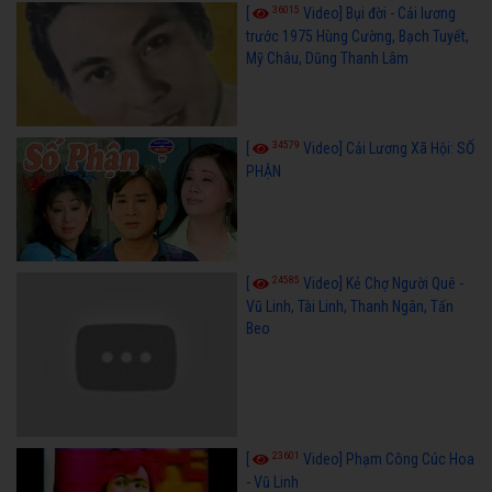
36015
[
Video] Bụi đời - Cải lương
trước 1975 Hùng Cường, Bạch Tuyết,
Mỹ Châu, Dũng Thanh Lâm
34579
[
Video] Cải Lương Xã Hội: SỐ
PHẬN
24585
[
Video] Kẻ Chợ Người Quê -
Vũ Linh, Tài Linh, Thanh Ngân, Tấn
Beo
23601
[
Video] Phạm Công Cúc Hoa
- Vũ Linh