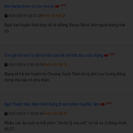
6264
Kim Kardashian có con thứ tư
Xem chi tiết
03/01/2019 1:03:37 CH
Ngôi sao truyền hình thực tế và chồng, Kanye West, nhờ người mang thai
hộ.
6585
'Em gái trà sữa' bị đồn ly hôn sau bê bối tình dục của chồng
Xem chi tiết
03/01/2019 12:03:33 CH
Mạng xã hội lan truyền tin Chương Trạch Thiên bỏ tỷ phú Lưu Cường Đông
song cha của cô phủ nhận.
6264
Ngô Thanh Vân, Đàm Vĩnh Hưng đi xem phim của Mỹ Tâm
Xem chi tiết
03/01/2019 11:03:00 SA
Nhiều sao dự buổi ra mắt phim "Chị trợ lý của anh" có nữ ca sĩ đóng chính,
tối 2/1.