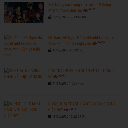
260 tuồng cải lương xưa trước 1975 hay
96195
nhất từ trước đến nay
17/07/2017 11:33:48 CH
Mr. Đàm, Hồ Ngọc Hà quyết add facebook
76300
nhau vì tin đồn đã nghỉ chơi
31/07/2017 5:03:06 CH
CON TRAI NS CHINH NHẪN VỀ CHỊU TANG
42973
BỐ
31/01/2016 1:08:47 CH
NỮ NGHỆ SĨ THANH HẰNG VỚI CUỘC SỐNG
32576
HIỆN NAY
18/05/2016 10:22:21 SA