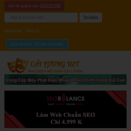
Liên hệ quảng cáo:
0932221090
Đăng nhập
|
Đăng ký
Chia sẻ video "Tôi yêu cải lương".