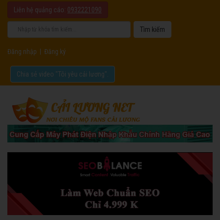
Liên hệ quảng cáo:
0932221090
Đăng nhập
|
Đăng ký
Chia sẻ video "Tôi yêu cải lương".