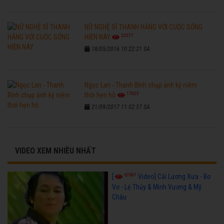
NỮ NGHỆ SĨ THANH HẰNG VỚI CUỘC SỐNG
32577
HIỆN NAY
18/05/2016 10:22:21 SA
Ngọc Lan - Thanh Bình chụp ảnh kỷ niệm
17823
thời hẹn hò
21/09/2017 11:02:37 SA
VIDEO XEM NHIỀU NHẤT
67087
[
Video] Cải Lương Xưa - Bơ
Vơ - Lệ Thủy & Minh Vương & Mỹ
Châu