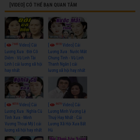
[VIDEO] CÓ THỂ BẠN QUAN TÂM
7665
6918
[
Video] Cải
[
Video] Cải
Lương Xưa : Đời Cô
Lương Xưa : Nước Mắt
Diễm - Vũ Linh Tài
Chung Tình - Vũ Linh
Linh | cải lương xã hội
Thanh Ngân | cải
hay nhất
lương xã hội hay nhất
6056
6679
[
Video] Cải
[
Video] Cải
Lương Xưa : Nghĩa Cũ
Lương Minh Vương Lệ
Tình Xưa - Minh
Thuỷ Hay Nhất - Cải
Vương Thoại Mỹ | cải
Lương Xã Hội Xưa Bất
lương xã hội hay nhất
Hủ