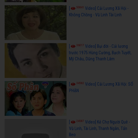
50841
[
Video] Cải Lương Xã Hội -
Không Chồng - Vũ Linh Tài Linh
36017
[
Video] Bụi đời - Cải lương
trước 1975 Hùng Cường, Bạch Tuyết,
Mỹ Châu, Dũng Thanh Lâm
34582
[
Video] Cải Lương Xã Hội: SỐ
PHẬN
24587
[
Video] Kẻ Chợ Người Quê -
Vũ Linh, Tài Linh, Thanh Ngân, Tấn
Beo