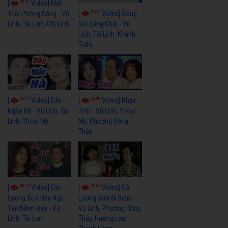
4109
[
Video] Một
3657
[
Video] Sóng
Thời Phóng Đãng - Vũ
Linh, Tài Linh, Chí Linh
Gió Làng Chài - Vũ
Linh, Tài Linh, Khánh
Tuấn
3767
3438
[
Video] Dãy
[
Video] Nhạc
Ngân Hà - Vũ Linh, Tài
Tình - Vũ Linh, Thoại
Linh, Thoại Mỹ
Mỹ, Phương Hồng
Thủy
4113
3964
[
Video] Cải
[
Video] Cải
Lương Xưa Hãy Ngủ
Lương Xưa Đi Biển -
Yên Niềm Đau - Vũ
Vũ Linh, Phương Hồng
Linh, Tài Linh
Thủy, Hương Lan,