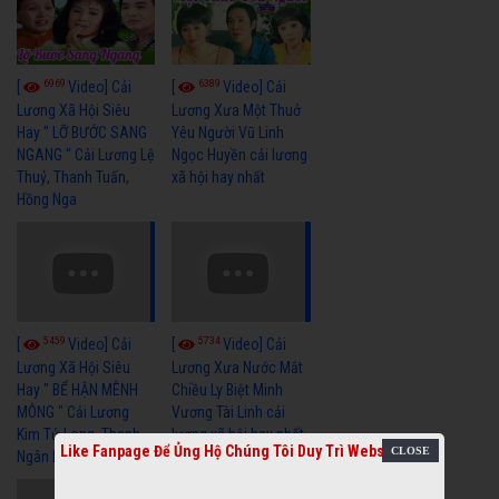
6969
6389
[
Video] Cải
[
Video] Cải
Lương Xã Hội Siêu
Lương Xưa Một Thuở
Hay " LỠ BƯỚC SANG
Yêu Người Vũ Linh
NGANG " Cải Lương Lệ
Ngọc Huyền cải lương
Thuỷ, Thanh Tuấn,
xã hội hay nhất
Hồng Nga
5459
5734
[
Video] Cải
[
Video] Cải
Lương Xã Hội Siêu
Lương Xưa Nước Mắt
Hay " BỂ HẬN MÊNH
Chiều Ly Biệt Minh
MÔNG " Cải Lương
Vương Tài Linh cải
Kim Tử Long, Thanh
lương xã hội hay nhất
Like Fanpage Để Ủng Hộ Chúng Tôi Duy Trì Website
Ngân Hay Nhất