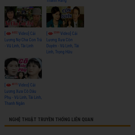
Thanh Hằng
4432
3599
[
Video] Cải
[
Video] Cải
Lương Nợ Cha Con Trả
Lương Xưa Còn
- Vũ Linh, Tài Linh
Duyên - Vũ Linh, Tài
Linh, Trọng Hữu
4015
[
Video] Cải
Lương Xưa Cô Dâu
Phụ - Vũ Linh, Tài Linh,
Thanh Ngân
NGHỆ THUẬT TRUYỀN THỐNG LIÊN QUAN