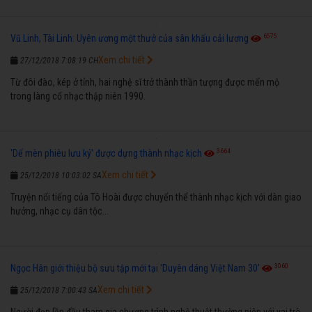
6575
Vũ Linh, Tài Linh: Uyên ương một thưở của sân khấu cải lương
Xem chi tiết
27/12/2018 7:08:19 CH
Từ đôi đào, kép ở tỉnh, hai nghệ sĩ trở thành thần tượng được mến mộ
trong làng cổ nhạc thập niên 1990.
3664
'Dế mèn phiêu lưu ký' được dựng thành nhạc kịch
Xem chi tiết
25/12/2018 10:03:02 SA
Truyện nổi tiếng của Tô Hoài được chuyển thể thành nhạc kịch với dàn giao
hưởng, nhạc cụ dân tộc...
3060
Ngọc Hân giới thiệu bộ sưu tập mới tại 'Duyên dáng Việt Nam 30'
Xem chi tiết
25/12/2018 7:00:43 SA
Người đẹp lần đầu tham gia chương trình nghệ thuật thường niên với vai trò