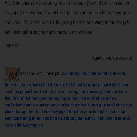
Vân Sơn chia sẻ với chương trình múa tạp kỹ, anh đầu tư nhiều hơn
so với các show hài. "Tôi chỉ mong hòa vốn bởi sân khấu đang gặp
khó khăn. Mục tiêu của tôi là quảng bá văn hóa vùng miền rộng rãi
đến khán giả trong và ngoài nước", anh chia sẻ.
Tam Kỳ
Nguồn: vnexpress.net
Xem cải lương miễn phí:
cai luong
,
thu mua xe nuoc mia cu
,
thu mua do cu
,
may phat dien cu
,
Hát Chầu Văn
,
máy phát điện 3 pha
,
sach toi pham hoc
,
trich doan cai luong
,
thu mua may lanh cu
,
kem
flan
,
the hinh
,
nhac que huong mp3
,
nhac han mp3
,
nhac dance
mp3
,
nhac dance remix
,
nhac cho ba bau
,
nhac dong que mp3
,
nhac xua
pham hong que
,
thu mua may phat dien
,
thu mua laptop cu
,
sua nap
bon cau thong minh
,
sua bon cau thong minh
,
may lanh cu
,
thu mua do
cu tan binh
,
laptop cu