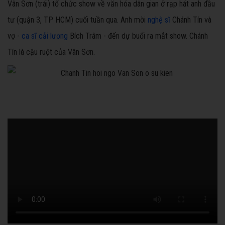
Vân Sơn (trái) tổ chức show về văn hóa dân gian ở rạp hát anh đầu
tư (quận 3, TP HCM) cuối tuần qua. Anh mời
nghệ sĩ
Chánh Tín và
vợ -
ca sĩ cải lương
Bích Trâm - đến dự buổi ra mắt show. Chánh
Tín là cậu ruột của Vân Sơn.