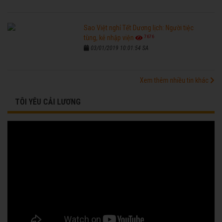
Sao Việt nghỉ Tết Dương lịch: Người tiệc
7676
tùng, kẻ nhập viện
03/01/2019 10:01:54 SA
Xem thêm nhiều tin khác
TÔI YÊU CẢI LƯƠNG