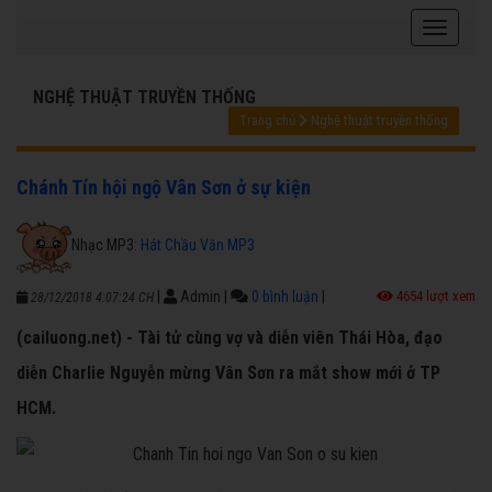
NGHỆ THUẬT TRUYỀN THỐNG
Trang chủ
Nghệ thuật truyền thống
Chánh Tín hội ngộ Vân Sơn ở sự kiện
Nhạc MP3:
Hát Chầu Văn MP3
|
Admin
|
0 bình luận
|
4654 lượt xem
28/12/2018 4:07:24 CH
(cailuong.net) - Tài tử cùng vợ và diễn viên Thái Hòa, đạo
diễn Charlie Nguyễn mừng Vân Sơn ra mắt show mới ở TP
HCM.