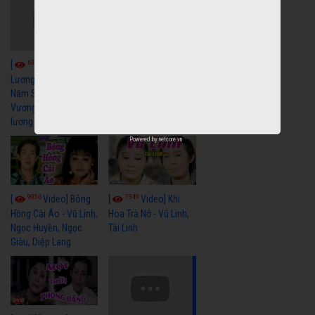
6038
[
Video] Quán
6322
[
Video] Cải
Nửa Khuya-Minh
Cảnh-Trọng Hữu
Lương Xưa : Rồi 30
Năm Sau - Minh
Vương Lệ Thủy | cải
lương xã hội hay nhất
Powered by
netcore.vn
9056
7349
[
Video] Bông
[
Video] Khi
Hồng Cài Áo - Vũ Linh,
Hoa Trà Nở - Vũ Linh,
Ngọc Huyền, Ngọc
Tài Linh
Giàu, Diệp Lang