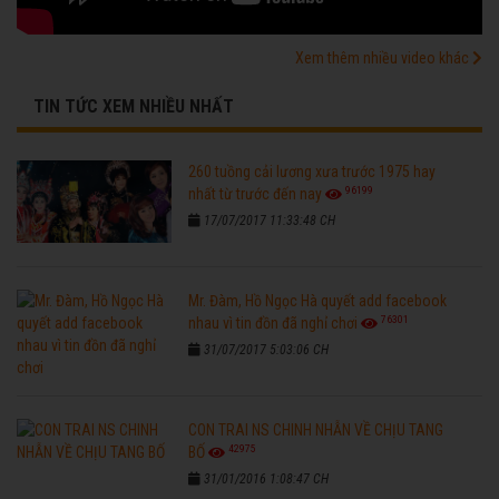
Xem thêm nhiều video khác
TIN TỨC XEM NHIỀU NHẤT
260 tuồng cải lương xưa trước 1975 hay
96199
nhất từ trước đến nay
17/07/2017 11:33:48 CH
Mr. Đàm, Hồ Ngọc Hà quyết add facebook
76301
nhau vì tin đồn đã nghỉ chơi
31/07/2017 5:03:06 CH
CON TRAI NS CHINH NHẪN VỀ CHỊU TANG
42975
BỐ
31/01/2016 1:08:47 CH