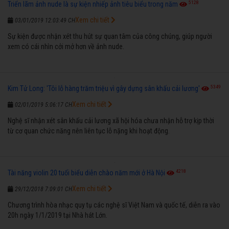
5128
Triển lãm ảnh nude là sự kiện nhiếp ảnh tiêu biểu trong năm
Xem chi tiết
03/01/2019 12:03:49 CH
Sự kiện được nhận xét thu hút sự quan tâm của công chúng, giúp người
xem có cái nhìn cởi mở hơn về ảnh nude.
5349
Kim Tử Long: 'Tôi lỗ hàng trăm triệu vì gây dựng sân khấu cải lương'
Xem chi tiết
02/01/2019 5:06:17 CH
Nghệ sĩ nhận xét sân khấu cải lương xã hội hóa chưa nhận hỗ trợ kịp thời
từ cơ quan chức năng nên liên tục lỗ nặng khi hoạt động.
4218
Tài năng violin 20 tuổi biểu diễn chào năm mới ở Hà Nội
Xem chi tiết
29/12/2018 7:09:01 CH
Chương trình hòa nhạc quy tụ các nghệ sĩ Việt Nam và quốc tế, diễn ra vào
20h ngày 1/1/2019 tại Nhà hát Lớn.