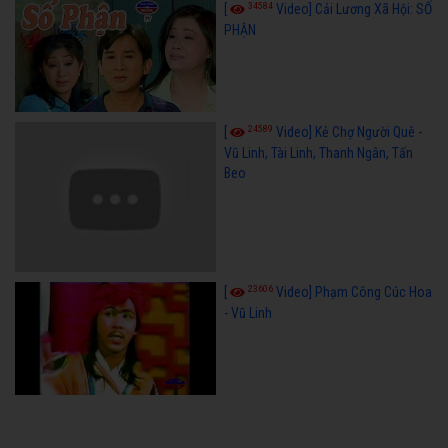
34584
[
Video] Cải Lương Xã Hội: SỐ
PHẬN
24589
[
Video] Kẻ Chợ Người Quê -
Vũ Linh, Tài Linh, Thanh Ngân, Tấn
Beo
23606
[
Video] Phạm Công Cúc Hoa
- Vũ Linh