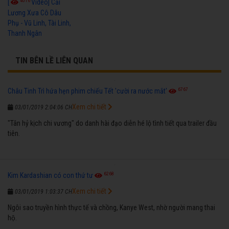
4016
[
Video] Cải
Lương Xưa Cô Dâu
Phụ - Vũ Linh, Tài Linh,
Thanh Ngân
TIN BÊN LỀ LIÊN QUAN
6767
Châu Tinh Trì hứa hẹn phim chiếu Tết 'cười ra nước mắt'
Xem chi tiết
03/01/2019 2:04:06 CH
"Tân hỷ kịch chi vương" do danh hài đạo diễn hé lộ tình tiết qua trailer đầu
tiên.
6268
Kim Kardashian có con thứ tư
Xem chi tiết
03/01/2019 1:03:37 CH
Ngôi sao truyền hình thực tế và chồng, Kanye West, nhờ người mang thai
hộ.