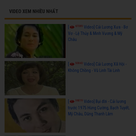
VIDEO XEM NHIỀU NHẤT
67089
[
Video] Cải Lương Xưa - Bơ
Vơ - Lệ Thủy & Minh Vương & Mỹ
Châu
50843
[
Video] Cải Lương Xã Hội -
Không Chồng - Vũ Linh Tài Linh
36019
[
Video] Bụi đời - Cải lương
trước 1975 Hùng Cường, Bạch Tuyết,
Mỹ Châu, Dũng Thanh Lâm