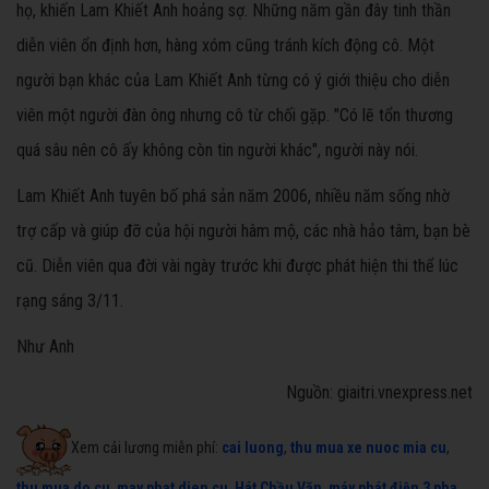
họ, khiến Lam Khiết Anh hoảng sợ. Những năm gần đây tinh thần
diễn viên ổn định hơn, hàng xóm cũng tránh kích động cô. Một
người bạn khác của Lam Khiết Anh từng có ý giới thiệu cho diễn
viên một người đàn ông nhưng cô từ chối gặp. "Có lẽ tổn thương
quá sâu nên cô ấy không còn tin người khác", người này nói.
Lam Khiết Anh tuyên bố phá sản năm 2006, nhiều năm sống nhờ
trợ cấp và giúp đỡ của hội người hâm mộ, các nhà hảo tâm, bạn bè
cũ. Diễn viên qua đời vài ngày trước khi được phát hiện thi thể lúc
rạng sáng 3/11.
Như Anh
Nguồn: giaitri.vnexpress.net
Xem cải lương miễn phí:
cai luong
,
thu mua xe nuoc mia cu
,
thu mua do cu
,
may phat dien cu
,
Hát Chầu Văn
,
máy phát điện 3 pha
,