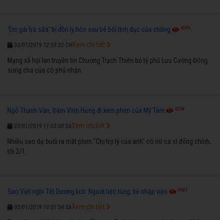
6589
'Em gái trà sữa' bị đồn ly hôn sau bê bối tình dục của chồng
Xem chi tiết
03/01/2019 12:03:33 CH
Mạng xã hội lan truyền tin Chương Trạch Thiên bỏ tỷ phú Lưu Cường Đông
song cha của cô phủ nhận.
6269
Ngô Thanh Vân, Đàm Vĩnh Hưng đi xem phim của Mỹ Tâm
Xem chi tiết
03/01/2019 11:03:00 SA
Nhiều sao dự buổi ra mắt phim "Chị trợ lý của anh" có nữ ca sĩ đóng chính,
tối 2/1.
7681
Sao Việt nghỉ Tết Dương lịch: Người tiệc tùng, kẻ nhập viện
Xem chi tiết
03/01/2019 10:01:54 SA