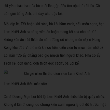
rất yêu cháu trai của bà, mỗi lần gặp đều ôm cậu bé rất lâu. Cô
còn giỏi tiếng Anh, chỉ dạy cho cậu bé.
Mỗi dịp lễ, Tết hoặc khi rảnh, bà Lôi hầm canh, nấu món ngon, hẹn
Lam Khiết Anh ra công viên ăn hoặc mang tới nhà cho cô. Cô
không kén ăn, rất thích ăn nấm đông cô nhưng món này ở Hong
Kong khá đắt. Vì thế mỗi khi có tiền, diễn viên tự mua nấm nhờ bà
Lôi nấu. "Cô ấy chẳng bao giờ mượn tiền người khác. Nhà cô ấy
sạch sẽ, gọn gàng, còn thích đọc sách", bà Lôi kể.
Lam Khiết Anh thời xuân sắc.
Ca sĩ Dương Mạn Lợi tiết lộ Lam Khiết Anh nhiều lần bị quấy nhiễu.
Không ít lần đi cùng, cô chứng kiến cảnh người lạ cởi đồ trước mặt