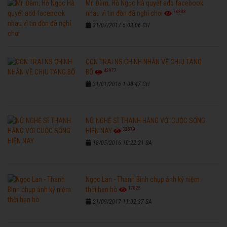
Mr. Đàm, Hồ Ngọc Hà quyết add facebook
76303
nhau vì tin đồn đã nghỉ chơi
31/07/2017 5:03:06 CH
CON TRAI NS CHINH NHẪN VỀ CHỊU TANG
42977
BỐ
31/01/2016 1:08:47 CH
NỮ NGHỆ SĨ THANH HẰNG VỚI CUỘC SỐNG
32579
HIỆN NAY
18/05/2016 10:22:21 SA
Ngọc Lan - Thanh Bình chụp ảnh kỷ niệm
17825
thời hẹn hò
21/09/2017 11:02:37 SA