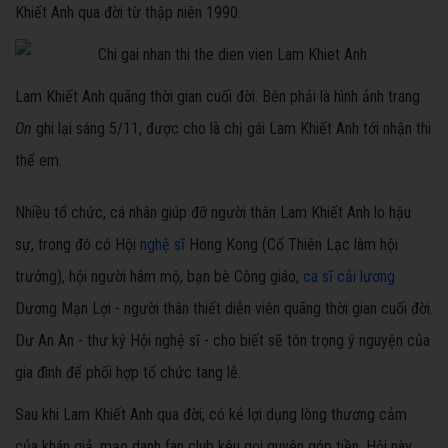
Khiết Anh qua đời từ thập niên 1990.
Lam Khiết Anh quãng thời gian cuối đời. Bên phải là hình ảnh trang
On
ghi lại sáng 5/11, được cho là chị gái Lam Khiết Anh tới nhận thi
thể em.
Nhiều tổ chức, cá nhân giúp đỡ người thân Lam Khiết Anh lo hậu
sự, trong đó có Hội
nghệ sĩ
Hong Kong (Cổ Thiên Lạc làm hội
trưởng), hội người hâm mộ, bạn bè Công giáo,
ca sĩ cải lương
Dương Mạn Lợi - người thân thiết diễn viên quãng thời gian cuối đời.
Dư An An - thư ký Hội nghệ sĩ - cho biết sẽ tôn trọng ý nguyện của
gia đình để phối hợp tổ chức tang lễ.
Sau khi Lam Khiết Anh qua đời, có kẻ lợi dụng lòng thương cảm
của khán giả, mạo danh fan club kêu gọi quyên góp tiền. Hội này