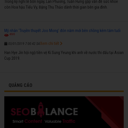
Trong kỳ nghỉ lễ bốn ngày, Lan Phương, Tuấn Hưng gặp vấn đề sức khỏe
còn Hoa hậu Tiểu Vy, Đặng Thu Thảo dành thời gian bên gia đình.
Mỹ nhân 'Truyền thuyết Joo Mong' đón năm mới bên chồng kém tám tuổi
4505
Xem chi tiết
03/01/2019 7:00:42 SA
Han Hye Jin hội ngộ tiền vệ Ki Sung Yeung khi anh về nước thi đấu tại Asian
Cup 2019.
QUẢNG CÁO