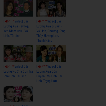
4114
3965
[
Video] Cải
[
Video] Cải
Lương Xưa Hãy Ngủ
Lương Xưa Đi Biển -
Yên Niềm Đau - Vũ
Vũ Linh, Phương Hồng
Linh, Tài Linh
Thủy, Hương Lan,
Thanh Hằng
4433
3600
[
Video] Cải
[
Video] Cải
Lương Nợ Cha Con Trả
Lương Xưa Còn
- Vũ Linh, Tài Linh
Duyên - Vũ Linh, Tài
Linh, Trọng Hữu