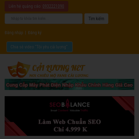
Liên hệ quảng cáo:
0932221090
Đăng nhập
|
Đăng ký
Chia sẻ video "Tôi yêu cải lương".