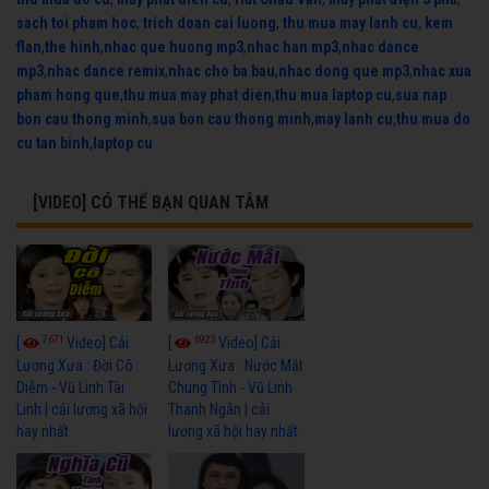
sach toi pham hoc
,
trich doan cai luong
,
thu mua may lanh cu
,
kem
flan
,
the hinh
,
nhac que huong mp3
,
nhac han mp3
,
nhac dance
mp3
,
nhac dance remix
,
nhac cho ba bau
,
nhac dong que mp3
,
nhac xua
pham hong que
,
thu mua may phat dien
,
thu mua laptop cu
,
sua nap
bon cau thong minh
,
sua bon cau thong minh
,
may lanh cu
,
thu mua do
cu tan binh
,
laptop cu
[VIDEO] CÓ THỂ BẠN QUAN TÂM
7671
6923
[
Video] Cải
[
Video] Cải
Lương Xưa : Đời Cô
Lương Xưa : Nước Mắt
Diễm - Vũ Linh Tài
Chung Tình - Vũ Linh
Linh | cải lương xã hội
Thanh Ngân | cải
hay nhất
lương xã hội hay nhất