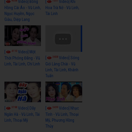
9058
7351
[
Video] Bông
[
Video] Khi
Hồng Cài Áo - Vũ Linh,
Hoa Trà Nở - Vũ Linh,
Ngọc Huyền, Ngọc
Tài Linh
Giàu, Diệp Lang
4110
[
Video] Một
3658
[
Video] Sóng
Thời Phóng Đãng - Vũ
Linh, Tài Linh, Chí Linh
Gió Làng Chài - Vũ
Linh, Tài Linh, Khánh
Tuấn
3768
3439
[
Video] Dãy
[
Video] Nhạc
Ngân Hà - Vũ Linh, Tài
Tình - Vũ Linh, Thoại
Linh, Thoại Mỹ
Mỹ, Phương Hồng
Thủy