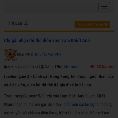
TIN BÊN LỀ
Trang chủ
Tin bên lề
Chị gái nhận thi thể diễn viên Lam Khiết Anh
Nhạc MP3:
Hát Chầu Văn MP3
|
Admin
|
0 bình luận
|
1067 lượt xem
06/11/2018 10:01:08 SA
(cailuong.net) - Cảnh sát Hong Kong tìm được người thân của
cố diễn viên, giao lại thi thể để gia đình lo hậu sự.
Theo trang
On
, ngày 5/11 chị của Lam Khiết Anh là Lam Khiết
Khanh nhận thi thể em gái. Sinh thời,
diễn viên cải lương
thi thoảng
nói chuyện với chị qua điện thoại, hiếm khi gặp nhau. Bố mẹ Lam