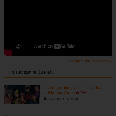
Xem thêm nhiều video khác
TIN TỨC XEM NHIỀU NHẤT
260 tuồng cải lương xưa trước 1975 hay
96202
nhất từ trước đến nay
17/07/2017 11:33:48 CH