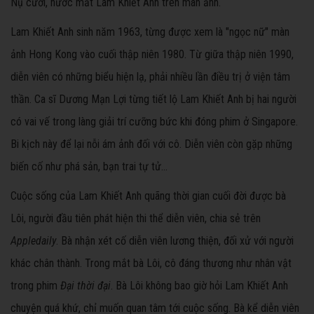
Nụ cười, nước mắt Lam Khiết Anh trên màn ảnh.
Lam Khiết Anh sinh năm 1963, từng được xem là "ngọc nữ" màn
ảnh Hong Kong vào cuối thập niên 1980. Từ giữa thập niên 1990,
diễn viên có những biểu hiện lạ, phải nhiều lần điều trị ở viện tâm
thần. Ca sĩ Dương Mạn Lợi từng tiết lộ Lam Khiết Anh bị hai người
có vai vế trong làng giải trí cưỡng bức khi đóng phim ở Singapore.
Bi kịch này để lại nỗi ám ảnh đối với cô. Diễn viên còn gặp những
biến cố như phá sản, bạn trai tự tử...
Cuộc sống của Lam Khiết Anh quãng thời gian cuối đời được bà
Lôi, người đầu tiên phát hiện thi thể diễn viên, chia sẻ trên
Appledaily
. Bà nhận xét cố diễn viên lương thiện, đối xử với người
khác chân thành. Trong mắt bà Lôi, cô đáng thương như nhân vật
trong phim
Đại thời đại
. Bà Lôi không bao giờ hỏi Lam Khiết Anh
chuyện quá khứ, chỉ muốn quan tâm tới cuộc sống. Bà kể diễn viên