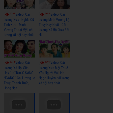
6065
6685
[
Video] Cải
[
Video] Cải
Lương Xưa : Nghĩa Cũ
Lương Minh Vương Lệ
Tình Xưa - Minh
Thuỷ Hay Nhất - Cải
Vương Thoại Mỹ | cải
Lương Xã Hội Xưa Bất
lương xã hội hay nhất
Hủ
6974
6391
[
Video] Cải
[
Video] Cải
Lương Xã Hội Siêu
Lương Xưa Một Thuở
Hay " LỠ BƯỚC SANG
Yêu Người Vũ Linh
NGANG " Cải Lương Lệ
Ngọc Huyền cải lương
Thuỷ, Thanh Tuấn,
xã hội hay nhất
Hồng Nga