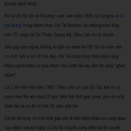
đường nghệ thuật.
Bà xã Chí Tài tên là Phương Loan, sinh năm 1959. Cô từng là
ca sĩ
cải lương
trong nhóm nhạc Chí Tài Brother vào những năm thập
niên 70 cùng với Chí Thiện, Quang Mỹ, Kiều Linh và Lê Huỳnh.
Nếu gặp bên ngoài, không ai nghĩ vợ danh hài Chí Tài chỉ kém anh
có một tuổi vì cô rất trẻ đẹp. Chí Tài cũng từng thừa nhận rằng
nhiều người khen vợ quá, khiến cho danh hài này lắm lúc phải "ghen
ngầm".
Cả 2 kết hôn vào năm 1987. Theo chia sẻ của Chí Tài, anh và vợ
quen nhau khi anh mới 23 tuổi. Nếu tình thời gian quen, yêu và cưới,
danh hài và vợ đã có hơn 30 năm gắn bó.
Cả hai đã từng có một thời gian dài đi biểu diễn khắp nơi cùng nhau.
Tuy nhiên, sau khi nghệ sĩ Chí Tài chuyển sang diễn hài thì vợ anh