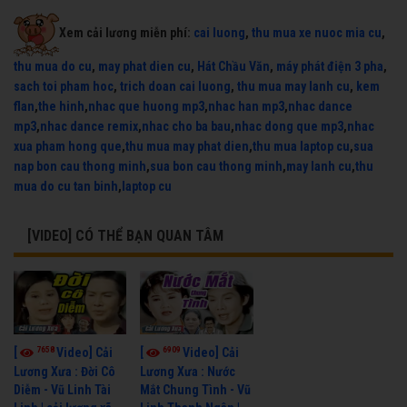
Xem cải lương miễn phí:
cai luong
,
thu mua xe nuoc mia cu
,
thu mua do cu
,
may phat dien cu
,
Hát Chầu Văn
,
máy phát điện 3 pha
,
sach toi pham hoc
,
trich doan cai luong
,
thu mua may lanh cu
,
kem
flan
,
the hinh
,
nhac que huong mp3
,
nhac han mp3
,
nhac dance
mp3
,
nhac dance remix
,
nhac cho ba bau
,
nhac dong que mp3
,
nhac
xua pham hong que
,
thu mua may phat dien
,
thu mua laptop cu
,
sua
nap bon cau thong minh
,
sua bon cau thong minh
,
may lanh cu
,
thu
mua do cu tan binh
,
laptop cu
[VIDEO] CÓ THỂ BẠN QUAN TÂM
7658
6909
[
Video] Cải
[
Video] Cải
Lương Xưa : Đời Cô
Lương Xưa : Nước
Diễm - Vũ Linh Tài
Mắt Chung Tình - Vũ