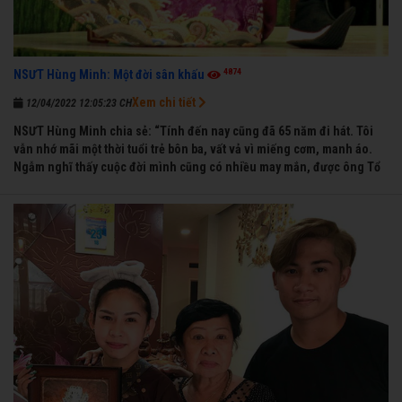
4874
NSƯT Hùng Minh: Một đời sân khấu
Xem chi tiết
12/04/2022 12:05:23 CH
NSƯT Hùng Minh chia sẻ: “Tính đến nay cũng đã 65 năm đi hát. Tôi
vẫn nhớ mãi một thời tuổi trẻ bôn ba, vất vả vì miếng cơm, manh áo.
Ngẫm nghĩ thấy cuộc đời mình cũng có nhiều may mắn, được ông Tổ
nghề thương, nên từ một cậu bé nghèo chẳng biết hát xướng là gì,
trong dòng đời xuôi ngược nhận được những cơ may để từng bước
thành danh với nghiệp ca diễn”.