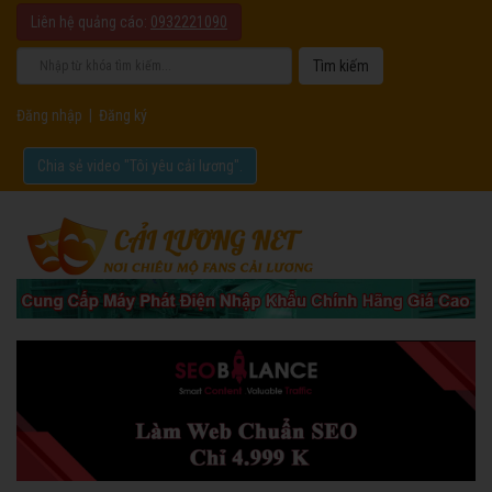
Liên hệ quảng cáo:
0932221090
Đăng nhập
|
Đăng ký
Chia sẻ video "Tôi yêu cải lương".