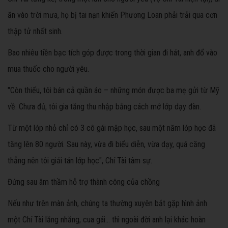
ăn vào trời mưa, họ bị tai nạn khiến Phương Loan phải trải qua cơn
thập tử nhất sinh.
Bao nhiêu tiền bạc tích góp được trong thời gian đi hát, anh đổ vào
mua thuốc cho người yêu.
"Còn thiếu, tôi bán cả quần áo – những món được ba mẹ gửi từ Mỹ
về. Chưa đủ, tôi gia tăng thu nhập bằng cách mở lớp dạy đàn.
Từ một lớp nhỏ chỉ có 3 cô gái mập học, sau một năm lớp học đã
tăng lên 80 người. Sau này, vừa đi biểu diễn, vừa dạy, quá căng
thẳng nên tôi giải tán lớp học", Chí Tài tâm sự.
Đứng sau âm thầm hỗ trợ thành công của chồng
Nếu như trên màn ảnh, chúng ta thường xuyên bắt gặp hình ảnh
một Chí Tài lăng nhăng, cua gái... thì ngoài đời anh lại khác hoàn