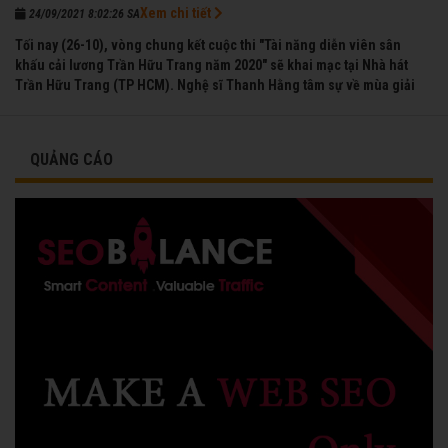
Xem chi tiết
24/09/2021 8:02:26 SA
Tối nay (26-10), vòng chung kết cuộc thi "Tài năng diễn viên sân
khấu cải lương Trần Hữu Trang năm 2020" sẽ khai mạc tại Nhà hát
Trần Hữu Trang (TP HCM). Nghệ sĩ Thanh Hằng tâm sự về mùa giải
đầu tiên mà chị được vinh danh cùng các đồng nghiệp năm 1991.
QUẢNG CÁO