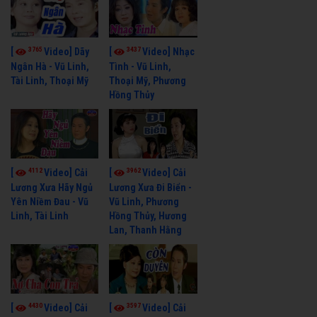
3765
3437
[
Video] Dãy
[
Video] Nhạc
Ngân Hà - Vũ Linh,
Tình - Vũ Linh,
Tài Linh, Thoại Mỹ
Thoại Mỹ, Phương
Hồng Thủy
4112
3962
[
Video] Cải
[
Video] Cải
Lương Xưa Hãy Ngủ
Lương Xưa Đi Biển -
Yên Niềm Đau - Vũ
Vũ Linh, Phương
Linh, Tài Linh
Hồng Thủy, Hương
Lan, Thanh Hằng
4430
3597
[
Video] Cải
[
Video] Cải