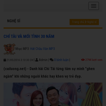
NGHỆ SĨ
Trang chủ
Nghệ sĩ
CHÍ TÀI VÀ MỐI TÌNH 30 NĂM
Nhạc MP3:
Hát Chầu Văn MP3
|
Admin
|
0 bình luận
|
2794 lượt xem
21/05/2016 3:10:30 CH
(cailuong.net) - Danh hài Chí Tài từng tâm sự mình "ghen
ngầm" khi những người khác hay khen vợ trẻ đẹp.