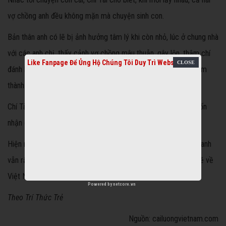
vợ chồng anh đều không mặn mà chuyện sinh con.
Bản thân anh có lẽ bị ảnh hưởng tâm lý khi còn nhỏ, lúc ở chung nhà
với các anh chị, thấy cảnh vợ chồng mâu thuẫn, gây lộn, thậm chí
Like Fanpage Để Ủng Hộ Chúng Tôi Duy Trì Website
đánh lộn khi có thêm đứa con nên không muốn gia đình có thêm
thành viên vì “sợ ảnh hưởng tới sự nghiệp của mình”.
Chí Tài cho hay, anh không ghét con nít nhưng cũng không muốn
nhận con nuôi vì không biết tính tình của chúng sẽ thế nào.
Hiện nay, dù tổ ấm của anh chưa có tiếng cười trẻ nhỏ nhưng anh
vẫn rất hài lòng. Được biết, sau khi về già, anh và vợ dự định sẽ về
Việt Nam sinh sống, gắn bó với mảnh đất quê hương.
Powered by
netcore.vn
Theo Trí Thức Trẻ
Nguồn: cailuongvietnam.com