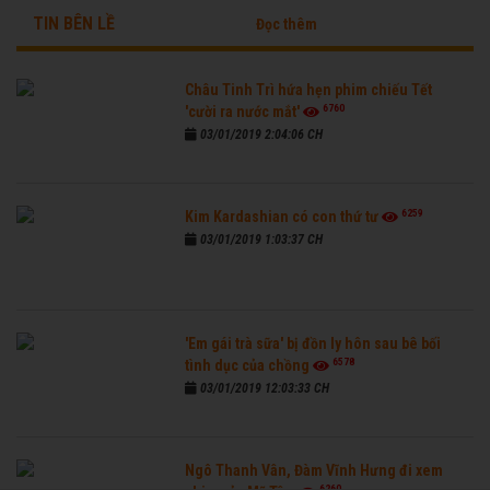
TIN BÊN LỀ
Đọc thêm
Châu Tinh Trì hứa hẹn phim chiếu Tết
6760
'cười ra nước mắt'
03/01/2019 2:04:06 CH
6259
Kim Kardashian có con thứ tư
03/01/2019 1:03:37 CH
'Em gái trà sữa' bị đồn ly hôn sau bê bối
6578
tình dục của chồng
03/01/2019 12:03:33 CH
Ngô Thanh Vân, Đàm Vĩnh Hưng đi xem
6260