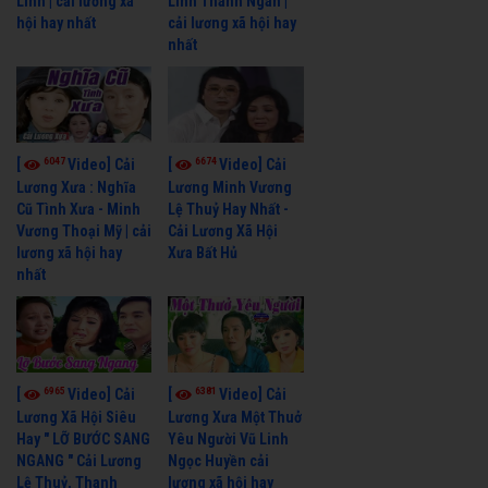
Linh | cải lương xã
Linh Thanh Ngân |
hội hay nhất
cải lương xã hội hay
nhất
6047
6674
[
Video] Cải
[
Video] Cải
Lương Xưa : Nghĩa
Lương Minh Vương
Cũ Tình Xưa - Minh
Lệ Thuỷ Hay Nhất -
Vương Thoại Mỹ | cải
Cải Lương Xã Hội
lương xã hội hay
Xưa Bất Hủ
nhất
6965
6381
[
Video] Cải
[
Video] Cải
Lương Xã Hội Siêu
Lương Xưa Một Thuở
Hay " LỠ BƯỚC SANG
Yêu Người Vũ Linh
NGANG " Cải Lương
Ngọc Huyền cải
Lệ Thuỷ, Thanh
lương xã hội hay