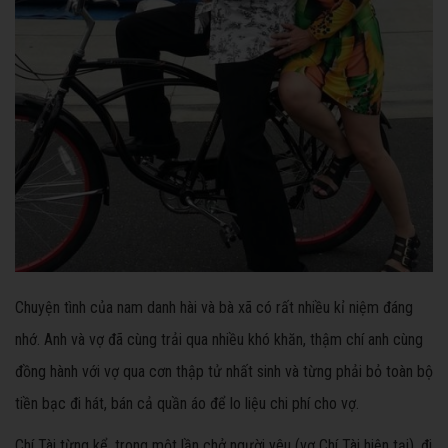
Chuyện tình của nam danh hài và bà xã có rất nhiều kỉ niệm đáng
nhớ. Anh và vợ đã cùng trải qua nhiều khó khăn, thậm chí anh cùng
đồng hành với vợ qua cơn thập tử nhất sinh và từng phải bỏ toàn bộ
tiền bạc đi hát, bán cả quần áo để lo liệu chi phí cho vợ.
Chí Tài từng kể, trong một lần chở người yêu (vợ Chí Tài hiện tại), đi