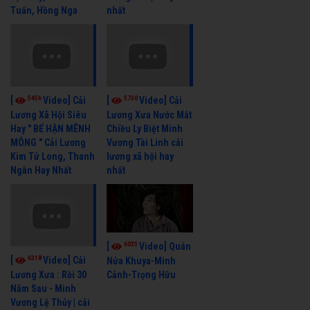
Tuấn, Hồng Nga
nhất
5456
5730
[
Video] Cải
[
Video] Cải
Lương Xã Hội Siêu
Lương Xưa Nước Mắt
Hay " BỂ HẬN MÊNH
Chiều Ly Biệt Minh
MÔNG " Cải Lương
Vương Tài Linh cải
Kim Tử Long, Thanh
lương xã hội hay
Ngân Hay Nhất
nhất
6035
[
Video] Quán
6318
[
Video] Cải
Nửa Khuya-Minh
Cảnh-Trọng Hữu
Lương Xưa : Rồi 30
Năm Sau - Minh
Vương Lệ Thủy | cải