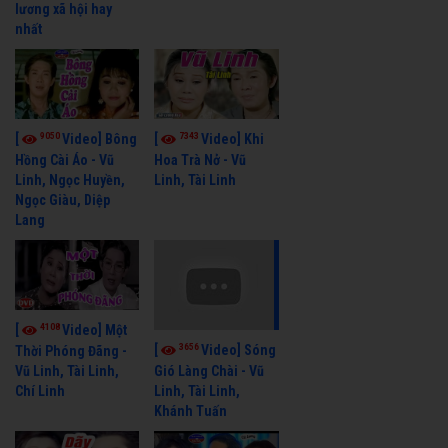
lương xã hội hay
nhất
9050
7343
[
Video] Bông
[
Video] Khi
Hồng Cài Áo - Vũ
Hoa Trà Nở - Vũ
Linh, Ngọc Huyền,
Linh, Tài Linh
Ngọc Giàu, Diệp
Lang
4108
[
Video] Một
3656
[
Video] Sóng
Thời Phóng Đãng -
Vũ Linh, Tài Linh,
Gió Làng Chài - Vũ
Chí Linh
Linh, Tài Linh,
Khánh Tuấn