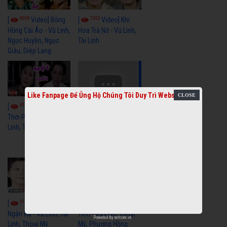
9059
7352
[
Video] Bông
[
Video] Khi
Hồng Cài Áo - Vũ Linh,
Hoa Trà Nở - Vũ Linh,
Ngọc Huyền, Ngọc
Tài Linh
Giàu, Diệp Lang
Like Fanpage Để Ủng Hộ Chúng Tôi Duy Trì Website
4110
[
Video] Một
3658
[
Video] Sóng
Thời Phóng Đãng - Vũ
Linh, Tài Linh, Chí Linh
Gió Làng Chài - Vũ
Linh, Tài Linh, Khánh
Tuấn
3768
3440
[
Video] Dãy
[
Video] Nhạc
Ngân Hà - Vũ Linh, Tài
Tình - Vũ Linh, Thoại
Powered by
netcore.vn
Linh, Thoại Mỹ
Mỹ, Phương Hồng