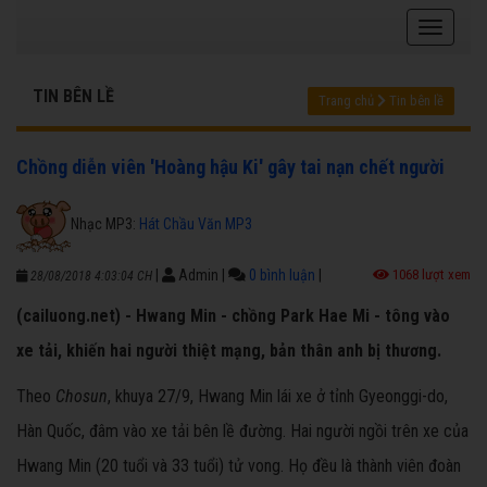
TIN BÊN LỀ
Trang chủ
Tin bên lề
Chồng diễn viên 'Hoàng hậu Ki' gây tai nạn chết người
Nhạc MP3:
Hát Chầu Văn MP3
|
Admin
|
0 bình luận
|
1068 lượt xem
28/08/2018 4:03:04 CH
(cailuong.net) - Hwang Min - chồng Park Hae Mi - tông vào
xe tải, khiến hai người thiệt mạng, bản thân anh bị thương.
Theo
Chosun
, khuya 27/9, Hwang Min lái xe ở tỉnh Gyeonggi-do,
Hàn Quốc, đâm vào xe tải bên lề đường. Hai người ngồi trên xe của
Hwang Min (20 tuổi và 33 tuổi) tử vong. Họ đều là thành viên đoàn