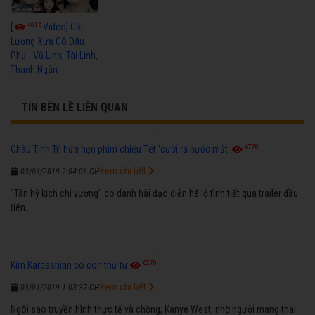
4016
[
Video] Cải
Lương Xưa Cô Dâu
Phụ - Vũ Linh, Tài Linh,
Thanh Ngân
TIN BÊN LỀ LIÊN QUAN
6770
Châu Tinh Trì hứa hẹn phim chiếu Tết 'cười ra nước mắt'
Xem chi tiết
03/01/2019 2:04:06 CH
"Tân hỷ kịch chi vương" do danh hài đạo diễn hé lộ tình tiết qua trailer đầu
tiên.
6270
Kim Kardashian có con thứ tư
Xem chi tiết
03/01/2019 1:03:37 CH
Ngôi sao truyền hình thực tế và chồng, Kanye West, nhờ người mang thai