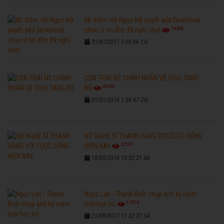
Mr. Đàm, Hồ Ngọc Hà quyết add facebook
76308
nhau vì tin đồn đã nghỉ chơi
31/07/2017 5:03:06 CH
CON TRAI NS CHINH NHẪN VỀ CHỊU TANG
42980
BỐ
31/01/2016 1:08:47 CH
NỮ NGHỆ SĨ THANH HẰNG VỚI CUỘC SỐNG
32581
HIỆN NAY
18/05/2016 10:22:21 SA
Ngọc Lan - Thanh Bình chụp ảnh kỷ niệm
17826
thời hẹn hò
21/09/2017 11:02:37 SA