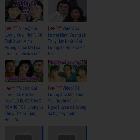
6070
6688
[
Video] Cải
[
Video] Cải
Lương Xưa : Nghĩa Cũ
Lương Minh Vương Lệ
Tình Xưa - Minh
Thuỷ Hay Nhất - Cải
Vương Thoại Mỹ | cải
Lương Xã Hội Xưa Bất
lương xã hội hay nhất
Hủ
6976
6392
[
Video] Cải
[
Video] Cải
Lương Xã Hội Siêu
Lương Xưa Một Thuở
Hay " LỠ BƯỚC SANG
Yêu Người Vũ Linh
NGANG " Cải Lương Lệ
Ngọc Huyền cải lương
Thuỷ, Thanh Tuấn,
xã hội hay nhất
Hồng Nga