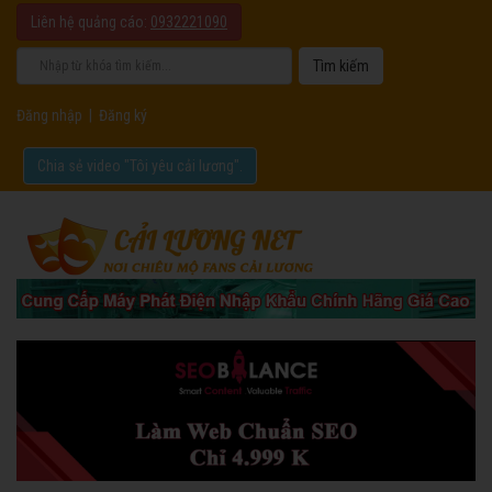
Liên hệ quảng cáo:
0932221090
Đăng nhập
|
Đăng ký
Chia sẻ video "Tôi yêu cải lương".