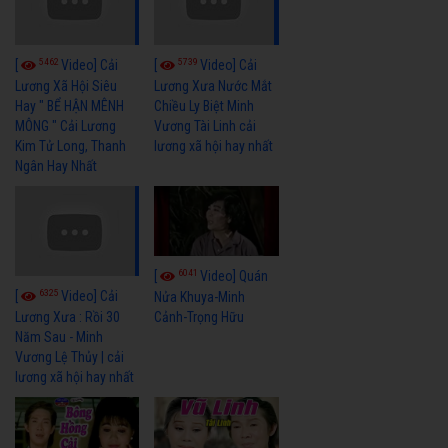
5462
5739
[
Video] Cải
[
Video] Cải
Lương Xã Hội Siêu
Lương Xưa Nước Mắt
Hay " BỂ HẬN MÊNH
Chiều Ly Biệt Minh
MÔNG " Cải Lương
Vương Tài Linh cải
Kim Tử Long, Thanh
lương xã hội hay nhất
Ngân Hay Nhất
6041
[
Video] Quán
6325
[
Video] Cải
Nửa Khuya-Minh
Cảnh-Trọng Hữu
Lương Xưa : Rồi 30
Năm Sau - Minh
Vương Lệ Thủy | cải
lương xã hội hay nhất