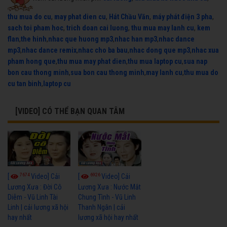
thu mua do cu
,
may phat dien cu
,
Hát Chầu Văn
,
máy phát điện 3 pha
,
sach toi pham hoc
,
trich doan cai luong
,
thu mua may lanh cu
,
kem
flan
,
the hinh
,
nhac que huong mp3
,
nhac han mp3
,
nhac dance
mp3
,
nhac dance remix
,
nhac cho ba bau
,
nhac dong que mp3
,
nhac xua
pham hong que
,
thu mua may phat dien
,
thu mua laptop cu
,
sua nap
bon cau thong minh
,
sua bon cau thong minh
,
may lanh cu
,
thu mua do
cu tan binh
,
laptop cu
[VIDEO] CÓ THỂ BẠN QUAN TÂM
7674
6926
[
Video] Cải
[
Video] Cải
Lương Xưa : Đời Cô
Lương Xưa : Nước Mắt
Diễm - Vũ Linh Tài
Chung Tình - Vũ Linh
Linh | cải lương xã hội
Thanh Ngân | cải
hay nhất
lương xã hội hay nhất