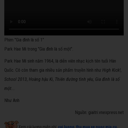
Phim "Gia đình là số 1"
Park Hae Mi trong "Gia đình là số một".
Park Hae Mi sinh năm 1964, là diễn viên nhạc kịch tên tuổi Hàn
Quốc. Cô còn tham gia nhiều sản phẩm truyền hình như
High Kick!
,
School 2013
,
Hoàng hậu Ki
,
Thiên đường tình yêu, Gia đình là số
một...
Như Anh
Nguồn: giaitri.vnexpress.net
Xem cải lương miễn phí:
cai luong
,
thu mua xe nuoc mia cu
,