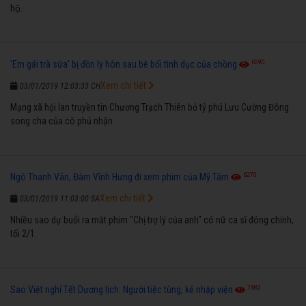
hộ.
6590
'Em gái trà sữa' bị đồn ly hôn sau bê bối tình dục của chồng
Xem chi tiết
03/01/2019 12:03:33 CH
Mạng xã hội lan truyền tin Chương Trạch Thiên bỏ tỷ phú Lưu Cường Đông
song cha của cô phủ nhận.
6270
Ngô Thanh Vân, Đàm Vĩnh Hưng đi xem phim của Mỹ Tâm
Xem chi tiết
03/01/2019 11:03:00 SA
Nhiều sao dự buổi ra mắt phim "Chị trợ lý của anh" có nữ ca sĩ đóng chính,
tối 2/1.
7682
Sao Việt nghỉ Tết Dương lịch: Người tiệc tùng, kẻ nhập viện