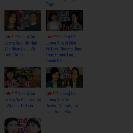
Thủy
4114
3966
[
Video] Cải
[
Video] Cải
Lương Xưa Hãy Ngủ
Lương Xưa Đi Biển -
Yên Niềm Đau - Vũ
Vũ Linh, Phương Hồng
Linh, Tài Linh
Thủy, Hương Lan,
Thanh Hằng
4433
3600
[
Video] Cải
[
Video] Cải
Lương Nợ Cha Con Trả
Lương Xưa Còn
- Vũ Linh, Tài Linh
Duyên - Vũ Linh, Tài
Linh, Trọng Hữu