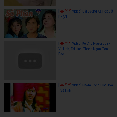
34585
[
Video] Cải Lương Xã Hội: SỐ
PHẬN
24592
[
Video] Kẻ Chợ Người Quê -
Vũ Linh, Tài Linh, Thanh Ngân, Tấn
Beo
23608
[
Video] Phạm Công Cúc Hoa
- Vũ Linh