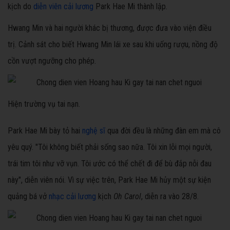
kịch do
diễn viên cải lương
Park Hae Mi thành lập.
Hwang Min và hai người khác bị thương, được đưa vào viện điều
trị. Cảnh sát cho biết Hwang Min lái xe sau khi uống rượu, nồng độ
cồn vượt ngưỡng cho phép.
Hiện trường vụ tai nạn.
Park Hae Mi bày tỏ hai
nghệ sĩ
qua đời đều là những đàn em mà cô
yêu quý. "Tôi không biết phải sống sao nữa. Tôi xin lỗi mọi người,
trái tim tôi như vỡ vụn. Tôi ước có thể chết đi để bù đắp nỗi đau
này", diễn viên nói. Vì sự việc trên, Park Hae Mi hủy một sự kiện
quảng bá vở
nhạc cải lương
kịch
Oh Carol
, diễn ra vào 28/8.