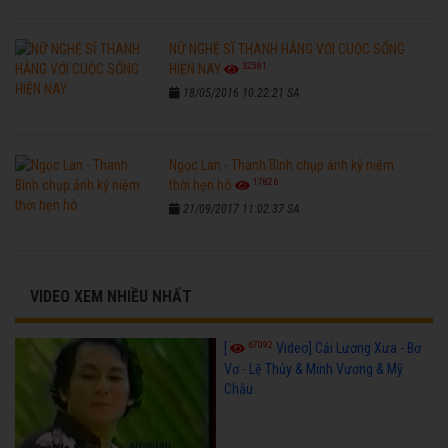
NỮ NGHỆ SĨ THANH HẰNG VỚI CUỘC SỐNG
32581
HIỆN NAY
18/05/2016 10:22:21 SA
Ngọc Lan - Thanh Bình chụp ảnh kỷ niệm
17826
thời hẹn hò
21/09/2017 11:02:37 SA
VIDEO XEM NHIỀU NHẤT
67092
[
Video] Cải Lương Xưa - Bơ
Vơ - Lệ Thủy & Minh Vương & Mỹ
Châu