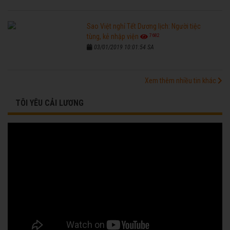
Sao Việt nghỉ Tết Dương lịch: Người tiệc
7682
tùng, kẻ nhập viện
03/01/2019 10:01:54 SA
Xem thêm nhiều tin khác
TÔI YÊU CẢI LƯƠNG