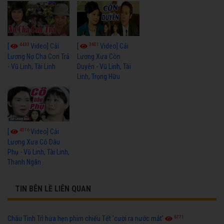
4433
3601
[
Video] Cải
[
Video] Cải
Lương Nợ Cha Con Trả
Lương Xưa Còn
- Vũ Linh, Tài Linh
Duyên - Vũ Linh, Tài
Linh, Trọng Hữu
4016
[
Video] Cải
Lương Xưa Cô Dâu
Phụ - Vũ Linh, Tài Linh,
Thanh Ngân
TIN BÊN LỀ LIÊN QUAN
6771
Châu Tinh Trì hứa hẹn phim chiếu Tết 'cười ra nước mắt'