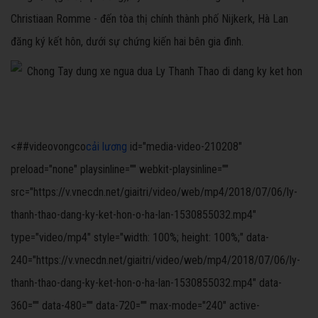
Christiaan Romme - đến tòa thị chính thành phố Nijkerk, Hà Lan
đăng ký kết hôn, dưới sự chứng kiến hai bên gia đình.
<##videovongco
cải lương
id="media-video-210208"
preload="none" playsinline="" webkit-playsinline=""
src="https://v.vnecdn.net/giaitri/video/web/mp4/2018/07/06/ly-
thanh-thao-dang-ky-ket-hon-o-ha-lan-1530855032.mp4"
type="video/mp4" style="width: 100%; height: 100%;" data-
240="https://v.vnecdn.net/giaitri/video/web/mp4/2018/07/06/ly-
thanh-thao-dang-ky-ket-hon-o-ha-lan-1530855032.mp4" data-
360="" data-480="" data-720="" max-mode="240" active-