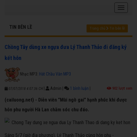
TIN BÊN LỀ
Trang chủ
Tin bên lề
Chồng Tây dùng xe ngựa đưa Lý Thanh Thảo đi đăng ký
kết hôn
Nhạc MP3:
Hát Chầu Văn MP3
|
Admin
|
1 bình luận
|
902 lượt xem
07/07/2018 4:07:36 CH
(cailuong.net) - Diễn viên "Mùi ngò gai" hạnh phúc khi được
hôn phu người Hà Lan chăm sóc chu đáo.
Sáng 5/7 (giờ địa phương), Lý Thanh Thảo cùng hôn phu -