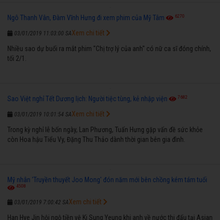
6270
Ngô Thanh Vân, Đàm Vĩnh Hưng đi xem phim của Mỹ Tâm
Xem chi tiết
03/01/2019 11:03:00 SA
Nhiều sao dự buổi ra mắt phim "Chị trợ lý của anh" có nữ ca sĩ đóng chính,
tối 2/1.
7682
Sao Việt nghỉ Tết Dương lịch: Người tiệc tùng, kẻ nhập viện
Xem chi tiết
03/01/2019 10:01:54 SA
Trong kỳ nghỉ lễ bốn ngày, Lan Phương, Tuấn Hưng gặp vấn đề sức khỏe
còn Hoa hậu Tiểu Vy, Đặng Thu Thảo dành thời gian bên gia đình.
Mỹ nhân 'Truyền thuyết Joo Mong' đón năm mới bên chồng kém tám tuổi
4508
Xem chi tiết
03/01/2019 7:00:42 SA
Han Hye Jin hội ngộ tiền vệ Ki Sung Yeung khi anh về nước thi đấu tại Asian