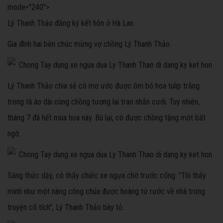
mode="240">
Lý Thanh Thảo đăng ký kết hôn ở Hà Lan
Gia đình hai bên chúc mừng vợ chồng Lý Thanh Thảo.
Lý Thanh Thảo chia sẻ cô mơ ước được ôm bó hoa tulip trắng
trong tà áo dài cùng chồng tương lai trao nhẫn cưới. Tuy nhiên,
tháng 7 đã hết mùa hoa này. Bù lại, cô được chồng tặng một bất
ngờ.
Sáng thức dậy, cô thấy chiếc xe ngựa chờ trước cổng. "Tôi thấy
mình như một nàng công chúa được hoàng tử rước về nhà trong
truyện cổ tích", Lý Thanh Thảo bày tỏ.