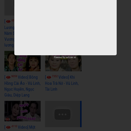
6041
[
Video] Quán
6327
[
Video] Cải
Nửa Khuya-Minh
Cảnh-Trọng Hữu
Lương Xưa : Rồi 30
Năm Sau - Minh
Vương Lệ Thủy | cải
lương xã hội hay nhất
Powered by
netcore.vn
9059
7352
[
Video] Bông
[
Video] Khi
Hồng Cài Áo - Vũ Linh,
Hoa Trà Nở - Vũ Linh,
Ngọc Huyền, Ngọc
Tài Linh
Giàu, Diệp Lang
4110
[
Video] Một