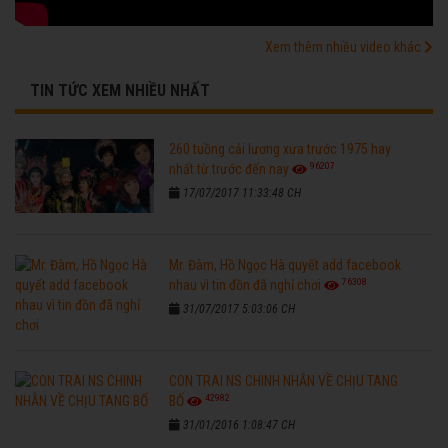
Xem thêm nhiều video khác
TIN TỨC XEM NHIỀU NHẤT
260 tuồng cải lương xưa trước 1975 hay
96207
nhất từ trước đến nay
17/07/2017 11:33:48 CH
Mr. Đàm, Hồ Ngọc Hà quyết add facebook
76308
nhau vì tin đồn đã nghỉ chơi
31/07/2017 5:03:06 CH
CON TRAI NS CHINH NHẪN VỀ CHỊU TANG
42982
BỐ
31/01/2016 1:08:47 CH