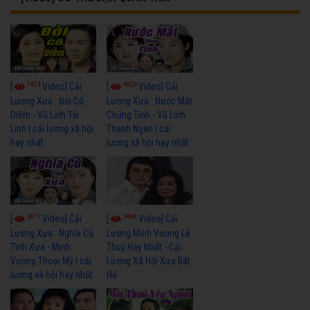
7674
6926
[
Video] Cải
[
Video] Cải
Lương Xưa : Đời Cô
Lương Xưa : Nước Mắt
Diễm - Vũ Linh Tài
Chung Tình - Vũ Linh
Linh | cải lương xã hội
Thanh Ngân | cải
hay nhất
lương xã hội hay nhất
6071
6688
[
Video] Cải
[
Video] Cải
Lương Xưa : Nghĩa Cũ
Lương Minh Vương Lệ
Tình Xưa - Minh
Thuỷ Hay Nhất - Cải
Vương Thoại Mỹ | cải
Lương Xã Hội Xưa Bất
lương xã hội hay nhất
Hủ