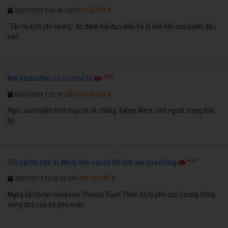
Xem chi tiết
03/01/2019 2:04:06 CH
"Tân hỷ kịch chi vương" do danh hài đạo diễn hé lộ tình tiết qua trailer đầu
tiên.
6270
Kim Kardashian có con thứ tư
Xem chi tiết
03/01/2019 1:03:37 CH
Ngôi sao truyền hình thực tế và chồng, Kanye West, nhờ người mang thai
hộ.
6591
'Em gái trà sữa' bị đồn ly hôn sau bê bối tình dục của chồng
Xem chi tiết
03/01/2019 12:03:33 CH
Mạng xã hội lan truyền tin Chương Trạch Thiên bỏ tỷ phú Lưu Cường Đông
song cha của cô phủ nhận.