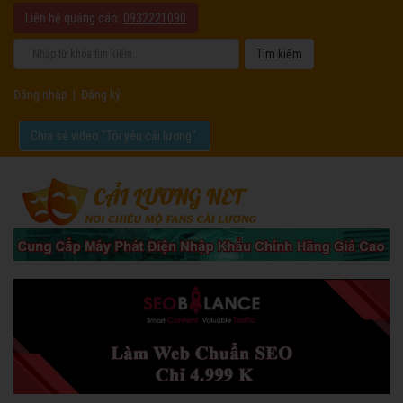
Liên hệ quảng cáo:
0932221090
Đăng nhập
|
Đăng ký
Chia sẻ video "Tôi yêu cải lương".