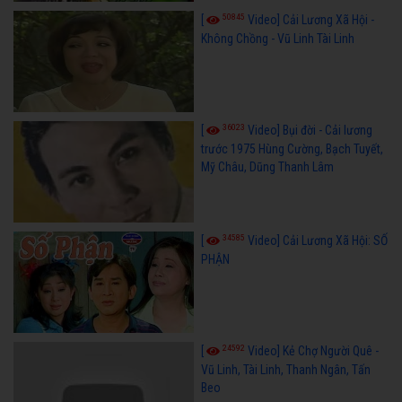
50845
[
Video] Cải Lương Xã Hội -
Không Chồng - Vũ Linh Tài Linh
36023
[
Video] Bụi đời - Cải lương
trước 1975 Hùng Cường, Bạch Tuyết,
Mỹ Châu, Dũng Thanh Lâm
34585
[
Video] Cải Lương Xã Hội: SỐ
PHẬN
24592
[
Video] Kẻ Chợ Người Quê -
Vũ Linh, Tài Linh, Thanh Ngân, Tấn
Beo