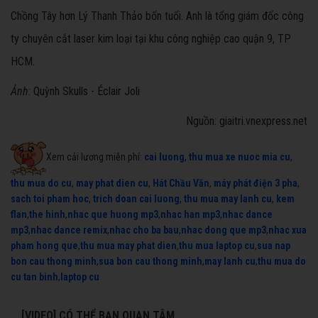
Chồng Tây hơn Lý Thanh Thảo bốn tuổi. Anh là tổng giám đốc công
ty chuyên cắt laser kim loại tại khu công nghiệp cao quận 9, TP
HCM.
Ảnh
: Quỳnh Skulls - Éclair Joli
Nguồn: giaitri.vnexpress.net
Xem cải lương miễn phí:
cai luong
,
thu mua xe nuoc mia cu
,
thu mua do cu
,
may phat dien cu
,
Hát Chầu Văn
,
máy phát điện 3 pha
,
sach toi pham hoc
,
trich doan cai luong
,
thu mua may lanh cu
,
kem
flan
,
the hinh
,
nhac que huong mp3
,
nhac han mp3
,
nhac dance
mp3
,
nhac dance remix
,
nhac cho ba bau
,
nhac dong que mp3
,
nhac xua
pham hong que
,
thu mua may phat dien
,
thu mua laptop cu
,
sua nap
bon cau thong minh
,
sua bon cau thong minh
,
may lanh cu
,
thu mua do
cu tan binh
,
laptop cu
[VIDEO] CÓ THỂ BẠN QUAN TÂM