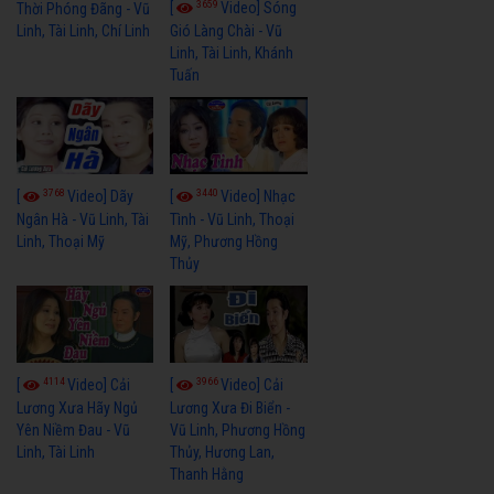
3659
[
Video] Sóng
Thời Phóng Đãng - Vũ
Linh, Tài Linh, Chí Linh
Gió Làng Chài - Vũ
Linh, Tài Linh, Khánh
Tuấn
3768
3440
[
Video] Dãy
[
Video] Nhạc
Ngân Hà - Vũ Linh, Tài
Tình - Vũ Linh, Thoại
Linh, Thoại Mỹ
Mỹ, Phương Hồng
Thủy
4114
3966
[
Video] Cải
[
Video] Cải
Lương Xưa Hãy Ngủ
Lương Xưa Đi Biển -
Yên Niềm Đau - Vũ
Vũ Linh, Phương Hồng
Linh, Tài Linh
Thủy, Hương Lan,
Thanh Hằng