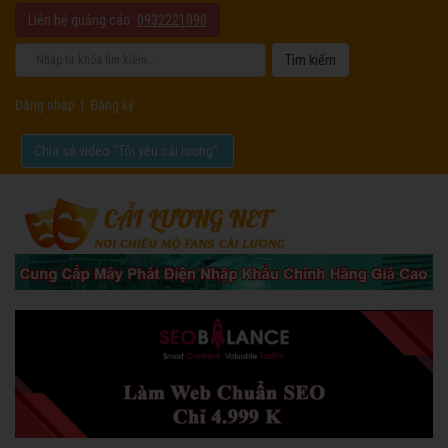
Liên hệ quảng cáo:
0932221090
Đăng nhập
|
Đăng ký
Chia sẻ video "Tôi yêu cải lương".