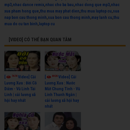
mp3
,
nhac dance remix
,
nhac cho ba bau
,
nhac dong que mp3
,
nhac
xua pham hong que
,
thu mua may phat dien
,
thu mua laptop cu
,
sua
nap bon cau thong minh
,
sua bon cau thong minh
,
may lanh cu
,
thu
mua do cu tan binh
,
laptop cu
[VIDEO] CÓ THỂ BẠN QUAN TÂM
7674
6926
[
Video] Cải
[
Video] Cải
Lương Xưa : Đời Cô
Lương Xưa : Nước
Diễm - Vũ Linh Tài
Mắt Chung Tình - Vũ
Linh | cải lương xã
Linh Thanh Ngân |
hội hay nhất
cải lương xã hội hay
nhất