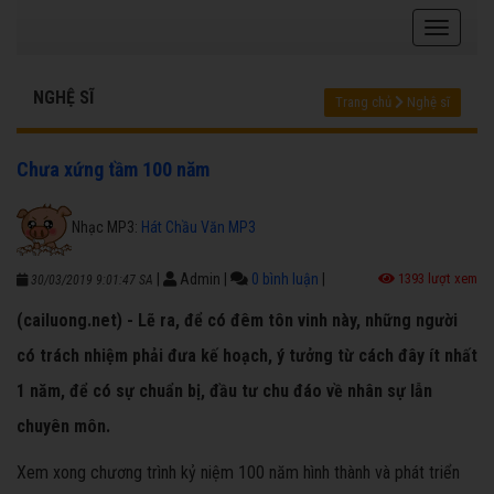
NGHỆ SĨ
Trang chủ
Nghệ sĩ
Chưa xứng tầm 100 năm
Nhạc MP3:
Hát Chầu Văn MP3
|
Admin
|
0 bình luận
|
1393 lượt xem
30/03/2019 9:01:47 SA
(cailuong.net) - Lẽ ra, để có đêm tôn vinh này, những người
có trách nhiệm phải đưa kế hoạch, ý tưởng từ cách đây ít nhất
1 năm, để có sự chuẩn bị, đầu tư chu đáo về nhân sự lẫn
chuyên môn.
Xem xong chương trình kỷ niệm 100 năm hình thành và phát triển