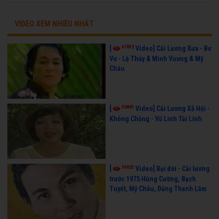
VIDEO XEM NHIỀU NHẤT
67092
[
Video] Cải Lương Xưa - Bơ
Vơ - Lệ Thủy & Minh Vương & Mỹ
Châu
50845
[
Video] Cải Lương Xã Hội -
Không Chồng - Vũ Linh Tài Linh
36023
[
Video] Bụi đời - Cải lương
trước 1975 Hùng Cường, Bạch
Tuyết, Mỹ Châu, Dũng Thanh Lâm