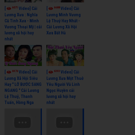
6071
6688
[
Video] Cải
[
Video] Cải
Lương Xưa : Nghĩa
Lương Minh Vương
Cũ Tình Xưa - Minh
Lệ Thuỷ Hay Nhất -
Vương Thoại Mỹ | cải
Cải Lương Xã Hội
lương xã hội hay
Xưa Bất Hủ
nhất
6976
6393
[
Video] Cải
[
Video] Cải
Lương Xã Hội Siêu
Lương Xưa Một Thuở
Hay " LỠ BƯỚC SANG
Yêu Người Vũ Linh
NGANG " Cải Lương
Ngọc Huyền cải
Lệ Thuỷ, Thanh
lương xã hội hay
Tuấn, Hồng Nga
nhất