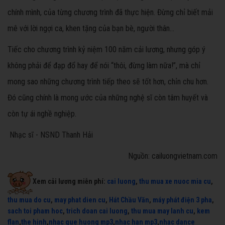
chính mình, của từng chương trình đã thực hiện. Đừng chỉ biết mải
mê với lời ngợi ca, khen tặng của bạn bè, người thân…
Tiếc cho chương trình kỷ niệm 100 năm cải lương, nhưng góp ý
không phải để đạp đổ hay để nói “thôi, đừng làm nữa!”, mà chỉ
mong sao những chương trình tiếp theo sẽ tốt hơn, chỉn chu hơn.
Đó cũng chính là mong ước của những nghệ sĩ còn tâm huyết và
còn tự ái nghề nghiệp.
Nhạc sĩ - NSND Thanh Hải
Nguồn: cailuongvietnam.com
Xem cải lương miễn phí:
cai luong
,
thu mua xe nuoc mia cu
,
thu mua do cu
,
may phat dien cu
,
Hát Chầu Văn
,
máy phát điện 3 pha
,
sach toi pham hoc
,
trich doan cai luong
,
thu mua may lanh cu
,
kem
flan
,
the hinh
,
nhac que huong mp3
,
nhac han mp3
,
nhac dance