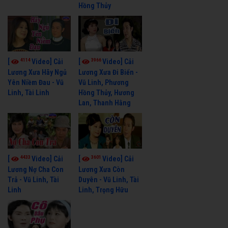
Hồng Thủy
4114
3966
[
Video] Cải
[
Video] Cải
Lương Xưa Hãy Ngủ
Lương Xưa Đi Biển -
Yên Niềm Đau - Vũ
Vũ Linh, Phương
Linh, Tài Linh
Hồng Thủy, Hương
Lan, Thanh Hằng
4433
3601
[
Video] Cải
[
Video] Cải
Lương Nợ Cha Con
Lương Xưa Còn
Trả - Vũ Linh, Tài
Duyên - Vũ Linh, Tài
Linh
Linh, Trọng Hữu