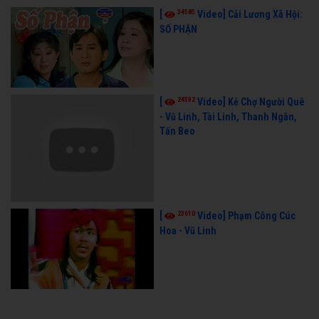
34585
[
Video] Cải Lương Xã Hội:
SỐ PHẬN
24592
[
Video] Kẻ Chợ Người Quê
- Vũ Linh, Tài Linh, Thanh Ngân,
Tấn Beo
23610
[
Video] Phạm Công Cúc
Hoa - Vũ Linh