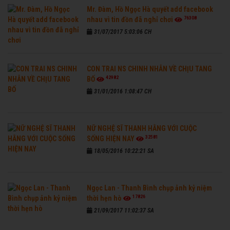
Mr. Đàm, Hồ Ngọc Hà quyết add facebook
76308
nhau vì tin đồn đã nghỉ chơi
31/07/2017 5:03:06 CH
CON TRAI NS CHINH NHẪN VỀ CHỊU TANG
42982
BỐ
31/01/2016 1:08:47 CH
NỮ NGHỆ SĨ THANH HẰNG VỚI CUỘC
32581
SỐNG HIỆN NAY
18/05/2016 10:22:21 SA
Ngọc Lan - Thanh Bình chụp ảnh kỷ niệm
17826
thời hẹn hò
21/09/2017 11:02:37 SA