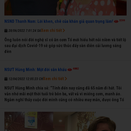
3599
NSND Thanh Nam: Lời khen, chê của khán giả quan trọng lắm!
Xem chi tiết
28/06/2022 7:01:24 SA
Ông luôn nói đời nghệ sĩ có ăn cơm Tổ mới hiểu hết nỗi niềm và tiết lộ
sau đại dịch Covid-19 sẽ góp sức thúc đẩy sàn diễn cải lương sáng
đèn
4882
NSƯT Hùng Minh: Một đời sân khấu
Xem chi tiết
12/04/2022 12:05:23 CH
NSƯT Hùng Minh chia sẻ: “Tính đến nay cũng đã 65 năm đi hát. Tôi
vẫn nhớ mãi một thời tuổi trẻ bôn ba, vất vả vì miếng cơm, manh áo.
Ngẫm nghĩ thấy cuộc đời mình cũng có nhiều may mắn, được ông Tổ
nghề thương, nên từ một cậu bé nghèo chẳng biết hát xướng là gì,
trong dòng đời xuôi ngược nhận được những cơ may để từng bước
thành danh với nghiệp ca diễn”.