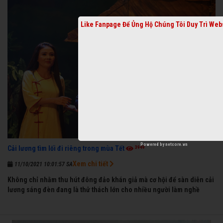
Like Fanpage Để Ủng Hộ Chúng Tôi Duy Trì Web
Powered by
netcore.vn
3949
Cải lương tìm lối đi riêng trong mùa Tết
Xem chi tiết
11/10/2021 10:01:57 SA
Không chỉ nhằm thu hút đông đảo khán giả mà cơ hội để sàn diễn cải
lương sáng đèn đang là thử thách lớn cho nhiều người làm nghề