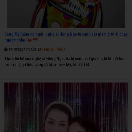
Sang Mỹ thăm con gái, nghệ sĩ Hồng Nga bị cảnh sát giam ô tô vì chạy
3873
ngược chiều
Xem chi tiết
11/10/2021 7:00:52 SA
Theo lời kể của nghệ sĩ Hồng Nga, bà bị cảnh sát giam ô tô khi đi lạc
trên xa lộ tại tiểu bang California – Mỹ, tối 29 Tết.