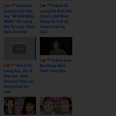
5462
5739
[
Video] Cải
[
Video] Cải
Lương Xã Hội Siêu
Lương Xưa Nước Mắt
Hay " BỂ HẬN MÊNH
Chiều Ly Biệt Minh
MÔNG " Cải Lương
Vương Tài Linh cải
Kim Tử Long, Thanh
lương xã hội hay
Ngân Hay Nhất
nhất
6041
[
Video] Quán
6327
[
Video] Cải
Nửa Khuya-Minh
Cảnh-Trọng Hữu
Lương Xưa : Rồi 30
Năm Sau - Minh
Vương Lệ Thủy | cải
lương xã hội hay
nhất