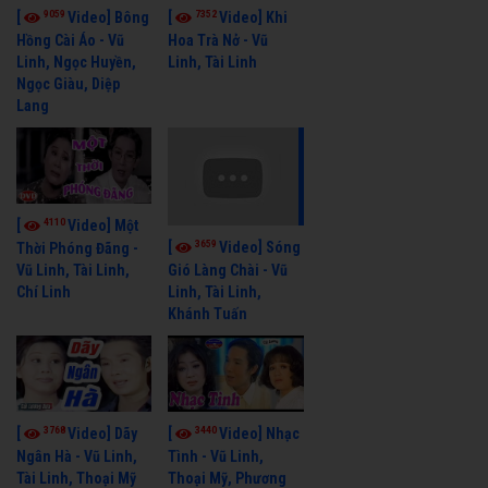
9059
7352
[
Video] Bông
[
Video] Khi
Hồng Cài Áo - Vũ
Hoa Trà Nở - Vũ
Linh, Ngọc Huyền,
Linh, Tài Linh
Ngọc Giàu, Diệp
Lang
4110
[
Video] Một
3659
[
Video] Sóng
Thời Phóng Đãng -
Vũ Linh, Tài Linh,
Gió Làng Chài - Vũ
Chí Linh
Linh, Tài Linh,
Khánh Tuấn
3768
3440
[
Video] Dãy
[
Video] Nhạc
Ngân Hà - Vũ Linh,
Tình - Vũ Linh,
Tài Linh, Thoại Mỹ
Thoại Mỹ, Phương