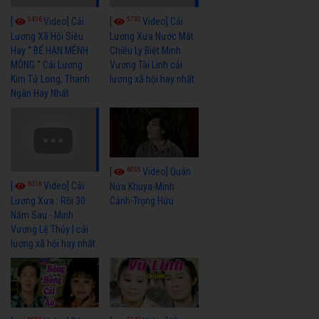
5456
5730
[
Video] Cải
[
Video] Cải
Lương Xã Hội Siêu
Lương Xưa Nước Mắt
Hay " BỂ HẬN MÊNH
Chiều Ly Biệt Minh
MÔNG " Cải Lương
Vương Tài Linh cải
Kim Tử Long, Thanh
lương xã hội hay nhất
Ngân Hay Nhất
6035
[
Video] Quán
6318
[
Video] Cải
Nửa Khuya-Minh
Cảnh-Trọng Hữu
Lương Xưa : Rồi 30
Năm Sau - Minh
Vương Lệ Thủy | cải
lương xã hội hay nhất