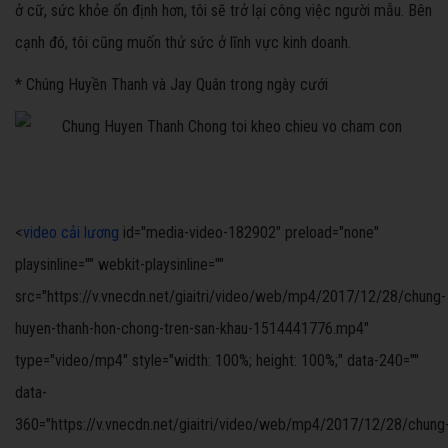
ở cữ, sức khỏe ổn định hơn, tôi sẽ trở lại công việc người mẫu. Bên
cạnh đó, tôi cũng muốn thử sức ở lĩnh vực kinh doanh.
* Chúng Huyền Thanh và Jay Quân trong ngày cưới
<
video cải lương
id="media-video-182902" preload="none"
playsinline="" webkit-playsinline=""
src="https://v.vnecdn.net/giaitri/video/web/mp4/2017/12/28/chung-
huyen-thanh-hon-chong-tren-san-khau-1514441776.mp4"
type="video/mp4" style="width: 100%; height: 100%;" data-240=""
data-
360="https://v.vnecdn.net/giaitri/video/web/mp4/2017/12/28/chung