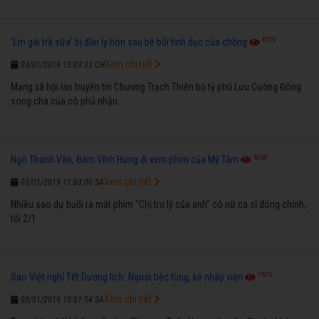
6579
'Em gái trà sữa' bị đồn ly hôn sau bê bối tình dục của chồng
Xem chi tiết
03/01/2019 12:03:33 CH
Mạng xã hội lan truyền tin Chương Trạch Thiên bỏ tỷ phú Lưu Cường Đông
song cha của cô phủ nhận.
6260
Ngô Thanh Vân, Đàm Vĩnh Hưng đi xem phim của Mỹ Tâm
Xem chi tiết
03/01/2019 11:03:00 SA
Nhiều sao dự buổi ra mắt phim "Chị trợ lý của anh" có nữ ca sĩ đóng chính,
tối 2/1.
7673
Sao Việt nghỉ Tết Dương lịch: Người tiệc tùng, kẻ nhập viện
Xem chi tiết
03/01/2019 10:01:54 SA