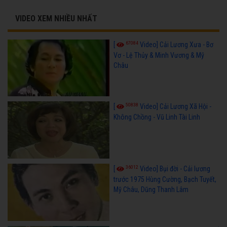
VIDEO XEM NHIỀU NHẤT
67084
[
Video] Cải Lương Xưa - Bơ
Vơ - Lệ Thủy & Minh Vương & Mỹ
Châu
50838
[
Video] Cải Lương Xã Hội -
Không Chồng - Vũ Linh Tài Linh
36012
[
Video] Bụi đời - Cải lương
trước 1975 Hùng Cường, Bạch Tuyết,
Mỹ Châu, Dũng Thanh Lâm