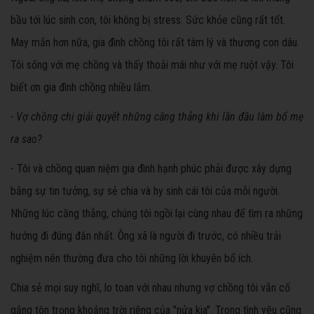
bầu tới lúc sinh con, tôi không bị stress. Sức khỏe cũng rất tốt.
May mắn hơn nữa, gia đình chồng tôi rất tâm lý và thương con dâu.
Tôi sống với mẹ chồng và thấy thoải mái như với mẹ ruột vậy. Tôi
biết ơn gia đình chồng nhiều lắm.
- Vợ chồng chị giải quyết những căng thẳng khi lần đầu làm bố mẹ
ra sao?
- Tôi và chồng quan niệm gia đình hạnh phúc phải được xây dựng
bằng sự tin tưởng, sự sẻ chia và hy sinh cái tôi của mỗi người.
Những lúc căng thẳng, chúng tôi ngồi lại cùng nhau để tìm ra những
hướng đi đúng đắn nhất. Ông xã là người đi trước, có nhiều trải
nghiệm nên thường đưa cho tôi những lời khuyên bổ ích.
Chia sẻ mọi suy nghĩ, lo toan với nhau nhưng vợ chồng tôi vẫn cố
gắng tôn trọng khoảng trời riêng của "nửa kia". Trong tình yêu cũng