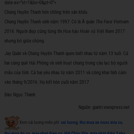
data-ex="st=1&bs=0&pt=0">
Chúng Huyền Thanh hôn chồng trên sân khấu
Chúng Huyền Thanh sinh năm 1997. Cô là Á quân
The Face Vietnam
2016
. Người đẹp cũng từng thi
Hoa hậu Hoàn vũ Việt Nam 2017
nhưng bỏ giữa chừng.
Jay Quân
và Chúng Huyền Thanh quen biết nhau từ năm 13 tuổi. Cả
hai cùng quê Hải Phòng và sinh hoạt chung trong câu lạc bộ người
mẫu của tỉnh. Cả hai yêu nhau từ năm 2011 và công khai tình cảm
vào tháng 9/2016. Họ kết hôn cuối năm 2017.
Đào Ngọc Thành
Nguồn: giaitri.vnexpress.net
Xem cải lương miễn phí:
cai luong
,
thu mua xe nuoc mia cu
,
thu mua do cu
,
may phat dien cu
,
Hát Chầu Văn
,
máy phát điện 3 pha
,