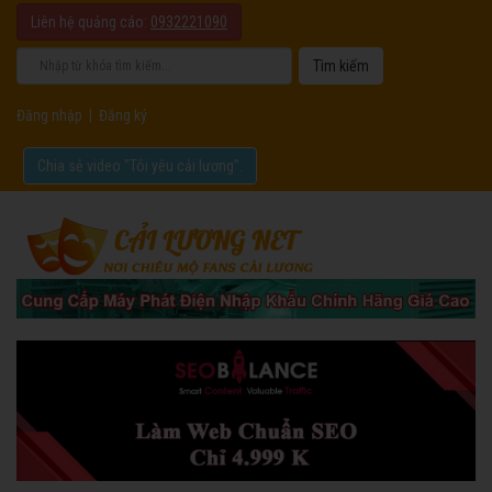
Liên hệ quảng cáo:
0932221090
Đăng nhập
|
Đăng ký
Chia sẻ video "Tôi yêu cải lương".