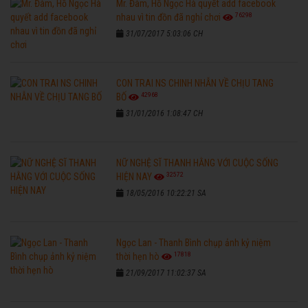
Mr. Đàm, Hồ Ngọc Hà quyết add facebook
76298
nhau vì tin đồn đã nghỉ chơi
31/07/2017 5:03:06 CH
CON TRAI NS CHINH NHẪN VỀ CHỊU TANG
42968
BỐ
31/01/2016 1:08:47 CH
NỮ NGHỆ SĨ THANH HẰNG VỚI CUỘC SỐNG
32572
HIỆN NAY
18/05/2016 10:22:21 SA
Ngọc Lan - Thanh Bình chụp ảnh kỷ niệm
17818
thời hẹn hò
21/09/2017 11:02:37 SA