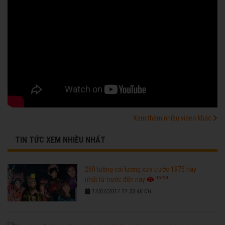
Xem thêm nhiều video khác
TIN TỨC XEM NHIỀU NHẤT
260 tuồng cải lương xưa trước 1975 hay
96193
nhất từ trước đến nay
17/07/2017 11:33:48 CH