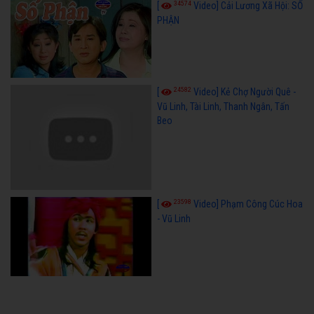
34574
[
Video] Cải Lương Xã Hội: SỐ
PHẬN
24582
[
Video] Kẻ Chợ Người Quê -
Vũ Linh, Tài Linh, Thanh Ngân, Tấn
Beo
23598
[
Video] Phạm Công Cúc Hoa
- Vũ Linh