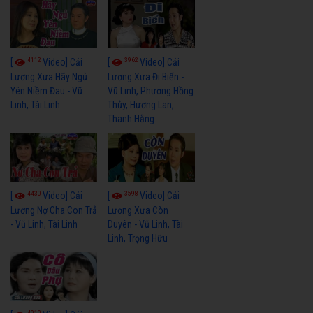
4112
3962
[
Video] Cải
[
Video] Cải
Lương Xưa Hãy Ngủ
Lương Xưa Đi Biển -
Yên Niềm Đau - Vũ
Vũ Linh, Phương Hồng
Linh, Tài Linh
Thủy, Hương Lan,
Thanh Hằng
4430
3598
[
Video] Cải
[
Video] Cải
Lương Nợ Cha Con Trả
Lương Xưa Còn
- Vũ Linh, Tài Linh
Duyên - Vũ Linh, Tài
Linh, Trọng Hữu
4010