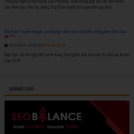
Trong kỳ nghỉ lễ bốn ngày, Lan Phương, Tuấn Hưng gặp vấn đề sức khỏe
còn Hoa hậu Tiểu Vy, Đặng Thu Thảo dành thời gian bên gia đình.
Mỹ nhân 'Truyền thuyết Joo Mong' đón năm mới bên chồng kém tám tuổi
4501
Xem chi tiết
03/01/2019 7:00:42 SA
Han Hye Jin hội ngộ tiền vệ Ki Sung Yeung khi anh về nước thi đấu tại Asian
Cup 2019.
QUẢNG CÁO