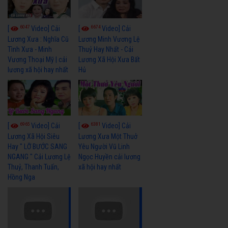
6047
6674
[
Video] Cải
[
Video] Cải
Lương Xưa : Nghĩa Cũ
Lương Minh Vương Lệ
Tình Xưa - Minh
Thuỷ Hay Nhất - Cải
Vương Thoại Mỹ | cải
Lương Xã Hội Xưa Bất
lương xã hội hay nhất
Hủ
6965
6381
[
Video] Cải
[
Video] Cải
Lương Xã Hội Siêu
Lương Xưa Một Thuở
Hay " LỠ BƯỚC SANG
Yêu Người Vũ Linh
NGANG " Cải Lương Lệ
Ngọc Huyền cải lương
Thuỷ, Thanh Tuấn,
xã hội hay nhất
Hồng Nga