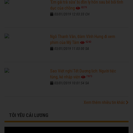
'Em gái trà sữa' bị đồn ly hôn sau bê bối tình
6579
dục của chồng
03/01/2019 12:03:33 CH
Ngô Thanh Vân, Đàm Vĩnh Hưng đi xem
6260
phim của Mỹ Tâm
03/01/2019 11:03:00 SA
Sao Việt nghỉ Tết Dương lịch: Người tiệc
7673
tùng, kẻ nhập viện
03/01/2019 10:01:54 SA
Xem thêm nhiều tin khác
TÔI YÊU CẢI LƯƠNG