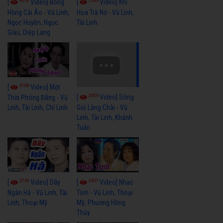
9050
7343
[
Video] Bông
[
Video] Khi
Hồng Cài Áo - Vũ Linh,
Hoa Trà Nở - Vũ Linh,
Ngọc Huyền, Ngọc
Tài Linh
Giàu, Diệp Lang
4108
[
Video] Một
3656
[
Video] Sóng
Thời Phóng Đãng - Vũ
Linh, Tài Linh, Chí Linh
Gió Làng Chài - Vũ
Linh, Tài Linh, Khánh
Tuấn
3765
3437
[
Video] Dãy
[
Video] Nhạc
Ngân Hà - Vũ Linh, Tài
Tình - Vũ Linh, Thoại
Linh, Thoại Mỹ
Mỹ, Phương Hồng
Thủy