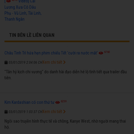
[
Video] Cải
Lương Xưa Cô Dâu
Phụ - Vũ Linh, Tài Linh,
Thanh Ngân
TIN BÊN LỀ LIÊN QUAN
6760
Châu Tinh Trì hứa hẹn phim chiếu Tết 'cười ra nước mắt'
Xem chi tiết
03/01/2019 2:04:06 CH
"Tân hỷ kịch chi vương" do danh hài đạo diễn hé lộ tình tiết qua trailer đầu
tiên.
6259
Kim Kardashian có con thứ tư
Xem chi tiết
03/01/2019 1:03:37 CH
Ngôi sao truyền hình thực tế và chồng, Kanye West, nhờ người mang thai
hộ.