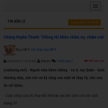
TIN BÊN LỀ
Trang chủ
Tin bên lề
Chúng Huyền Thanh: 'Chồng tôi khéo chiều vợ, chăm con'
Nhạc MP3:
Hát Chầu Văn MP3
|
Admin
|
1 bình luận
|
996 lượt xem
20/06/2018 11:02:25 SA
(cailuong.net) - Người mẫu khen chồng - ca sĩ Jay Quân - luôn
nhường nhịn, săn sóc vợ kỹ càng sau sinh và thay tã, cho con
ăn rất khéo.
- Cuộc sống của chị thay đổi thế nào sau khi sinh con hồi cuối
tháng 5?