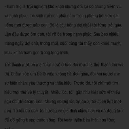
- Làm mẹ là trải nghiệm khó khăn nhưng đổi lại có những niềm vui
và hạnh phúc. Tôi sinh mổ nên phải nằm trong phòng hồi sức sáu
tiếng mới được gặp con. Đó là sáu tiếng dài nhất tôi từng trải qua.
Lần đầu được ôm con, tôi vỡ òa trong hạnh phúc. Sau bao nhiêu
tháng ngày đợi chờ, mong mỏi, cuối cùng tôi thấy con khỏe mạnh,
kháu khỉnh nằm gọn trong lòng mình.
Trở thành một bà mẹ "bỉm sữa" ở tuổi đôi mươi là thử thách lớn với
tôi. Chăm sóc em bé là việc không hề đơn giản, đòi hỏi người mẹ
sự kiên nhẫn, yêu thương và thấu hiểu. Trước đó, tôi chỉ mới tìm
hiểu mọi thứ về lý thuyết. Nhiều lúc, tôi gần như kiệt sức vì thiếu
ngủ chỉ để chăm con. Nhưng những lúc bé cười, tôi quên hết mệt
mỏi. Từ khi có con, tôi hướng về gia đình nhiều hơn và có động lực
để cố gắng trong cuộc sống. Tôi hoàn thiện bản thân hơn từng