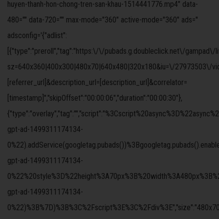
huyen-thanh-hon-chong-tren-san-khau-1514441776.mp4" data-
480="" data-720="" max-mode="360" active-mode="360" ads=''
adsconfig='{"adlist":
[{"type":"preroll","tag":"https:\/\/pubads.g.doubleclick.net\/gampad\/
sz=640x360|400x300|480x70|640x480|320x180&iu=\/27973503\/video
[referrer_url]&description_url=[description_url]&correlator=
[timestamp]","skipOffset":"00:00:06","duration":"00:00:30"},
{"type":"overlay","tag":"","script":"%3Cscript%20async%3D%
gpt-ad-1499311174134-
0%22).addService(googletag.pubads())%3Bgoogletag.pubads().ena
gpt-ad-1499311174134-
0%22%20style%3D%22height%3A70px%3B%20width%3A480px%3B%22%3
gpt-ad-1499311174134-
0%22)%3B%7D)%3B%3C%2Fscript%3E%3C%2Fdiv%3E","size":"480x70","offs