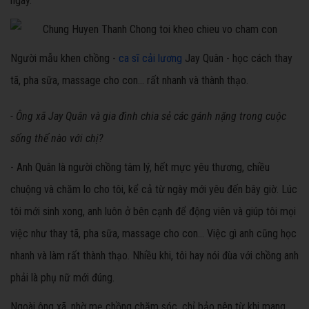
ngày.
Người mẫu khen chồng -
ca sĩ cải lương
Jay Quân - học cách thay
tã, pha sữa, massage cho con... rất nhanh và thành thạo.
- Ông xã Jay Quân và gia đình chia sẻ các gánh nặng trong cuộc
sống thế nào với chị?
- Anh Quân là người chồng tâm lý, hết mực yêu thương, chiều
chuộng và chăm lo cho tôi, kể cả từ ngày mới yêu đến bây giờ. Lúc
tôi mới sinh xong, anh luôn ở bên cạnh để động viên và giúp tôi mọi
việc như thay tã, pha sữa, massage cho con... Việc gì anh cũng học
nhanh và làm rất thành thạo. Nhiều khi, tôi hay nói đùa với chồng anh
phải là phụ nữ mới đúng.
Ngoài ông xã, nhờ mẹ chồng chăm sóc, chỉ bảo nên từ khi mang