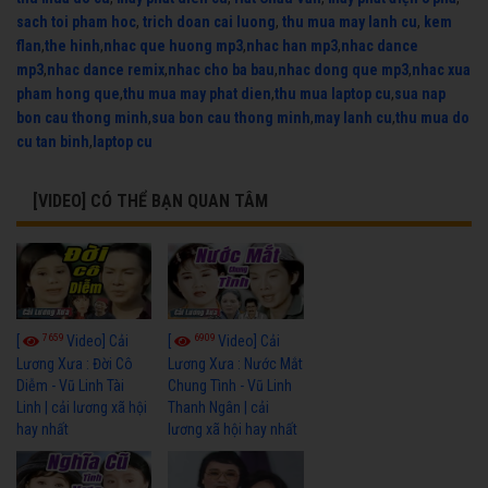
sach toi pham hoc
,
trich doan cai luong
,
thu mua may lanh cu
,
kem
flan
,
the hinh
,
nhac que huong mp3
,
nhac han mp3
,
nhac dance
mp3
,
nhac dance remix
,
nhac cho ba bau
,
nhac dong que mp3
,
nhac xua
pham hong que
,
thu mua may phat dien
,
thu mua laptop cu
,
sua nap
bon cau thong minh
,
sua bon cau thong minh
,
may lanh cu
,
thu mua do
cu tan binh
,
laptop cu
[VIDEO] CÓ THỂ BẠN QUAN TÂM
7659
6909
[
Video] Cải
[
Video] Cải
Lương Xưa : Đời Cô
Lương Xưa : Nước Mắt
Diễm - Vũ Linh Tài
Chung Tình - Vũ Linh
Linh | cải lương xã hội
Thanh Ngân | cải
hay nhất
lương xã hội hay nhất