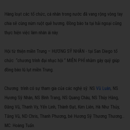
Hàng loạt các tổ chức, cá nhân trong nước đã vang rộng vòng tay
chia sẽ cùng núm ruột quê hương. Đồng bào ta tại hải ngoại cũng
thực hiện việc làm nhân ái này.
Hội từ thiện miền Trung – HƯƠNG SỸ NHÂN - tại San Diego tổ
chức “chương trình đại nhạc hội “
MIỄN PHÍ nhằm gây quỹ giúp
đồng bào lũ lụt miền Trung.
Chương trình có sự tham gia của các nghệ sỹ:
NS
Vũ Luân
, NS
Hương Sỹ Nhân, NS Bình Trang, NS Quang Châu, NS Thúy Hằng,
Đăng Vũ, Thanh Vy, Yến Linh, Thành Đạt, Kim Liên, Hà Như Thủy,
Tăng Vũ, ND Chris, Thanh Phương, bé Hương Sỹ Thương Thương…
MC: Hoàng Tuấn.