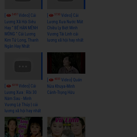
5457
5730
[
Video] Cải
[
Video] Cải
Lương Xã Hội Siêu
Lương Xưa Nước Mắt
Hay " BỂ HẬN MÊNH
Chiều Ly Biệt Minh
MÔNG " Cải Lương
Vương Tài Linh cải
Kim Tử Long, Thanh
lương xã hội hay nhất
Ngân Hay Nhất
6035
[
Video] Quán
6318
[
Video] Cải
Nửa Khuya-Minh
Cảnh-Trọng Hữu
Lương Xưa : Rồi 30
Năm Sau - Minh
Vương Lệ Thủy | cải
lương xã hội hay nhất