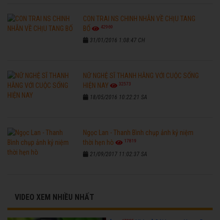
CON TRAI NS CHINH NHẪN VỀ CHỊU TANG
42969
BỐ
31/01/2016 1:08:47 CH
NỮ NGHỆ SĨ THANH HẰNG VỚI CUỘC SỐNG
32573
HIỆN NAY
18/05/2016 10:22:21 SA
Ngọc Lan - Thanh Bình chụp ảnh kỷ niệm
17819
thời hẹn hò
21/09/2017 11:02:37 SA
VIDEO XEM NHIỀU NHẤT