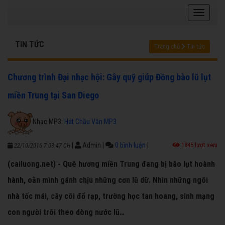
TIN TỨC
Trang chủ
Tin tức
Chương trình Đại nhạc hội: Gây quỹ giúp Đồng bào lũ lụt
miền Trung tại San Diego
Nhạc MP3:
Hát Chầu Văn MP3
|
Admin
|
0 bình luận
|
1845 lượt xem
22/10/2016 7:03:47 CH
(cailuong.net) - Quê hương miền Trung đang bị bão lụt hoành
hành, oằn mình gánh chịu những cơn lũ dữ. Nhìn những ngôi
nhà tốc mái, cây côi đổ rạp, trường học tan hoang, sinh mạng
con người trôi theo dòng nước lũ…