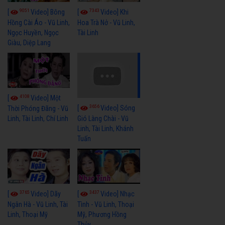
9051
7343
[
Video] Bông
[
Video] Khi
Hồng Cài Áo - Vũ Linh,
Hoa Trà Nở - Vũ Linh,
Ngọc Huyền, Ngọc
Tài Linh
Giàu, Diệp Lang
4108
[
Video] Một
3656
[
Video] Sóng
Thời Phóng Đãng - Vũ
Linh, Tài Linh, Chí Linh
Gió Làng Chài - Vũ
Linh, Tài Linh, Khánh
Tuấn
3765
3437
[
Video] Dãy
[
Video] Nhạc
Ngân Hà - Vũ Linh, Tài
Tình - Vũ Linh, Thoại
Linh, Thoại Mỹ
Mỹ, Phương Hồng
Thủy