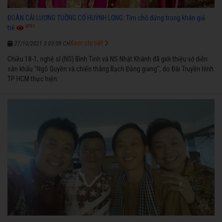
ĐOÀN CẢI LƯƠNG TUỒNG CỔ HUỲNH LONG: Tìm chỗ đứng trong khán giả
4791
trẻ
Xem chi tiết
27/10/2021 3:03:09 CH
Chiều 18-1, nghệ sĩ (NS) Bình Tinh và NS Nhật Khánh đã giới thiệu vở diễn
sân khấu "Ngô Quyền và chiến thắng Bạch Đằng giang", do Đài Truyền hình
TP HCM thực hiện.