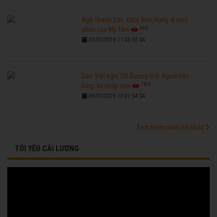
Ngô Thanh Vân, Đàm Vĩnh Hưng đi xem
6261
phim của Mỹ Tâm
03/01/2019 11:03:00 SA
Sao Việt nghỉ Tết Dương lịch: Người tiệc
7674
tùng, kẻ nhập viện
03/01/2019 10:01:54 SA
Xem thêm nhiều tin khác
TÔI YÊU CẢI LƯƠNG