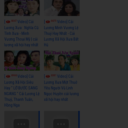
6047
6675
[
Video] Cải
[
Video] Cải
Lương Xưa : Nghĩa Cũ
Lương Minh Vương Lệ
Tình Xưa - Minh
Thuỷ Hay Nhất - Cải
Vương Thoại Mỹ | cải
Lương Xã Hội Xưa Bất
lương xã hội hay nhất
Hủ
6966
6381
[
Video] Cải
[
Video] Cải
Lương Xã Hội Siêu
Lương Xưa Một Thuở
Hay " LỠ BƯỚC SANG
Yêu Người Vũ Linh
NGANG " Cải Lương Lệ
Ngọc Huyền cải lương
Thuỷ, Thanh Tuấn,
xã hội hay nhất
Hồng Nga