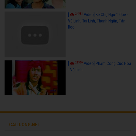
24583
[
Video] Kẻ Chợ Người Quê -
Vũ Linh, Tài Linh, Thanh Ngân, Tấn
Beo
23599
[
Video] Phạm Công Cúc Hoa
- Vũ Linh
CAILUONG.NET