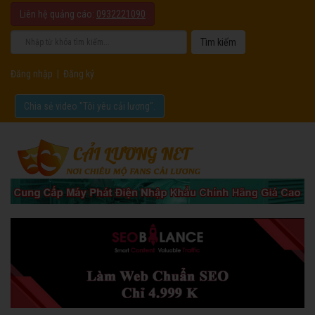
Liên hệ quảng cáo:
0932221090
Đăng nhập
|
Đăng ký
Chia sẻ video "Tôi yêu cải lương".