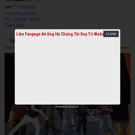
4010
[
Video] Cải
Lương Xưa Cô Dâu
Phụ - Vũ Linh, Tài Linh,
Thanh Ngân
Like Fanpage Để Ủng Hộ Chúng Tôi Duy Trì Website
TIN TỨC LIÊN QUAN
Powered by
netcore.vn