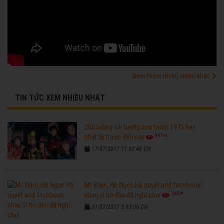
Xem thêm nhiều video khác
TIN TỨC XEM NHIỀU NHẤT
260 tuồng cải lương xưa trước 1975 hay
96194
nhất từ trước đến nay
17/07/2017 11:33:48 CH
Mr. Đàm, Hồ Ngọc Hà quyết add facebook
76299
nhau vì tin đồn đã nghỉ chơi
31/07/2017 5:03:06 CH