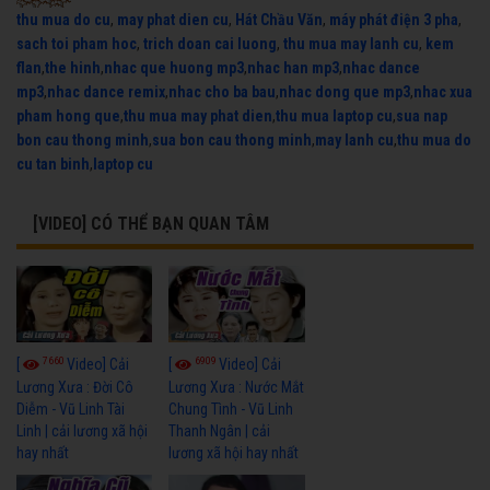
thu mua do cu
,
may phat dien cu
,
Hát Chầu Văn
,
máy phát điện 3 pha
,
sach toi pham hoc
,
trich doan cai luong
,
thu mua may lanh cu
,
kem
flan
,
the hinh
,
nhac que huong mp3
,
nhac han mp3
,
nhac dance
mp3
,
nhac dance remix
,
nhac cho ba bau
,
nhac dong que mp3
,
nhac xua
pham hong que
,
thu mua may phat dien
,
thu mua laptop cu
,
sua nap
bon cau thong minh
,
sua bon cau thong minh
,
may lanh cu
,
thu mua do
cu tan binh
,
laptop cu
[VIDEO] CÓ THỂ BẠN QUAN TÂM
7660
6909
[
Video] Cải
[
Video] Cải
Lương Xưa : Đời Cô
Lương Xưa : Nước Mắt
Diễm - Vũ Linh Tài
Chung Tình - Vũ Linh
Linh | cải lương xã hội
Thanh Ngân | cải
hay nhất
lương xã hội hay nhất