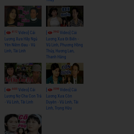
4112
3962
[
Video] Cải
[
Video] Cải
Lương Xưa Hãy Ngủ
Lương Xưa Đi Biển -
Yên Niềm Đau - Vũ
Vũ Linh, Phương Hồng
Linh, Tài Linh
Thủy, Hương Lan,
Thanh Hằng
4430
3598
[
Video] Cải
[
Video] Cải
Lương Nợ Cha Con Trả
Lương Xưa Còn
- Vũ Linh, Tài Linh
Duyên - Vũ Linh, Tài
Linh, Trọng Hữu