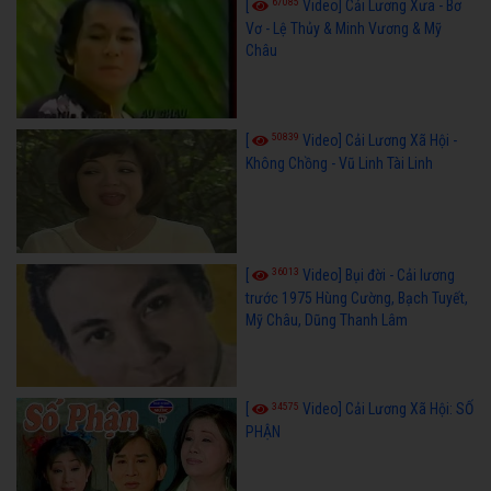
67085
[
Video] Cải Lương Xưa - Bơ
Vơ - Lệ Thủy & Minh Vương & Mỹ
Châu
50839
[
Video] Cải Lương Xã Hội -
Không Chồng - Vũ Linh Tài Linh
36013
[
Video] Bụi đời - Cải lương
trước 1975 Hùng Cường, Bạch Tuyết,
Mỹ Châu, Dũng Thanh Lâm
34575
[
Video] Cải Lương Xã Hội: SỐ
PHẬN