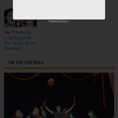
Linh, Trọng Hữu
Powered by
netcore.vn
4020
[
Video] Cải
Lương Xưa Cô Dâu
Phụ - Vũ Linh, Tài Linh,
Thanh Ngân
TIN TỨC LIÊN QUAN