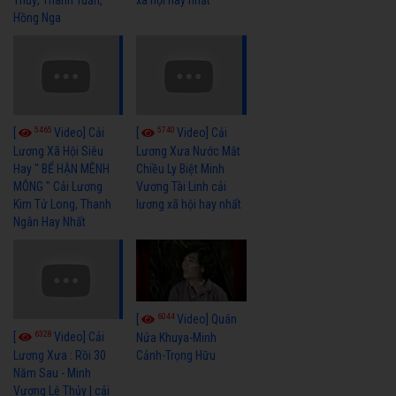
Hồng Nga
5465
5740
[
Video] Cải
[
Video] Cải
Lương Xã Hội Siêu
Lương Xưa Nước Mắt
Hay " BỂ HẬN MÊNH
Chiều Ly Biệt Minh
MÔNG " Cải Lương
Vương Tài Linh cải
Kim Tử Long, Thanh
lương xã hội hay nhất
Ngân Hay Nhất
6044
[
Video] Quán
6328
[
Video] Cải
Nửa Khuya-Minh
Cảnh-Trọng Hữu
Lương Xưa : Rồi 30
Năm Sau - Minh
Vương Lệ Thủy | cải