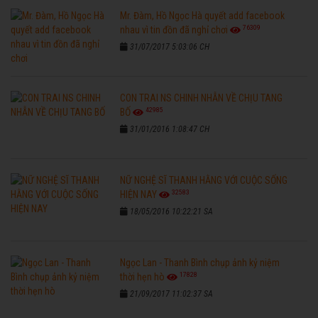
Mr. Đàm, Hồ Ngọc Hà quyết add facebook
76309
nhau vì tin đồn đã nghỉ chơi
31/07/2017 5:03:06 CH
CON TRAI NS CHINH NHẪN VỀ CHỊU TANG
42985
BỐ
31/01/2016 1:08:47 CH
NỮ NGHỆ SĨ THANH HẰNG VỚI CUỘC SỐNG
32583
HIỆN NAY
18/05/2016 10:22:21 SA
Ngọc Lan - Thanh Bình chụp ảnh kỷ niệm
17828
thời hẹn hò
21/09/2017 11:02:37 SA