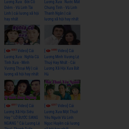
Lương Xưa : Đời Cô
Lương Xưa : Nước Mắt
Diễm - Vũ Linh Tài
Chung Tình - Vũ Linh
Linh | cải lương xã hội
Thanh Ngân | cải
hay nhất
lương xã hội hay nhất
6083
6698
[
Video] Cải
[
Video] Cải
Lương Xưa : Nghĩa Cũ
Lương Minh Vương Lệ
Tình Xưa - Minh
Thuỷ Hay Nhất - Cải
Vương Thoại Mỹ | cải
Lương Xã Hội Xưa Bất
lương xã hội hay nhất
Hủ
6991
6397
[
Video] Cải
[
Video] Cải
Lương Xã Hội Siêu
Lương Xưa Một Thuở
Hay " LỠ BƯỚC SANG
Yêu Người Vũ Linh
NGANG " Cải Lương Lệ
Ngọc Huyền cải lương
Thuỷ, Thanh Tuấn,
xã hội hay nhất