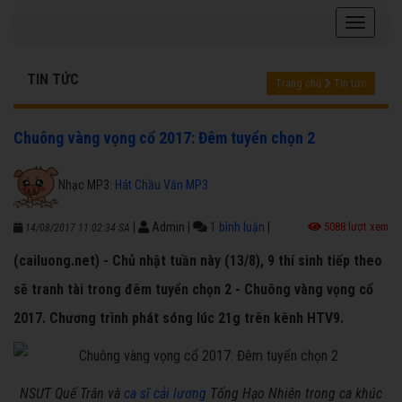
TIN TỨC
Trang chủ
Tin tức
Chuông vàng vọng cổ 2017: Đêm tuyển chọn 2
Nhạc MP3:
Hát Chầu Văn MP3
|
Admin
|
1 bình luận
|
5088 lượt xem
14/08/2017 11:02:34 SA
(cailuong.net) - Chủ nhật tuần này (13/8), 9 thí sinh tiếp theo
sẽ tranh tài trong đêm tuyển chọn 2 - Chuông vàng vọng cổ
2017. Chương trình phát sóng lúc 21g trên kênh HTV9.
​NSƯT Quế Trân và
ca sĩ cải lương
Tống Hạo Nhiên trong ca khúc