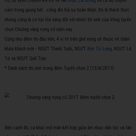
cổ, sự uyển chuyển khi trở về tân
nhạc cải lương
và cả độ truyền
cảm trong giọng hát... cũng đòi hỏi sự hoàn thiện. Đó là thách thức
nhưng cũng là cơ hội tỏa sáng đối với nhóm thí sinh của Vòng tuyển
chọn Chuông vàng vọng cổ năm nay.
Cũng như đêm thi đầu tiên, 4 vị trí trên ghế nóng sẽ thuộc về Giám
khảo khách mời - NSƯT Thanh Tuấn, NSƯT
Kim Tử Long
, NSƯT Lê
Tứ và NSƯT Quế Trân.
* Danh sách thí sinh trong đêm Tuyển chọn 2 (13/8/2017) ​
​ ​ ​ ​ ​​​ ​ ​​ ​ ​ ​
​​ ​​​​​​​​
​Bên cạnh đó, ca khúc mở màn kết hợp giữa âm nhạc dân tộc và tân