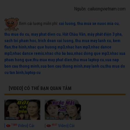
Nguồn: cailuongvietnam.com
Xem cải lương miễn phí:
cai luong
,
thu mua xe nuoc mia cu
,
thu mua do cu
,
may phat dien cu
,
Hát Chầu Văn
,
máy phát điện 3 pha
,
sach toi pham hoc
,
trich doan cai luong
,
thu mua may lanh cu
,
kem
flan
,
the hinh
,
nhac que huong mp3
,
nhac han mp3
,
nhac dance
mp3
,
nhac dance remix
,
nhac cho ba bau
,
nhac dong que mp3
,
nhac xua
pham hong que
,
thu mua may phat dien
,
thu mua laptop cu
,
sua nap
bon cau thong minh
,
sua bon cau thong minh
,
may lanh cu
,
thu mua do
cu tan binh
,
laptop cu
[VIDEO] CÓ THỂ BẠN QUAN TÂM
7688
6937
[
Video] Cải
[
Video] Cải