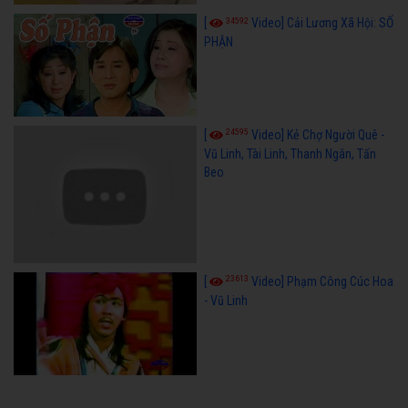
34592
[
Video] Cải Lương Xã Hội: SỐ
PHẬN
24595
[
Video] Kẻ Chợ Người Quê -
Vũ Linh, Tài Linh, Thanh Ngân, Tấn
Beo
23613
[
Video] Phạm Công Cúc Hoa
- Vũ Linh