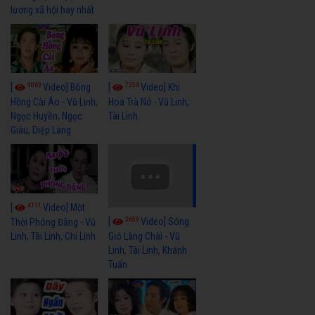
lương xã hội hay nhất
9063
7354
[
Video] Bông
[
Video] Khi
Hồng Cài Áo - Vũ Linh,
Hoa Trà Nở - Vũ Linh,
Ngọc Huyền, Ngọc
Tài Linh
Giàu, Diệp Lang
4111
[
Video] Một
3659
[
Video] Sóng
Thời Phóng Đãng - Vũ
Linh, Tài Linh, Chí Linh
Gió Làng Chài - Vũ
Linh, Tài Linh, Khánh
Tuấn