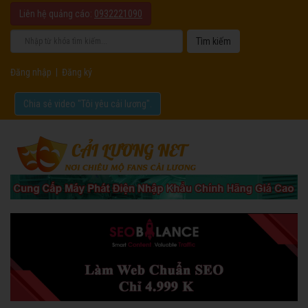
Liên hệ quảng cáo:
0932221090
Đăng nhập
|
Đăng ký
Chia sẻ video "Tôi yêu cải lương".