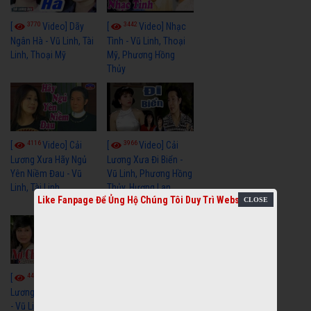
3770
3442
[
Video] Dãy
[
Video] Nhạc
Ngân Hà - Vũ Linh, Tài
Tình - Vũ Linh, Thoại
Linh, Thoại Mỹ
Mỹ, Phương Hồng
Thủy
4116
3966
[
Video] Cải
[
Video] Cải
Lương Xưa Hãy Ngủ
Lương Xưa Đi Biển -
Yên Niềm Đau - Vũ
Vũ Linh, Phương Hồng
Linh, Tài Linh
Thủy, Hương Lan,
Like Fanpage Để Ủng Hộ Chúng Tôi Duy Trì Website
Thanh Hằng
4434
3602
[
Video] Cải
[
Video] Cải
Lương Nợ Cha Con Trả
Lương Xưa Còn
- Vũ Linh, Tài Linh
Duyên - Vũ Linh, Tài