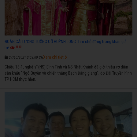
ĐOÀN CẢI LƯƠNG TUỒNG CỔ HUỲNH LONG: Tìm chỗ đứng trong khán giả
4815
trẻ
Xem chi tiết
27/10/2021 3:03:09 CH
Chiều 18-1, nghệ sĩ (NS) Bình Tinh và NS Nhật Khánh đã giới thiệu vở diễn
sân khấu "Ngô Quyền và chiến thắng Bạch Đằng giang", do Đài Truyền hình
TP HCM thực hiện.