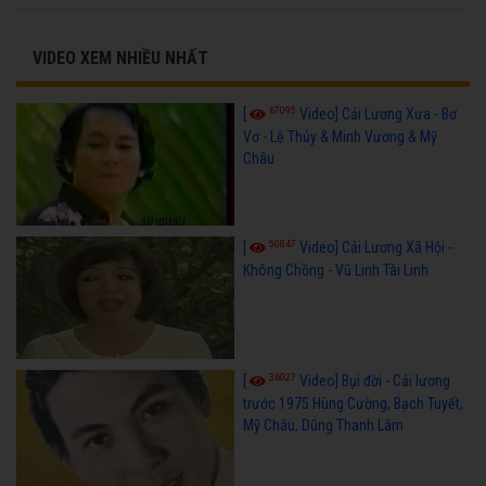
VIDEO XEM NHIỀU NHẤT
67095
[
Video] Cải Lương Xưa - Bơ
Vơ - Lệ Thủy & Minh Vương & Mỹ
Châu
50847
[
Video] Cải Lương Xã Hội -
Không Chồng - Vũ Linh Tài Linh
36027
[
Video] Bụi đời - Cải lương
trước 1975 Hùng Cường, Bạch Tuyết,
Mỹ Châu, Dũng Thanh Lâm