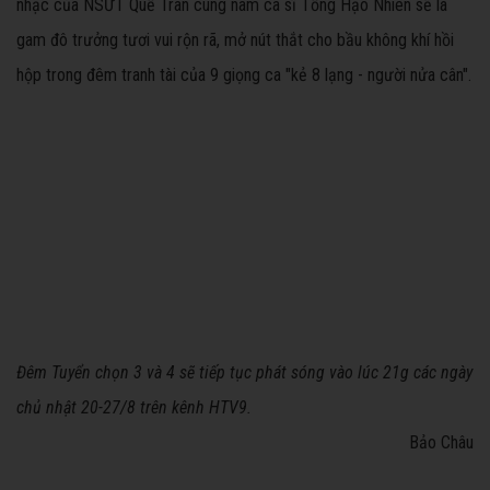
nhạc của NSƯT Quế Trân cùng nam ca sĩ Tống Hạo Nhiên sẽ là
gam đô trưởng tươi vui rộn rã, mở nút thắt cho bầu không khí hồi
hộp trong ​​đêm tranh tài của​ 9 giọng ca "kẻ 8 lạng - người nửa cân".​​
​ ​ ​ ​​​ ​ ​​ ​ ​ ​
​​ ​​​​​​​​
Đêm Tuyển chọn 3 và 4 sẽ tiếp tục phát sóng vào lúc 21g các ngày
chủ nhật 20-27/8 trên kênh HTV9.
Bảo Châu