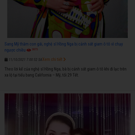
Sang Mỹ thăm con gái, nghệ sĩ Hồng Nga bị cảnh sát giam ô tô vì chạy
3875
ngược chiều
Xem chi tiết
11/10/2021 7:00:52 SA
Theo lời kể của nghệ sĩ Hồng Nga, bà bị cảnh sát giam ô tô khi đi lạc trên
xa lộ tại tiểu bang California – Mỹ, tối 29 Tết.