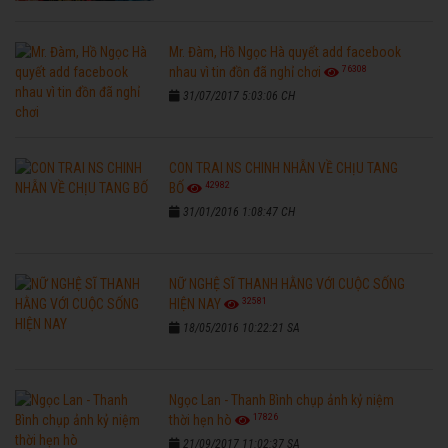
Mr. Đàm, Hồ Ngọc Hà quyết add facebook
76308
nhau vì tin đồn đã nghỉ chơi
31/07/2017 5:03:06 CH
CON TRAI NS CHINH NHẪN VỀ CHỊU TANG
42982
BỐ
31/01/2016 1:08:47 CH
NỮ NGHỆ SĨ THANH HẰNG VỚI CUỘC SỐNG
32581
HIỆN NAY
18/05/2016 10:22:21 SA
Ngọc Lan - Thanh Bình chụp ảnh kỷ niệm
17826
thời hẹn hò
21/09/2017 11:02:37 SA