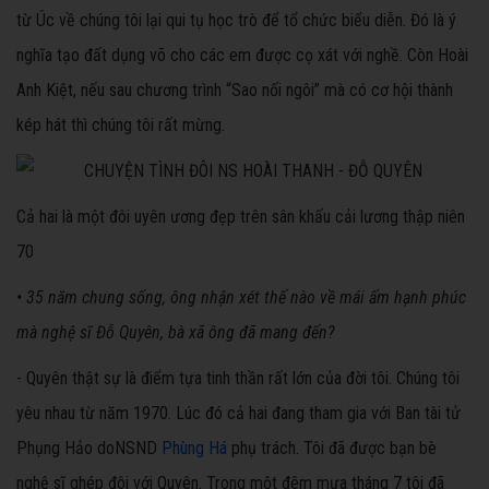
từ Úc về chúng tôi lại qui tụ học trò để tổ chức biểu diễn. Đó là ý
nghĩa tạo đất dụng võ cho các em được cọ xát với nghề. Còn Hoài
Anh Kiệt, nếu sau chương trình “Sao nối ngôi” mà có cơ hội thành
kép hát thì chúng tôi rất mừng.
Cả hai là một đôi uyên ương đẹp trên sân khấu cải lương thập niên
70
• 35 năm chung sống, ông nhận xét thế nào về mái ấm hạnh phúc
mà nghệ sĩ Đỗ Quyên, bà xã ông đã mang đến?
- Quyên thật sự là điểm tựa tinh thần rất lớn của đời tôi. Chúng tôi
yêu nhau từ năm 1970. Lúc đó cả hai đang tham gia với Ban tài tử
Phụng Hảo doNSND
Phùng Há
phụ trách. Tôi đã được bạn bè
nghệ sĩ ghép đôi với Quyên. Trong một đêm mưa tháng 7 tôi đã