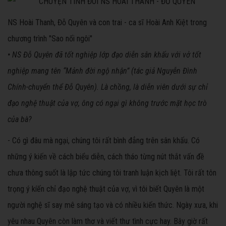
NS Hoài Thanh, Đỗ Quyên và con trai - ca sĩ Hoài Anh Kiệt trong
chương trình "Sao nối ngôi"
• NS Đỗ Quyên đã tốt nghiệp lớp đạo diễn sân khấu với vở tốt
nghiệp mang tên “Mảnh đời ngộ nhận” (tác giả Nguyễn Đình
Chính-chuyển thể Đỗ Quyên). Là chồng, là diễn viên dưới sự chỉ
đạo nghệ thuật của vợ, ông có ngại gì không trước mặt học trò
của bà?
- Có gì đâu mà ngại, chúng tôi rất bình đẳng trên sân khấu. Có
những ý kiến về cách biểu diễn, cách tháo từng nút thắt vấn đề
chưa thông suốt là lập tức chúng tôi tranh luận kịch liệt. Tôi rất tôn
trọng ý kíến chỉ đạo nghệ thuật của vợ, vì tôi biết Quyên là một
người nghệ sĩ say mê sáng tạo và có nhiều kiến thức. Ngày xưa, khi
yêu nhau Quyên còn làm thơ và viết thư tình cực hay. Bây giờ rất