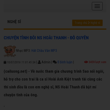
NGHỆ SĨ
Trang chủ
Nghệ sĩ
CHUYỆN TÌNH ĐÔI NS HOÀI THANH - ĐỖ QUYÊN
Nhạc MP3:
Hát Chầu Văn MP3
|
Admin
|
0 bình luận
|
3459 lượt xem
10/07/2016 11:01:45 SA
(cailuong.net) - Về nước tham gia chương trình Sao nối ngôi,
hỗ trợ cho con trai là ca sĩ Hoài Anh Kiệt tranh tài cùng các
thí sinh đều là con em nghệ sĩ, NS Hoài Thanh đã bật mí
chuyện tình của ông.
.