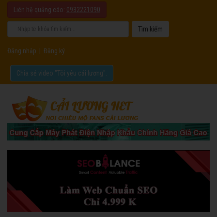
Liên hệ quảng cáo:
0932221090
Đăng nhập
|
Đăng ký
Chia sẻ video "Tôi yêu cải lương".