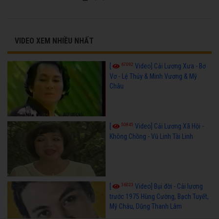
VIDEO XEM NHIỀU NHẤT
67092
[
Video] Cải Lương Xưa - Bơ
Vơ - Lệ Thủy & Minh Vương & Mỹ
Châu
50845
[
Video] Cải Lương Xã Hội -
Không Chồng - Vũ Linh Tài Linh
36023
[
Video] Bụi đời - Cải lương
trước 1975 Hùng Cường, Bạch Tuyết,
Mỹ Châu, Dũng Thanh Lâm