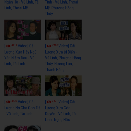
Ngân Hà - Vũ Linh, Tài
Tình - Vũ Linh, Thoại
Linh, Thoại Mỹ
Mỹ, Phương Hồng
Thủy
4114
3966
[
Video] Cải
[
Video] Cải
Lương Xưa Hãy Ngủ
Lương Xưa Đi Biển -
Yên Niềm Đau - Vũ
Vũ Linh, Phương Hồng
Linh, Tài Linh
Thủy, Hương Lan,
Thanh Hằng
4433
3601
[
Video] Cải
[
Video] Cải
Lương Nợ Cha Con Trả
Lương Xưa Còn
- Vũ Linh, Tài Linh
Duyên - Vũ Linh, Tài
Linh, Trọng Hữu