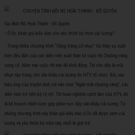
Gia đình NS Hoài Thanh - Đỗ Quyên
• Ở Úc, khán giả kiều bào còn yêu thích bộ môn cải lương?
- Trong nhiều chương trình “Vầng trăng cổ nhạc” tôi thấy sự xuất
hiện đều đặn của các diễn viên xuất thân từ cuộc thi Chuông vàng
vọng cổ. Năm nay cuộc thì này đã khởi động. Tôi cho đây là mũi
nhọn tập trung cho sân khấu cải lương do HTV tổ chức. Bởi, sau
hiệu ứng của truyền hình với sân chơi “Ngân mãi chuông vàng”, các
diễn viên trẻ tiến bộ rõ rệt. Tôi hoan nghênh cách làm của HTV, đó
là kế hoạch chiến lược góp phần vực dậy sân khấu cải lương. Từ
những chương trình này khán giả kiều bào ở Úc đã được xem cải
lương và yêu thích bộ môn này, nhất là giới trẻ.