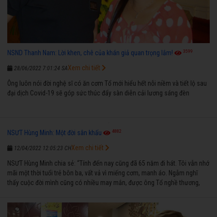
3599
NSND Thanh Nam: Lời khen, chê của khán giả quan trọng lắm!
Xem chi tiết
28/06/2022 7:01:24 SA
Ông luôn nói đời nghệ sĩ có ăn cơm Tổ mới hiểu hết nỗi niềm và tiết lộ sau
đại dịch Covid-19 sẽ góp sức thúc đẩy sàn diễn cải lương sáng đèn
4882
NSƯT Hùng Minh: Một đời sân khấu
Xem chi tiết
12/04/2022 12:05:23 CH
NSƯT Hùng Minh chia sẻ: “Tính đến nay cũng đã 65 năm đi hát. Tôi vẫn nhớ
mãi một thời tuổi trẻ bôn ba, vất vả vì miếng cơm, manh áo. Ngẫm nghĩ
thấy cuộc đời mình cũng có nhiều may mắn, được ông Tổ nghề thương,
nên từ một cậu bé nghèo chẳng biết hát xướng là gì, trong dòng đời xuôi
ngược nhận được những cơ may để từng bước thành danh với nghiệp ca
diễn”.