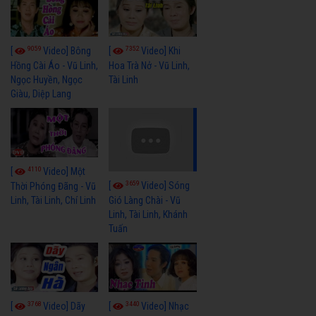
9059
7352
[
Video] Bông
[
Video] Khi
Hồng Cài Áo - Vũ Linh,
Hoa Trà Nở - Vũ Linh,
Ngọc Huyền, Ngọc
Tài Linh
Giàu, Diệp Lang
4110
[
Video] Một
3659
[
Video] Sóng
Thời Phóng Đãng - Vũ
Linh, Tài Linh, Chí Linh
Gió Làng Chài - Vũ
Linh, Tài Linh, Khánh
Tuấn
3768
3440
[
Video] Dãy
[
Video] Nhạc