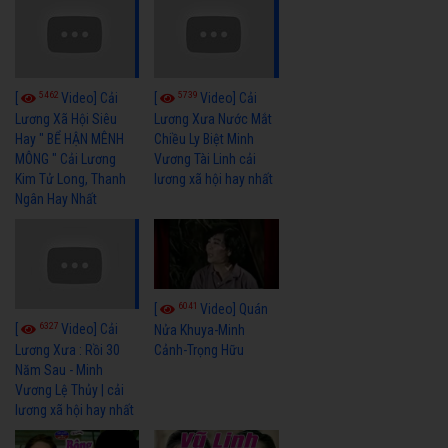
5462
5739
[
Video] Cải
[
Video] Cải
Lương Xã Hội Siêu
Lương Xưa Nước Mắt
Hay " BỂ HẬN MÊNH
Chiều Ly Biệt Minh
MÔNG " Cải Lương
Vương Tài Linh cải
Kim Tử Long, Thanh
lương xã hội hay nhất
Ngân Hay Nhất
6041
[
Video] Quán
6327
[
Video] Cải
Nửa Khuya-Minh
Cảnh-Trọng Hữu
Lương Xưa : Rồi 30
Năm Sau - Minh
Vương Lệ Thủy | cải
lương xã hội hay nhất