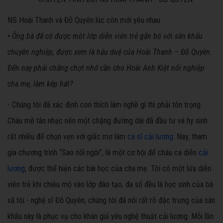
NS Hoài Thanh và Đỗ Quyên lúc còn mới yêu nhau
• Ông bà đã có được một lớp diễn viên trẻ gắn bó với sân khấu
chuyên nghiệp, được xem là hậu duệ của Hoài Thanh – Đỗ Quyên.
Đến nay phải chăng chợt nhớ cần cho Hoài Anh Kiệt nối nghiệp
cha mẹ, làm kép hát?
- Chúng tôi đã xác định con thích làm nghề gì thì phải tôn trọng.
Cháu mê tân nhạc nên một chặng đường dài đã đầu tư và hy sinh
rất nhiều để chọn vẹn với giấc mơ làm
ca sĩ cải lương
. Nay, tham
gia chương trình “Sao nối ngôi”, là một cơ hội để cháu ca diễn
cải
lương
, được thể hiện các bài học của cha mẹ. Tôi có một lứa diễn
viên trẻ khi chiêu mộ vào lớp đào tạo, đa số đều là học sinh của bà
xã tôi - nghệ sĩ Đỗ Quyên, chúng tôi đã nói rất rõ đặc trưng của sân
khấu này là phục vụ cho khán giả yêu nghệ thuật cải lương. Mỗi lần