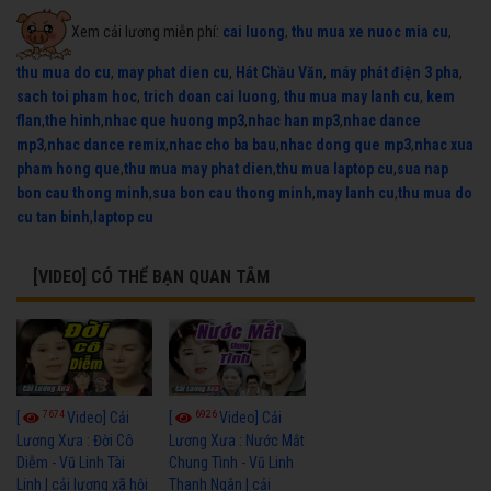
Xem cải lương miễn phí:
cai luong
,
thu mua xe nuoc mia cu
,
thu mua do cu
,
may phat dien cu
,
Hát Chầu Văn
,
máy phát điện 3 pha
,
sach toi pham hoc
,
trich doan cai luong
,
thu mua may lanh cu
,
kem
flan
,
the hinh
,
nhac que huong mp3
,
nhac han mp3
,
nhac dance
mp3
,
nhac dance remix
,
nhac cho ba bau
,
nhac dong que mp3
,
nhac xua
pham hong que
,
thu mua may phat dien
,
thu mua laptop cu
,
sua nap
bon cau thong minh
,
sua bon cau thong minh
,
may lanh cu
,
thu mua do
cu tan binh
,
laptop cu
[VIDEO] CÓ THỂ BẠN QUAN TÂM
7674
6926
[
Video] Cải
[
Video] Cải
Lương Xưa : Đời Cô
Lương Xưa : Nước Mắt
Diễm - Vũ Linh Tài
Chung Tình - Vũ Linh
Linh | cải lương xã hội
Thanh Ngân | cải