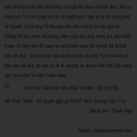
tiếc những lá thư đó tôi không còn giữ để khoe với bạn đọc. Khi xa
nhau hơn 10 năm, phải nói dù có sánh bước bên ai thì tôi cũng nhớ
về Quyên. Có lẽ ông Tổ thương nên cho chúng tôi hàn gắn lại.
Chúng tôi yêu nhau thật lòng, dám vượt qua bao sóng gió, khó khăn
trong 10 năm trời để quay lại sống bên nhau, thì với tôi đó là mối
tình rất đẹp. Tôi nhớ một vài câu thơ mình đã viết: “Chỉ mình em ở
bên này nỗi nhớ, thì anh cứ đi đi...nhưng xin đừng trăn trở! Dẫu sóng
gió, mưa dầm ta vẫn ở bên nhau”.
NS Hoài Thanh - Đỗ Quyên gặp gỡ NSƯT
Minh Vương
,
Cẩm Tiên
Bài và ảnh: Thanh Hiệp
Nguồn: cailuongvietnam.com