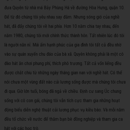
đưa Quyên từ nhà má Bảy Phùng Há về đường Hòa Hưng, quận 10.
Để từ đó chúng tôi yêu nhau say đắm. Nhưng sóng gió của nghề
hát, đã đẩy chúng tôi về hai phía. Hơn 10 năm chia tay nhau, đến
năm 1980, chúng tôi mới chính thức thành hôn. Tất nhiên lúc đó tôi
là người năn nỉ. Mái ấm hạnh phúc của gia đình tôi tất cả đều nhờ
vào sự quán xuyến chu đáo của bà xã. Quyên không phải là một cô
đào hát ăn chơi phung phí, thích phô trương. Tất cả vốn liếng đều
được chắt chiu từ những ngày tháng gian nan với nghề hát. Có thể
nói chưa một vùng đất nào cải lương sống được mà chúng tôi chưa
đi qua. Giờ lớn tuổi, bóng đã ngả về chiều. Định cư sang Úc chung
sống với cô con gái, chúng tôi vẫn tích cực tham gia những hoạt
động biểu diễn nghệ thuật cải lương phục vụ kiều bào. Và mỗi năm
đều tổ chức về nước để thăm bạn bè đồng nghiệp và tham gia ca
hát với các học trò.