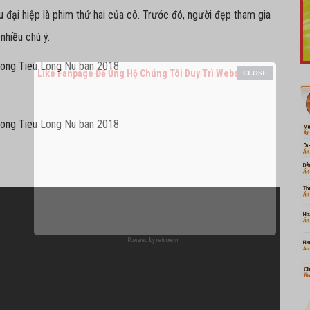
u đại hiệp là phim thứ hai của cô. Trước đó, người đẹp tham gia
hiều chú ý.
Like Fanpage Để Ủng Hộ Chúng Tôi Duy Trì Website
Powered by
netcore.vn