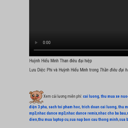
Huỳnh Hiểu Minh Than điêu đại hiệp
Lưu Diệc Phi và Huỳnh Hiểu Minh trong
Thần điêu đại h
Xem cải lương miễn phí:
cai luong
,
thu mua xe nuo
điện 3 pha
,
sach toi pham hoc
,
trich doan cai luong
,
thu m
mp3
,
nhac dance mp3
,
nhac dance remix
,
nhac cho ba bau
,
dien
,
thu mua laptop cu
,
sua nap bon cau thong minh
,
sua 