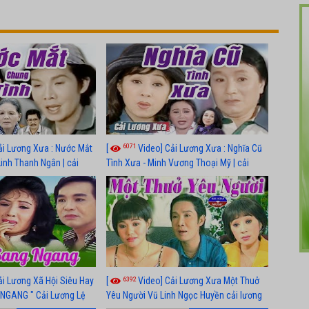
6071
ải Lương Xưa : Nước Mắt
[
Video] Cải Lương Xưa : Nghĩa Cũ
Linh Thanh Ngân | cải
Tình Xưa - Minh Vương Thoại Mỹ | cải
 nhất
lương xã hội hay nhất
6392
ải Lương Xã Hội Siêu Hay
[
Video] Cải Lương Xưa Một Thuở
NGANG " Cải Lương Lệ
Yêu Người Vũ Linh Ngọc Huyền cải lương