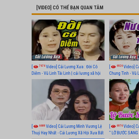
[VIDEO] CÓ THỂ BẠN QUAN TÂM
7674
6926
[
Video] Cải Lương Xưa : Đời Cô
[
Video] C
Diễm - Vũ Linh Tài Linh | cải lương xã hội
Chung Tình - Vũ 
hay nhất
lương xã hội hay
6688
6976
[
Video] Cải Lương Minh Vương Lệ
[
Video] C
Thuỷ Hay Nhất - Cải Lương Xã Hội Xưa Bất
" LỠ BƯỚC SANG 