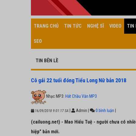
TRANG CHỦ
TIN TỨC
NGHỆ SĨ
VIDEO
TIN 
SEO
TIN BÊN LỀ
Cô gái 22 tuổi đóng Tiểu Long Nữ bản 2018
Nhạc MP3:
Hát Chầu Văn MP3
|
Admin
|
0 bình luận
|
16/09/2018 9:01:17 SA
(cailuong.net) - Mao Hiểu Tuệ - người chưa có nhiề
hiệp" bản mới.