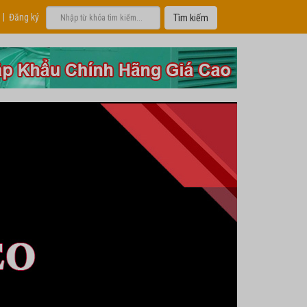
|
Đăng ký