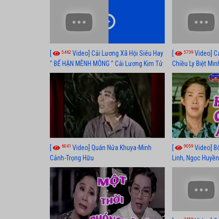
Hủ
Thuỷ, Thanh Tuấ
5462
5739
[
Video] Cải Lương Xã Hội Siêu Hay
[
Video] C
" BỂ HẬN MÊNH MÔNG " Cải Lương Kim Tử
Chiều Ly Biệt Min
Long, Thanh Ngân Hay Nhất
lương xã hội hay
6041
9059
[
Video] Quán Nửa Khuya-Minh
[
Video] B
Cảnh-Trọng Hữu
Linh, Ngọc Huyền