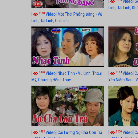
3659
[
Video] S
Linh, Tài Linh, K
4110
[
Video] Một Thời Phóng Đãng - Vũ
Linh, Tài Linh, Chí Linh
3440
4114
[
Video] Nhạc Tình - Vũ Linh, Thoại
[
Video] C
Mỹ, Phương Hồng Thủy
Yên Niềm Đau - Vũ
4433
3600
[
Video] Cải Lương Nợ Cha Con Trả
[
Video] C