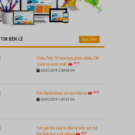
TIN BÊN LỀ
Đọc thêm
Châu Tinh Trì hứa hẹn phim chiếu Tết
6770
'cười ra nước mắt'
03/01/2019 2:04:06 CH
6270
Kim Kardashian có con thứ tư
03/01/2019 1:03:37 CH
'Em gái trà sữa' bị đồn ly hôn sau bê
6591
bối tình dục của chồng