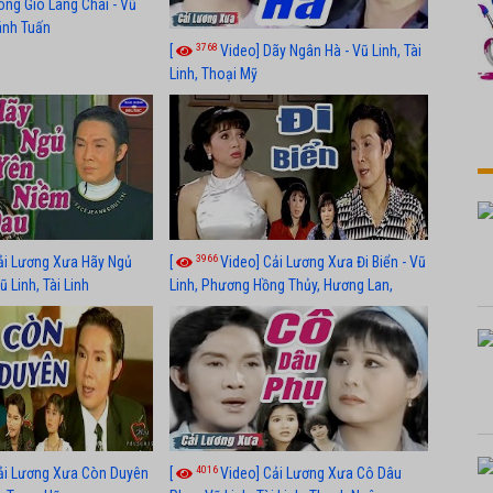
óng Gió Làng Chài - Vũ
hánh Tuấn
3768
[
Video] Dãy Ngân Hà - Vũ Linh, Tài
Linh, Thoại Mỹ
3966
ải Lương Xưa Hãy Ngủ
[
Video] Cải Lương Xưa Đi Biển - Vũ
 Linh, Tài Linh
Linh, Phương Hồng Thủy, Hương Lan,
Thanh Hằng
4016
ải Lương Xưa Còn Duyên
[
Video] Cải Lương Xưa Cô Dâu