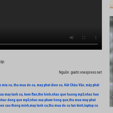
iệp
.
Nguồn: giaitri.vnexpress.net
c mia cu
,
thu mua do cu
,
may phat dien cu
,
Hát Chầu Văn
,
máy phát
ua may lanh cu
,
kem flan
,
the hinh
,
nhac que huong mp3
,
nhac han
nhac dong que mp3
,
nhac xua pham hong que
,
thu mua may phat
bon cau thong minh
,
may lanh cu
,
thu mua do cu tan binh
,
laptop cu