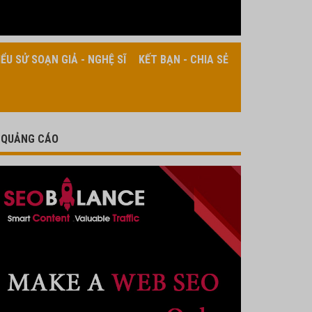
IỂU SỬ SOẠN GIẢ - NGHỆ SĨ
KẾT BẠN - CHIA SẺ
QUẢNG CÁO