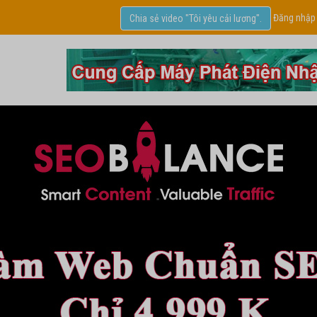
Đăng nhập
Chia sẻ video "Tôi yêu cải lương".