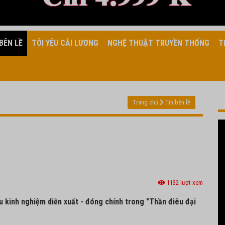
BÊN LỀ
TÔI YÊU CẢI LƯƠNG
NGHỆ THUẬT TRUYỀN THỐNG
T
Trang chủ
Tin bên lề
1132 lượt xem
u kinh nghiệm diễn xuất - đóng chính trong "Thần điêu đại