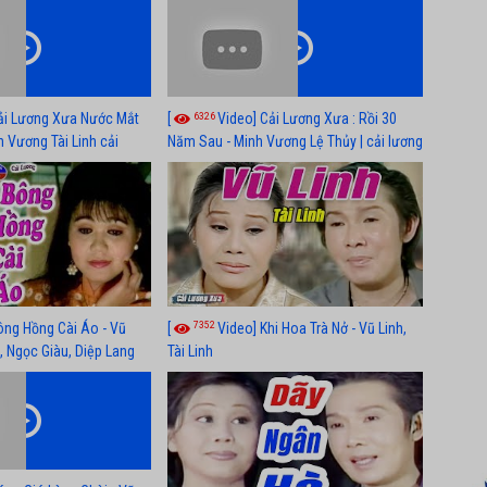
n, Hồng Nga
xã hội hay nhất
6326
ải Lương Xưa Nước Mắt
[
Video] Cải Lương Xưa : Rồi 30
h Vương Tài Linh cải
Năm Sau - Minh Vương Lệ Thủy | cải lương
 nhất
xã hội hay nhất
7352
ông Hồng Cài Áo - Vũ
[
Video] Khi Hoa Trà Nở - Vũ Linh,
, Ngọc Giàu, Diệp Lang
Tài Linh