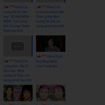
5460
5736
[
Video] Cải
[
Video] Cải
Lương Xã Hội Siêu
Lương Xưa Nước Mắt
Hay " BỂ HẬN MÊNH
Chiều Ly Biệt Minh
MÔNG " Cải Lương
Vương Tài Linh cải
Kim Tử Long, Thanh
lương xã hội hay nhất
Ngân Hay Nhất
6040
[
Video] Quán
6323
[
Video] Cải
Nửa Khuya-Minh
Cảnh-Trọng Hữu
Lương Xưa : Rồi 30
Năm Sau - Minh
Vương Lệ Thủy | cải
lương xã hội hay nhất