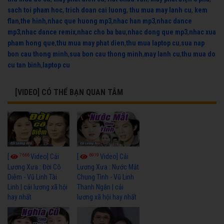
sach toi pham hoc
,
trich doan cai luong
,
thu mua may lanh cu
,
kem
flan
,
the hinh
,
nhac que huong mp3
,
nhac han mp3
,
nhac dance
mp3
,
nhac dance remix
,
nhac cho ba bau
,
nhac dong que mp3
,
nhac xua
pham hong que
,
thu mua may phat dien
,
thu mua laptop cu
,
sua nap
bon cau thong minh
,
sua bon cau thong minh
,
may lanh cu
,
thu mua do
cu tan binh
,
laptop cu
[VIDEO] CÓ THỂ BẠN QUAN TÂM
7666
6919
[
Video] Cải
[
Video] Cải
Lương Xưa : Đời Cô
Lương Xưa : Nước Mắt
Diễm - Vũ Linh Tài
Chung Tình - Vũ Linh
Linh | cải lương xã hội
Thanh Ngân | cải
hay nhất
lương xã hội hay nhất