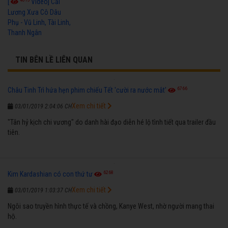
[
Video] Cải
Lương Xưa Cô Dâu
Phụ - Vũ Linh, Tài Linh,
Thanh Ngân
TIN BÊN LỀ LIÊN QUAN
6766
Châu Tinh Trì hứa hẹn phim chiếu Tết 'cười ra nước mắt'
Xem chi tiết
03/01/2019 2:04:06 CH
"Tân hỷ kịch chi vương" do danh hài đạo diễn hé lộ tình tiết qua trailer đầu
tiên.
6268
Kim Kardashian có con thứ tư
Xem chi tiết
03/01/2019 1:03:37 CH
Ngôi sao truyền hình thực tế và chồng, Kanye West, nhờ người mang thai
hộ.