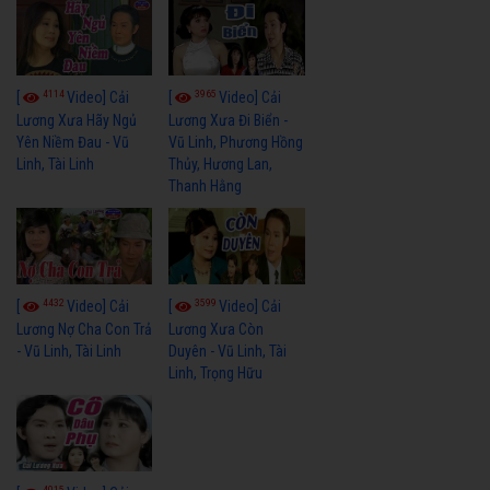
4114
3965
[
Video] Cải
[
Video] Cải
Lương Xưa Hãy Ngủ
Lương Xưa Đi Biển -
Yên Niềm Đau - Vũ
Vũ Linh, Phương Hồng
Linh, Tài Linh
Thủy, Hương Lan,
Thanh Hằng
4432
3599
[
Video] Cải
[
Video] Cải
Lương Nợ Cha Con Trả
Lương Xưa Còn
- Vũ Linh, Tài Linh
Duyên - Vũ Linh, Tài
Linh, Trọng Hữu
4015