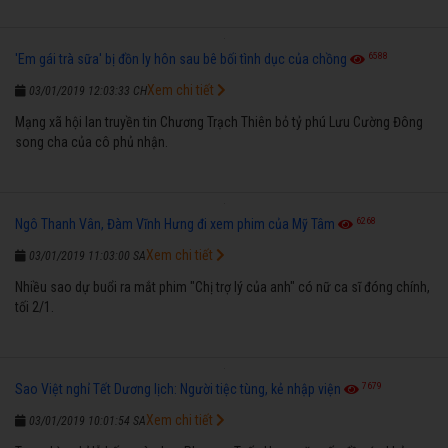
6588
'Em gái trà sữa' bị đồn ly hôn sau bê bối tình dục của chồng
Xem chi tiết
03/01/2019 12:03:33 CH
Mạng xã hội lan truyền tin Chương Trạch Thiên bỏ tỷ phú Lưu Cường Đông
song cha của cô phủ nhận.
6268
Ngô Thanh Vân, Đàm Vĩnh Hưng đi xem phim của Mỹ Tâm
Xem chi tiết
03/01/2019 11:03:00 SA
Nhiều sao dự buổi ra mắt phim "Chị trợ lý của anh" có nữ ca sĩ đóng chính,
tối 2/1.
7679
Sao Việt nghỉ Tết Dương lịch: Người tiệc tùng, kẻ nhập viện
Xem chi tiết
03/01/2019 10:01:54 SA