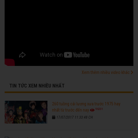
Xem thêm nhiều video khác
TIN TỨC XEM NHIỀU NHẤT
260 tuồng cải lương xưa trước 1975 hay
96201
nhất từ trước đến nay
17/07/2017 11:33:48 CH