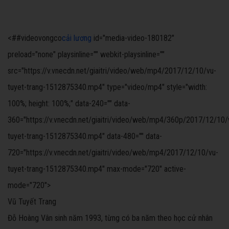
<##videovongco
cải lương
id="media-video-180182"
preload="none" playsinline="" webkit-playsinline=""
src="https://v.vnecdn.net/giaitri/video/web/mp4/2017/12/10/vu-
tuyet-trang-1512875340.mp4" type="video/mp4" style="width:
100%; height: 100%;" data-240="" data-
360="https://v.vnecdn.net/giaitri/video/web/mp4/360p/2017/12/10/
tuyet-trang-1512875340.mp4" data-480="" data-
720="https://v.vnecdn.net/giaitri/video/web/mp4/2017/12/10/vu-
tuyet-trang-1512875340.mp4" max-mode="720" active-
mode="720">
Vũ Tuyết Trang
Đỗ Hoàng Vân sinh năm 1993, từng có ba năm theo học cử nhân