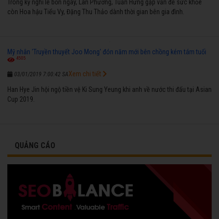
Trong kỳ nghỉ lễ bốn ngày, Lan Phương, Tuấn Hưng gặp vấn đề sức khỏe
còn Hoa hậu Tiểu Vy, Đặng Thu Thảo dành thời gian bên gia đình.
Mỹ nhân 'Truyền thuyết Joo Mong' đón năm mới bên chồng kém tám tuổi
4505
Xem chi tiết
03/01/2019 7:00:42 SA
Han Hye Jin hội ngộ tiền vệ Ki Sung Yeung khi anh về nước thi đấu tại Asian
Cup 2019.
QUẢNG CÁO