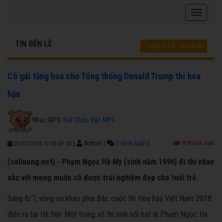
TIN BÊN LỀ
Trang chủ
Tin bên lề
Cô gái tặng hoa cho Tổng thống Donald Trump thi hoa
hậu
Nhạc MP3:
Hát Chầu Văn MP3
|
Admin
|
1 bình luận
|
918 lượt xem
09/07/2018 10:00:49 SA
(cailuong.net) - Phạm Ngọc Hà My (sinh năm 1996) đi thi nhan
sắc với mong muốn có được trải nghiệm đẹp cho tuổi trẻ.
Sáng 8/7, vòng sơ khảo phía Bắc cuộc thi Hoa hậu Việt Nam 2018
diễn ra tại Hà Nội. Một trong số thí sinh nổi bật là Phạm Ngọc Hà