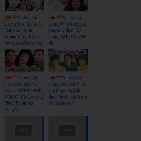
6058
6682
[
Video] Cải
[
Video] Cải
Lương Xưa : Nghĩa Cũ
Lương Minh Vương Lệ
Tình Xưa - Minh
Thuỷ Hay Nhất - Cải
Vương Thoại Mỹ | cải
Lương Xã Hội Xưa Bất
lương xã hội hay nhất
Hủ
6971
6391
[
Video] Cải
[
Video] Cải
Lương Xã Hội Siêu
Lương Xưa Một Thuở
Hay " LỠ BƯỚC SANG
Yêu Người Vũ Linh
NGANG " Cải Lương Lệ
Ngọc Huyền cải lương
Thuỷ, Thanh Tuấn,
xã hội hay nhất
Hồng Nga