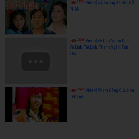
34584
[
Video] Cải Lương Xã Hội: SỐ
PHẬN
24588
[
Video] Kẻ Chợ Người Quê -
Vũ Linh, Tài Linh, Thanh Ngân, Tấn
Beo
23605
[
Video] Phạm Công Cúc Hoa
- Vũ Linh