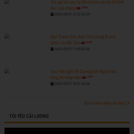
'Em gái trà sữa' bị đồn ly hôn sau bê bối tình
6588
dục của chồng
03/01/2019 12:03:33 CH
Ngô Thanh Vân, Đàm Vĩnh Hưng đi xem
6268
phim của Mỹ Tâm
03/01/2019 11:03:00 SA
Sao Việt nghỉ Tết Dương lịch: Người tiệc
7679
tùng, kẻ nhập viện
03/01/2019 10:01:54 SA
Xem thêm nhiều tin khác
TÔI YÊU CẢI LƯƠNG