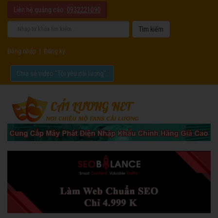
Liên hệ quảng cáo:
0932221090
Đăng nhập
|
Đăng ký
Chia sẻ video "Tôi yêu cải lương".