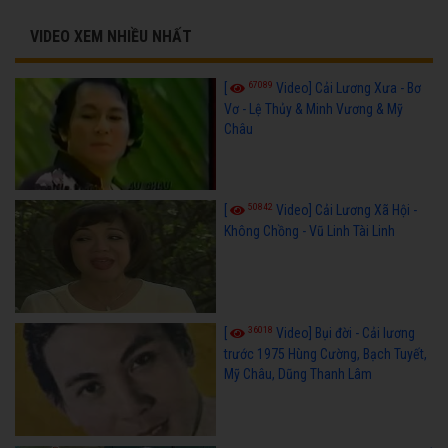
VIDEO XEM NHIỀU NHẤT
67089
[
Video] Cải Lương Xưa - Bơ
Vơ - Lệ Thủy & Minh Vương & Mỹ
Châu
50842
[
Video] Cải Lương Xã Hội -
Không Chồng - Vũ Linh Tài Linh
36018
[
Video] Bụi đời - Cải lương
trước 1975 Hùng Cường, Bạch Tuyết,
Mỹ Châu, Dũng Thanh Lâm