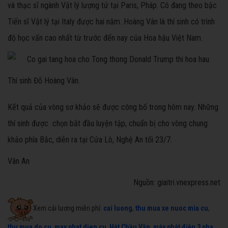
và thạc sĩ ngành Vật lý lượng tử tại Paris, Pháp. Cô đang theo bậc
Tiến sĩ Vật lý tại Italy được hai năm. Hoàng Vân là thí sinh có trình
độ học vấn cao nhất từ trước đến nay của Hoa hậu Việt Nam.
Thí sinh Đỗ Hoàng Vân.
Kết quả của vòng sơ khảo sẽ được công bố trong hôm nay. Những
thí sinh được chọn bắt đầu luyện tập, chuẩn bị cho vòng chung
khảo phía Bắc, diễn ra tại Cửa Lò, Nghệ An tối 23/7.
Vân An
Nguồn: giaitri.vnexpress.net
Xem cải lương miễn phí:
cai luong
,
thu mua xe nuoc mia cu
,
thu mua do cu
,
may phat dien cu
,
Hát Chầu Văn
,
máy phát điện 3 pha
,