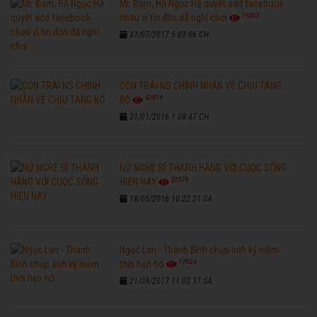
Mr. Đàm, Hồ Ngọc Hà quyết add facebook
76303
nhau vì tin đồn đã nghỉ chơi
31/07/2017 5:03:06 CH
CON TRAI NS CHINH NHẪN VỀ CHỊU TANG
42976
BỐ
31/01/2016 1:08:47 CH
NỮ NGHỆ SĨ THANH HẰNG VỚI CUỘC SỐNG
32578
HIỆN NAY
18/05/2016 10:22:21 SA
Ngọc Lan - Thanh Bình chụp ảnh kỷ niệm
17824
thời hẹn hò
21/09/2017 11:02:37 SA