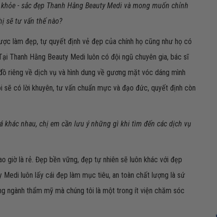
ức khỏe - sắc đẹp Thanh Hằng Beauty Medi và mong muốn chỉnh
ị sẽ tư vấn thế nào?
ợc làm đẹp, tự quyết định vẻ đẹp của chính họ cũng như họ có
Tại Thanh Hằng Beauty Medi luôn có đội ngũ chuyên gia, bác sĩ
đồ riêng về dịch vụ và hình dung về gương mặt vóc dáng mình
tôi sẽ có lời khuyên, tư vấn chuẩn mực và đạo đức, quyết định còn
iá khác nhau, chị em cần lưu ý những gì khi tìm đến các dịch vụ
ao giờ là rẻ. Đẹp bền vững, đẹp tự nhiên sẽ luôn khác với đẹp
ty Medi luôn lấy cái đẹp làm mục tiêu, an toàn chất lượng là sứ
ong ngành thẩm mỹ mà chúng tôi là một trong ít viện chăm sóc