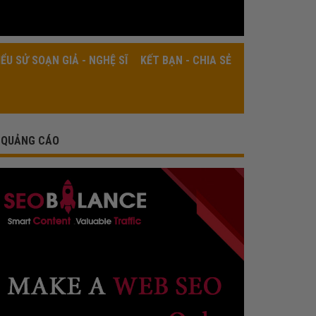
IỂU SỬ SOẠN GIẢ - NGHỆ SĨ
KẾT BẠN - CHIA SẺ
QUẢNG CÁO