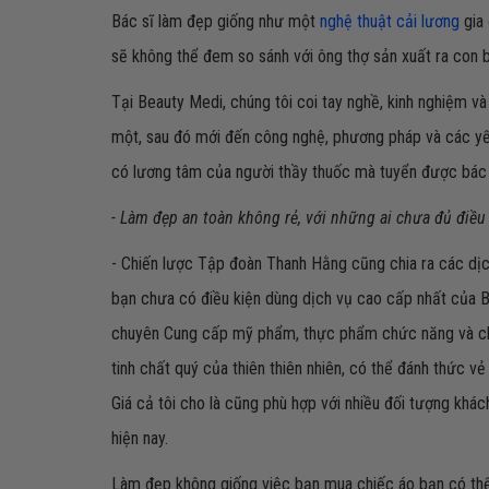
Bác sĩ làm đẹp giống như một
nghệ thuật cải lương
gia 
sẽ không thể đem so sánh với ông thợ sản xuất ra con b
Tại Beauty Medi, chúng tôi coi tay nghề, kinh nghiệm và 
một, sau đó mới đến công nghệ, phương pháp và các yếu 
có lương tâm của người thầy thuốc mà tuyển được bác sĩ 
- Làm đẹp an toàn không rẻ, với những ai chưa đủ điều 
- Chiến lược Tập đoàn Thanh Hằng cũng chia ra các dịc
bạn chưa có điều kiện dùng dịch vụ cao cấp nhất của 
chuyên Cung cấp mỹ phẩm, thực phẩm chức năng và c
tinh chất quý của thiên thiên nhiên, có thể đánh thức v
Giá cả tôi cho là cũng phù hợp với nhiều đối tượng khác
hiện nay.
Làm đẹp không giống việc bạn mua chiếc áo bạn có thể 