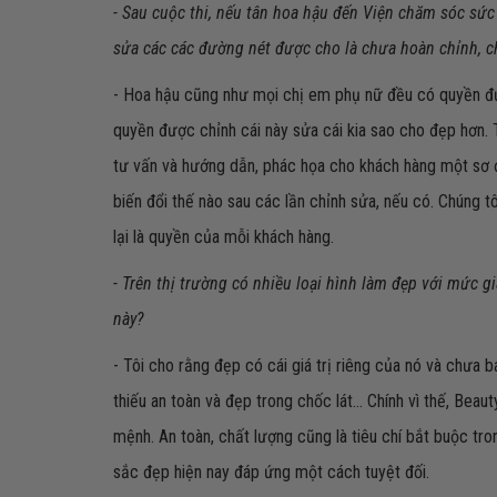
- Sau cuộc thi, nếu tân hoa hậu đến Viện chăm sóc s
sửa các các đường nét được cho là chưa hoàn chỉnh, ch
- Hoa hậu cũng như mọi chị em phụ nữ đều có quyền đư
quyền được chỉnh cái này sửa cái kia sao cho đẹp hơn. 
tư vấn và hướng dẫn, phác họa cho khách hàng một sơ 
biến đổi thế nào sau các lần chỉnh sửa, nếu có. Chúng 
lại là quyền của mỗi khách hàng.
- Trên thị trường có nhiều loại hình làm đẹp với mức g
này?
- Tôi cho rằng đẹp có cái giá trị riêng của nó và chưa b
thiếu an toàn và đẹp trong chốc lát... Chính vì thế, Beau
mệnh. An toàn, chất lượng cũng là tiêu chí bắt buộc tr
sắc đẹp hiện nay đáp ứng một cách tuyệt đối.