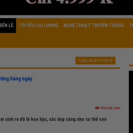
BÊN LỀ
TÔI YÊU CẢI LƯƠNG
NGHỆ THUẬT TRUYỀN THỐNG
T
Trang chủ
Tin bên lề
ưỡng hàng ngày
966 lượt xem
i sinh ra đã là hoa hậu, sắc đẹp cũng như cơ thể con