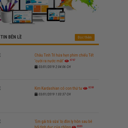
TIN BÊN LỀ
Đọc thêm
Châu Tinh Trì hứa hẹn phim chiếu Tết
6767
'cười ra nước mắt'
03/01/2019 2:04:06 CH
6268
Kim Kardashian có con thứ tư
03/01/2019 1:03:37 CH
'Em gái trà sữa' bị đồn ly hôn sau bê
6589
bối tình dục của chồng