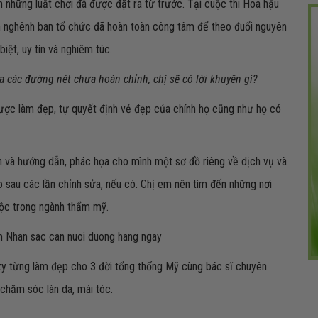
 những luật chơi đã được đặt ra từ trước. Tại cuộc thi Hoa hậu
oan nghênh ban tổ chức đã hoàn toàn công tâm để theo đuổi nguyên
iệt, uy tín và nghiêm túc.
a các đường nét chưa hoàn chỉnh, chị sẽ có lời khuyên gì?
ợc làm đẹp, tự quyết định vẻ đẹp của chính họ cũng như họ có
ấn và hướng dẫn, phác họa cho mình một sơ đồ riêng về dịch vụ và
 sau các lần chỉnh sửa, nếu có. Chị em nên tìm đến những nơi
buộc trong ngành thẩm mỹ.
izy từng làm đẹp cho 3 đời tổng thống Mỹ cùng bác sĩ chuyên
 chăm sóc làn da, mái tóc.