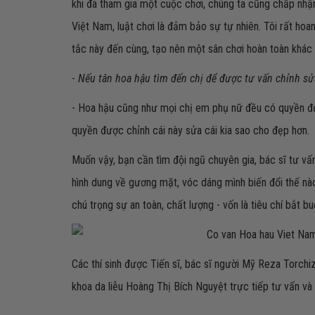
khi đã tham gia một cuộc chơi, chúng ta cũng chấp nhận
Việt Nam, luật chơi là đảm bảo sự tự nhiên. Tôi rất h
tắc này đến cùng, tạo nên một sân chơi hoàn toàn khác b
-
Nếu tân hoa hậu tìm đến chị để được tư vấn chỉnh sử
- Hoa hậu cũng như mọi chị em phụ nữ đều có quyền đư
quyền được chỉnh cái này sửa cái kia sao cho đẹp hơn.
Muốn vậy, bạn cần tìm đội ngũ chuyên gia, bác sĩ tư v
hình dung về gương mặt, vóc dáng mình biến đổi thế nào
chú trọng sự an toàn, chất lượng - vốn là tiêu chí bắt 
Các thí sinh được Tiến sĩ, bác sĩ người Mỹ Reza Torch
khoa da liễu Hoàng Thị Bích Nguyệt trực tiếp tư vấn và