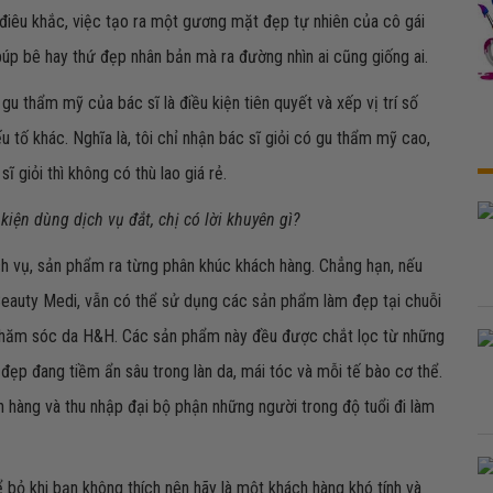
điêu khắc, việc tạo ra một gương mặt đẹp tự nhiên của cô gái
úp bê hay thứ đẹp nhân bản mà ra đường nhìn ai cũng giống ai.
gu thẩm mỹ của bác sĩ là điều kiện tiên quyết và xếp vị trí số
tố khác. Nghĩa là, tôi chỉ nhận bác sĩ giỏi có gu thẩm mỹ cao,
giỏi thì không có thù lao giá rẻ.
kiện dùng dịch vụ đắt, chị có lời khuyên gì?
h vụ, sản phẩm ra từng phân khúc khách hàng. Chẳng hạn, nếu
Beauty Medi, vẫn có thể sử dụng các sản phẩm làm đẹp tại chuỗi
hăm sóc da H&H. Các sản phẩm này đều được chắt lọc từ những
ẻ đẹp đang tiềm ẩn sâu trong làn da, mái tóc và mỗi tế bào cơ thể.
h hàng và thu nhập đại bộ phận những người trong độ tuổi đi làm
bỏ khi bạn không thích nên hãy là một khách hàng khó tính và