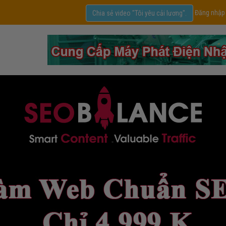
Đăng nhập
Chia sẻ video "Tôi yêu cải lương".