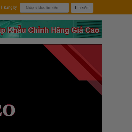
|
Đăng ký