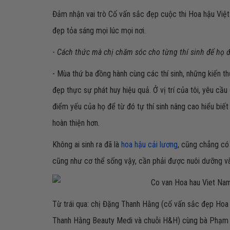
Đảm nhận vai trò Cố vấn sắc đẹp cuộc thi Hoa hậu Việt
đẹp tỏa sáng mọi lúc mọi nơi.
-
Cách thức mà chị chăm sóc cho từng thí sinh để họ đạ
- Mùa thứ ba đồng hành cùng các thí sinh, những kiến t
đẹp thực sự phát huy hiệu quả. Ở vị trí của tôi, yêu cầu
điểm yếu của họ để từ đó tự thí sinh nâng cao hiểu biết
hoàn thiện hơn.
Không ai sinh ra đã là
hoa hậu cải lương
, cũng chẳng có
cũng như cơ thể sống vậy, cần phải được nuôi dưỡng v
Từ trái qua: chị Đặng Thanh Hằng (cố vấn sắc đẹp Hoa 
Thanh Hằng Beauty Medi và chuỗi H&H) cùng bà Phạm 