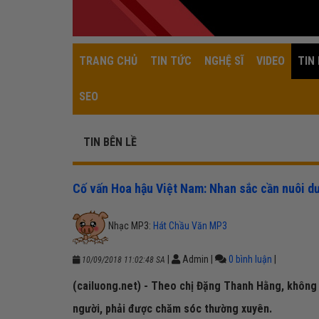
TRANG CHỦ
TIN TỨC
NGHỆ SĨ
VIDEO
TIN 
SEO
TIN BÊN LỀ
Cố vấn Hoa hậu Việt Nam: Nhan sắc cần nuôi d
Nhạc MP3:
Hát Chầu Văn MP3
|
Admin
|
0 bình luận
|
10/09/2018 11:02:48 SA
(cailuong.net) - Theo chị Đặng Thanh Hằng, không a
người, phải được chăm sóc thường xuyên.