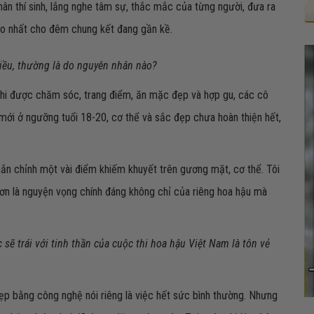
hân thí sinh, lắng nghe tâm sự, thắc mắc của từng người, đưa ra
ảo nhất cho đêm chung kết đang gần kề.
nhiều, thường là do nguyên nhân nào?
n khi được chăm sóc, trang điểm, ăn mặc đẹp và hợp gu, các cô
 mới ở ngưỡng tuổi 18-20, cơ thể và sắc đẹp chưa hoàn thiện hết,
n chỉnh một vài điểm khiếm khuyết trên gương mặt, cơ thể. Tôi
ơn là nguyện vọng chính đáng không chỉ của riêng hoa hậu mà
ẽ trái với tinh thần của cuộc thi hoa hậu Việt Nam là tôn vẻ
đẹp bằng công nghệ nói riêng là việc hết sức bình thường. Nhưng