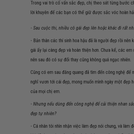
Trong vai trò cố vấn sắc đẹp, chị theo sát từng bước c
lời khuyên để các bạn có thể giữ được sắc vóc hoàn h
-
Sau cuộc thi, nhiều cô gái đẹp lên hoặc khác đi rất 
- Bản thân các thí sinh hoa hậu đã là người đẹp rồi nê
gái ấy lại càng đẹp và hoàn thiện hơn. Chưa kể, các em
nên sau đó có sự đổi thay cũng không quá ngạc nhiên.
Cũng có em sau đăng quang đã tìm đến công nghệ để nắ
nghĩ vươn tới cái đẹp, mong muốn mình ngày một đẹp h
của mọi chị em.
-
Nhưng nếu dùng đến công nghệ để cải thiện nhan sắc s
đẹp tự nhiên?
- Cá nhân tôi nhìn nhận việc làm đẹp nói chung, và làm 