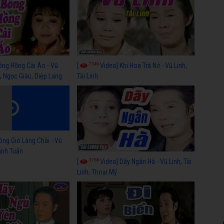
7349
ông Hồng Cài Áo - Vũ
[
Video] Khi Hoa Trà Nở - Vũ Linh,
, Ngọc Giàu, Diệp Lang
Tài Linh
óng Gió Làng Chài - Vũ
hánh Tuấn
3766
[
Video] Dãy Ngân Hà - Vũ Linh, Tài
Linh, Thoại Mỹ