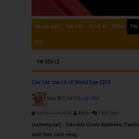
TRANG CHỦ
TIN TỨC
NGHỆ SĨ
VIDEO
TIN 
SEO
TIN BÊN LỀ
Con các sao cổ vũ World Cup 2018
Nhạc MP3:
Hát Chầu Văn MP3
|
Admin
|
1 bình luận
|
02/07/2018 4:06:34 CH
(cailuong.net) - Siêu mẫu Gisele Bundchen, Candice
mình theo cách riêng.