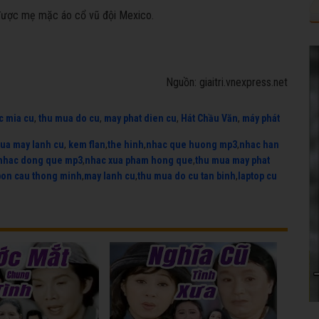
được mẹ mặc áo cổ vũ đội Mexico.
Nguồn: giaitri.vnexpress.net
c mia cu
,
thu mua do cu
,
may phat dien cu
,
Hát Chầu Văn
,
máy phát
ua may lanh cu
,
kem flan
,
the hinh
,
nhac que huong mp3
,
nhac han
nhac dong que mp3
,
nhac xua pham hong que
,
thu mua may phat
bon cau thong minh
,
may lanh cu
,
thu mua do cu tan binh
,
laptop cu