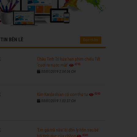
TIN BÊN LỀ
Đọc thêm
Châu Tinh Trì hứa hẹn phim chiếu Tết
6765
'cười ra nước mắt'
03/01/2019 2:04:06 CH
6265
Kim Kardashian có con thứ tư
03/01/2019 1:03:37 CH
'Em gái trà sữa' bị đồn ly hôn sau bê
6585
bối tình dục của chồng