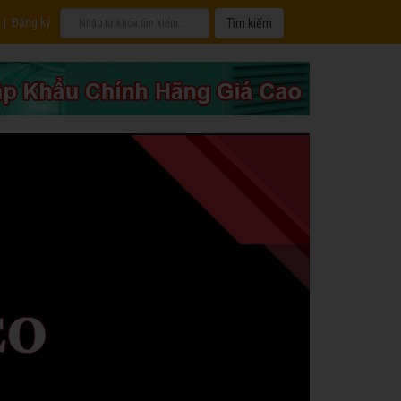
|
Đăng ký