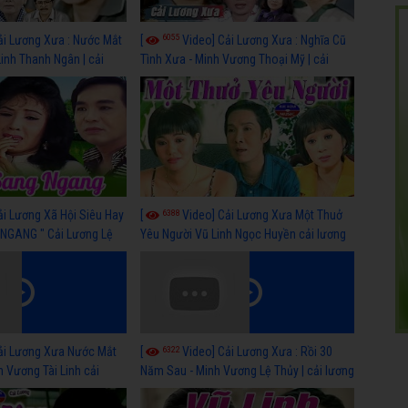
6055
ải Lương Xưa : Nước Mắt
[
Video] Cải Lương Xưa : Nghĩa Cũ
Linh Thanh Ngân | cải
Tình Xưa - Minh Vương Thoại Mỹ | cải
 nhất
lương xã hội hay nhất
6388
ải Lương Xã Hội Siêu Hay
[
Video] Cải Lương Xưa Một Thuở
NGANG " Cải Lương Lệ
Yêu Người Vũ Linh Ngọc Huyền cải lương
n, Hồng Nga
xã hội hay nhất
6322
ải Lương Xưa Nước Mắt
[
Video] Cải Lương Xưa : Rồi 30
h Vương Tài Linh cải
Năm Sau - Minh Vương Lệ Thủy | cải lương
 nhất
xã hội hay nhất