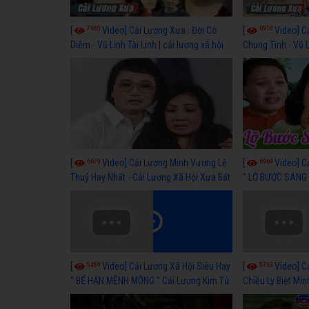
7665
6918
[
Video] Cải Lương Xưa : Đời Cô
[
Video] C
Diễm - Vũ Linh Tài Linh | cải lương xã hội
Chung Tình - Vũ 
hay nhất
lương xã hội hay
6679
6969
[
Video] Cải Lương Minh Vương Lệ
[
Video] C
Thuỷ Hay Nhất - Cải Lương Xã Hội Xưa Bất
" LỠ BƯỚC SANG 
Hủ
Thuỷ, Thanh Tuấ
5459
5733
[
Video] Cải Lương Xã Hội Siêu Hay
[
Video] C
" BỂ HẬN MÊNH MÔNG " Cải Lương Kim Tử
Chiều Ly Biệt Min
Long, Thanh Ngân Hay Nhất
lương xã hội hay