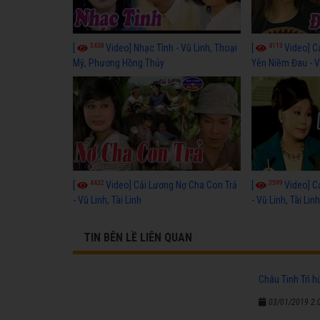
3438
4113
[
Video] Nhạc Tình - Vũ Linh, Thoại
[
Video] C
Mỹ, Phương Hồng Thủy
Yên Niềm Đau - Vũ
4432
3599
[
Video] Cải Lương Nợ Cha Con Trả
[
Video] C
- Vũ Linh, Tài Linh
- Vũ Linh, Tài Lin
TIN BÊN LỀ LIÊN QUAN
Châu Tinh Trì h
03/01/2019 2: