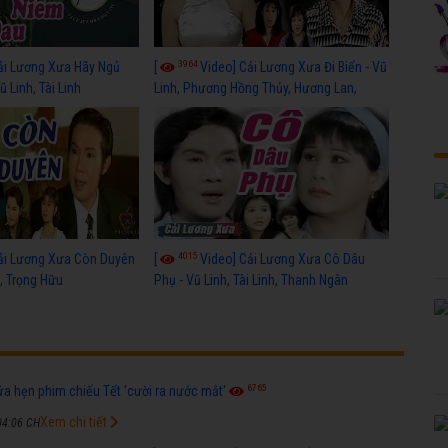
3964
ải Lương Xưa Hãy Ngủ
[
Video] Cải Lương Xưa Đi Biển - Vũ
 Linh, Tài Linh
Linh, Phương Hồng Thủy, Hương Lan,
Thanh Hằng
4015
ải Lương Xưa Còn Duyên
[
Video] Cải Lương Xưa Cô Dâu
h, Trọng Hữu
Phụ - Vũ Linh, Tài Linh, Thanh Ngân
6765
ứa hẹn phim chiếu Tết 'cười ra nước mắt'
Xem chi tiết
04:06 CH