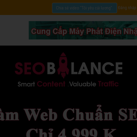
Đăng nhập
Chia sẻ video "Tôi yêu cải lương".