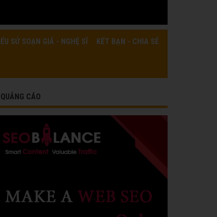
IỂU SỬ SOẠN GIẢ - NGHỆ SĨ
KẾT BẠN - CHIA SẺ
QUẢNG CÁO