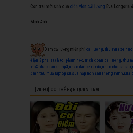
Con trai mới sinh của
diễn viên cải lương
Eva Longoria 
Minh Anh
Xem cải lương miễn phí:
cai luong
,
thu mua xe nuo
điện 3 pha
,
sach toi pham hoc
,
trich doan cai luong
,
thu m
mp3
,
nhac dance mp3
,
nhac dance remix
,
nhac cho ba bau
,
dien
,
thu mua laptop cu
,
sua nap bon cau thong minh
,
sua 
[VIDEO] CÓ THỂ BẠN QUAN TÂM