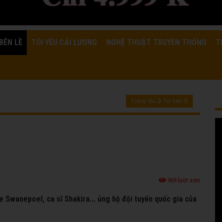
BÊN LỀ
TÔI YÊU CẢI LƯƠNG
NGHỆ THUẬT TRUYỀN THỐNG
T
Trang chủ
Tin bên lề
969 lượt xem
 Swanepoel, ca sĩ Shakira... ủng hộ đội tuyển quốc gia của