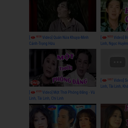
6038
9055
[
Video] Quán Nửa Khuya-Minh
[
Video] B
Cảnh-Trọng Hữu
Linh, Ngọc Huyền
3657
[
Video] S
Linh, Tài Linh, K
4109
[
Video] Một Thời Phóng Đãng - Vũ
Linh, Tài Linh, Chí Linh