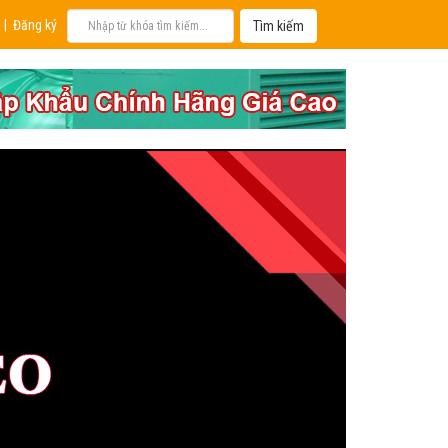
|
Đăng ký