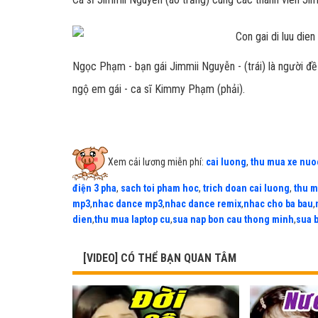
Ngọc Phạm - bạn gái Jimmii Nguyễn - (trái) là người đề
ngộ em gái - ca sĩ Kimmy Phạm (phải).
Xem cải lương miễn phí:
cai luong
,
thu mua xe nuo
điện 3 pha
,
sach toi pham hoc
,
trich doan cai luong
,
thu m
mp3
,
nhac dance mp3
,
nhac dance remix
,
nhac cho ba bau
,
dien
,
thu mua laptop cu
,
sua nap bon cau thong minh
,
sua 
[VIDEO] CÓ THỂ BẠN QUAN TÂM