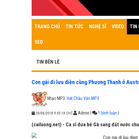
TRANG CHỦ
TIN TỨC
NGHỆ SĨ
VIDEO
TIN 
SEO
TIN BÊN LỀ
Con gái đi lưu diễn cùng Phương Thanh ở Austr
Nhạc MP3:
Hát Chầu Văn MP3
|
Admin
|
1 bình luận
|
28/06/2018 9:05:18 CH
(cailuong.net) - Ca sĩ đưa bé Gà sang đất nước chuộ