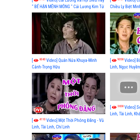
[
Video] Cải Lương Xã Hội Siêu Hay
[
Video] C
" BỂ HẬN MÊNH MÔNG " Cải Lương Kim Tử
Chiều Ly Biệt Min
Long, Thanh Ngân Hay Nhất
lương xã hội hay
6040
9058
[
Video] Quán Nửa Khuya-Minh
[
Video] B
Cảnh-Trọng Hữu
Linh, Ngọc Huyền
3658
[
Video] S
Linh, Tài Linh, K
4110
[
Video] Một Thời Phóng Đãng - Vũ
Linh, Tài Linh, Chí Linh