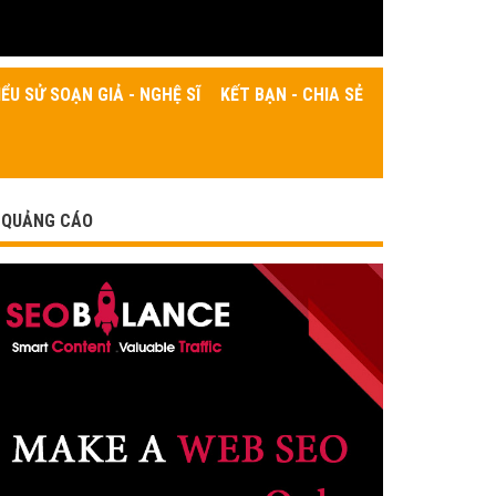
IỂU SỬ SOẠN GIẢ - NGHỆ SĨ
KẾT BẠN - CHIA SẺ
QUẢNG CÁO