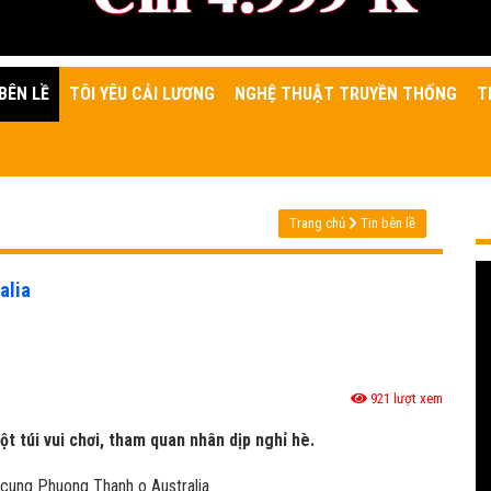
BÊN LỀ
TÔI YÊU CẢI LƯƠNG
NGHỆ THUẬT TRUYỀN THỐNG
T
Trang chủ
Tin bên lề
alia
921 lượt xem
t túi vui chơi, tham quan nhân dịp nghỉ hè.