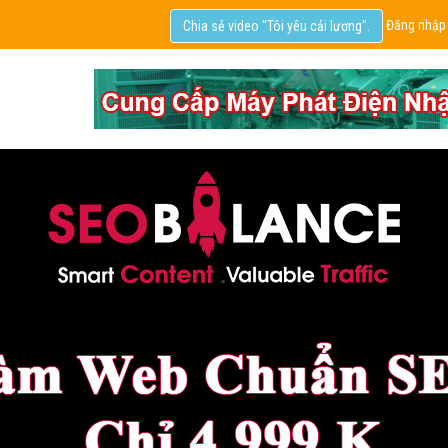
Đăng nhập
Chia sẻ video "Tôi yêu cải lương".