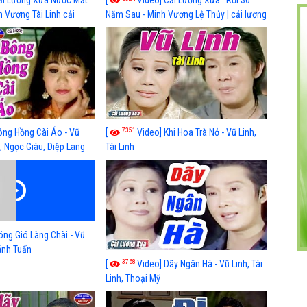
ải Lương Xưa Nước Mắt
[
Video] Cải Lương Xưa : Rồi 30
h Vương Tài Linh cải
Năm Sau - Minh Vương Lệ Thủy | cải lương
 nhất
xã hội hay nhất
7351
ông Hồng Cài Áo - Vũ
[
Video] Khi Hoa Trà Nở - Vũ Linh,
, Ngọc Giàu, Diệp Lang
Tài Linh
óng Gió Làng Chài - Vũ
hánh Tuấn
3768
[
Video] Dãy Ngân Hà - Vũ Linh, Tài
Linh, Thoại Mỹ