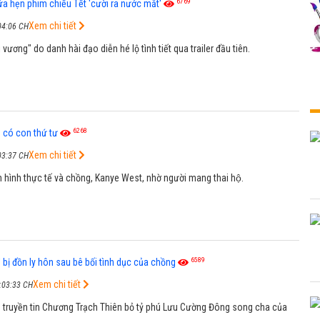
6769
ứa hẹn phim chiếu Tết 'cười ra nước mắt'
Xem chi tiết
04:06 CH
 vương" do danh hài đạo diễn hé lộ tình tiết qua trailer đầu tiên.
6268
có con thứ tư
Xem chi tiết
03:37 CH
 hình thực tế và chồng, Kanye West, nhờ người mang thai hộ.
6589
' bị đồn ly hôn sau bê bối tình dục của chồng
Xem chi tiết
:03:33 CH
n truyền tin Chương Trạch Thiên bỏ tỷ phú Lưu Cường Đông song cha của