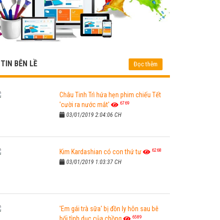
TIN BÊN LỀ
Đọc thêm
Châu Tinh Trì hứa hẹn phim chiếu Tết
6769
'cười ra nước mắt'
03/01/2019 2:04:06 CH
6268
Kim Kardashian có con thứ tư
03/01/2019 1:03:37 CH
'Em gái trà sữa' bị đồn ly hôn sau bê
6589
bối tình dục của chồng