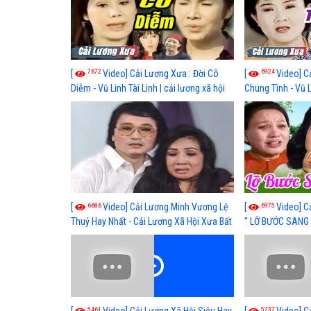
7672
6924
[
Video] Cải Lương Xưa : Đời Cô
[
Video] C
Diễm - Vũ Linh Tài Linh | cải lương xã hội
Chung Tình - Vũ 
hay nhất
lương xã hội hay
6686
6975
[
Video] Cải Lương Minh Vương Lệ
[
Video] C
Thuỷ Hay Nhất - Cải Lương Xã Hội Xưa Bất
" LỠ BƯỚC SANG 
Hủ
Thuỷ, Thanh Tuấ
5461
5737