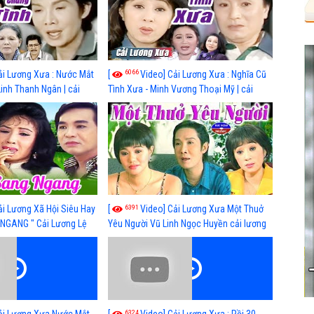
6066
ải Lương Xưa : Nước Mắt
[
Video] Cải Lương Xưa : Nghĩa Cũ
Linh Thanh Ngân | cải
Tình Xưa - Minh Vương Thoại Mỹ | cải
 nhất
lương xã hội hay nhất
6391
ải Lương Xã Hội Siêu Hay
[
Video] Cải Lương Xưa Một Thuở
NGANG " Cải Lương Lệ
Yêu Người Vũ Linh Ngọc Huyền cải lương
n, Hồng Nga
xã hội hay nhất
6324