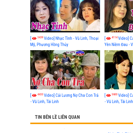
3439
4114
[
Video] Nhạc Tình - Vũ Linh, Thoại
[
Video] C
Mỹ, Phương Hồng Thủy
Yên Niềm Đau - Vũ
4433
3600
[
Video] Cải Lương Nợ Cha Con Trả
[
Video] C
- Vũ Linh, Tài Linh
- Vũ Linh, Tài Lin
TIN BÊN LỀ LIÊN QUAN