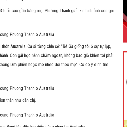
 tuổi, cao gần bằng mẹ. Phương Thanh giấu kín hình ảnh con gái
ôn Australia. Ca sĩ từng chia sẻ: "Bé Gà giống tôi ở sự tự lập,
thành. Con gái học hành chăm ngoan, không bao giờ khiến tôi phải
 không làm phiền hoặc mè nheo đòi theo mẹ". Cô có ý định tìm
.
đơn thân như đàn chị.
ii Band lần đầu lưu diễn cùng nhau tại Australia.