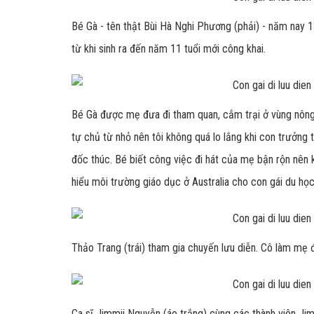
Bé Gà - tên thật
Bùi
Hà Nghi Phương (phải) - năm nay 13
từ khi sinh ra đến năm 11 tuổi mới công khai.
Bé Gà được mẹ đưa đi tham quan, cắm trại ở vùng nông th
tự chủ từ nhỏ nên tôi không quá lo lắng khi con trưởng 
đốc thúc. Bé biết công việc đi hát của mẹ bận rộn nên
hiểu môi trường giáo dục ở Australia cho con gái du học
Thảo Trang (trái) tham gia chuyến lưu diễn. Cô làm mẹ 
Ca sĩ Jimmii Nguyễn (áo trắng) cùng các thành viên Jimm