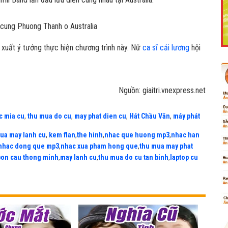
 xuất ý tưởng thực hiện chương trình này. Nữ
ca sĩ cải lương
hội
Like Fanpage Để Ủng Hộ Chúng Tôi Duy Trì Website
Nguồn: giaitri.vnexpress.net
c mia cu
,
thu mua do cu
,
may phat dien cu
,
Hát Chầu Văn
,
máy phát
ua may lanh cu
,
kem flan
,
the hinh
,
nhac que huong mp3
,
nhac han
nhac dong que mp3
,
nhac xua pham hong que
,
thu mua may phat
bon cau thong minh
,
may lanh cu
,
thu mua do cu tan binh
,
laptop cu
Powered by
netcore.vn