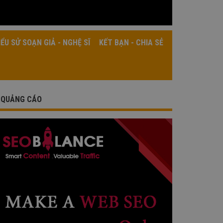
IỂU SỬ SOẠN GIẢ - NGHỆ SĨ
KẾT BẠN - CHIA SẺ
QUẢNG CÁO