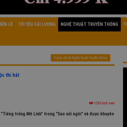
BÊN LỀ
TÔI YÊU CẢI LƯƠNG
NGHỆ THUẬT TRUYỀN THỐNG
T
Trang chủ
Nghệ thuật truyền thống
c thi hát
1233 lượt xem
ạn "Tiếng trống Mê Linh" trong "Sao nối ngôi" và được khuyên