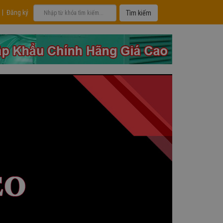
|
Đăng ký