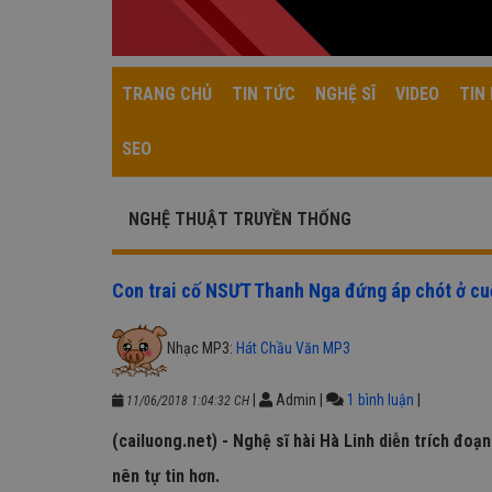
TRANG CHỦ
TIN TỨC
NGHỆ SĨ
VIDEO
TIN 
SEO
NGHỆ THUẬT TRUYỀN THỐNG
Con trai cố NSƯT Thanh Nga đứng áp chót ở cuộ
Nhạc MP3:
Hát Chầu Văn MP3
|
Admin
|
1 bình luận
|
11/06/2018 1:04:32 CH
(cailuong.net) - Nghệ sĩ hài Hà Linh diễn trích đo
nên tự tin hơn.