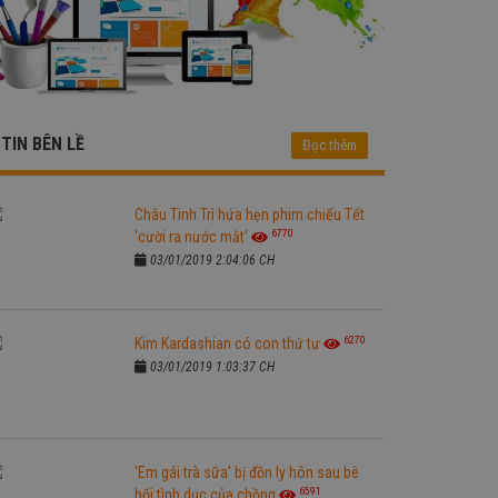
TIN BÊN LỀ
Đọc thêm
Châu Tinh Trì hứa hẹn phim chiếu Tết
6770
'cười ra nước mắt'
03/01/2019 2:04:06 CH
6270
Kim Kardashian có con thứ tư
03/01/2019 1:03:37 CH
'Em gái trà sữa' bị đồn ly hôn sau bê
6591
bối tình dục của chồng