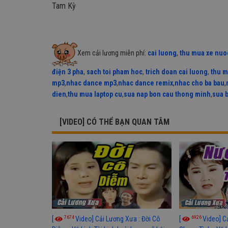
Tam Kỳ
Xem cải lương miễn phí:
cai luong
,
thu mua xe nuo
điện 3 pha
,
sach toi pham hoc
,
trich doan cai luong
,
thu m
mp3
,
nhac dance mp3
,
nhac dance remix
,
nhac cho ba bau
,
dien
,
thu mua laptop cu
,
sua nap bon cau thong minh
,
sua 
[VIDEO] CÓ THỂ BẠN QUAN TÂM
7674
6926
[
Video] Cải Lương Xưa : Đời Cô
[
Video] C