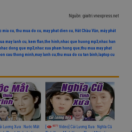
Nguồn: giaitri.vnexpress.net
c mia cu
,
thu mua do cu
,
may phat dien cu
,
Hát Chầu Văn
,
máy phát
ua may lanh cu
,
kem flan
,
the hinh
,
nhac que huong mp3
,
nhac han
nhac dong que mp3
,
nhac xua pham hong que
,
thu mua may phat
bon cau thong minh
,
may lanh cu
,
thu mua do cu tan binh
,
laptop cu
6071
ải Lương Xưa : Nước Mắt
[
Video] Cải Lương Xưa : Nghĩa Cũ