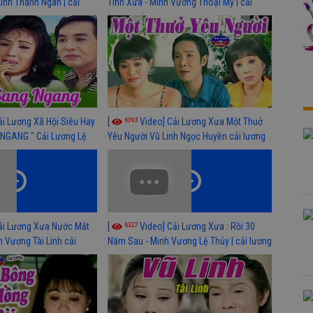
Linh Thanh Ngân | cải
Tình Xưa - Minh Vương Thoại Mỹ | cải
 nhất
lương xã hội hay nhất
6393
ải Lương Xã Hội Siêu Hay
[
Video] Cải Lương Xưa Một Thuở
NGANG " Cải Lương Lệ
Yêu Người Vũ Linh Ngọc Huyền cải lương
n, Hồng Nga
xã hội hay nhất
6327
ải Lương Xưa Nước Mắt
[
Video] Cải Lương Xưa : Rồi 30
h Vương Tài Linh cải
Năm Sau - Minh Vương Lệ Thủy | cải lương
 nhất
xã hội hay nhất