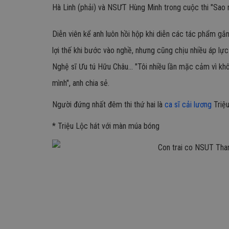
Hà Linh (phải) và NSƯT Hùng Minh trong cuộc thi "Sao n
Diễn viên kể anh luôn hồi hộp khi diễn các tác phẩm gắ
lợi thế khi bước vào nghề, nhưng cũng chịu nhiều áp lực
Nghệ sĩ Ưu tú Hữu Châu... "Tôi nhiều lần mặc cảm vì kh
mình", anh chia sẻ.
Người đứng nhất đêm thi thứ hai là
ca sĩ cải lương
Triệu
* Triệu Lộc hát với màn múa bóng