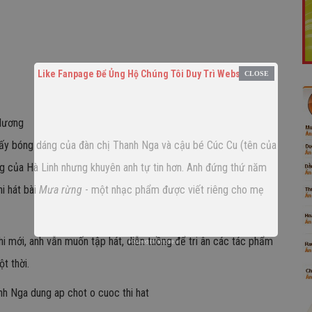
Like Fanpage Để Ủng Hộ Chúng Tôi Duy Trì Website
 lương
thấy bóng dáng của đàn chị Thanh Nga và cậu bé Cúc Cu (tên của
ơng của Hà Linh nhưng khuyên anh tự tin hơn. Anh đứng thứ năm
hi hát bài
Mưa rừng
- một nhạc phẩm được viết riêng cho mẹ
thi mới, anh vẫn muốn tập hát, diễn tuồng để tri ân các tác phẩm
Powered by
netcore.vn
ột thời.