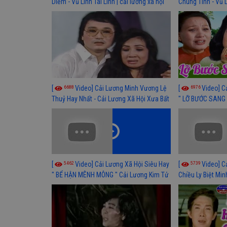
Diễm - Vũ Linh Tài Linh | cải lương xã hội
Chung Tình - Vũ 
hay nhất
lương xã hội hay
6688
6976
[
Video] Cải Lương Minh Vương Lệ
[
Video] C
Thuỷ Hay Nhất - Cải Lương Xã Hội Xưa Bất
" LỠ BƯỚC SANG 
Hủ
Thuỷ, Thanh Tuấ
5462
5739
[
Video] Cải Lương Xã Hội Siêu Hay
[
Video] C
" BỂ HẬN MÊNH MÔNG " Cải Lương Kim Tử
Chiều Ly Biệt Min
Long, Thanh Ngân Hay Nhất
lương xã hội hay