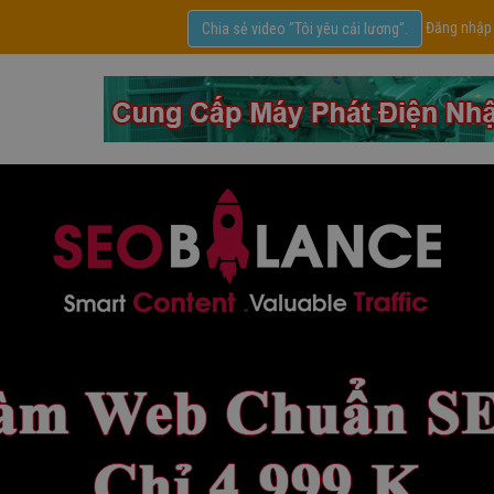
Đăng nhập
Chia sẻ video "Tôi yêu cải lương".