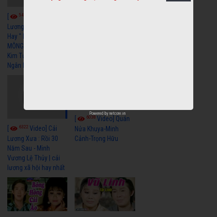
5459
5733
[
Video] Cải
[
Video] Cải
Lương Xã Hội Siêu
Lương Xưa Nước Mắt
Hay " BỂ HẬN MÊNH
Chiều Ly Biệt Minh
MÔNG " Cải Lương
Vương Tài Linh cải
Kim Tử Long, Thanh
lương xã hội hay nhất
Ngân Hay Nhất
Powered by
netcore.vn
6038
[
Video] Quán
6322
[
Video] Cải
Nửa Khuya-Minh
Cảnh-Trọng Hữu
Lương Xưa : Rồi 30
Năm Sau - Minh
Vương Lệ Thủy | cải
lương xã hội hay nhất