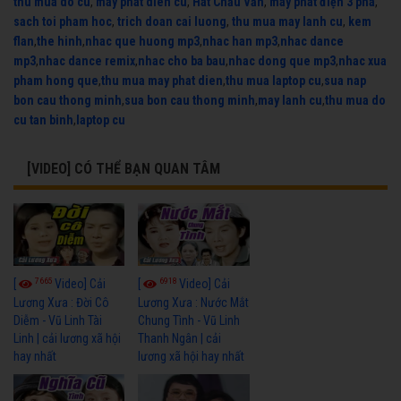
thu mua do cu
,
may phat dien cu
,
Hát Chầu Văn
,
máy phát điện 3 pha
,
sach toi pham hoc
,
trich doan cai luong
,
thu mua may lanh cu
,
kem
flan
,
the hinh
,
nhac que huong mp3
,
nhac han mp3
,
nhac dance
mp3
,
nhac dance remix
,
nhac cho ba bau
,
nhac dong que mp3
,
nhac xua
pham hong que
,
thu mua may phat dien
,
thu mua laptop cu
,
sua nap
bon cau thong minh
,
sua bon cau thong minh
,
may lanh cu
,
thu mua do
cu tan binh
,
laptop cu
[VIDEO] CÓ THỂ BẠN QUAN TÂM
7665
6918
[
Video] Cải
[
Video] Cải
Lương Xưa : Đời Cô
Lương Xưa : Nước Mắt
Diễm - Vũ Linh Tài
Chung Tình - Vũ Linh
Linh | cải lương xã hội
Thanh Ngân | cải
hay nhất
lương xã hội hay nhất