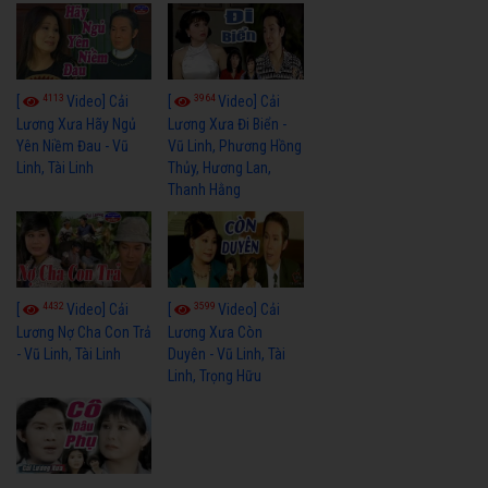
4113
3964
[
Video] Cải
[
Video] Cải
Lương Xưa Hãy Ngủ
Lương Xưa Đi Biển -
Yên Niềm Đau - Vũ
Vũ Linh, Phương Hồng
Linh, Tài Linh
Thủy, Hương Lan,
Thanh Hằng
4432
3599
[
Video] Cải
[
Video] Cải
Lương Nợ Cha Con Trả
Lương Xưa Còn
- Vũ Linh, Tài Linh
Duyên - Vũ Linh, Tài
Linh, Trọng Hữu