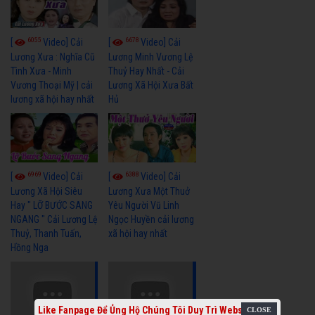
6055
6678
[
Video] Cải
[
Video] Cải
Lương Xưa : Nghĩa Cũ
Lương Minh Vương Lệ
Tình Xưa - Minh
Thuỷ Hay Nhất - Cải
Vương Thoại Mỹ | cải
Lương Xã Hội Xưa Bất
lương xã hội hay nhất
Hủ
6969
6388
[
Video] Cải
[
Video] Cải
Lương Xã Hội Siêu
Lương Xưa Một Thuở
Hay " LỠ BƯỚC SANG
Yêu Người Vũ Linh
NGANG " Cải Lương Lệ
Ngọc Huyền cải lương
Thuỷ, Thanh Tuấn,
xã hội hay nhất
Hồng Nga
Like Fanpage Để Ủng Hộ Chúng Tôi Duy Trì Website