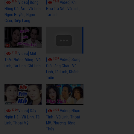
9054
7348
[
Video] Bông
[
Video] Khi
Hồng Cài Áo - Vũ Linh,
Hoa Trà Nở - Vũ Linh,
Ngọc Huyền, Ngọc
Tài Linh
Giàu, Diệp Lang
4109
[
Video] Một
3657
[
Video] Sóng
Thời Phóng Đãng - Vũ
Linh, Tài Linh, Chí Linh
Gió Làng Chài - Vũ
Linh, Tài Linh, Khánh
Tuấn
3766
3438
[
Video] Dãy
[
Video] Nhạc
Ngân Hà - Vũ Linh, Tài
Tình - Vũ Linh, Thoại
Linh, Thoại Mỹ
Mỹ, Phương Hồng
Thủy