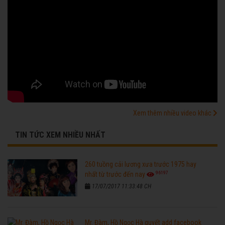
Xem thêm nhiều video khác
TIN TỨC XEM NHIỀU NHẤT
260 tuồng cải lương xưa trước 1975 hay
96197
nhất từ trước đến nay
17/07/2017 11:33:48 CH
Mr. Đàm, Hồ Ngọc Hà quyết add facebook