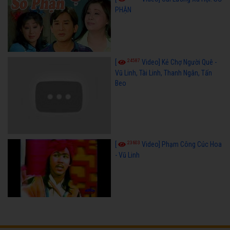
PHẬN
24587
[
Video] Kẻ Chợ Người Quê -
Vũ Linh, Tài Linh, Thanh Ngân, Tấn
Beo
23603
[
Video] Phạm Công Cúc Hoa
- Vũ Linh