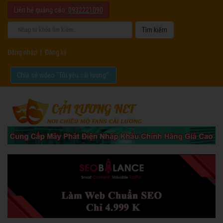
Liên hệ quảng cáo:
0932221090
Đăng nhập
|
Đăng ký
Chia sẻ video "Tôi yêu cải lương".