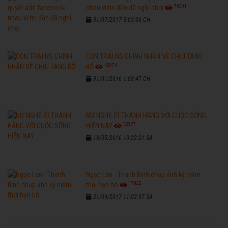
76301
nhau vì tin đồn đã nghỉ chơi
31/07/2017 5:03:06 CH
CON TRAI NS CHINH NHẪN VỀ CHỊU TANG
42974
BỐ
31/01/2016 1:08:47 CH
NỮ NGHỆ SĨ THANH HẰNG VỚI CUỘC SỐNG
32577
HIỆN NAY
18/05/2016 10:22:21 SA
Ngọc Lan - Thanh Bình chụp ảnh kỷ niệm
17822
thời hẹn hò
21/09/2017 11:02:37 SA