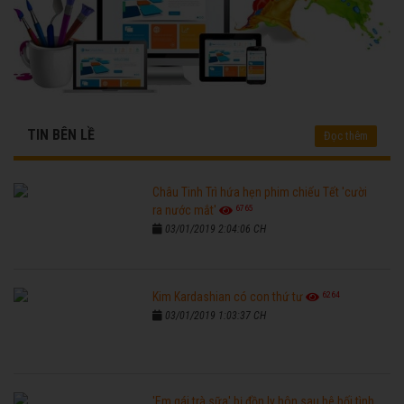
TIN BÊN LỀ
Đọc thêm
Châu Tinh Trì hứa hẹn phim chiếu Tết 'cười
6765
ra nước mắt'
03/01/2019 2:04:06 CH
6264
Kim Kardashian có con thứ tư
03/01/2019 1:03:37 CH
'Em gái trà sữa' bị đồn ly hôn sau bê bối tình