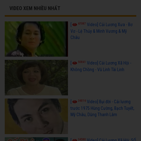
VIDEO XEM NHIỀU NHẤT
67087
[
Video] Cải Lương Xưa - Bơ
Vơ - Lệ Thủy & Minh Vương & Mỹ
Châu
50841
[
Video] Cải Lương Xã Hội -
Không Chồng - Vũ Linh Tài Linh
36016
[
Video] Bụi đời - Cải lương
trước 1975 Hùng Cường, Bạch Tuyết,
Mỹ Châu, Dũng Thanh Lâm
34580
[
Video] Cải Lương Xã Hội: SỐ