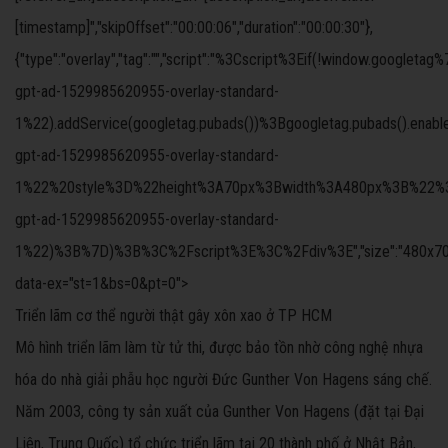
[timestamp]","skipOffset":"00:00:06","duration":"00:00:30"},
{"type":"overlay","tag":"","script":"%3Cscript%3Eif(!windo
gpt-ad-1529985620955-overlay-standard-
1%22).addService(googletag.pubads())%3Bgoogletag.pubads().ena
gpt-ad-1529985620955-overlay-standard-
1%22%20style%3D%22height%3A70px%3Bwidth%3A480px%3B%22%3E%3C
gpt-ad-1529985620955-overlay-standard-
1%22)%3B%7D)%3B%3C%2Fscript%3E%3C%2Fdiv%3E","size":"480x70","offs
data-ex="st=1&bs=0&pt=0">
Triển lãm cơ thể người thật gây xôn xao ở TP HCM
Mô hình triển lãm làm từ tử thi, được bảo tồn nhờ công nghệ nhựa
hóa do nhà giải phẫu học người Đức Gunther Von Hagens sáng chế.
Năm 2003, công ty sản xuất của Gunther Von Hagens (đặt tại Đại
Liên, Trung Quốc) tổ chức triển lãm tại 20 thành phố ở Nhật Bản,