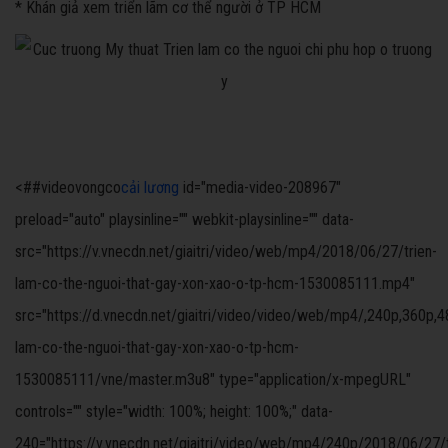
* Khán giả xem triển lãm cơ thể người ở TP HCM
<##videovongco
cải lương
id="media-video-208967"
preload="auto" playsinline="" webkit-playsinline="" data-
src="https://v.vnecdn.net/giaitri/video/web/mp4/2018/06/27/trien-
lam-co-the-nguoi-that-gay-xon-xao-o-tp-hcm-1530085111.mp4"
src="https://d.vnecdn.net/giaitri/video/video/web/mp4/,240p,360p,4
lam-co-the-nguoi-that-gay-xon-xao-o-tp-hcm-
1530085111/vne/master.m3u8" type="application/x-mpegURL"
controls="" style="width: 100%; height: 100%;" data-
240="https://v.vnecdn.net/giaitri/video/web/mp4/240p/2018/06/27/t