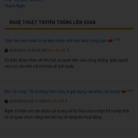
Thanh Ngân
NGHỆ THUẬT TRUYỀN THỐNG LIÊN QUAN
5136
Triển lãm ảnh nude là sự kiện nhiếp ảnh tiêu biểu trong năm
Xem chi tiết
03/01/2019 12:03:49 CH
Sự kiện được nhận xét thu hút sự quan tâm của công chúng, giúp người
xem có cái nhìn cởi mở hơn về ảnh nude.
5355
Kim Tử Long: 'Tôi lỗ hàng trăm triệu vì gây dựng sân khấu cải lương'
Xem chi tiết
02/01/2019 5:06:17 CH
Nghệ sĩ nhận xét sân khấu cải lương xã hội hóa chưa nhận hỗ trợ kịp thời
từ cơ quan chức năng nên liên tục lỗ nặng khi hoạt động.