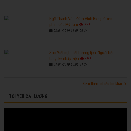
Ngô Thanh Vân, Đàm Vĩnh Hưng đi xem
6273
phim của Mỹ Tâm
03/01/2019 11:03:00 SA
Sao Việt nghỉ Tết Dương lịch: Người tiệc
7686
tùng, kẻ nhập viện
03/01/2019 10:01:54 SA
Xem thêm nhiều tin khác
TÔI YÊU CẢI LƯƠNG