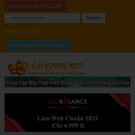
Liên hệ quảng cáo:
0932221090
Đăng nhập
|
Đăng ký
Chia sẻ video "Tôi yêu cải lương".