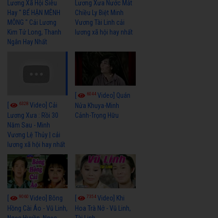
Lương Xã Hội Siêu
Lương Xưa Nước Mắt
Hay " BỂ HẬN MÊNH
Chiều Ly Biệt Minh
MÔNG " Cải Lương
Vương Tài Linh cải
Kim Tử Long, Thanh
lương xã hội hay nhất
Ngân Hay Nhất
6044
[
Video] Quán
6328
[
Video] Cải
Nửa Khuya-Minh
Cảnh-Trọng Hữu
Lương Xưa : Rồi 30
Năm Sau - Minh
Vương Lệ Thủy | cải
lương xã hội hay nhất
9060
7354
[
Video] Bông
[
Video] Khi
Hồng Cài Áo - Vũ Linh,
Hoa Trà Nở - Vũ Linh,
Ngọc Huyền, Ngọc
Tài Linh