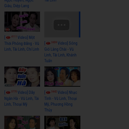
Giàu, Diệp Lang
4111
[
Video] Một
3659
[
Video] Sóng
Thời Phóng Đãng - Vũ
Linh, Tài Linh, Chí Linh
Gió Làng Chài - Vũ
Linh, Tài Linh, Khánh
Tuấn
3770
3442
[
Video] Dãy
[
Video] Nhạc
Ngân Hà - Vũ Linh, Tài
Tình - Vũ Linh, Thoại
Linh, Thoại Mỹ
Mỹ, Phương Hồng
Thủy