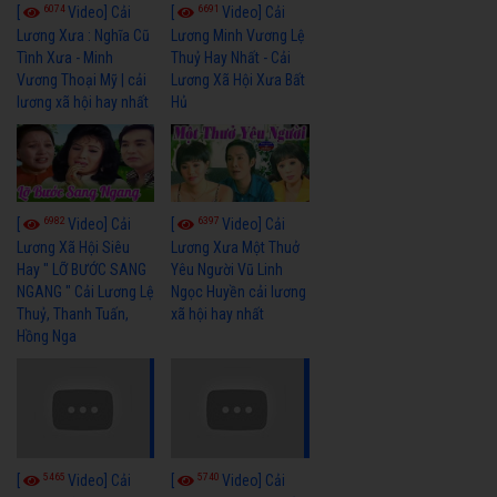
6074
6691
[
Video] Cải
[
Video] Cải
Lương Xưa : Nghĩa Cũ
Lương Minh Vương Lệ
Tình Xưa - Minh
Thuỷ Hay Nhất - Cải
Vương Thoại Mỹ | cải
Lương Xã Hội Xưa Bất
lương xã hội hay nhất
Hủ
6982
6397
[
Video] Cải
[
Video] Cải
Lương Xã Hội Siêu
Lương Xưa Một Thuở
Hay " LỠ BƯỚC SANG
Yêu Người Vũ Linh
NGANG " Cải Lương Lệ
Ngọc Huyền cải lương
Thuỷ, Thanh Tuấn,
xã hội hay nhất
Hồng Nga
5465
5740
[
Video] Cải
[
Video] Cải