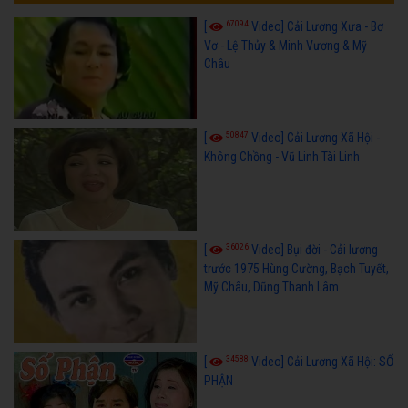
67094
[
Video] Cải Lương Xưa - Bơ
Vơ - Lệ Thủy & Minh Vương & Mỹ
Châu
50847
[
Video] Cải Lương Xã Hội -
Không Chồng - Vũ Linh Tài Linh
36026
[
Video] Bụi đời - Cải lương
trước 1975 Hùng Cường, Bạch Tuyết,
Mỹ Châu, Dũng Thanh Lâm
34588
[
Video] Cải Lương Xã Hội: SỐ
PHẬN