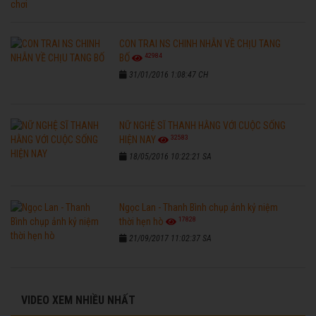
CON TRAI NS CHINH NHẪN VỀ CHỊU TANG
42984
BỐ
31/01/2016 1:08:47 CH
NỮ NGHỆ SĨ THANH HẰNG VỚI CUỘC SỐNG
32583
HIỆN NAY
18/05/2016 10:22:21 SA
Ngọc Lan - Thanh Bình chụp ảnh kỷ niệm
17828
thời hẹn hò
21/09/2017 11:02:37 SA
VIDEO XEM NHIỀU NHẤT