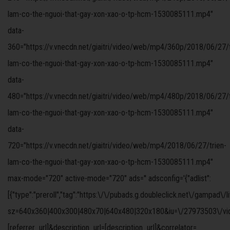
lam-co-the-nguoi-that-gay-xon-xao-o-tp-hcm-1530085111.mp4"
data-
360="https://v.vnecdn.net/giaitri/video/web/mp4/360p/2018/06/27/t
lam-co-the-nguoi-that-gay-xon-xao-o-tp-hcm-1530085111.mp4"
data-
480="https://v.vnecdn.net/giaitri/video/web/mp4/480p/2018/06/27/t
lam-co-the-nguoi-that-gay-xon-xao-o-tp-hcm-1530085111.mp4"
data-
720="https://v.vnecdn.net/giaitri/video/web/mp4/2018/06/27/trien-
lam-co-the-nguoi-that-gay-xon-xao-o-tp-hcm-1530085111.mp4"
max-mode="720" active-mode="720" ads='' adsconfig='{"adlist":
[{"type":"preroll","tag":"https:\/\/pubads.g.doubleclick.net\/gampad\/
sz=640x360|400x300|480x70|640x480|320x180&iu=\/27973503\/video
[referrer_url]&description_url=[description_url]&correlator=