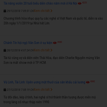
4225
Tài năng violin 20 tuổi biểu diễn chào năm mới ở Hà Nội
Xem chi tiết
29/12/2018 7:09:01 CH
Chương trình hòa nhạc quy tụ các nghệ sĩ Việt Nam và quốc tế, diễn ra vào
20h ngày 1/1/2019 tại Nhà hát Lớn.
4660
Chánh Tín hội ngộ Vân Sơn ở sự kiện
Xem chi tiết
28/12/2018 4:07:24 CH
Tài tử cùng vợ và diễn viên Thái Hòa, đạo diễn Charlie Nguyễn mừng Vân
Sơn ra mắt show mới ở TP HCM.
6582
Vũ Linh, Tài Linh: Uyên ương một thưở của sân khấu cải lương
Xem chi tiết
27/12/2018 7:08:19 CH
Từ đôi đào, kép ở tỉnh, hai nghệ sĩ trở thành thần tượng được mến mộ
trong làng cổ nhạc thập niên 1990.