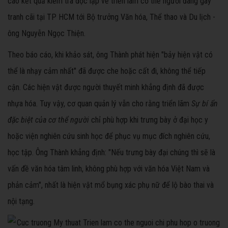
cáo kết quả kiểm tra độc lập về triển lãm cơ thể người đang gây
tranh cãi tại TP HCM tới Bộ trưởng Văn hóa, Thể thao và Du lịch -
ông Nguyễn Ngọc Thiện.
Theo báo cáo, khi khảo sát, ông Thành phát hiện "bảy hiện vật có
thể là nhạy cảm nhất" đã được che hoặc cất đi, không thể tiếp
cận. Các hiện vật được người thuyết minh khẳng định đã được
nhựa hóa. Tuy vậy, cơ quan quản lý vẫn cho rằng triển lãm
Sự bí ẩn
đặc biệt của cơ thể người
chỉ phù hợp khi trưng bày ở đại học y
hoặc viện nghiên cứu sinh học để phục vụ mục đích nghiên cứu,
học tập. Ông Thành khẳng định: "Nếu trưng bày đại chúng thì sẽ là
vấn đề văn hóa tâm linh, không phù hợp với văn hóa Việt Nam và
phản cảm", nhất là hiện vật mổ bụng xác phụ nữ để lộ bào thai và
nội tạng.