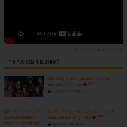
Xem thêm nhiều video khác
TIN TỨC XEM NHIỀU NHẤT
260 tuồng cải lương xưa trước 1975 hay
96217
nhất từ trước đến nay
17/07/2017 11:33:48 CH
Mr. Đàm, Hồ Ngọc Hà quyết add facebook
76309
nhau vì tin đồn đã nghỉ chơi
31/07/2017 5:03:06 CH