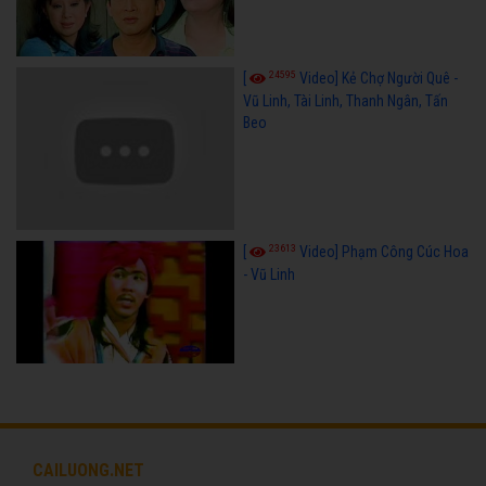
24595
[
Video] Kẻ Chợ Người Quê -
Vũ Linh, Tài Linh, Thanh Ngân, Tấn
Beo
23613
[
Video] Phạm Công Cúc Hoa
- Vũ Linh
CAILUONG.NET