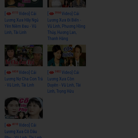
4115
3966
[
Video] Cải
[
Video] Cải
Lương Xưa Hãy Ngủ
Lương Xưa Đi Biển -
Yên Niềm Đau - Vũ
Vũ Linh, Phương Hồng
Linh, Tài Linh
Thủy, Hương Lan,
Thanh Hằng
4434
3602
[
Video] Cải
[
Video] Cải
Lương Nợ Cha Con Trả
Lương Xưa Còn
- Vũ Linh, Tài Linh
Duyên - Vũ Linh, Tài
Linh, Trọng Hữu
4018
[
Video] Cải
Lương Xưa Cô Dâu
Phụ - Vũ Linh, Tài Linh,