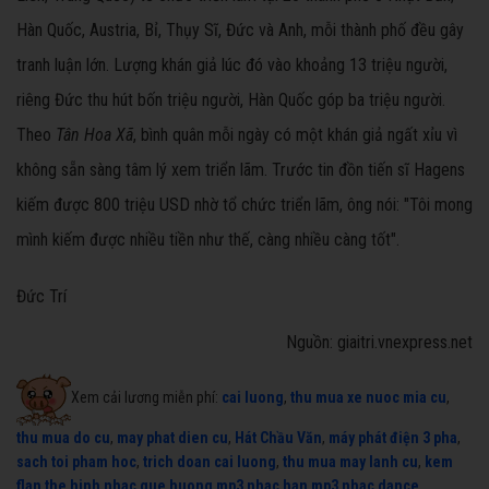
Hàn Quốc, Austria, Bỉ, Thụy Sĩ, Đức và Anh, mỗi thành phố đều gây
tranh luận lớn. Lượng khán giả lúc đó vào khoảng 13 triệu người,
riêng Đức thu hút bốn triệu người, Hàn Quốc góp ba triệu người.
Theo
Tân Hoa Xã
, bình quân mỗi ngày có một khán giả ngất xỉu vì
không sẵn sàng tâm lý xem triển lãm. Trước tin đồn tiến sĩ Hagens
kiếm được 800 triệu USD nhờ tổ chức triển lãm, ông nói: "Tôi mong
mình kiếm được nhiều tiền như thế, càng nhiều càng tốt".
Đức Trí
Nguồn: giaitri.vnexpress.net
Xem cải lương miễn phí:
cai luong
,
thu mua xe nuoc mia cu
,
thu mua do cu
,
may phat dien cu
,
Hát Chầu Văn
,
máy phát điện 3 pha
,
sach toi pham hoc
,
trich doan cai luong
,
thu mua may lanh cu
,
kem
flan
,
the hinh
,
nhac que huong mp3
,
nhac han mp3
,
nhac dance