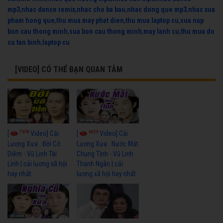
mp3
,
nhac dance remix
,
nhac cho ba bau
,
nhac dong que mp3
,
nhac xua
pham hong que
,
thu mua may phat dien
,
thu mua laptop cu
,
sua nap
bon cau thong minh
,
sua bon cau thong minh
,
may lanh cu
,
thu mua do
cu tan binh
,
laptop cu
[VIDEO] CÓ THỂ BẠN QUAN TÂM
7678
6929
[
Video] Cải
[
Video] Cải
Lương Xưa : Đời Cô
Lương Xưa : Nước Mắt
Diễm - Vũ Linh Tài
Chung Tình - Vũ Linh
Linh | cải lương xã hội
Thanh Ngân | cải
hay nhất
lương xã hội hay nhất