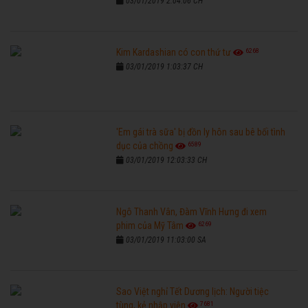
03/01/2019 2:04:06 CH
6268
Kim Kardashian có con thứ tư
03/01/2019 1:03:37 CH
'Em gái trà sữa' bị đồn ly hôn sau bê bối tình
6589
dục của chồng
03/01/2019 12:03:33 CH
Ngô Thanh Vân, Đàm Vĩnh Hưng đi xem
6269
phim của Mỹ Tâm
03/01/2019 11:03:00 SA
Sao Việt nghỉ Tết Dương lịch: Người tiệc
7681
tùng, kẻ nhập viện