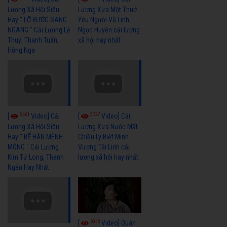
Lương Xã Hội Siêu
Lương Xưa Một Thuở
Hay " LỠ BƯỚC SANG
Yêu Người Vũ Linh
NGANG " Cải Lương Lệ
Ngọc Huyền cải lương
Thuỷ, Thanh Tuấn,
xã hội hay nhất
Hồng Nga
5461
5737
[
Video] Cải
[
Video] Cải
Lương Xã Hội Siêu
Lương Xưa Nước Mắt
Hay " BỂ HẬN MÊNH
Chiều Ly Biệt Minh
MÔNG " Cải Lương
Vương Tài Linh cải
Kim Tử Long, Thanh
lương xã hội hay nhất
Ngân Hay Nhất
6040
[
Video] Quán