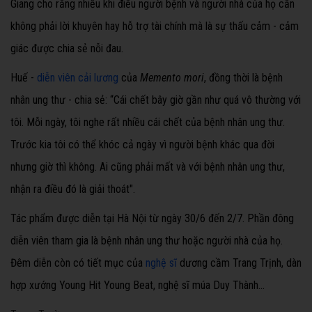
Giang cho rằng
nhiều khi điều
người bệnh và người nhà của họ cần
không phải lời khuyên hay hỗ trợ tài chính mà là sự thấu cảm - cảm
giác được chia sẻ nỗi đau.
Huế -
diễn viên cải lương
của
Memento mori
, đồng thời là bệnh
nhân ung thư - chia sẻ: “Cái chết bây giờ gần như quá vô thường với
tôi. Mỗi ngày, tôi nghe rất nhiều cái chết của bệnh nhân ung thư.
Trước kia tôi có thể khóc cả ngày vì người bệnh khác qua đời
nhưng giờ thì không. Ai cũng phải mất và với bệnh nhân ung thư,
nhận ra điều đó là giải thoát".
Tác phẩm được diễn tại Hà Nội từ ngày 30/6 đến 2/7. Phần đông
diễn viên tham gia là bệnh nhân ung thư hoặc người nhà của họ.
Đêm diễn còn có tiết mục của
nghệ sĩ
dương cầm Trang Trịnh, dàn
hợp xướng
Young Hit Young Beat, nghệ sĩ múa Duy Thành...