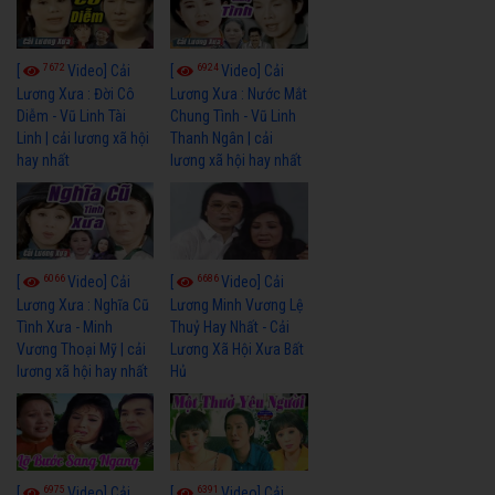
7672
6924
[
Video] Cải
[
Video] Cải
Lương Xưa : Đời Cô
Lương Xưa : Nước Mắt
Diễm - Vũ Linh Tài
Chung Tình - Vũ Linh
Linh | cải lương xã hội
Thanh Ngân | cải
hay nhất
lương xã hội hay nhất
6066
6686
[
Video] Cải
[
Video] Cải
Lương Xưa : Nghĩa Cũ
Lương Minh Vương Lệ
Tình Xưa - Minh
Thuỷ Hay Nhất - Cải
Vương Thoại Mỹ | cải
Lương Xã Hội Xưa Bất
lương xã hội hay nhất
Hủ
6975
6391
[
Video] Cải
[
Video] Cải