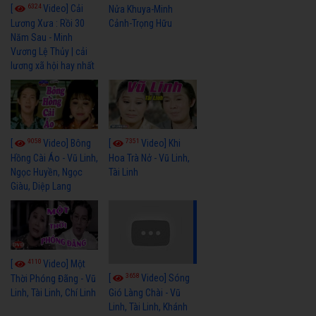
6324
[
Video] Cải
Nửa Khuya-Minh
Cảnh-Trọng Hữu
Lương Xưa : Rồi 30
Năm Sau - Minh
Vương Lệ Thủy | cải
lương xã hội hay nhất
9058
7351
[
Video] Bông
[
Video] Khi
Hồng Cài Áo - Vũ Linh,
Hoa Trà Nở - Vũ Linh,
Ngọc Huyền, Ngọc
Tài Linh
Giàu, Diệp Lang
4110
[
Video] Một
3658
[
Video] Sóng
Thời Phóng Đãng - Vũ
Linh, Tài Linh, Chí Linh
Gió Làng Chài - Vũ
Linh, Tài Linh, Khánh