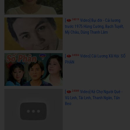
36019
[
Video] Bụi đời - Cải lương
trước 1975 Hùng Cường, Bạch Tuyết,
Mỹ Châu, Dũng Thanh Lâm
34584
[
Video] Cải Lương Xã Hội: SỐ
PHẬN
24589
[
Video] Kẻ Chợ Người Quê -
Vũ Linh, Tài Linh, Thanh Ngân, Tấn
Beo