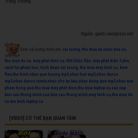
Trọng Trường
Nguồn: giaitri.vnexpress.net
Xem cải lương miễn phí:
cai luong
,
thu mua xe nuoc mia cu
,
thu mua do cu
,
may phat dien cu
,
Hát Chầu Văn
,
máy phát điện 3 pha
,
sach toi pham hoc
,
trich doan cai luong
,
thu mua may lanh cu
,
kem
flan
,
the hinh
,
nhac que huong mp3
,
nhac han mp3
,
nhac dance
mp3
,
nhac dance remix
,
nhac cho ba bau
,
nhac dong que mp3
,
nhac xua
pham hong que
,
thu mua may phat dien
,
thu mua laptop cu
,
sua nap
bon cau thong minh
,
sua bon cau thong minh
,
may lanh cu
,
thu mua do
cu tan binh
,
laptop cu
[VIDEO] CÓ THỂ BẠN QUAN TÂM