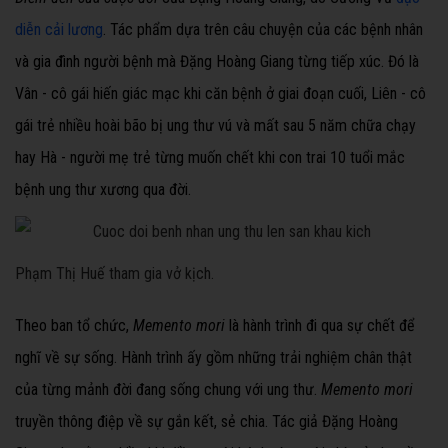
diễn cải lương
. Tác phẩm dựa trên câu chuyện của các bệnh nhân
và gia đình người bệnh mà Đặng Hoàng Giang từng tiếp xúc. Đó là
Vân - cô gái hiến giác mạc khi căn bệnh ở giai đoạn cuối, Liên - cô
gái trẻ nhiều hoài bão bị ung thư vú và mất sau 5 năm chữa chạy
hay Hà - người mẹ trẻ từng muốn chết khi con trai 10 tuổi mắc
bệnh ung thư xương qua đời.
Phạm Thị Huế tham gia vở kịch.
Theo ban tổ chức,
Memento mori
là hành trình đi qua sự chết để
nghĩ về sự sống. Hành trình ấy gồm những trải nghiệm chân thật
của từng mảnh đời đang sống chung với ung thư.
Memento mori
truyền thông điệp về sự gắn kết, sẻ chia
. Tác giả Đặng Hoàng