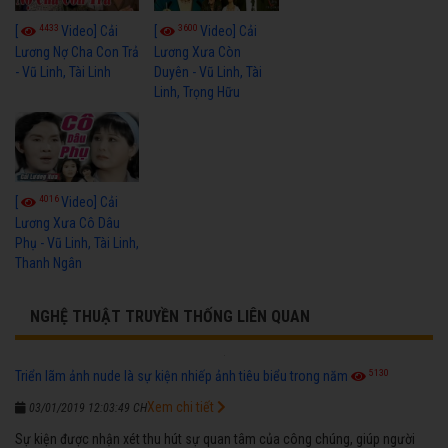
4433
3600
[
Video] Cải
[
Video] Cải
Lương Nợ Cha Con Trả
Lương Xưa Còn
- Vũ Linh, Tài Linh
Duyên - Vũ Linh, Tài
Linh, Trọng Hữu
4016
[
Video] Cải
Lương Xưa Cô Dâu
Phụ - Vũ Linh, Tài Linh,
Thanh Ngân
NGHỆ THUẬT TRUYỀN THỐNG LIÊN QUAN
5130
Triển lãm ảnh nude là sự kiện nhiếp ảnh tiêu biểu trong năm
Xem chi tiết
03/01/2019 12:03:49 CH
Sự kiện được nhận xét thu hút sự quan tâm của công chúng, giúp người