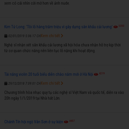
xem có cái nhìn cởi mở hơn về ảnh nude.
5350
Kim Tử Long: 'Tôi lỗ hàng trăm triệu vì gây dựng sân khấu cải lương'
Xem chi tiết
02/01/2019 5:06:17 CH
Nghệ sĩ nhận xét sân khấu cải lương xã hội hóa chưa nhận hỗ trợ kịp thời
từ cơ quan chức năng nên liên tục lỗ nặng khi hoạt động.
4219
Tài năng violin 20 tuổi biểu diễn chào năm mới ở Hà Nội
Xem chi tiết
29/12/2018 7:09:01 CH
Chương trình hòa nhạc quy tụ các nghệ sĩ Việt Nam và quốc tế, diễn ra vào
20h ngày 1/1/2019 tại Nhà hát Lớn.
4657
Chánh Tín hội ngộ Vân Sơn ở sự kiện