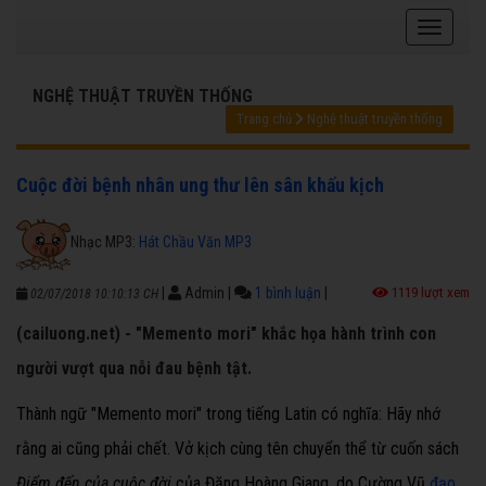
NGHỆ THUẬT TRUYỀN THỐNG
Trang chủ
Nghệ thuật truyền thống
Cuộc đời bệnh nhân ung thư lên sân khấu kịch
Nhạc MP3:
Hát Chầu Văn MP3
|
Admin
|
1 bình luận
|
1119 lượt xem
02/07/2018 10:10:13 CH
(cailuong.net) - "Memento mori" khắc họa hành trình con
người vượt qua nỗi đau bệnh tật.
Thành ngữ "Memento mori" trong tiếng Latin có nghĩa: Hãy nhớ
rằng ai cũng phải chết. Vở kịch cùng tên chuyển thể từ cuốn sách
Điểm đến của cuộc đời
của Đặng Hoàng Giang, do Cường Vũ
đạo