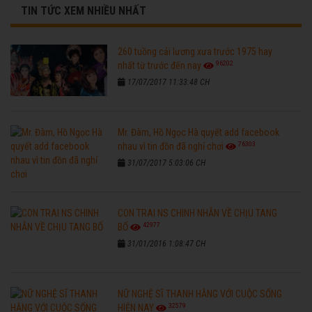
TIN TỨC XEM NHIỀU NHẤT
260 tuồng cải lương xưa trước 1975 hay
96202
nhất từ trước đến nay
17/07/2017 11:33:48 CH
Mr. Đàm, Hồ Ngọc Hà quyết add facebook
76303
nhau vì tin đồn đã nghỉ chơi
31/07/2017 5:03:06 CH
CON TRAI NS CHINH NHẪN VỀ CHỊU TANG
42977
BỐ
31/01/2016 1:08:47 CH
NỮ NGHỆ SĨ THANH HẰNG VỚI CUỘC SỐNG
32579
HIỆN NAY