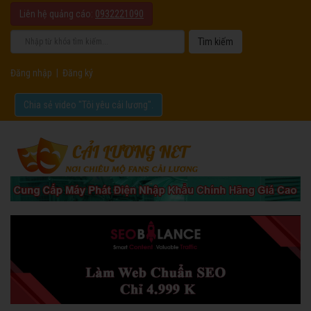
Liên hệ quảng cáo:
0932221090
Đăng nhập
|
Đăng ký
Chia sẻ video "Tôi yêu cải lương".