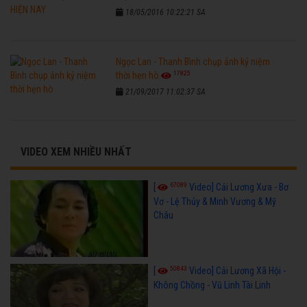
18/05/2016 10:22:21 SA
Ngọc Lan - Thanh Bình chụp ảnh kỷ niệm
17825
thời hẹn hò
21/09/2017 11:02:37 SA
VIDEO XEM NHIỀU NHẤT
67089
[
Video] Cải Lương Xưa - Bơ
Vơ - Lệ Thủy & Minh Vương & Mỹ
Châu
50843
[
Video] Cải Lương Xã Hội -
Không Chồng - Vũ Linh Tài Linh