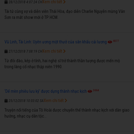
Xem chi tiết
28/12/2018 4:07:24 CH
Tài tử cùng vợ và diễn viên Thái Hòa, đạo diễn Charlie Nguyễn mừng Vân
Sơn ra mắt show mới ở TP HCM.
6577
Vũ Linh, Tài Linh: Uyên ương một thưở của sân khấu cải lương
Xem chi tiết
27/12/2018 7:08:19 CH
Từ đôi đào, kép ở tỉnh, hai nghệ sĩ trở thành thần tượng được mến mộ
trong làng cổ nhạc thập niên 1990.
3664
'Dế mèn phiêu lưu ký' được dựng thành nhạc kịch
Xem chi tiết
25/12/2018 10:03:02 SA
Truyện nổi tiếng của Tô Hoài được chuyển thể thành nhạc kịch với dàn giao
hưởng, nhạc cụ dân tộc...