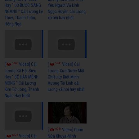
Hay " LỠ BƯỚC SANG
Yêu Người Vũ Linh
NGANG " Cải Lương Lệ
Ngọc Huyền cải lương
Thuỷ, Thanh Tuấn,
xã hội hay nhất
Hồng Nga
5465
5740
[
Video] Cải
[
Video] Cải
Lương Xã Hội Siêu
Lương Xưa Nước Mắt
Hay " BỂ HẬN MÊNH
Chiều Ly Biệt Minh
MÔNG " Cải Lương
Vương Tài Linh cải
Kim Tử Long, Thanh
lương xã hội hay nhất
Ngân Hay Nhất
6044
[
Video] Quán
6328
[
Video] Cải
Nửa Khuya-Minh