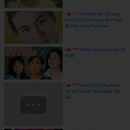
36027
[
Video] Bụi đời - Cải lương
trước 1975 Hùng Cường, Bạch Tuyết,
Mỹ Châu, Dũng Thanh Lâm
34592
[
Video] Cải Lương Xã Hội: SỐ
PHẬN
24595
[
Video] Kẻ Chợ Người Quê -
Vũ Linh, Tài Linh, Thanh Ngân, Tấn
Beo