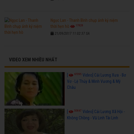
Ngọc Lan - Thanh Bình chụp ảnh kỷ niệm
17828
thời hẹn hò
21/09/2017 11:02:37 SA
VIDEO XEM NHIỀU NHẤT
67095
[
Video] Cải Lương Xưa - Bơ
Vơ - Lệ Thủy & Minh Vương & Mỹ
Châu
50847
[
Video] Cải Lương Xã Hội -
Không Chồng - Vũ Linh Tài Linh