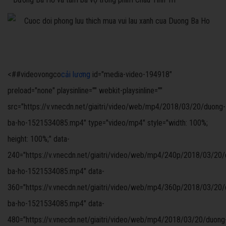
<##videovongco
cải lương
id="media-video-194918"
preload="none" playsinline="" webkit-playsinline=""
src="https://v.vnecdn.net/giaitri/video/web/mp4/2018/03/20/duong-
ba-ho-1521534085.mp4" type="video/mp4" style="width: 100%;
height: 100%;" data-
240="https://v.vnecdn.net/giaitri/video/web/mp4/240p/2018/03/20
ba-ho-1521534085.mp4" data-
360="https://v.vnecdn.net/giaitri/video/web/mp4/360p/2018/03/20
ba-ho-1521534085.mp4" data-
480="https://v.vnecdn.net/giaitri/video/web/mp4/2018/03/20/duong