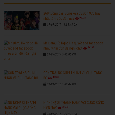
260 tuồng cải lương xưa trước 1975 hay
96221
nhất từ trước đến nay
17/07/2017 11:33:48 CH
Mr. Đàm, Hồ Ngọc Hà quyết add facebook
76309
nhau vì tin đồn đã nghỉ chơi
31/07/2017 5:03:06 CH
CON TRAI NS CHINH NHẪN VỀ CHỊU TANG
42985
BỐ
31/01/2016 1:08:47 CH
NỮ NGHỆ SĨ THANH HẰNG VỚI CUỘC SỐNG
32583
HIỆN NAY
18/05/2016 10:22:21 SA