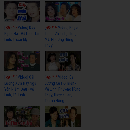
3770
3442
[
Video] Dãy
[
Video] Nhạc
Ngân Hà - Vũ Linh, Tài
Tình - Vũ Linh, Thoại
Linh, Thoại Mỹ
Mỹ, Phương Hồng
Thủy
4116
3966
[
Video] Cải
[
Video] Cải
Lương Xưa Hãy Ngủ
Lương Xưa Đi Biển -
Yên Niềm Đau - Vũ
Vũ Linh, Phương Hồng
Linh, Tài Linh
Thủy, Hương Lan,
Thanh Hằng