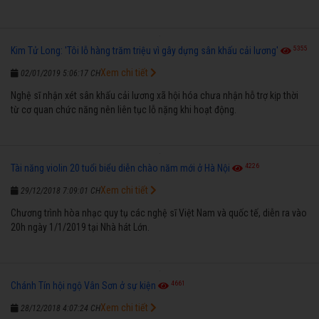
5355
Kim Tử Long: 'Tôi lỗ hàng trăm triệu vì gây dựng sân khấu cải lương'
Xem chi tiết
02/01/2019 5:06:17 CH
Nghệ sĩ nhận xét sân khấu cải lương xã hội hóa chưa nhận hỗ trợ kịp thời
từ cơ quan chức năng nên liên tục lỗ nặng khi hoạt động.
4226
Tài năng violin 20 tuổi biểu diễn chào năm mới ở Hà Nội
Xem chi tiết
29/12/2018 7:09:01 CH
Chương trình hòa nhạc quy tụ các nghệ sĩ Việt Nam và quốc tế, diễn ra vào
20h ngày 1/1/2019 tại Nhà hát Lớn.
4661
Chánh Tín hội ngộ Vân Sơn ở sự kiện
Xem chi tiết
28/12/2018 4:07:24 CH