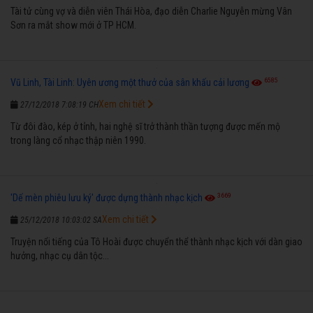
Tài tử cùng vợ và diễn viên Thái Hòa, đạo diễn Charlie Nguyễn mừng Vân
Sơn ra mắt show mới ở TP HCM.
6585
Vũ Linh, Tài Linh: Uyên ương một thưở của sân khấu cải lương
Xem chi tiết
27/12/2018 7:08:19 CH
Từ đôi đào, kép ở tỉnh, hai nghệ sĩ trở thành thần tượng được mến mộ
trong làng cổ nhạc thập niên 1990.
3669
'Dế mèn phiêu lưu ký' được dựng thành nhạc kịch
Xem chi tiết
25/12/2018 10:03:02 SA
Truyện nổi tiếng của Tô Hoài được chuyển thể thành nhạc kịch với dàn giao
hưởng, nhạc cụ dân tộc...