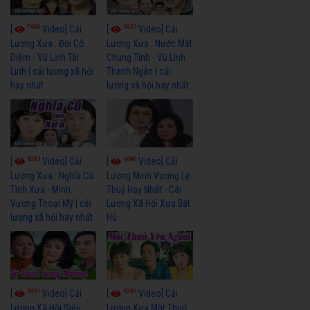
7688
6937
[
Video] Cải
[
Video] Cải
Lương Xưa : Đời Cô
Lương Xưa : Nước Mắt
Diễm - Vũ Linh Tài
Chung Tình - Vũ Linh
Linh | cải lương xã hội
Thanh Ngân | cải
hay nhất
lương xã hội hay nhất
6083
6698
[
Video] Cải
[
Video] Cải
Lương Xưa : Nghĩa Cũ
Lương Minh Vương Lệ
Tình Xưa - Minh
Thuỷ Hay Nhất - Cải
Vương Thoại Mỹ | cải
Lương Xã Hội Xưa Bất
lương xã hội hay nhất
Hủ
6991
6397
[
Video] Cải
[
Video] Cải
Lương Xã Hội Siêu
Lương Xưa Một Thuở