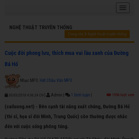
NGHỆ THUẬT TRUYỀN THỐNG
Trang chủ
Nghệ thuật truyền thống
Cuộc đời phong lưu, thích mua vui lầu xanh của Đường
Bá Hổ
Nhạc MP3:
Hát Chầu Văn MP3
|
Admin
|
1 bình luận
|
1596 lượt xem
30/03/2018 4:06:24 CH
(cailuong.net) - Bên cạnh tài năng xuất chúng, Đường Bá Hổ
(thi sĩ, họa sĩ đời Minh, Trung Quốc) còn thường được nhắc
đến với cuộc sống phóng túng.