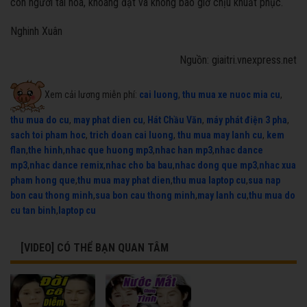
con người tài hoa, khoáng đạt và không bao giờ chịu khuất phục.
Nghinh Xuân
Nguồn: giaitri.vnexpress.net
Xem cải lương miễn phí:
cai luong
,
thu mua xe nuoc mia cu
,
thu mua do cu
,
may phat dien cu
,
Hát Chầu Văn
,
máy phát điện 3 pha
,
sach toi pham hoc
,
trich doan cai luong
,
thu mua may lanh cu
,
kem
flan
,
the hinh
,
nhac que huong mp3
,
nhac han mp3
,
nhac dance
mp3
,
nhac dance remix
,
nhac cho ba bau
,
nhac dong que mp3
,
nhac xua
pham hong que
,
thu mua may phat dien
,
thu mua laptop cu
,
sua nap
bon cau thong minh
,
sua bon cau thong minh
,
may lanh cu
,
thu mua do
cu tan binh
,
laptop cu
[VIDEO] CÓ THỂ BẠN QUAN TÂM