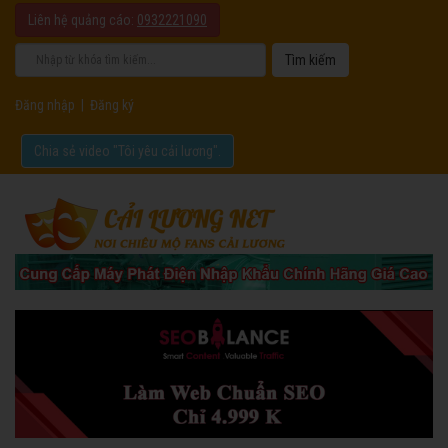
Liên hệ quảng cáo:
0932221090
Đăng nhập
|
Đăng ký
Chia sẻ video "Tôi yêu cải lương".