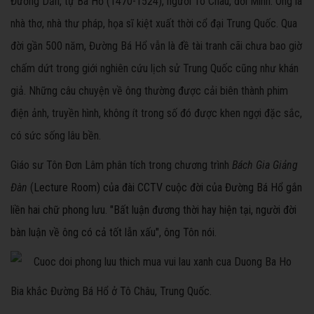
Đường Dần, tự Bá Hổ (1470-1524), người Tô Châu, đời Minh. Ông là
nhà thơ, nhà thư pháp, họa sĩ kiệt xuất thời cổ đại Trung Quốc. Qua
đời gần 500 năm, Đường Bá Hổ vẫn là đề tài tranh cãi chưa bao giờ
chấm dứt trong giới nghiên cứu lịch sử Trung Quốc cũng như khán
giả. Những câu chuyện về ông thường được cải biên thành phim
điện ảnh, truyền hình, không ít trong số đó được khen ngợi đặc sắc,
có sức sống lâu bền.
Giáo sư Tôn Đơn Lâm phân tích trong chương trình
Bách Gia Giảng
Đàn
(
Lecture Room) của đài CCTV cuộc đời của Đường Bá Hổ gắn
liền hai chữ phong lưu. "Bất luận đương thời hay hiện tại, người đời
bàn luận về ông có cả tốt lẫn xấu", ông Tôn nói.
Bia khắc Đường Bá Hổ ở Tô Châu, Trung Quốc.