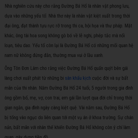
Nhà nghiên cứu này cho rằng Đường Bá Hổ là nhân vật phong lưu,
dựa vào những yếu tố: Nhà thơ này là nhân vật kiệt xuất trong thời
đại ông, đạt thành tựu rực rỡ trong thi ca, hội họa và thư pháp. Mặt
khác, ông tài hoa song không gò bó về lễ nghi, phép tắc mà nổi
loạn, tiêu dao. Yếu tố còn lại là Đường Bá Hổ có những mối quan hệ
nam nữ không đứng đắn, thường mua vui ở lầu xanh.
Ông Tôn Đơn Lâm cho rằng việc Đường Bá Hổ quấn quýt bên gái
làng chơi xuất phát từ những bi
sân khấu kịch
cuộc đời và sự bất
mãn của thi nhân. Năm Đường Bá Hổ 24 tuổi, 5 người trong gia đình
ông gồm bố, mẹ, vợ, con trai, em gái lần lượt qua đời chỉ trong thời
gian ngắn, gia đình ngày càng kiệt quệ. Vài năm sau, Đường Bá Hổ
bị tống vào ngục do liên quan tới một vụ án ở khoa trường. Sự chán
nản, bất mãn với nhân thế khiến Đường Bá Hổ không còn ý chí làm
quan, gây dựng tiền đồ.