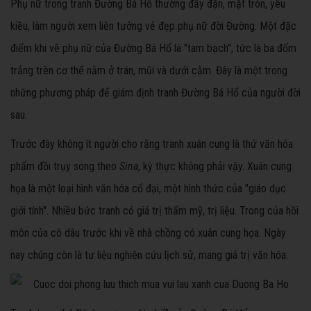
Phụ nữ trong tranh Đường Bá Hổ thường đầy đặn, mặt tròn, yêu
kiều, làm người xem liên tưởng vẻ đẹp phụ nữ đời Đường. Một đặc
điểm khi vẽ phụ nữ của Đường Bá Hổ là "tam bạch", tức là ba đốm
trắng trên cơ thể nằm ở trán, mũi và dưới cằm. Đây là một trong
những phương pháp để giám định tranh Đường Bá Hổ của người đời
sau.
Trước đây không ít người cho rằng tranh xuân cung là thứ văn hóa
phẩm đồi trụy song theo
Sina
, kỳ thực không phải vậy. Xuân cung
họa là một loại hình văn hóa cổ đại, một hình thức của "giáo dục
giới tính". Nhiều bức tranh có giá trị thẩm mỹ, trị liệu. Trong của hồi
môn của cô dâu trước khi về nhà chồng có xuân cung họa. Ngày
nay chúng còn là tư liệu nghiên cứu lịch sử, mang giá trị văn hóa.