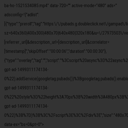
ba-ho-1521534085.mp4" data-720="" active-mode="480" ads=''
adsconfig='{"adlist":
[{"type":"preroll","tag":"https:\/\/pubads.g.doubleclick.net\/gampad\/
sz=640x360|400x300|480x70|640x480|320x180&iu=\/27973503\/video
[referrer_url]&description_url=[description_url]&correlator=
[timestamp]","skipOffset":"00:00:06","duration":"00:00:30"},
{"type":"overlay","tag":"","script":"%3Cscript%20async%3D%
gpt-ad-1499311174134-
0%22).addService(googletag.pubads())%3Bgoogletag.pubads().ena
gpt-ad-1499311174134-
0%22%20style%3D%22height%3A70px%3B%20width%3A480px%3B%22%3
gpt-ad-1499311174134-
0%22)%3B%7D)%3B%3C%2Fscript%3E%3C%2Fdiv%3E","size":"480x70","offs
data-ex="bs=0&pt=0">