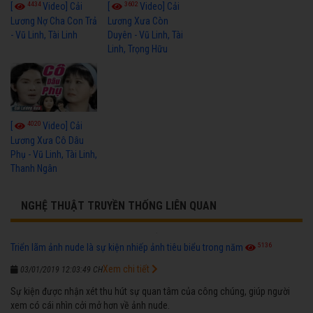
4434
3602
[
Video] Cải
[
Video] Cải
Lương Nợ Cha Con Trả
Lương Xưa Còn
- Vũ Linh, Tài Linh
Duyên - Vũ Linh, Tài
Linh, Trọng Hữu
4020
[
Video] Cải
Lương Xưa Cô Dâu
Phụ - Vũ Linh, Tài Linh,
Thanh Ngân
NGHỆ THUẬT TRUYỀN THỐNG LIÊN QUAN
5136
Triển lãm ảnh nude là sự kiện nhiếp ảnh tiêu biểu trong năm
Xem chi tiết
03/01/2019 12:03:49 CH
Sự kiện được nhận xét thu hút sự quan tâm của công chúng, giúp người
xem có cái nhìn cởi mở hơn về ảnh nude.