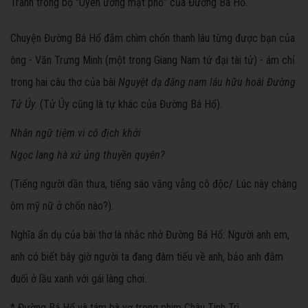
Tranh trong bộ "Uyên ương mật phổ" của Đường Bá Hổ.
Chuyện Đường Bá Hổ đắm chìm chốn thanh lâu từng được bạn của
ông - Văn Trưng Minh (một trong Giang Nam tứ đại tài tử) - ám chỉ
trong hai câu thơ của bài
Nguyệt dạ đăng nam lâu hữu hoài Đường
Tử Úy
. (Tử Úy cũng là tự khác của Đường Bá Hổ).
Nhân ngữ tiệm vi cô địch khởi
Ngọc lang hà xứ ủng thuyền quyên?
(Tiếng người dần thưa, tiếng sáo văng vẳng cô độc/ Lúc này chàng
ôm mỹ nữ ở chốn nào?).
Nghĩa ẩn dụ của bài thơ là nhắc nhở Đường Bá Hổ: Người anh em,
anh có biết bây giờ người ta đang đàm tiếu về anh, bảo anh đắm
đuối ở lầu xanh với gái làng chơi.
* Đường Bá Hổ và tám bà vợ trong phim Châu Tinh Trì