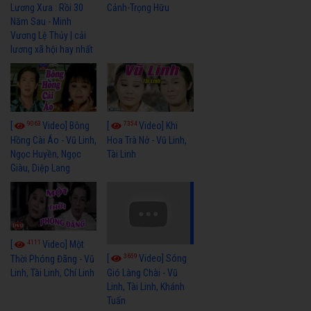
Cảnh-Trọng Hữu
Lương Xưa : Rồi 30
Năm Sau - Minh
Vương Lệ Thủy | cải
lương xã hội hay nhất
9063
7354
[
Video] Bông
[
Video] Khi
Hồng Cài Áo - Vũ Linh,
Hoa Trà Nở - Vũ Linh,
Ngọc Huyền, Ngọc
Tài Linh
Giàu, Diệp Lang
4111
[
Video] Một
3659
[
Video] Sóng
Thời Phóng Đãng - Vũ
Linh, Tài Linh, Chí Linh
Gió Làng Chài - Vũ
Linh, Tài Linh, Khánh
Tuấn