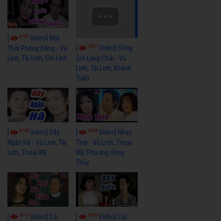
4109
[
Video] Một
3657
[
Video] Sóng
Thời Phóng Đãng - Vũ
Linh, Tài Linh, Chí Linh
Gió Làng Chài - Vũ
Linh, Tài Linh, Khánh
Tuấn
3766
3438
[
Video] Dãy
[
Video] Nhạc
Ngân Hà - Vũ Linh, Tài
Tình - Vũ Linh, Thoại
Linh, Thoại Mỹ
Mỹ, Phương Hồng
Thủy
4113
3964
[
Video] Cải
[
Video] Cải