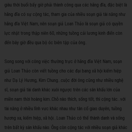
giàu thời buổi bấy giờ phải thành công qua các hãng đĩa, đặc biệt là
hãng đĩa có sự cộng tác, tham gia của nhiều soạn giả tài năng như
hãng đĩa Việt Nam, nên soạn giả Loan Thảo là soạn giả có quyền
lực nhật trong thập niên 60, những tuồng cải lương kinh điển còn
đến bây giờ đều qua bộ óc biên tập của ông..
Song song với công việc thường trực ở hãng đĩa Việt Nam, soạn
giả Loan Thảo còn viết tuồng cho các đại bang xã hội kiếm hiệp
như Dạ Lý Hương, Kim Chung...cuộc đời ông cũng như nhiều nghệ
sĩ, soạn giả tài danh khác xuôi ngược trên các sân khấu lớn của
miền nam thời hoàng kim..Chỗ nào thích, sống tốt, thì cộng tác...với
tài năng ở nhiều lĩnh vưc khác nhau như tân cổ giao duyên, tuồng
hương xa, kiếm hiệp, xã hội...Loan Thảo có thể thành danh và sống
trên bất kỳ sân khấu nào. Ông còn cộng tác với nhiều soạn giả khác