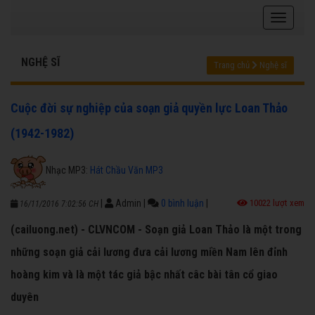
NGHỆ SĨ
Trang chủ
Nghệ sĩ
Cuộc đời sự nghiệp của soạn giả quyền lực Loan Thảo
(1942-1982)
Nhạc MP3:
Hát Chầu Văn MP3
|
Admin
|
0 bình luận
|
10022 lượt xem
16/11/2016 7:02:56 CH
(cailuong.net) - CLVNCOM - Soạn giả Loan Thảo là một trong
những soạn giả cải lương đưa cải lương miền Nam lên đỉnh
hoàng kim và là một tác giả bậc nhất câc bài tân cổ giao
duyên