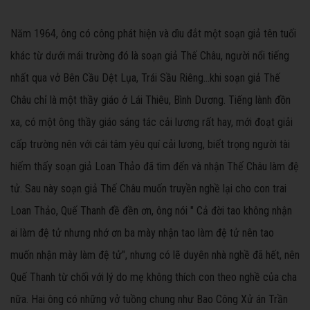
Năm 1964, ông có công phát hiện và dìu đắt một soạn giả tên tuối
khác từ dưới mái trường đó là soạn giả Thế Châu, người nổi tiếng
nhất qua vở Bên Cầu Dệt Lụa, Trái Sầu Riêng...khi soạn giả Thế
Châu chỉ là một thầy giáo ở Lái Thiêu, Bình Dương. Tiếng lành đồn
xa, có một ông thầy giáo sáng tác cải lương rất hay, mới đoạt giải
cấp trường nên với cái tâm yêu quí cải lương, biết trọng người tài
hiếm thấy soạn giả Loan Thảo đã tìm đến và nhận Thế Châu làm đệ
tử. Sau này soạn giả Thế Châu muốn truyền nghề lại cho con trai
Loan Thảo, Quế Thanh đề đền ơn, ông nói " Cả đời tao không nhận
ai làm đệ tử nhưng nhớ ơn ba mày nhận tao làm đệ tử nên tao
muốn nhận mày làm đệ tử", nhưng có lẽ duyên nhà nghề đã hết, nên
Quế Thanh từ chối với lý do mẹ không thích con theo nghề của cha
nữa. Hai ông có những vở tuồng chung như Bao Công Xử án Trần