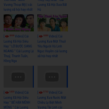
Vương Thoại Mỹ | cải
Lương Xã Hội Xưa Bất
lương xã hội hay nhất
Hủ
6969
6388
[
Video] Cải
[
Video] Cải
Lương Xã Hội Siêu
Lương Xưa Một Thuở
Hay " LỠ BƯỚC SANG
Yêu Người Vũ Linh
NGANG " Cải Lương Lệ
Ngọc Huyền cải lương
Thuỷ, Thanh Tuấn,
xã hội hay nhất
Hồng Nga
5459
5733
[
Video] Cải
[
Video] Cải
Lương Xã Hội Siêu
Lương Xưa Nước Mắt
Hay " BỂ HẬN MÊNH
Chiều Ly Biệt Minh
MÔNG " Cải Lương
Vương Tài Linh cải