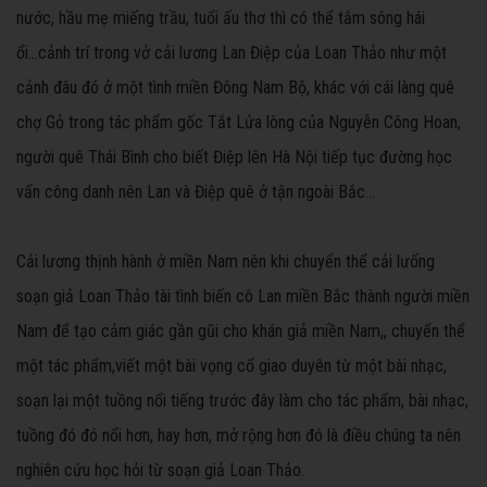
nước, hầu mẹ miếng trầu, tuổi ấu thơ thì có thể tắm sông hái
ổi...cảnh trí trong vở cải lương Lan Điệp của Loan Thảo như một
cảnh đâu đó ở một tình miền Đông Nam Bộ, khác với cái làng quê
chợ Gỏ trong tác phẩm gốc Tắt Lửa lòng của Nguyễn Công Hoan,
người quê Thái Bình cho biết Điệp lên Hà Nội tiếp tục đường học
vấn công danh nên Lan và Điệp quê ở tận ngoài Bắc...
Cải lương thịnh hành ở miền Nam nên khi chuyển thể cải lưống
soạn giả Loan Thảo tài tình biến cô Lan miền Bắc thành người miền
Nam để tạo cảm giác gần gũi cho khán giả miền Nam,, chuyển thể
một tác phẩm,viết một bài vọng cổ giao duyên từ một bài nhạc,
soạn lại một tuồng nổi tiếng trước đây làm cho tác phẩm, bài nhạc,
tuồng đó đó nổi hơn, hay hơn, mở rộng hơn đó là điều chúng ta nên
nghiên cứu học hỏi từ soạn giả Loan Thảo.