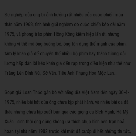
Sự nghiệp của ông bị ảnh hưởng rất nhiều của cuộc chiến mậu
thân năm 1968, tình hình giới nghiêm do cuộc chiến kéo dài năm
1975, và phong trào phim Hồng Kông kiếm hiệp lấn át, nhưng
không vì thế mà ông buông bỏ, ông tận dụng thế mạnh của phim,
tâm lý khán giả để chuyển thể nhiều bộ phim hay thành tuồng cải
lương hấp dẫn lôi kéo khán giả đến rạp trong điều kiện như thế như
Trăng Lên Đỉnh Núi, Sở Vân, Tiêu Anh Phụng,Hoa Mộc Lan...
Soạn giả Loan Thảo gắn bó với hãng đĩa Việt Nam đến ngày 30-4-
1975, nhiều bài hát của ông chưa kịp phát hành, và nhiều bài ca đã
thâu nhưng chưa kịp xuất bản qua các giọng ca Bích Hạnh, Hà Mỹ
Xuân....sinh thời ộng cũng không ưa thích chụp hình nên trận hoả
hoạn tại nhà năm 1982 trước khi mất đã cướp đi hết những tin tức,