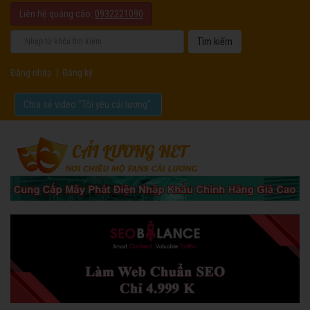
Liên hệ quảng cáo:
0932221090
Đăng nhập
|
Đăng ký
Chia sẻ video "Tôi yêu cải lương".