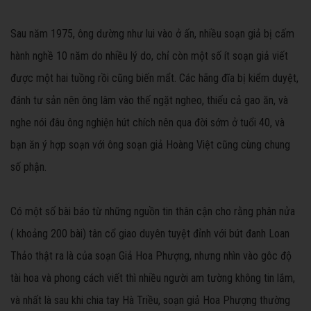
Sau năm 1975, ông dường như lui vào ở ấn, nhiều soạn giả bị cấm
hành nghề 10 năm do nhiều lý do, chỉ còn một số ít soạn giả viết
được một hai tuồng rồi cũng biến mẩt. Các hãng đĩa bị kiểm duyệt,
đánh tư sản nên ông lâm vào thế ngặt ngheo, thiếu cả gao ăn, và
nghe nói đâu ông nghiện hút chích nên qua đời sớm ở tuổi 40, và
bạn ăn ý hợp soạn với ông soạn giả Hoàng Việt cũng cùng chung
số phận.
Có một số bài báo từ những nguồn tin thân cận cho rằng phân nửa
( khoảng 200 bài) tân cổ giao duyên tuyệt đỉnh với bút đanh Loan
Thảo thật ra là của soạn Giả Hoa Phượng, nhưng nhìn vào gôc độ
tài hoa và phong cách viết thì nhiều người am tường không tin lắm,
và nhất là sau khi chia tay Hà Triều, soạn giả Hoa Phượng thường