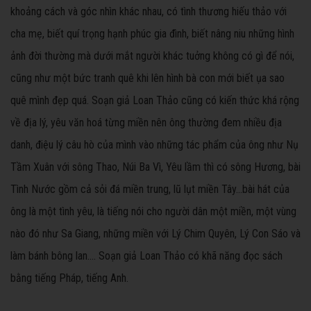
khoảng cách và góc nhìn khác nhau, có tình thương hiếu thảo với
cha mẹ, biết quí trọng hạnh phúc gia đình, biết nâng niu những hình
ảnh đời thường mà dưới mắt người khác tuởng không có gì để nói,
cũng như một bức tranh quê khi lên hình bà con mới biết ụa sao
quê mình đẹp quá. Soạn giả Loan Thảo cũng có kiến thức khá rộng
về địa lý, yêu văn hoá từng miền nên ông thường đem nhiều địa
danh, điệu lý câu hò của mình vào những tác phẩm của ông như Nụ
Tầm Xuân với sông Thao, Núi Ba Vì, Yêu lầm thì có sông Hương, bài
Tình Nước gồm cả sỏi đá miền trung, lũ lụt miền Tây...bài hát của
ông là một tình yêu, là tiếng nói cho người dân một miền, một vùng
nào đó như Sa Giang, những miền với Lý Chim Quyên, Lý Con Sáo và
làm bánh bông lan.... Soạn giả Loan Thảo có khã năng đọc sách
bằng tiếng Pháp, tiếng Anh.