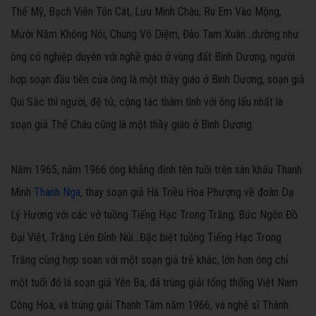
Thế Mỹ, Bạch Viên Tôn Cát, Lưu Minh Châu, Ru Em Vào Mộng,
Mười Năm Không Nói, Chung Vô Diệm, Đào Tam Xuân...dường như
ông có nghiệp duyên với nghề giáo ở vùng đất Bình Dương, người
hơp soạn đầu tiên của ông là một thầy giáo ở Bình Dương, soạn giả
Qui Sắc thì người, đệ tử, cộng tác thâm tình với ông lấu nhất là
soạn giả Thế Châu cũng là một thầy giáo ở Bình Dương.
Năm 1965, năm 1966 ông khẳng định tên tuồi trên sân khấu Thanh
Minh
Thanh Nga
, thay soạn giả Hà Triều Hoa Phượng về đoàn Dạ
Lý Hương với các vở tuồng Tiếng Hạc Trong Trăng, Bức Ngôn Đồ
Đại Việt, Trăng Lên Đỉnh Núi...Đặc biệt tuồng Tiếng Hạc Trong
Trăng cùng hợp soan với một soạn giả trẻ khác, lớn hơn ông chỉ
một tuổi đó lá soạn giả Yên Ba, đã trúng giải tổng thống Việt Nam
Công Hoa, và trúng giải Thanh Tâm năm 1966, và nghệ sĩ Thành