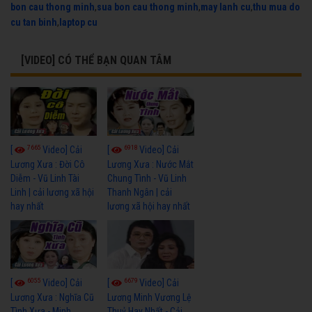
bon cau thong minh
,
sua bon cau thong minh
,
may lanh cu
,
thu mua do
cu tan binh
,
laptop cu
[VIDEO] CÓ THỂ BẠN QUAN TÂM
7665
6918
[
Video] Cải
[
Video] Cải
Lương Xưa : Đời Cô
Lương Xưa : Nước Mắt
Diễm - Vũ Linh Tài
Chung Tình - Vũ Linh
Linh | cải lương xã hội
Thanh Ngân | cải
hay nhất
lương xã hội hay nhất
6055
6679
[
Video] Cải
[
Video] Cải
Lương Xưa : Nghĩa Cũ
Lương Minh Vương Lệ
Tình Xưa - Minh
Thuỷ Hay Nhất - Cải