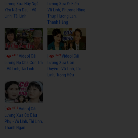
Lương Xưa Hãy Ngủ
Lương Xưa Đi Biển -
Yên Niềm Đau - Vũ
Vũ Linh, Phương Hồng
Linh, Tài Linh
Thủy, Hương Lan,
Thanh Hằng
4432
3599
[
Video] Cải
[
Video] Cải
Lương Nợ Cha Con Trả
Lương Xưa Còn
- Vũ Linh, Tài Linh
Duyên - Vũ Linh, Tài
Linh, Trọng Hữu
4015
[
Video] Cải
Lương Xưa Cô Dâu
Phụ - Vũ Linh, Tài Linh,
Thanh Ngân