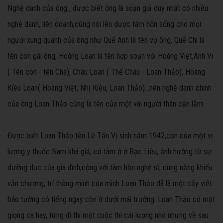
Nghệ danh của ông , được biết ông là soạn giả duy nhất có nhiều
nghệ danh, liên doanh,cũng nói lên được tâm hồn sống cho mọi
người xung quanh của ông như Quế Anh là tên vợ ông, Quế Chi là
tên con gái ông, Hoàng Loan là tên hợp soạn với Hoàng Việt,Anh Vi
( Tên con - tên Cha), Châu Loan ( Thế Châu - Loan Thảo), Hoàng
Kiều Loan( Hoàng Việt, Nhị Kiều, Loan Thảo)...nên nghệ danh chính
của ông Loan Thảo cũng là tên của một vài người thân cận lắm.
Được biết Loan Thảo tên Lê Tấn Vị sinh năm 1942,con của một vị
lương y thuốc Nam khá giả, có tâm ở ở Bạc Liêu, ảnh hưởng từ sự
dưỡng dục của gia đình,cộng với tâm hồn nghệ sĩ, cùng năng khiếu
văn chương, trí thông minh của mình Loan Thảo đã là một cấy viết
báo tường có tiếng ngay còn ờ dưới mái trường. Loan Thảo có một
giọng ca hay, từng đi thi một cuộc thi cải lương nhỏ nhưng về sau