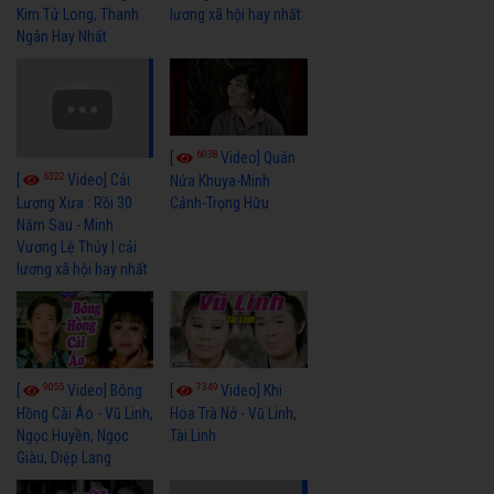
Kim Tử Long, Thanh
lương xã hội hay nhất
Ngân Hay Nhất
6038
[
Video] Quán
6322
[
Video] Cải
Nửa Khuya-Minh
Cảnh-Trọng Hữu
Lương Xưa : Rồi 30
Năm Sau - Minh
Vương Lệ Thủy | cải
lương xã hội hay nhất
9055
7349
[
Video] Bông
[
Video] Khi
Hồng Cài Áo - Vũ Linh,
Hoa Trà Nở - Vũ Linh,
Ngọc Huyền, Ngọc
Tài Linh
Giàu, Diệp Lang