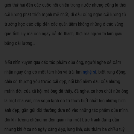
giới thứ hai đến các cuộc nội chiến trong nước nhưng cũng là thời
cải lương phát triển mạnh mẽ nhất, đi đâu cũng nghe cải lương từ
trường học các cấp đến các quán,tiệm không những ở các vùng
quê tỉnh luỵ mà con ngay cả đô thành, thời mà người ta làm giàu
bằng cải lương...
Nếu nhìn xuyên qua các tác phẩm của ông, người nghe sẻ cảm
nhận ngay ông có một tâm hồn và trái tim
nghệ sĩ
, biết rung động,
chia sẽ thương yêu trước cái đẹp, nổi khổ niềm đau của những
mảnh đời, của xã hội mà ông đã thấy, đã nghe, xa hơn chút nữa ông
là một nhà văn, nhà soạn kịch có trí thức biết chắt lọc những hình
ảnh đẹp, gần gủi đời thường đưa nó vào những tác phẩm của mình,
đôi khi tưởng chừng nó đơn giản như một bức tranh đứng gần
nhưng khi ở xa nó ngày càng đẹp, lung linh, sâu thẳm ba chiều tuỳ