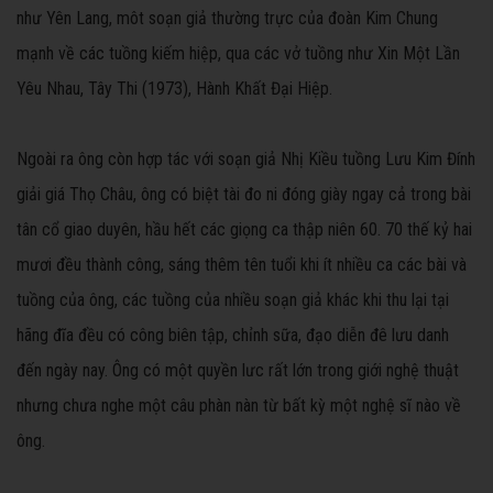
như Yên Lang, môt soạn giả thường trực của đoàn Kim Chung
mạnh về các tuồng kiếm hiệp, qua các vở tuồng như Xin Một Lần
Yêu Nhau, Tây Thi (1973), Hành Khất Đại Hiệp.
Ngoài ra ông còn hợp tác với soạn giả Nhị Kiều tuồng Lưu Kim Đính
giải giá Thọ Châu, ông có biệt tài đo ni đóng giày ngay cả trong bài
tân cổ giao duyên, hầu hết các giọng ca thập niên 60. 70 thế kỷ hai
mươi đều thành công, sáng thêm tên tuổi khi ít nhiều ca các bài và
tuồng của ông, các tuồng của nhiều soạn giả khác khi thu lại tại
hãng đĩa đều có công biên tập, chỉnh sữa, đạo diễn đê lưu danh
đến ngày nay. Ông có một quyền lưc rất lớn trong giới nghệ thuật
nhưng chưa nghe một câu phàn nàn từ bất kỳ một nghệ sĩ nào về
ông.