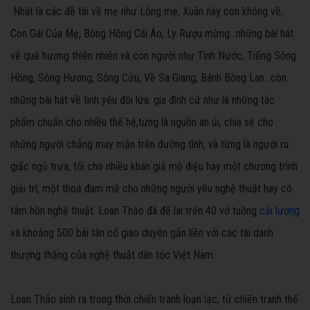
Nhât là các đề tài về mẹ như Lòng mẹ, Xuân này con không về,
Con Gái Của Mẹ, Bông Hồng Cài Áo, Ly Rượu mừng...những bài hát
về quê hương thiên nhiên và con người như Tình Nước, Tiếng Sông
Hồng, Sông Hương, Sông Cửu, Về Sa Giang, Bánh Bông Lan...còn
những bài hát về tình yêu đôi lứa. gia đình cứ như là những tác
phẩm chuẩn cho nhiều thế hệ,từng là nguồn an ủi, chia sẽ cho
những người chẳng may mắn trên đường tình, và từng là người ru
giấc ngủ trưa, tối cho nhiều khán giả mộ điệu hay một chương trình
giải trí, một thoả đam mê cho những người yêu nghệ thuật hay có
tâm hồn nghệ thuật. Loan Thảo đã để lai trên 40 vở tuồng
cải lương
và khoảng 500 bài tân cổ giao duyên gắn liền với các tài danh
thượng thặng của nghệ thuật dân tộc Việt Nam.
Loan Thảo sinh ra trong thời chiến tranh loạn lạc, từ chiến tranh thế