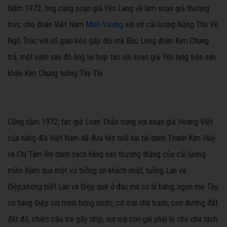
Năm 1972, ông cùng soạn giả Yên Lang về làm soạn giả thường
trưc cho đoàn Viêt Nam
Minh Vương
với vở cải lương Nắng Thu Về
Ngõ Trúc với số giao kéo gấp đôi mà Bầu Long đoàn Kim Chung
trả, một năm sau đó ông lại hợp tác với soạn giả Yên lang trên sân
khấu Kim Chung tuồng Tây Thi.
Cũng năm 1972, tác giả Loan Thảo cùng với soạn giả Hoàng Việt
của hãng đĩa Việt Nam đã đưa tên tuổi hai tài danh Thanh Kim Huệ
và Chí Tâm lên danh sách hàng sao thượng thặng của cải lương
miền Nam qua một vở tuồng ăn khách nhất, tuồng Lan và
Điệp,không biết Lan và Điệp quê ở đâu mà có lá bàng, ngọn mẹ Tây,
có hàng Điệp soi mình bóng nước, có mái nhà tranh, con đường đất
đất đỏ, chiếc cầu tre gẩy nhịp, nơi mà con gái phải lo cho cha tách