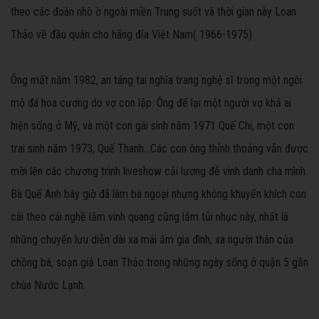
theo các đoàn nhò ờ ngoài miền Trung suốt và thời gian này Loan
Thảo về đầu quân cho hãng đỉa Việt Nam( 1966-1975)
Ông mất năm 1982, an táng tai nghĩa trang nghệ sĩ trong một ngôi
mộ đá hoa cương do vợ con lập. Ông để lại một người vợ khả ai
hiện sống ở Mỹ, và một con gái sinh năm 1971 Quế Chi, một con
trai sinh năm 1973, Quế Thanh...Các con ông thỉnh thoảng vẫn được
mời lên các chương trinh liveshow cải lương đễ vinh danh cha mình.
Bà Quế Anh bây giờ đã làm bà ngoại nhưng không khuyến khích con
cái theo cái nghề lắm vinh quang cũng lắm tủi nhục này, nhất là
những chuyến lưu diễn dài xa mái ấm gia đình, xa người thân của
chồng bà, soạn giả Loan Thảo trong những ngày sống ở quận 5 gần
chùa Nước Lạnh.