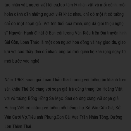
tạo nhân vật, người viết lời ca,tạo tâm lý nhân vật và mổi cảnh, mỗi
hoàn cảnh cần những người viết khác nhau, chỉ có một ít số tuồng
chỉ có một soạn giả...Với tên tuổi của mình, ông đã giới thiệu nghệ
sĩ Nguyên Hạnh đi hát ở Ban cải lương Vân Kiều trên Đài truyền hình
Sài Gòn, Loan Thảo là một con người hoa đồng và hay giao du, giao
lưu với các thầy đàn cổ nhạc, ông có mối quan hệ khá rộng ngay từ
mới bước vào nghề
Năm 1963, soạn giả Loan Thảo thành công với tuồng ăn khách trên
sân khấu Thủ Đô cùng với soạn giả trẻ cùng trang lứa Hoàng Việt
với vở tuồng Bống Hồng Sa Mạc. Sau đó ông cùng với soạn giả
Hoàng Việt có những vở tuồng nổi tiếng như Sở Vân Cứu Giá, Sở
Vân Cưới Vợ,Tiêu anh Phụng,Con Gái Vua Trần Nhân Tông, Đường
Lên Thiên Thai...