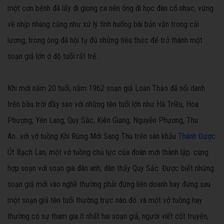
một cơn bệnh đã lấy đi giọng ca nên ông đi học đàn cổ nhạc, vững
về nhịp nhàng cũng như xứ lý tình huống bài bản vắn trong cải
lương, trong ông đã hội tụ đủ những tiêu thức để trở thành một
soạn giả lớn ở độ tuổi rất trẻ...
Khi mới năm 20 tuổi, năm 1962 soạn giả Loan Thảo đã nổi danh
trên bầu trời đầy sao với những tên tuổi lớn như Hà Triều, Hoa
Phượng, Yên Lang, Quy Sắc, Kiên Giang, Nguyễn Phương, Thu
An...với vở tuồng Khi Rừng Mới Sang Thu trên sân khấu
Thành Được
Út Bạch Lan, một vở tuồng chủ lực của đoàn mới thành lập. cùng
hợp soạn với soạn già đàn anh, đàn thấy Quy Sắc. Được biết những
soạn giả mới vào nghề thường phải đứng liên doanh hay đứng sau
một soạn giả tên tuổi thường trực nào đó..và một vở tuồng hay
thường có sự tham gia ít nhất hai soạn giả, người viết cốt truyện,