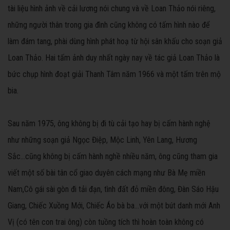
tài liệu hình ảnh về cải lương nói chung và về Loan Thảo nói riêng,
những người thân trong gia đình cũng không có tấm hình nào để
làm đám tang, phài dùng hình phát hoạ từ hội sân khấu cho soạn giả
Loan Thảo. Hai tấm ảnh duy nhất ngày nay về tác giả Loan Thảo là
bức chụp hình đoạt giải Thanh Tâm năm 1966 và một tấm trên mộ
bia.
Sau năm 1975, ông không bị đi tù cải tạo hay bị cấm hành nghệ
như những soạn giả Ngọc Điệp, Mộc Linh, Yên Lang, Hương
Sắc...cũng không bị cấm hành nghề nhiều năm, ông cũng tham gia
viết một số bài tân cổ giao duyên cách mạng như Bà Mẹ miền
Nam,Cô gái sài gòn đi tải đạn, tình đất đỏ miền đông, Đàn Sáo Hậu
Giang, Chiếc Xuồng Mới, Chiếc Áo bà ba...với một bút danh mới Anh
Vị (có tên con trai ông) còn tuồng tích thì hoàn toàn không có