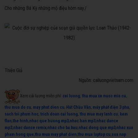
Cho những Bá Kỳ những mộ điệu hôm nay./
Thiện Giả
Nguồn: cailuongvietnam.com
Xem cải lương miễn phí:
cai luong
,
thu mua xe nuoc mia cu
,
thu mua do cu
,
may phat dien cu
,
Hát Chầu Văn
,
máy phát điện 3 pha
,
sach toi pham hoc
,
trich doan cai luong
,
thu mua may lanh cu
,
kem
flan
,
the hinh
,
nhac que huong mp3
,
nhac han mp3
,
nhac dance
mp3
,
nhac dance remix
,
nhac cho ba bau
,
nhac dong que mp3
,
nhac xua
pham hong que
,
thu mua may phat dien
,
thu mua laptop cu
,
sua nap