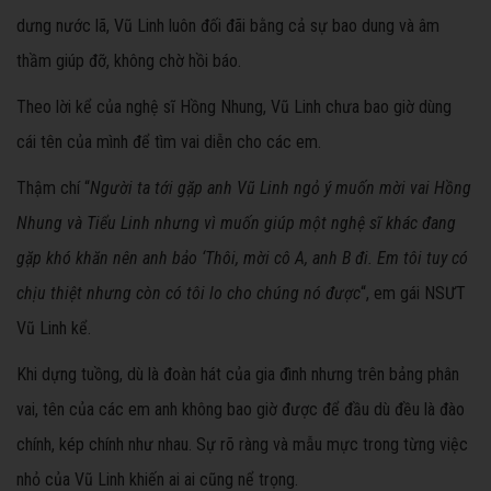
dưng nước lã, Vũ Linh luôn đối đãi bằng cả sự bao dung và âm
thầm giúp đỡ, không chờ hồi báo.
Theo lời kể của nghệ sĩ Hồng Nhung, Vũ Linh chưa bao giờ dùng
cái tên của mình để tìm vai diễn cho các em.
Thậm chí “
Người ta tới gặp anh Vũ Linh ngỏ ý muốn mời vai Hồng
Nhung và Tiểu Linh nhưng vì muốn giúp một nghệ sĩ khác đang
gặp khó khăn nên anh bảo ‘Thôi, mời cô A, anh B đi. Em tôi tuy có
chịu thiệt nhưng còn có tôi lo cho chúng nó được
“, em gái NSƯT
Vũ Linh kể.
Khi dựng tuồng, dù là đoàn hát của gia đình nhưng trên bảng phân
vai, tên của các em anh không bao giờ được để đầu dù đều là đào
chính, kép chính như nhau. Sự rõ ràng và mẫu mực trong từng việc
nhỏ của Vũ Linh khiến ai ai cũng nể trọng.