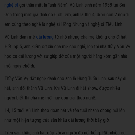
nghệ sĩ
gọi thân mật là “anh Năm”. Vũ Linh sinh năm 1958 tại Sài
Gòn trong một gia đình có 6 chị em, anh là thứ 4, dưới còn 2 người
em cũng theo nghề là nghệ sĩ Hồng Nhung và nghệ sĩ Tiểu Linh.
Vũ Linh đam mê
cải lương
từ nhỏ nhưng cha mẹ không cho đi hát.
Hết lớp 5, anh kiếm cớ xin cha mẹ cho nghỉ, lén tới nhà thầy Văn Vỹ
học ca cải lương với sự giúp đỡ của một người hàng xóm gần nhà
mỗi ngày chở đi.
Thầy Văn Vỹ đặt nghệ danh cho anh là Hùng Tuấn Linh, sau này đi
hát, anh đổi thành Vũ Linh. Khi Vũ Linh đi hát show, được nhiều
người biết thì cha mẹ mới hay con trai theo nghề.
14, 15 tuổi Vũ Linh theo đoàn hát và tên tuổi nhanh chóng nổi lên
như một hiện tượng của sân khấu cải lương thời bấy giờ.
Trên sân khấu, anh hát cặp với ai người đó nổi tiếng. Rất nhiều cô