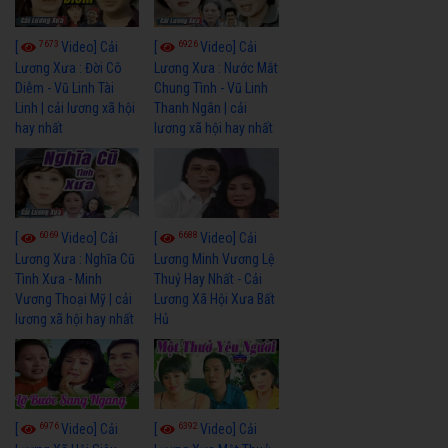
7673
6926
[
Video] Cải
[
Video] Cải
Lương Xưa : Đời Cô
Lương Xưa : Nước Mắt
Diễm - Vũ Linh Tài
Chung Tình - Vũ Linh
Linh | cải lương xã hội
Thanh Ngân | cải
hay nhất
lương xã hội hay nhất
6069
6688
[
Video] Cải
[
Video] Cải
Lương Xưa : Nghĩa Cũ
Lương Minh Vương Lệ
Tình Xưa - Minh
Thuỷ Hay Nhất - Cải
Vương Thoại Mỹ | cải
Lương Xã Hội Xưa Bất
lương xã hội hay nhất
Hủ
6976
6392
[
Video] Cải
[
Video] Cải