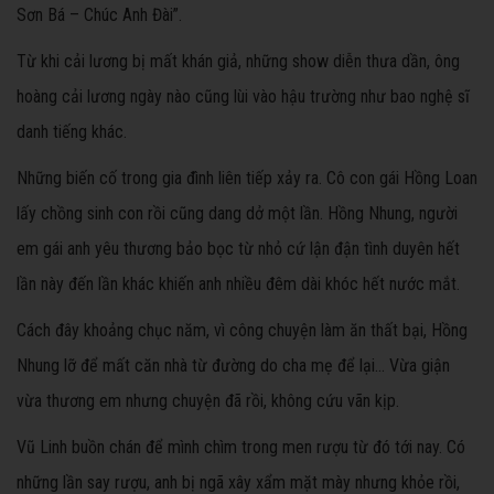
Sơn Bá – Chúc Anh Đài”.
Từ khi cải lương bị mất khán giả, những show diễn thưa dần, ông
hoàng cải lương ngày nào cũng lùi vào hậu trường như bao nghệ sĩ
danh tiếng khác.
Những biến cố trong gia đình liên tiếp xảy ra. Cô con gái Hồng Loan
lấy chồng sinh con rồi cũng dang dở một lần. Hồng Nhung, người
em gái anh yêu thương bảo bọc từ nhỏ cứ lận đận tình duyên hết
lần này đến lần khác khiến anh nhiều đêm dài khóc hết nước mắt.
Cách đây khoảng chục năm, vì công chuyện làm ăn thất bại, Hồng
Nhung lỡ để mất căn nhà từ đường do cha mẹ để lại… Vừa giận
vừa thương em nhưng chuyện đã rồi, không cứu vãn kịp.
Vũ Linh buồn chán để mình chìm trong men rượu từ đó tới nay. Có
những lần say rượu, anh bị ngã xây xẩm mặt mày nhưng khỏe rồi,