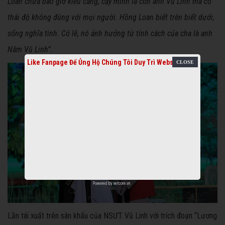
Loan chưa bao giờ kiêu căng, cậy mình là con anh Vũ Linh mà có
thái độ không đúng với mọi người. Hồng Loan biết trên biết dưới,
sống nghĩa tình. Có lẽ, nó ảnh hưởng từ tính cách của cha là anh
Năm Vũ Linh”
.
Like Fanpage Để Ủng Hộ Chúng Tôi Duy Trì Website
Powered by
netcore.vn
Lần tái xuất trên sân khấu của NSƯT Vũ Linh với trích đoạn “Lương