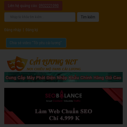
Liên hệ quảng cáo:
0932221090
Đăng nhập
|
Đăng ký
Chia sẻ video "Tôi yêu cải lương".