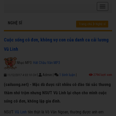
NGHỆ SĨ
Trang chủ
Nghệ sĩ
Cuộc sống cô đơn, không vợ con của danh ca cải lương
Vũ Linh
Nhạc MP3:
Hát Chầu Văn MP3
|
Admin
|
1 bình luận
|
2794 lượt xem
11/12/2017 4:03:10 CH
(cailuong.net) - Mặc dù được rất nhiều cô đào tài sắc thương
thầm nhớ trộm nhưng NSƯT Vũ Linh lại chọn cho mình cuộc
sống cô đơn, không lập gia đình.
NSƯT
Vũ Linh
tên thật là Võ Văn Ngoan, thường được anh em