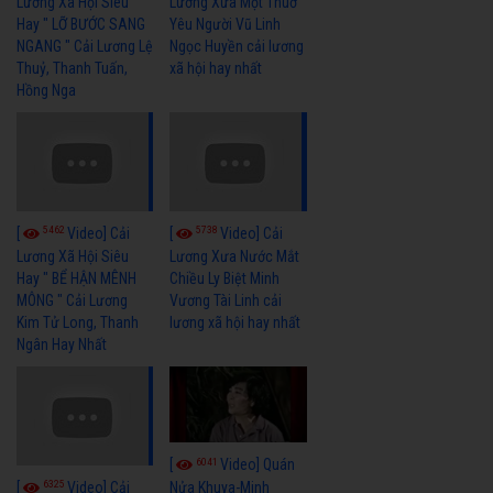
Lương Xã Hội Siêu
Lương Xưa Một Thuở
Hay " LỠ BƯỚC SANG
Yêu Người Vũ Linh
NGANG " Cải Lương Lệ
Ngọc Huyền cải lương
Thuỷ, Thanh Tuấn,
xã hội hay nhất
Hồng Nga
5462
5738
[
Video] Cải
[
Video] Cải
Lương Xã Hội Siêu
Lương Xưa Nước Mắt
Hay " BỂ HẬN MÊNH
Chiều Ly Biệt Minh
MÔNG " Cải Lương
Vương Tài Linh cải
Kim Tử Long, Thanh
lương xã hội hay nhất
Ngân Hay Nhất
6041
[
Video] Quán
6325
[
Video] Cải
Nửa Khuya-Minh