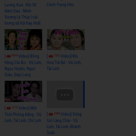
Cảnh-Trọng Hữu
Lương Xưa : Rồi 30
Năm Sau - Minh
Vương Lệ Thủy | cải
lương xã hội hay nhất
9059
7352
[
Video] Bông
[
Video] Khi
Hồng Cài Áo - Vũ Linh,
Hoa Trà Nở - Vũ Linh,
Ngọc Huyền, Ngọc
Tài Linh
Giàu, Diệp Lang
4110
[
Video] Một
3658
[
Video] Sóng
Thời Phóng Đãng - Vũ
Linh, Tài Linh, Chí Linh
Gió Làng Chài - Vũ
Linh, Tài Linh, Khánh
Tuấn