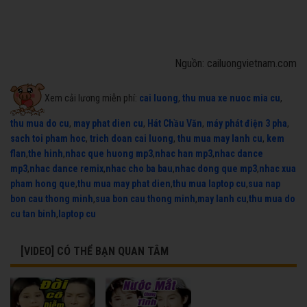
Nguồn: cailuongvietnam.com
Xem cải lương miễn phí:
cai luong
,
thu mua xe nuoc mia cu
,
thu mua do cu
,
may phat dien cu
,
Hát Chầu Văn
,
máy phát điện 3 pha
,
sach toi pham hoc
,
trich doan cai luong
,
thu mua may lanh cu
,
kem
flan
,
the hinh
,
nhac que huong mp3
,
nhac han mp3
,
nhac dance
mp3
,
nhac dance remix
,
nhac cho ba bau
,
nhac dong que mp3
,
nhac xua
pham hong que
,
thu mua may phat dien
,
thu mua laptop cu
,
sua nap
bon cau thong minh
,
sua bon cau thong minh
,
may lanh cu
,
thu mua do
cu tan binh
,
laptop cu
[VIDEO] CÓ THỂ BẠN QUAN TÂM