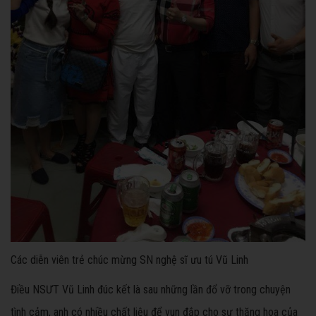
Các diễn viên trẻ chúc mừng SN nghệ sĩ ưu tú Vũ Linh
Điều NSƯT Vũ Linh đúc kết là sau những lần đổ vỡ trong chuyện
tình cảm, anh có nhiều chất liệu để vun đắp cho sự thăng hoa của