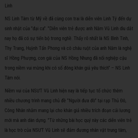
Linh
NS Linh Tâm từ Mỹ về đã cùng con trai là diễn viên Linh Tý đến dự
sinh nhật của "đại ca". "Diễn viên trẻ được anh Năm Vũ Linh dìu dắt
nay họ đã có sự tiến bộ trong nghề. Thấy rõ nhất là NS Bình Tinh,
Thy Trang, Huỳnh Tấn Phong và cô cháu ruột của anh Năm là nghệ
sĩ Hồng Phượng, con gái của NS Hồng Nhung đã nối nghiệp cậu
trong niềm vui mừng khi có số đông khán giả yêu thích" – NS Linh
Tâm nói.
Niềm vui của NSƯT Vũ Linh hiện nay là tiếp tục tổ chức thêm
nhiều chương trình mang chủ đề "Người đưa đò" tại rạp Thủ Đô,
Công Nhân nhằm mang lại cho khán giả nhiều trích đoạn cải lương
mới mà anh dàn dựng. "Từ những bài học quý này các diễn viên trẻ
là học trò của NSƯT Vũ Linh sẽ đảm đương nhân vật trung tâm,