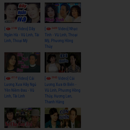
3768
3439
[
Video] Dãy
[
Video] Nhạc
Ngân Hà - Vũ Linh, Tài
Tình - Vũ Linh, Thoại
Linh, Thoại Mỹ
Mỹ, Phương Hồng
Thủy
4114
3965
[
Video] Cải
[
Video] Cải
Lương Xưa Hãy Ngủ
Lương Xưa Đi Biển -
Yên Niềm Đau - Vũ
Vũ Linh, Phương Hồng
Linh, Tài Linh
Thủy, Hương Lan,
Thanh Hằng