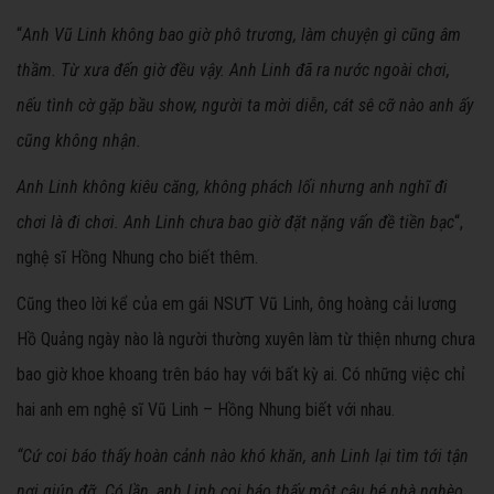
“
Anh Vũ Linh không bao giờ phô trương, làm chuyện gì cũng âm
thầm. Từ xưa đến giờ đều vậy. Anh Linh đã ra nước ngoài chơi,
nếu tình cờ gặp bầu show, người ta mời diễn, cát sê cỡ nào anh ấy
cũng không nhận.
Anh Linh không kiêu căng, không phách lối nhưng anh nghĩ đi
chơi là đi chơi. Anh Linh chưa bao giờ đặt nặng vấn đề tiền bạc
“,
nghệ sĩ Hồng Nhung cho biết thêm.
Cũng theo lời kể của em gái NSƯT Vũ Linh, ông hoàng cải lương
Hồ Quảng ngày nào là người thường xuyên làm từ thiện nhưng chưa
bao giờ khoe khoang trên báo hay với bất kỳ ai. Có những việc chỉ
hai anh em nghệ sĩ Vũ Linh – Hồng Nhung biết với nhau.
“Cứ coi báo thấy hoàn cảnh nào khó khăn, anh Linh lại tìm tới tận
nơi giúp đỡ. Có lần, anh Linh coi báo thấy một cậu bé nhà nghèo