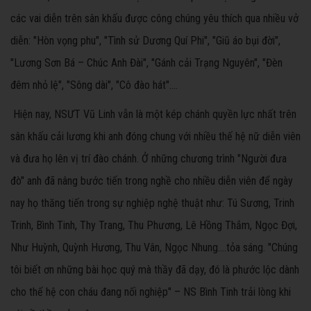
các vai diễn trên sân khấu được công chúng yêu thích qua nhiều vở
diễn: "Hòn vọng phu", "Tình sử Dương Quí Phi", "Giũ áo bụi đời",
"Lương Sơn Bá – Chúc Anh Đài", "Gánh cải Trạng Nguyên", "Đèn
đêm nhỏ lệ", "Sông dài", "Cô đào hát"….
Hiện nay, NSƯT Vũ Linh vẫn là một kép chánh quyền lực nhất trên
sân khấu cải lương khi anh đóng chung với nhiều thế hệ nữ diễn viên
và đưa họ lên vị trí đào chánh. Ở những chương trình "Người đưa
đò" anh đã nâng bước tiến trong nghề cho nhiều diễn viên để ngày
nay họ thăng tiến trong sự nghiệp nghệ thuật như: Tú Sương, Trinh
Trinh, Bình Tinh, Thy Trang, Thu Phương, Lê Hồng Thắm, Ngọc Đợi,
Như Huỳnh, Quỳnh Hương, Thu Vân, Ngọc Nhung….tỏa sáng. "Chúng
tôi biết ơn những bài học quý mà thầy đã dạy, đó là phước lộc dành
cho thế hệ con cháu đang nối nghiệp" – NS Bình Tinh trải lòng khi