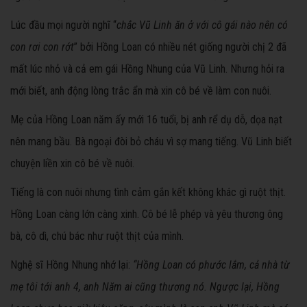
Lúc đầu mọi người nghĩ “
chắc Vũ Linh ăn ở với cô gái nào nên có
con rơi con rớt
” bởi Hồng Loan có nhiều nét giống người chị 2 đã
mất lúc nhỏ và cả em gái Hồng Nhung của Vũ Linh. Nhưng hỏi ra
mới biết, anh động lòng trắc ẩn mà xin cô bé về làm con nuôi.
Mẹ của Hồng Loan năm ấy mới 16 tuổi, bị anh rể dụ dỗ, dọa nạt
nên mang bầu. Bà ngoại đòi bỏ cháu vì sợ mang tiếng. Vũ Linh biết
chuyện liền xin cô bé về nuôi.
Tiếng là con nuôi nhưng tình cảm gắn kết không khác gì ruột thịt.
Hồng Loan càng lớn càng xinh. Cô bé lễ phép và yêu thương ông
bà, cô dì, chú bác như ruột thịt của mình.
Nghệ sĩ Hồng Nhung nhớ lại:
“Hồng Loan có phước lắm, cả nhà từ
mẹ tôi tới anh 4, anh Năm ai cũng thương nó. Ngược lại, Hồng