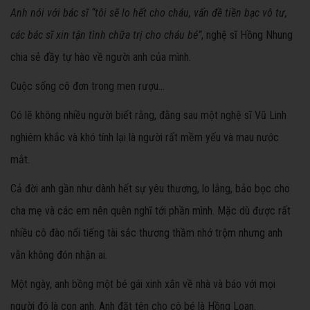
Anh nói với bác sĩ “tôi sẽ lo hết cho cháu, vấn đề tiền bạc vô tư,
các bác sĩ xin tận tình chữa trị cho cháu bé”
, nghệ sĩ Hồng Nhung
chia sẻ đầy tự hào về người anh của mình.
Cuộc sống cô đơn trong men rượu…
Có lẽ không nhiều người biết rằng, đằng sau một nghệ sĩ Vũ Linh
nghiêm khắc và khó tính lại là người rất mềm yếu và mau nước
mắt.
Cả đời anh gần như dành hết sự yêu thương, lo lắng, bảo bọc cho
cha mẹ và các em nên quên nghĩ tới phần mình. Mặc dù được rất
nhiều cô đào nổi tiếng tài sắc thương thầm nhớ trộm nhưng anh
vẫn không đón nhận ai.
Một ngày, anh bồng một bé gái xinh xắn về nhà và báo với mọi
người đó là con anh. Anh đặt tên cho cô bé là Hồng Loan.