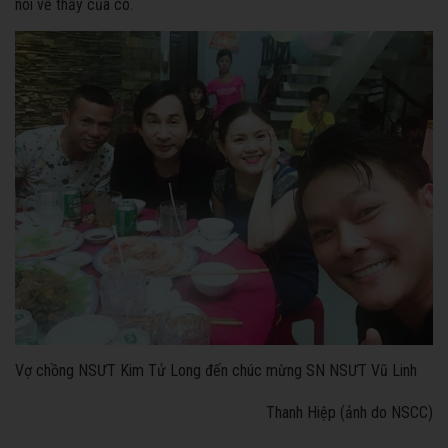
nói về thầy của cô.
Vợ chồng NSƯT Kim Tử Long đến chúc mừng SN NSƯT Vũ Linh
Thanh Hiệp (ảnh do NSCC)