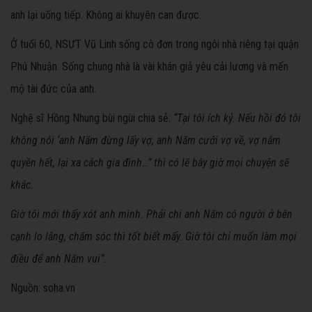
anh lại uống tiếp. Không ai khuyên can được.
Ở tuổi 60, NSƯT Vũ Linh sống cô đơn trong ngôi nhà riêng tại quận
Phú Nhuận. Sống chung nhà là vài khán giả yêu cải lương và mến
mộ tài đức của anh.
Nghệ sĩ Hồng Nhung bùi ngùi chia sẻ:
“Tại tôi ích kỷ. Nếu hồi đó tôi
không nói ‘anh Năm đừng lấy vợ, anh Năm cưới vợ về, vợ nắm
quyền hết, lại xa cách gia đình…” thì có lẽ bây giờ mọi chuyện sẽ
khác.
Giờ tôi mới thấy xót anh mình. Phải chi anh Năm có người ở bên
cạnh lo lắng, chăm sóc thì tốt biết mấy. Giờ tôi chỉ muốn làm mọi
điều để anh Năm vui”.
Nguồn: soha.vn