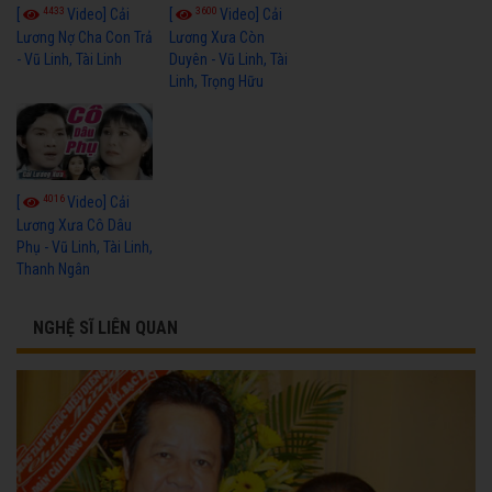
4433
3600
[
Video] Cải
[
Video] Cải
Lương Nợ Cha Con Trả
Lương Xưa Còn
- Vũ Linh, Tài Linh
Duyên - Vũ Linh, Tài
Linh, Trọng Hữu
4016
[
Video] Cải
Lương Xưa Cô Dâu
Phụ - Vũ Linh, Tài Linh,
Thanh Ngân
NGHỆ SĨ LIÊN QUAN