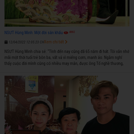
4882
NSƯT Hùng Minh: Một đời sân khấu
Xem chi tiết
12/04/2022 12:05:23 CH
NSƯT Hùng Minh chia sẻ: “Tính đến nay cũng đã 65 năm đi hát. Tôi vẫn nhớ
mãi một thời tuổi trẻ bôn ba, vất vả vì miếng cơm, manh áo. Ngẫm nghĩ
thấy cuộc đời mình cũng có nhiều may mắn, được ông Tổ nghề thương,
nên từ một cậu bé nghèo chẳng biết hát xướng là gì, trong dòng đời xuôi
ngược nhận được những cơ may để từng bước thành danh với nghiệp ca
diễn”.