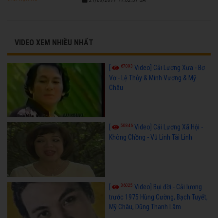
VIDEO XEM NHIỀU NHẤT
67093
[
Video] Cải Lương Xưa - Bơ
Vơ - Lệ Thủy & Minh Vương & Mỹ
Châu
50846
[
Video] Cải Lương Xã Hội -
Không Chồng - Vũ Linh Tài Linh
36025
[
Video] Bụi đời - Cải lương
trước 1975 Hùng Cường, Bạch Tuyết,
Mỹ Châu, Dũng Thanh Lâm