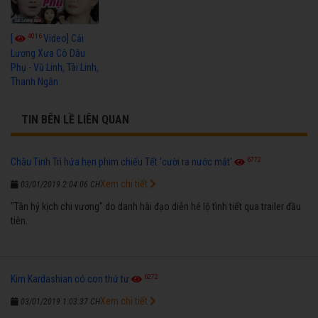
4016
[
Video] Cải
Lương Xưa Cô Dâu
Phụ - Vũ Linh, Tài Linh,
Thanh Ngân
TIN BÊN LỀ LIÊN QUAN
6772
Châu Tinh Trì hứa hẹn phim chiếu Tết 'cười ra nước mắt'
Xem chi tiết
03/01/2019 2:04:06 CH
"Tân hỷ kịch chi vương" do danh hài đạo diễn hé lộ tình tiết qua trailer đầu
tiên.
6272
Kim Kardashian có con thứ tư
Xem chi tiết
03/01/2019 1:03:37 CH