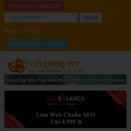
Liên hệ quảng cáo:
0932221090
Đăng nhập
|
Đăng ký
Chia sẻ video "Tôi yêu cải lương".