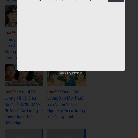
6073
6690
[
Video] Cải
[
Video] Cải
Lương Xưa : Nghĩa Cũ
Lương Minh Vương Lệ
Tình Xưa - Minh
Thuỷ Hay Nhất - Cải
Vương Thoại Mỹ | cải
Lương Xã Hội Xưa Bất
lương xã hội hay nhất
Hủ
Powered by
netcore.vn
6979
6394
[
Video] Cải
[
Video] Cải
Lương Xã Hội Siêu
Lương Xưa Một Thuở
Hay " LỠ BƯỚC SANG
Yêu Người Vũ Linh
NGANG " Cải Lương Lệ
Ngọc Huyền cải lương
Thuỷ, Thanh Tuấn,
xã hội hay nhất
Hồng Nga