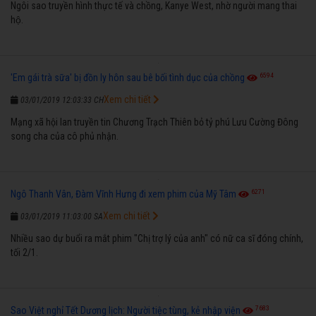
Ngôi sao truyền hình thực tế và chồng, Kanye West, nhờ người mang thai
hộ.
6594
'Em gái trà sữa' bị đồn ly hôn sau bê bối tình dục của chồng
Xem chi tiết
03/01/2019 12:03:33 CH
Mạng xã hội lan truyền tin Chương Trạch Thiên bỏ tỷ phú Lưu Cường Đông
song cha của cô phủ nhận.
6271
Ngô Thanh Vân, Đàm Vĩnh Hưng đi xem phim của Mỹ Tâm
Xem chi tiết
03/01/2019 11:03:00 SA
Nhiều sao dự buổi ra mắt phim "Chị trợ lý của anh" có nữ ca sĩ đóng chính,
tối 2/1.
7683
Sao Việt nghỉ Tết Dương lịch: Người tiệc tùng, kẻ nhập viện