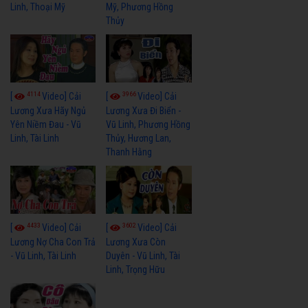
Linh, Thoại Mỹ
Mỹ, Phương Hồng
Thủy
4114
3966
[
Video] Cải
[
Video] Cải
Lương Xưa Hãy Ngủ
Lương Xưa Đi Biển -
Yên Niềm Đau - Vũ
Vũ Linh, Phương Hồng
Linh, Tài Linh
Thủy, Hương Lan,
Thanh Hằng
4433
3602
[
Video] Cải
[
Video] Cải
Lương Nợ Cha Con Trả
Lương Xưa Còn
- Vũ Linh, Tài Linh
Duyên - Vũ Linh, Tài
Linh, Trọng Hữu