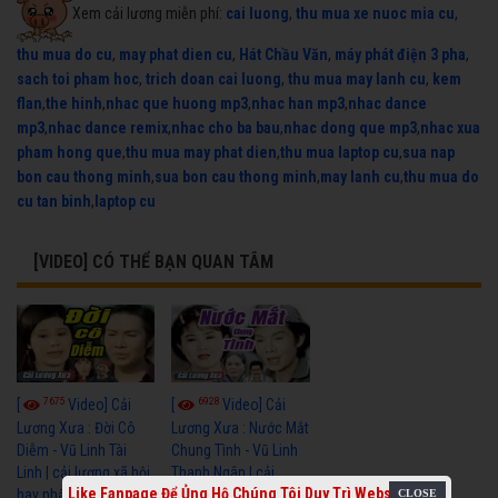
Xem cải lương miễn phí:
cai luong
,
thu mua xe nuoc mia cu
,
thu mua do cu
,
may phat dien cu
,
Hát Chầu Văn
,
máy phát điện 3 pha
,
sach toi pham hoc
,
trich doan cai luong
,
thu mua may lanh cu
,
kem
flan
,
the hinh
,
nhac que huong mp3
,
nhac han mp3
,
nhac dance
mp3
,
nhac dance remix
,
nhac cho ba bau
,
nhac dong que mp3
,
nhac xua
pham hong que
,
thu mua may phat dien
,
thu mua laptop cu
,
sua nap
bon cau thong minh
,
sua bon cau thong minh
,
may lanh cu
,
thu mua do
cu tan binh
,
laptop cu
[VIDEO] CÓ THỂ BẠN QUAN TÂM
7675
6928
[
Video] Cải
[
Video] Cải
Lương Xưa : Đời Cô
Lương Xưa : Nước Mắt
Diễm - Vũ Linh Tài
Chung Tình - Vũ Linh
Linh | cải lương xã hội
Thanh Ngân | cải
Like Fanpage Để Ủng Hộ Chúng Tôi Duy Trì Website
hay nhất
lương xã hội hay nhất