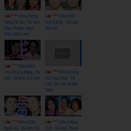
9060
7354
[
Video] Bông
[
Video] Khi
Hồng Cài Áo - Vũ Linh,
Hoa Trà Nở - Vũ Linh,
Ngọc Huyền, Ngọc
Tài Linh
Giàu, Diệp Lang
4110
[
Video] Một
3659
[
Video] Sóng
Thời Phóng Đãng - Vũ
Linh, Tài Linh, Chí Linh
Gió Làng Chài - Vũ
Linh, Tài Linh, Khánh
Tuấn
3770
3441
[
Video] Dãy
[
Video] Nhạc
Ngân Hà - Vũ Linh, Tài
Tình - Vũ Linh, Thoại