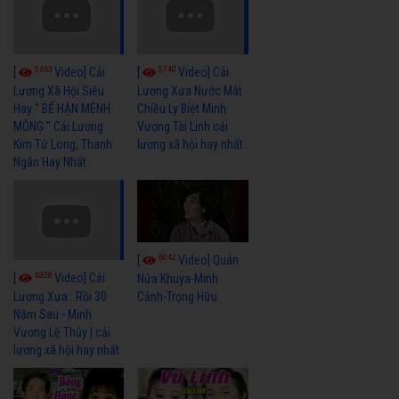
5463
5740
[
Video] Cải
[
Video] Cải
Lương Xã Hội Siêu
Lương Xưa Nước Mắt
Hay " BỂ HẬN MÊNH
Chiều Ly Biệt Minh
MÔNG " Cải Lương
Vương Tài Linh cải
Kim Tử Long, Thanh
lương xã hội hay nhất
Ngân Hay Nhất
6042
[
Video] Quán
6328
[
Video] Cải
Nửa Khuya-Minh
Cảnh-Trọng Hữu
Lương Xưa : Rồi 30
Năm Sau - Minh
Vương Lệ Thủy | cải
lương xã hội hay nhất