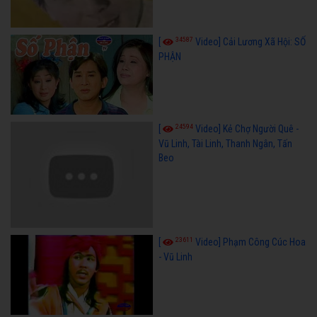
34587
[
Video] Cải Lương Xã Hội: SỐ
PHẬN
24594
[
Video] Kẻ Chợ Người Quê -
Vũ Linh, Tài Linh, Thanh Ngân, Tấn
Beo
23611
[
Video] Phạm Công Cúc Hoa
- Vũ Linh