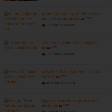
Mr. Đàm, Hồ Ngọc Hà quyết add facebook
76309
nhau vì tin đồn đã nghỉ chơi
31/07/2017 5:03:06 CH
CON TRAI NS CHINH NHẪN VỀ CHỊU TANG
42983
BỐ
31/01/2016 1:08:47 CH
NỮ NGHỆ SĨ THANH HẰNG VỚI CUỘC SỐNG
32582
HIỆN NAY
18/05/2016 10:22:21 SA
Ngọc Lan - Thanh Bình chụp ảnh kỷ niệm
17828
thời hẹn hò
21/09/2017 11:02:37 SA