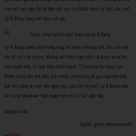
con vết sẹo này, bố sẽ làm vết sẹo trở thành niềm tự hào của con",
Lý Á Bằng từng viết cho con gái.
Lý Á Bằng canh cánh trong lòng, hổ thẹn vì không thể cho con mái
ấm đủ cả cha và mẹ. Nhưng anh thấy may mắn và được an ủi khi
con mạnh mẽ, có tinh thần khỏe mạnh. "Tôi không hy vọng con
thành công như thế nào, mà mong con không dễ gục ngã khi thất
bại. Đó cũng là mục tiêu giáo dục của tôi với con", Lý Á Bằng chia
sẻ trong talkshow "Một ngày hẹn với Lỗ Dự" gần đây.
Nghinh Xuân
Nguồn: giaitri.vnexpress.net