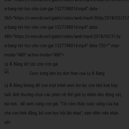
a-bang-tet-toc-cho-con-gai-1527748014.mp4" data-
360="https://v.vnecdn.net/giaitri/video/web/mp4/360p/2018/05/31/l
a-bang-tet-toc-cho-con-gai-1527748014.mp4" data-
480="https://v.vnecdn.net/giaitri/video/web/mp4/2018/05/31/ly-
a-bang-tet-toc-cho-con-gai-1527748014.mp4" data-720="" max-
mode="480" active-mode="480">
Lý Á Bằng tết tóc cho con gái
Lý Á Bằng không để con một mình xem tivi lúc con nhỏ hơn bảy
tuổi. Anh thường chọn các phim về thế giới tự nhiên như động vật,
núi non... để xem cùng con gái. "Tôi cảm thấy cuộc sống của hai
cha con bình đẳng, bố con học hỏi lẫn nhau", nam diễn viên nhận
xét.