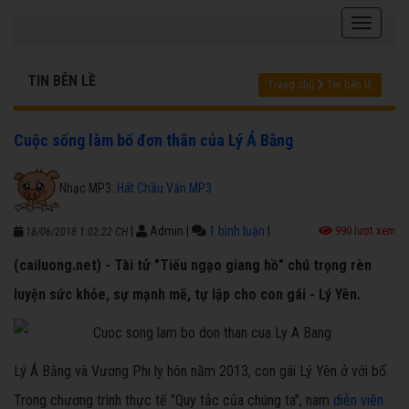
TIN BÊN LỀ
Trang chủ
Tin bên lề
Cuộc sống làm bố đơn thân của Lý Á Bằng
Nhạc MP3:
Hát Chầu Văn MP3
|
Admin
|
1 bình luận
|
990 lượt xem
18/06/2018 1:02:22 CH
(cailuong.net) - Tài tử "Tiếu ngạo giang hồ" chú trọng rèn
luyện sức khỏe, sự mạnh mẽ, tự lập cho con gái - Lý Yên.
Lý Á Bằng và Vương Phi ly hôn năm 2013, con gái Lý Yên ở với bố.
Trong chương trình thực tế "Quy tắc của chúng ta", nam
diễn viên