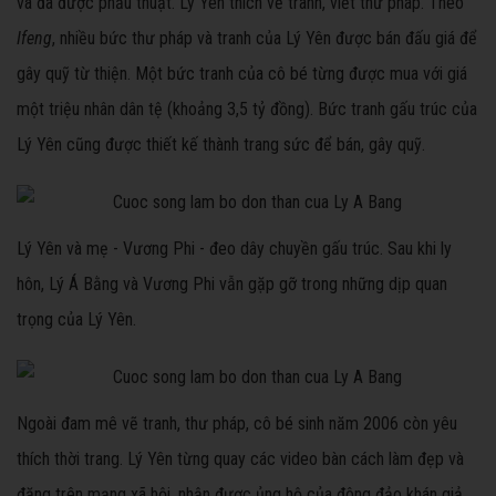
và đã được phẫu thuật. Lý Yên thích vẽ tranh, viết thư pháp. Theo
Ifeng
, nhiều bức thư pháp và tranh của Lý Yên được bán đấu giá để
gây quỹ từ thiện. Một bức tranh của cô bé từng được mua với giá
một triệu nhân dân tệ (khoảng 3,5 tỷ đồng). Bức tranh gấu trúc của
Lý Yên cũng được thiết kế thành trang sức để bán, gây quỹ.
Lý Yên và mẹ - Vương Phi - đeo dây chuyền gấu trúc. Sau khi ly
hôn, Lý Á Bằng và Vương Phi vẫn gặp gỡ trong những dịp quan
trọng của Lý Yên.
Ngoài đam mê vẽ tranh, thư pháp, cô bé sinh năm 2006 còn yêu
thích thời trang. Lý Yên từng quay các video bàn cách làm đẹp và
đăng trên mạng xã hội, nhận được ủng hộ của đông đảo khán giả.