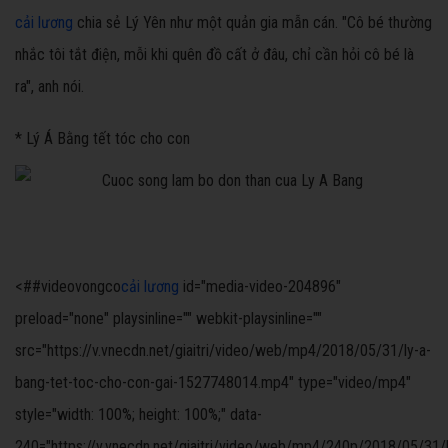
cải lương
chia sẻ Lý Yên như một quản gia mẫn cán. "Cô bé thường
nhắc tôi tắt điện, mỗi khi quên đồ cất ở đâu, chỉ cần hỏi cô bé là
ra", anh nói.
* Lý Á Bằng tết tóc cho con
<##videovongco
cải lương
id="media-video-204896"
preload="none" playsinline="" webkit-playsinline=""
src="https://v.vnecdn.net/giaitri/video/web/mp4/2018/05/31/ly-a-
bang-tet-toc-cho-con-gai-1527748014.mp4" type="video/mp4"
style="width: 100%; height: 100%;" data-
240="https://v.vnecdn.net/giaitri/video/web/mp4/240p/2018/05/31/l