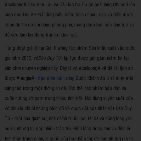
#cailuong# Cao Văn Lầu và Câu lạc bộ Dạ cổ hoài lang (thuộc Liên
hiệp các Hội VH-NT tỉnh) biễu diễn. Nhìn chung, các vở diễn được
chọn dự thi có nội dung phong phú, mang đậm bản sắc dân tộc và
đủ sức làm lay động trái tim khán giả.
Từng đoạt giải B tại Giải thưởng tác phẩm Sân khấu xuất sắc quốc
gia năm 2013, vở
Đào Duy Từ
tiếp tục được gửi gắm niềm tin tại
sân chơi chuyên nghiệp này. Đây là vở #cailuong# về đề tài lịch sử
được #tacgia# -
đạo diễn cải lương
Quốc Khánh ấp ủ và miệt mài
sáng tác trong một thời gian dài. Bởi thế, tác phẩm hấp dẫn và
cuốn hút người xem trong nhiều tình tiết. Nội dung xuyên suốt của
vở diễn là chuỗi những biến cố về cuộc đời của nhân vật Đào Duy
Từ - một nhà quân sự, nhà chính trị lỗi lạc, tài ba và nặng lòng yêu
nước, nhưng lại gặp nhiều trắc trở. Điều lắng đọng sau vở diễn là
tinh thần trung quân, ái quốc của bậc hiền tài; đề cao những giá trị