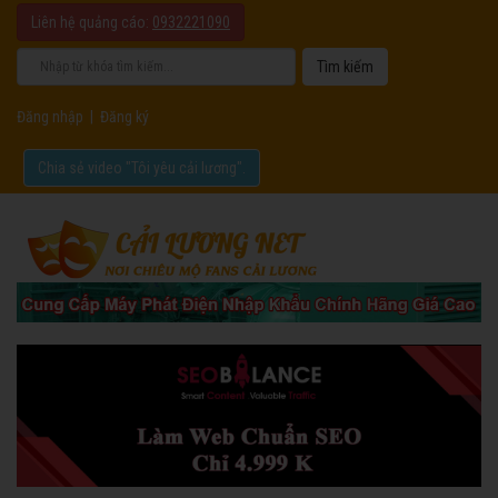
Liên hệ quảng cáo:
0932221090
Đăng nhập
|
Đăng ký
Chia sẻ video "Tôi yêu cải lương".