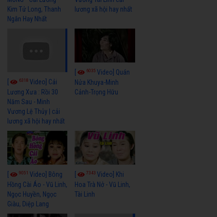
Kim Tử Long, Thanh
lương xã hội hay nhất
Ngân Hay Nhất
6035
[
Video] Quán
6318
[
Video] Cải
Nửa Khuya-Minh
Cảnh-Trọng Hữu
Lương Xưa : Rồi 30
Năm Sau - Minh
Vương Lệ Thủy | cải
lương xã hội hay nhất
9051
7343
[
Video] Bông
[
Video] Khi
Hồng Cài Áo - Vũ Linh,
Hoa Trà Nở - Vũ Linh,
Ngọc Huyền, Ngọc
Tài Linh
Giàu, Diệp Lang