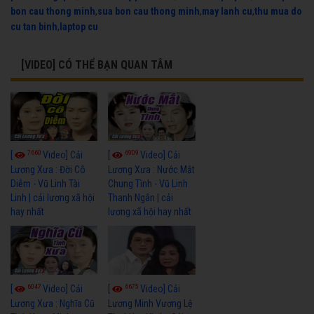
bon cau thong minh
,
sua bon cau thong minh
,
may lanh cu
,
thu mua do
cu tan binh
,
laptop cu
[VIDEO] CÓ THỂ BẠN QUAN TÂM
7660
6909
[
Video] Cải
[
Video] Cải
Lương Xưa : Đời Cô
Lương Xưa : Nước Mắt
Diễm - Vũ Linh Tài
Chung Tình - Vũ Linh
Linh | cải lương xã hội
Thanh Ngân | cải
hay nhất
lương xã hội hay nhất
6047
6675
[
Video] Cải
[
Video] Cải
Lương Xưa : Nghĩa Cũ
Lương Minh Vương Lệ