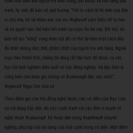
chân thật hình ảnh người mẹ kiên trung, bất khuất và sẵn sàng đấu
tranh, hy sinh để bảo vệ quê hương. “Với tư cách là thí sinh của đơn
vị chủ nhà, tôi và nhiều anh, chị em #nghesi# cảm thấy rất tự hào
và sẽ quyết tâm thể hiện hết mình tại cuộc thi lần này. Bởi thế, tôi
luôn nỗ lực “sống” cùng nhân vật để có thể tái hiện một cách đầy
đủ nhất những đức tính, phẩm chất của người mẹ anh hùng. Ngoài
mục tiêu thành tích, chúng tôi đang rất háo hức để được cọ xát,
học hỏi kinh nghiệm diễn xuất từ các đồng nghiệp. Và đặc biệt là
cống hiến cho khán giả những vở #cailuong# đặc sắc nhất”,
#nghesi# Ngọc Đợi chia sẻ.
Theo đánh giá của Hội đồng nghệ thuật, các vở diễn của Bạc Liêu
có nội dung hấp dẫn, đủ sức cạnh tranh với các đơn vị mạnh về
nghệ thuật #cailuong#. Kỹ thuật dàn dựng #sankhau# chuyên
nghiệp, phù hợp với nội dung của mỗi cảnh trong vở diễn. Một điểm