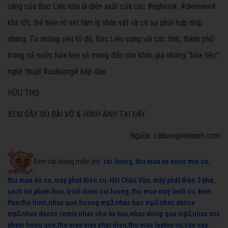
sáng của Bạc Liêu nữa là diễn xuất của các #nghesi#, #dienvien#
khá tốt, thể hiện rõ nét tâm lý nhân vật và có sự phối hợp nhịp
nhàng. Từ những yếu tố đó, Bạc Liêu cùng với các tỉnh, thành phố
trong cả nước hứa hẹn sẽ mang đến cho khán giả những “bữa tiệc”
nghệ thuật #cailuong# hấp dẫn.
HỮU THỌ
XEM ĐẦY ĐỦ BÀI VỞ & HÌNH ẢNH TẠI ĐÂY
Nguồn: cailuongvietnam.com
Xem cải lương miễn phí:
cai luong
,
thu mua xe nuoc mia cu
,
thu mua do cu
,
may phat dien cu
,
Hát Chầu Văn
,
máy phát điện 3 pha
,
sach toi pham hoc
,
trich doan cai luong
,
thu mua may lanh cu
,
kem
flan
,
the hinh
,
nhac que huong mp3
,
nhac han mp3
,
nhac dance
mp3
,
nhac dance remix
,
nhac cho ba bau
,
nhac dong que mp3
,
nhac xua
pham hong que
,
thu mua may phat dien
,
thu mua laptop cu
,
sua nap