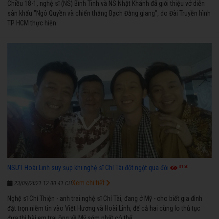
Chiều 18-1, nghệ sĩ (NS) Bình Tinh và NS Nhật Khánh đã giới thiệu vở diễn
sân khấu "Ngô Quyền và chiến thắng Bạch Đằng giang", do Đài Truyền hình
TP HCM thực hiện.
3150
NSƯT Hoài Linh suy sụp khi nghệ sĩ Chí Tài đột ngột qua đời
Xem chi tiết
23/09/2021 12:00:41 CH
Nghệ sĩ Chí Thiện - anh trai nghệ sĩ Chí Tài, đang ở Mỹ - cho biết gia đình
đặt trọn niềm tin vào Việt Hương và Hoài Linh, để cả hai cùng lo thủ tục
đưa thi hài em trai ông về Mỹ sớm nhất có thể.