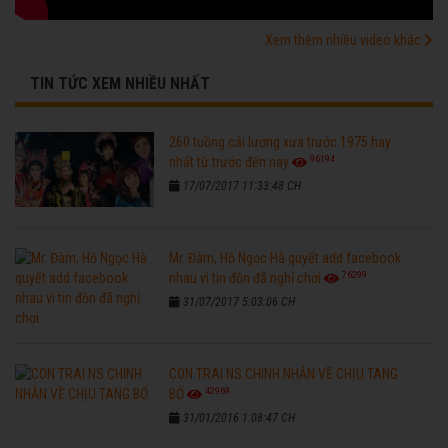
Xem thêm nhiều video khác
TIN TỨC XEM NHIỀU NHẤT
260 tuồng cải lương xưa trước 1975 hay
96194
nhất từ trước đến nay
17/07/2017 11:33:48 CH
Mr. Đàm, Hồ Ngọc Hà quyết add facebook
76299
nhau vì tin đồn đã nghỉ chơi
31/07/2017 5:03:06 CH
CON TRAI NS CHINH NHẪN VỀ CHỊU TANG
42969
BỐ
31/01/2016 1:08:47 CH