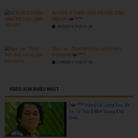
NỮ NGHỆ SĨ THANH HẰNG VỚI CUỘC SỐNG
32573
HIỆN NAY
18/05/2016 10:22:21 SA
Ngọc Lan - Thanh Bình chụp ảnh kỷ niệm
17819
thời hẹn hò
21/09/2017 11:02:37 SA
VIDEO XEM NHIỀU NHẤT
67084
[
Video] Cải Lương Xưa - Bơ
Vơ - Lệ Thủy & Minh Vương & Mỹ
Châu