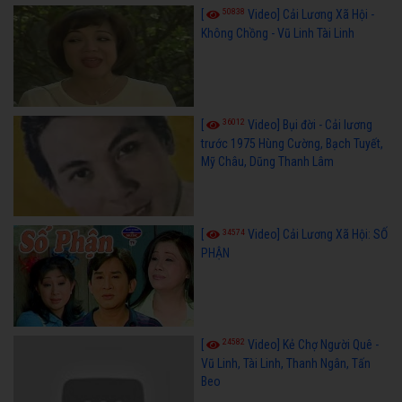
50838
[
Video] Cải Lương Xã Hội -
Không Chồng - Vũ Linh Tài Linh
36012
[
Video] Bụi đời - Cải lương
trước 1975 Hùng Cường, Bạch Tuyết,
Mỹ Châu, Dũng Thanh Lâm
34574
[
Video] Cải Lương Xã Hội: SỐ
PHẬN
24582
[
Video] Kẻ Chợ Người Quê -
Vũ Linh, Tài Linh, Thanh Ngân, Tấn
Beo