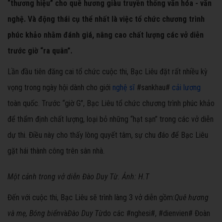
“thương hiệu” cho quê hương giàu truyền thống văn hóa - văn
nghệ. Và động thái cụ thể nhất là việc tổ chức chương trình
phúc khảo nhằm đánh giá, nâng cao chất lượng các vở diễn
trước giờ “ra quân”.
Lần đầu tiên đăng cai tổ chức cuộc thi, Bạc Liêu đặt rất nhiều kỳ
vọng trong ngày hội dành cho giới
nghệ sĩ
#sankhau#
cải lương
toàn quốc. Trước “giờ G”, Bạc Liêu tổ chức chương trình phúc khảo
để thẩm định chất lượng, loại bỏ những “hạt sạn” trong các vở diễn
dự thi. Điều này cho thấy lòng quyết tâm, sự chu đáo để Bạc Liêu
gặt hái thành công trên sân nhà.
Một cảnh trong vở diễn Đào Duy Từ. Ảnh: H.T
Đến với cuộc thi, Bạc Liêu sẽ trình làng 3 vở diễn gồm:
Quê hương
và mẹ, Bóng biển
và
Đào Duy Từ
do các #nghesi#, #dienvien# Đoàn