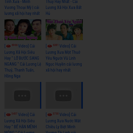
Tình Xưa - Minh
Thuỷ Hay Nhất - Cải
Vương Thoại Mỹ | cải
Lương Xã Hội Xưa Bất
lương xã hội hay nhất
Hủ
6966
6381
[
Video] Cải
[
Video] Cải
Lương Xã Hội Siêu
Lương Xưa Một Thuở
Hay " LỠ BƯỚC SANG
Yêu Người Vũ Linh
NGANG " Cải Lương Lệ
Ngọc Huyền cải lương
Thuỷ, Thanh Tuấn,
xã hội hay nhất
Hồng Nga
5457
5730
[
Video] Cải
[
Video] Cải
Lương Xã Hội Siêu
Lương Xưa Nước Mắt
Hay " BỂ HẬN MÊNH
Chiều Ly Biệt Minh
MÔNG " Cải Lương
Vương Tài Linh cải