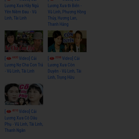
Lương Xưa Hãy Ngủ
Lương Xưa Đi Biển -
Yên Niềm Đau - Vũ
Vũ Linh, Phương Hồng
Linh, Tài Linh
Thủy, Hương Lan,
Thanh Hằng
4430
3598
[
Video] Cải
[
Video] Cải
Lương Nợ Cha Con Trả
Lương Xưa Còn
- Vũ Linh, Tài Linh
Duyên - Vũ Linh, Tài
Linh, Trọng Hữu
4010
[
Video] Cải
Lương Xưa Cô Dâu
Phụ - Vũ Linh, Tài Linh,
Thanh Ngân