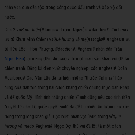
nhân văn của dân tộc trong công cuộc đấu tranh và bảo vệ đất
nước.
Còn 2 vở
Bóng biển
(#tacgia#: Trọng Nguyễn, #daodien#: #nghesi#
ưu tú Khưu Minh Chiến) và
Quê hương và mẹ
(#tacgia#: #nghesi# ưu
tú Hữu Lộc - Hoa Phượng, #daodien#: #nghesi# nhân dân Trần
Ngọc Giàu
) lại mang đến cho cuộc thi một màu sắc khác với đề tài
chiến tranh. Bằng lối diễn xuất chuyên nghiệp, các #nghesi# Đoàn
#cailuong# Cao Văn Lầu đã tái hiện những “thước #phim#” hào
hùng của dân tộc trong hai cuộc kháng chiến chống thực dân Pháp
và đế quốc Mỹ. Hình ảnh những chiến sĩ anh dũng nêu cao tinh thần
“quyết tử cho Tổ quốc quyết sinh” đã để lại nhiều ấn tượng, sự xúc
động trong lòng khán giả. Đặc biệt, nhân vật “Mẹ” trong vở
Quê
hương và mẹ
do #nghesi# Ngọc Đợi thủ vai đã lột tả một cách