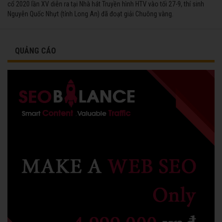
cổ 2020 lần XV diễn ra tại Nhà hát Truyền hình HTV vào tối 27-9, thí sinh
Nguyễn Quốc Nhựt (tỉnh Long An) đã đoạt giải Chuông vàng.
QUẢNG CÁO