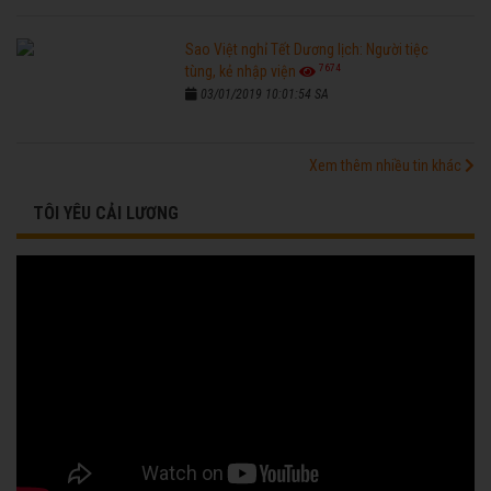
Sao Việt nghỉ Tết Dương lịch: Người tiệc
7674
tùng, kẻ nhập viện
03/01/2019 10:01:54 SA
Xem thêm nhiều tin khác
TÔI YÊU CẢI LƯƠNG