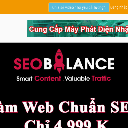
Đăng nhập
Chia sẻ video "Tôi yêu cải lương".