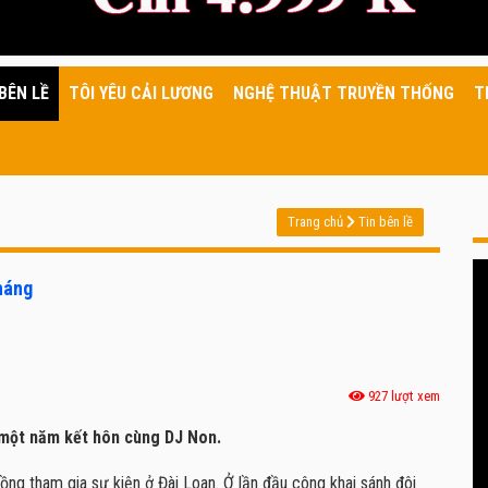
BÊN LỀ
TÔI YÊU CẢI LƯƠNG
NGHỆ THUẬT TRUYỀN THỐNG
T
Trang chủ
Tin bên lề
háng
927 lượt xem
u một năm kết hôn cùng DJ Non.
ồng tham gia sự kiện ở Đài Loan. Ở lần đầu công khai sánh đôi