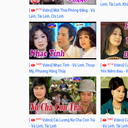
Linh, Tài Linh, K
4110
[
Video] Một Thời Phóng Đãng - Vũ
Linh, Tài Linh, Chí Linh
3439
4114
[
Video] Nhạc Tình - Vũ Linh, Thoại
[
Video] C
Mỹ, Phương Hồng Thủy
Yên Niềm Đau - Vũ
4433
3600
[
Video] Cải Lương Nợ Cha Con Trả
[
Video] C
- Vũ Linh, Tài Linh
- Vũ Linh, Tài Lin