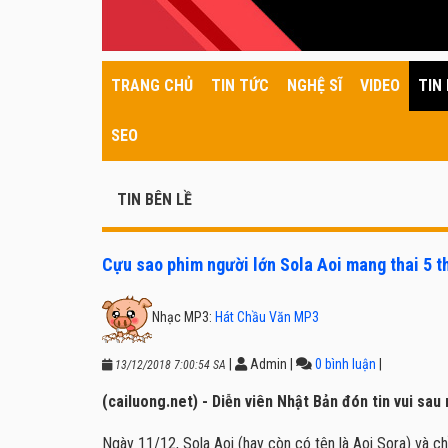
TRANG CHỦ
TIN TỨC
NGHỆ SĨ
VIDEO
TIN 
SEO
TIN BÊN LỀ
Cựu sao phim người lớn Sola Aoi mang thai 5 t
Nhạc MP3:
Hát Chầu Văn MP3
|
Admin
|
0 bình luận
|
13/12/2018 7:00:54 SA
(cailuong.net) - Diễn viên Nhật Bản đón tin vui sa
Ngày 11/12, Sola Aoi (hay còn có tên là Aoi Sora) và ch