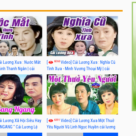
6066
ải Lương Xưa : Nước Mắt
[
Video] Cải Lương Xưa : Nghĩa Cũ
Linh Thanh Ngân | cải
Tình Xưa - Minh Vương Thoại Mỹ | cải
 nhất
lương xã hội hay nhất
6391
ải Lương Xã Hội Siêu Hay
[
Video] Cải Lương Xưa Một Thuở
NGANG " Cải Lương Lệ
Yêu Người Vũ Linh Ngọc Huyền cải lương
n, Hồng Nga
xã hội hay nhất