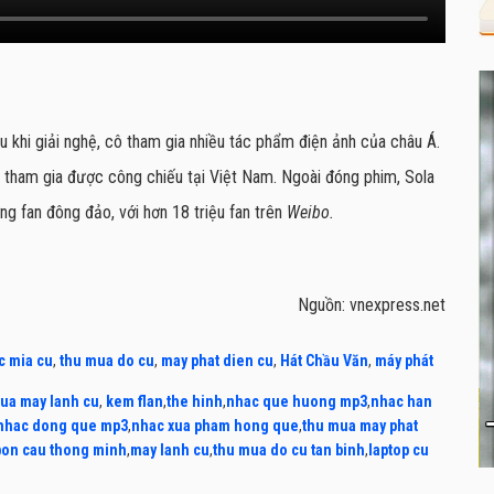
au khi giải nghệ, cô tham gia nhiều tác phẩm điện ảnh của châu Á.
tham gia được công chiếu tại Việt Nam. Ngoài đóng phim, Sola
ng fan đông đảo, với hơn 18 triệu fan trên
Weibo.
Nguồn: vnexpress.net
c mia cu
,
thu mua do cu
,
may phat dien cu
,
Hát Chầu Văn
,
máy phát
ua may lanh cu
,
kem flan
,
the hinh
,
nhac que huong mp3
,
nhac han
nhac dong que mp3
,
nhac xua pham hong que
,
thu mua may phat
bon cau thong minh
,
may lanh cu
,
thu mua do cu tan binh
,
laptop cu