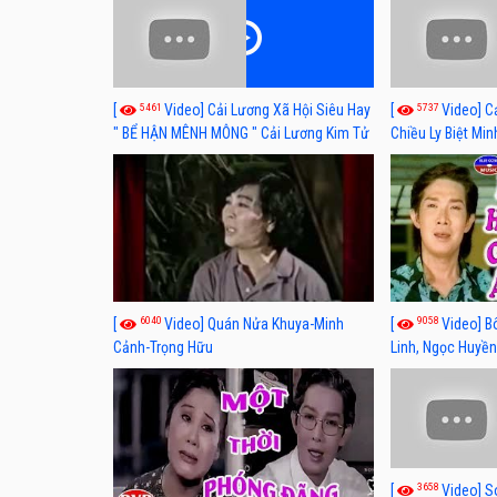
5461
5737
[
Video] Cải Lương Xã Hội Siêu Hay
[
Video] C
" BỂ HẬN MÊNH MÔNG " Cải Lương Kim Tử
Chiều Ly Biệt Min
Long, Thanh Ngân Hay Nhất
lương xã hội hay
6040
9058
[
Video] Quán Nửa Khuya-Minh
[
Video] B
Cảnh-Trọng Hữu
Linh, Ngọc Huyền
3658
[
Video] S