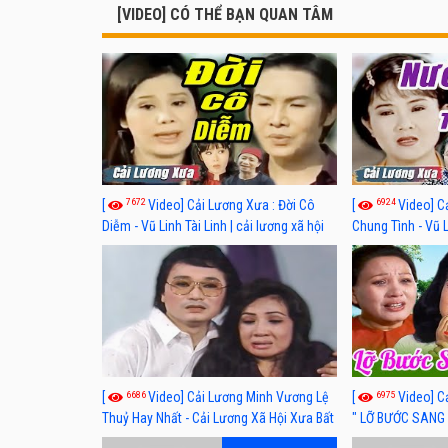
[VIDEO] CÓ THỂ BẠN QUAN TÂM
7672
6924
[
Video] Cải Lương Xưa : Đời Cô
[
Video] C
Diễm - Vũ Linh Tài Linh | cải lương xã hội
Chung Tình - Vũ 
hay nhất
lương xã hội hay
6686
6975
[
Video] Cải Lương Minh Vương Lệ
[
Video] C
Thuỷ Hay Nhất - Cải Lương Xã Hội Xưa Bất
" LỠ BƯỚC SANG 
Hủ
Thuỷ, Thanh Tuấ