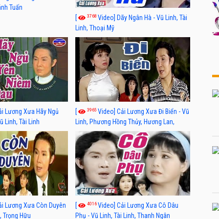
hánh Tuấn
3768
[
Video] Dãy Ngân Hà - Vũ Linh, Tài
Linh, Thoại Mỹ
3965
ải Lương Xưa Hãy Ngủ
[
Video] Cải Lương Xưa Đi Biển - Vũ
 Linh, Tài Linh
Linh, Phương Hồng Thủy, Hương Lan,
Thanh Hằng
4016
ải Lương Xưa Còn Duyên
[
Video] Cải Lương Xưa Cô Dâu
h, Trọng Hữu
Phụ - Vũ Linh, Tài Linh, Thanh Ngân