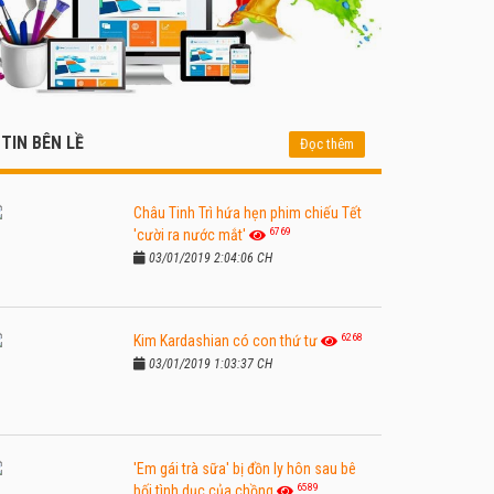
TIN BÊN LỀ
Đọc thêm
Châu Tinh Trì hứa hẹn phim chiếu Tết
6769
'cười ra nước mắt'
03/01/2019 2:04:06 CH
6268
Kim Kardashian có con thứ tư
03/01/2019 1:03:37 CH
'Em gái trà sữa' bị đồn ly hôn sau bê
6589
bối tình dục của chồng