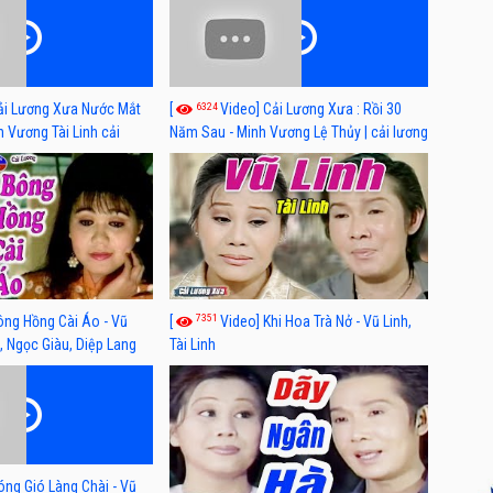
6324
ải Lương Xưa Nước Mắt
[
Video] Cải Lương Xưa : Rồi 30
h Vương Tài Linh cải
Năm Sau - Minh Vương Lệ Thủy | cải lương
 nhất
xã hội hay nhất
7351
ông Hồng Cài Áo - Vũ
[
Video] Khi Hoa Trà Nở - Vũ Linh,
, Ngọc Giàu, Diệp Lang
Tài Linh
óng Gió Làng Chài - Vũ