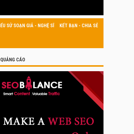
IỂU SỬ SOẠN GIẢ - NGHỆ SĨ
KẾT BẠN - CHIA SẺ
QUẢNG CÁO