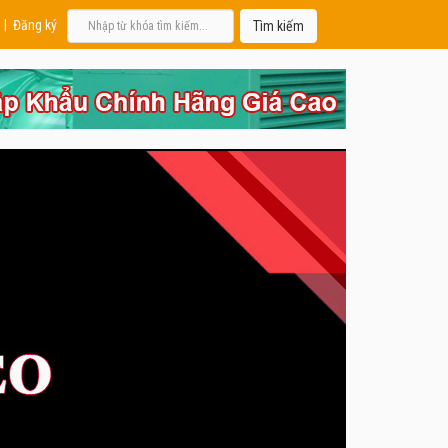
|
Đăng ký