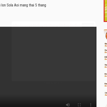
Like Fanpage Để Ủng Hộ Chúng Tôi Duy Trì Website
Powered by
netcore.vn