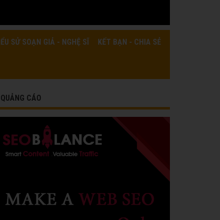
IỂU SỬ SOẠN GIẢ - NGHỆ SĨ
KẾT BẠN - CHIA SẺ
QUẢNG CÁO