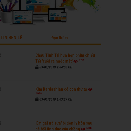
TIN BÊN LỀ
Đọc thêm
Châu Tinh Trì hứa hẹn phim chiếu
6761
Tết 'cười ra nước mắt'
03/01/2019 2:04:06 CH
Kim Kardashian có con thứ tư
6260
03/01/2019 1:03:37 CH
'Em gái trà sữa' bị đồn ly hôn sau
6580
bê bối tình dục của chồng