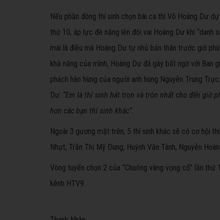
Nếu phần đông thí sinh chọn bài ca thì Võ Hoàng Dư dự 
thứ 10, áp lực đè nặng lên đôi vai Hoàng Dư khi “danh 
mái là điều mà Hoàng Dư tự nhủ bản thân trước giờ phút
khả năng của mình, Hoàng Dư đã gây bất ngờ với Ban g
phách hào hùng của người anh hùng Nguyễn Trung Trực
Dư:
“Em là thí sinh hát trọn và tròn nhất cho đến giờ ph
hơn các bạn thí sinh khác”
.
Ngoài 3 gương mặt trên, 5 thí sinh khác sẽ có cơ hội t
Nhựt, Trần Thị Mỹ Dung, Huỳnh Văn Tánh, Nguyễn Hoàng
Vòng tuyển chọn 2 của “Chuông vàng vọng cổ” lần thứ 
kênh HTV9.
Thanh Nhàn