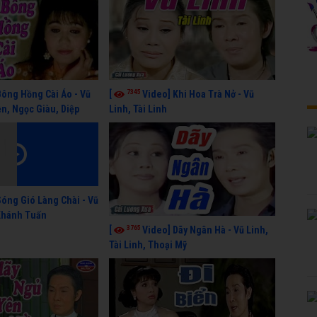
7345
Bông Hồng Cài Áo - Vũ
[
Video] Khi Hoa Trà Nở - Vũ
n, Ngọc Giàu, Diệp
Linh, Tài Linh
Sóng Gió Làng Chài - Vũ
 Khánh Tuấn
3765
[
Video] Dãy Ngân Hà - Vũ Linh,
Tài Linh, Thoại Mỹ