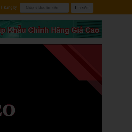
|
Đăng ký