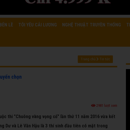
BÊN LỀ
TÔI YÊU CẢI LƯƠNG
NGHỆ THUẬT TRUYỀN THỐNG
T
Trang chủ
Tin tức
tuyển chọn
2981 lượt xem
cuộc thi "Chuông vàng vọng cổ" lần thứ 11 năm 2016 vừa kết
ng Dư và Lê Văn Hậu là 3 thí sinh đầu tiên có mặt trong