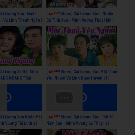
6049
Cải Lương Xưa : Nước
[
Video] Cải Lương Xưa : Nghĩa
- Vũ Linh Thanh Ngân |
Cũ Tình Xưa - Minh Vương Thoại Mỹ |
 hay nhất
cải lương xã hội hay nhất
6384
Cải Lương Xã Hội Siêu
[
Video] Cải Lương Xưa Một Thuở
SANG NGANG " Cải
Yêu Người Vũ Linh Ngọc Huyền cải
 Thanh Tuấn, Hồng Nga
lương xã hội hay nhất
6319
Cải Lương Xưa Nước Mắt
[
Video] Cải Lương Xưa : Rồi 30
inh Vương Tài Linh cải
Năm Sau - Minh Vương Lệ Thủy | cải
y nhất
lương xã hội hay nhất