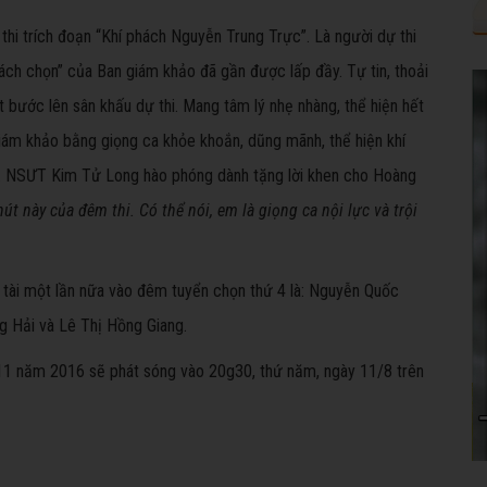
thi trích đoạn “Khí phách Nguyễn Trung Trực”. Là người dự thi
sách chọn” của Ban giám khảo đã gần được lấp đầy. Tự tin, thoải
 bước lên sân khấu dự thi. Mang tâm lý nhẹ nhàng, thể hiện hết
iám khảo bằng giọng ca khỏe khoắn, dũng mãnh, thể hiện khí
. NSƯT Kim Tử Long hào phóng dành tặng lời khen cho Hoàng
út này của đêm thi. Có thể nói, em là giọng ca nội lực và trội
hi tài một lần nữa vào đêm tuyển chọn thứ 4 là: Nguyễn Quốc
 Hải và Lê Thị Hồng Giang.
11 năm 2016 sẽ phát sóng vào 20g30, thứ năm, ngày 11/8 trên