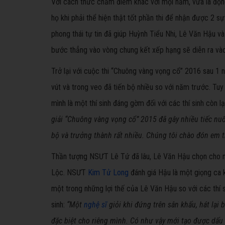
Với cách thức chấm điểm khác với mọi năm, vừa là động 
họ khi phải thể hiện thật tốt phần thi để nhận được 2 s
phong thái tự tin đã giúp Huỳnh Tiểu Nhi, Lê Văn Hậu 
bước thẳng vào vòng chung kết xếp hạng sẽ diễn ra vào 
Trở lại với cuộc thi “Chuông vàng vọng cổ” 2016 sau 1 
vút và trong veo đã tiến bộ nhiều so với năm trước. Tu
mình là một thí sinh đáng gờm đối với các thí sinh còn 
giải “Chuông vàng vọng cổ” 2015 đã gây nhiều tiếc nu
bộ và trưởng thành rất nhiều. Chúng tôi chào đón em t
Thần tượng NSƯT Lê Tứ đã lâu, Lê Văn Hậu chọn cho m
Lộc. NSƯT
Kim Tử Long
đánh giá Hậu là một giọng ca 
một trong những lợi thế của Lê Văn Hậu so với các thí s
sinh:
“Một
nghệ sĩ
giỏi khi đứng trên sân khấu, hát lại
đặc biệt cho riêng mình. Có như vậy mới tạo được dấu 