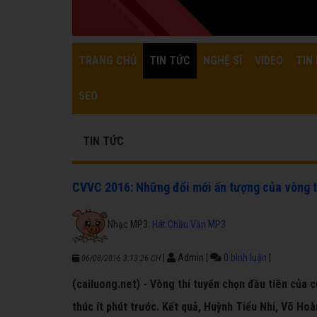
TRANG CHỦ
TIN TỨC
NGHỆ SĨ
VIDEO
TIN 
SEO
TIN TỨC
CVVC 2016: Những đổi mới ấn tượng của vòng 
Nhạc MP3:
Hát Chầu Văn MP3
|
Admin
|
0 bình luận
|
06/08/2016 3:13:26 CH
(cailuong.net) - Vòng thi tuyển chọn đầu tiên của 
thúc ít phút trước. Kết quả, Huỳnh Tiểu Nhi, Võ Hoà