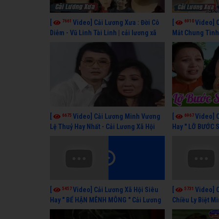
7661
6910
[
Video] Cải Lương Xưa : Đời Cô
[
Video] 
Diễm - Vũ Linh Tài Linh | cải lương xã
Mắt Chung Tình 
hội hay nhất
cải lương xã hội
6675
6967
[
Video] Cải Lương Minh Vương
[
Video] 
Lệ Thuỷ Hay Nhất - Cải Lương Xã Hội
Hay " LỠ BƯỚC 
Xưa Bất Hủ
Lương Lệ Thuỷ,
5457
5731
[
Video] Cải Lương Xã Hội Siêu
[
Video] 
Hay " BỂ HẬN MÊNH MÔNG " Cải Lương
Chiều Ly Biệt M
Kim Tử Long, Thanh Ngân Hay Nhất
lương xã hội ha