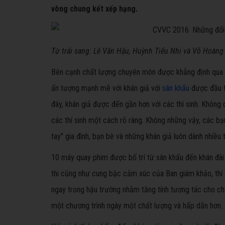
vòng chung kết xếp hạng.
​Từ trái sang: Lê Văn Hậu, Huỳnh Tiểu Nhi và Võ Hoàn
​Bên cạnh chất lượng chuyên môn được khẳng định qua 
ấn tượng mạnh mẽ với khán giả với
sân khấu
được đầu tư
đây, khán giả được đến gần hơn với các thí sinh. Không
các thí sinh một cách rõ ràng. Không những vậy, các bạ
tay" gia đình, bạn bè và những khán giả luôn dành nhiều
10 máy quay phim được bố trí từ sân khấu đến khán đ
thi cũng như cung bậc cảm xúc của Ban giám khảo, thí si
ngay trong hậu trường nhằm tăng tính tương tác cho ch
một chương trình ngày một chất lượng và hấp dẫn hơn.