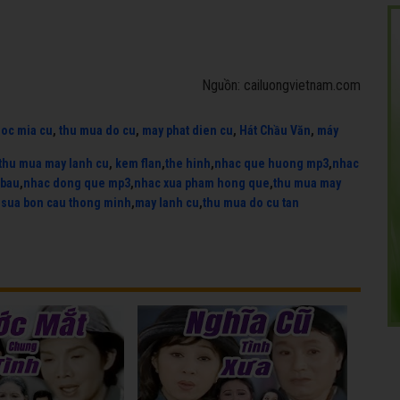
Nguồn: cailuongvietnam.com
uoc mia cu
,
thu mua do cu
,
may phat dien cu
,
Hát Chầu Văn
,
máy
thu mua may lanh cu
,
kem flan
,
the hinh
,
nhac que huong mp3
,
nhac
 bau
,
nhac dong que mp3
,
nhac xua pham hong que
,
thu mua may
,
sua bon cau thong minh
,
may lanh cu
,
thu mua do cu tan