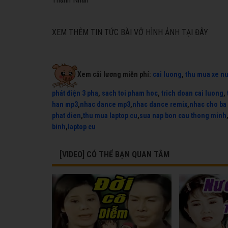
XEM THÊM TIN TỨC BÀI VỞ HÌNH ẢNH TẠI ĐÂY
Xem cải lương miễn phí:
cai luong
,
thu mua xe n
phát điện 3 pha
,
sach toi pham hoc
,
trich doan cai luong
,
han mp3
,
nhac dance mp3
,
nhac dance remix
,
nhac cho ba
phat dien
,
thu mua laptop cu
,
sua nap bon cau thong minh
binh
,
laptop cu
[VIDEO] CÓ THỂ BẠN QUAN TÂM