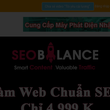
Đăng nhập
Chia sẻ video "Tôi yêu cải lương".