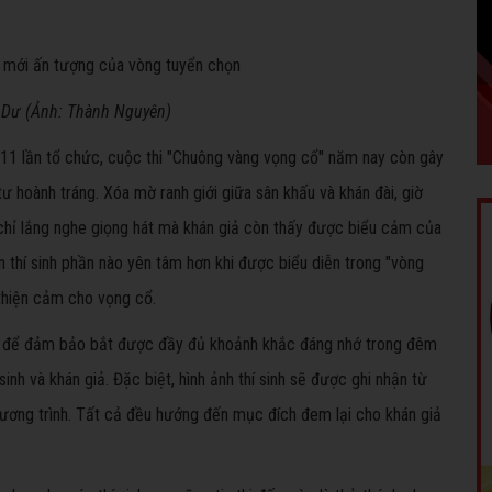
g Dư (Ảnh: Thành Nguyên)
11 lần tổ chức, cuộc thi "Chuông vàng vọng cổ" năm nay còn gây
 hoành tráng. Xóa mờ ranh giới giữa sân khấu và khán đài, giờ
 chỉ lắng nghe giọng hát mà khán giả còn thấy được biểu cảm của
n thí sinh phần nào yên tâm hơn khi được biểu diễn trong "vòng
 thiện cảm cho vọng cổ.
ài để đảm bảo bắt được đầy đủ khoảnh khắc đáng nhớ trong đêm
nh và khán giả. Đặc biệt, hình ảnh thí sinh sẽ được ghi nhận từ
ương trình. Tất cả đều hướng đến mục đích đem lại cho khán giả