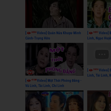
6036
9051
[
Video] Quán Nửa Khuya-Minh
[
Video] 
Cảnh-Trọng Hữu
Linh, Ngọc Huyề
Lang
3656
[
Video] 
Linh, Tài Linh,
4108
[
Video] Một Thời Phóng Đãng -
Vũ Linh, Tài Linh, Chí Linh