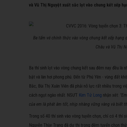
và Vũ Thị Nguyệt xuất sắc lọt vào chung kết xếp hạ
​Ba tấm vé chính thức vào vòng chung kết xếp hạng đ
Châu và Vũ Thị N
​Ba thí sinh lọt vào vòng chung kết sau đêm nay đều là
bật và làn hơi phong phú. Đến từ Phú Yên - vùng đất kh
Bắc, Bùi Thị Xuân Viên đã phải nỗ lực rất nhiều trong
cách ngọt ngào nhất. NSƯT
Kim Tử Long
nhận xét:
"Em
của em là phát âm tốt, nhịp nhàng vững vàng và biết t
Trong số 40 thí sinh vào vòng tuyển chọn, chỉ có 4 thí 
Nguyễn Thùy Trang đã dự thi trong đêm tuyển chọn thứ 