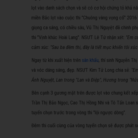
lọt vào danh sách chọn và sẽ có cơ hội chứng tỏ khả n
miền Bắc lọt vào cuộc thi "Chuông vàng vọng cổ" 2016 là
giọng ca sáng, có chiều sâu, Vũ Thị Nguyệt đã chinh p
thi "Vịnh khúc Hoài Lang". NSƯT Lê Tứ nhận xét:
"Em c
cảm xúc:
"Sau ba đêm thi, đây là tiết mục khiến tôi xú
Ngay từ khi xuất hiện trên
sân khấu
, thí sinh Nguyễn Th
và vóc dáng sáng, đẹp. NSƯT Kim Tử Long chia sẻ:
"Em
Ánh Nguyệt, Lan trong "Lan và Điệp", Hương trong "Nửa
Bên cạnh 3 gương mặt trên được lọt vào chung kết xếp 
Trần Thị Bảo Ngọc, Cao Thị Hồng Nhi và Tô Tấn Loan sẽ
tuyển chọn trước trong vòng thi "lội ngược dòng".
Đêm thi cuối cùng của vòng tuyển chọn sẽ được phát s