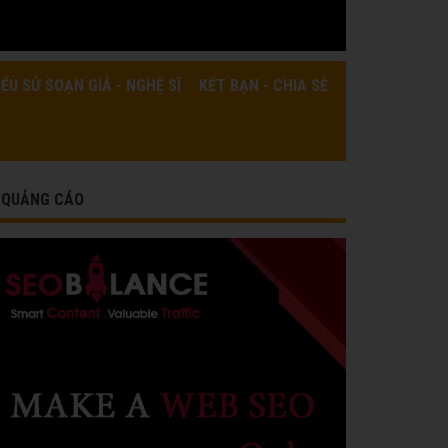
IỂU SỬ SOẠN GIẢ - NGHỆ SĨ
KẾT BẠN - CHIA SẺ
QUẢNG CÁO