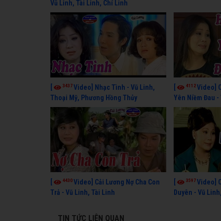
Vũ Linh, Tài Linh, Chí Linh
3437
4112
[
Video] Nhạc Tình - Vũ Linh,
[
Video] 
Thoại Mỹ, Phương Hồng Thủy
Yên Niềm Đau - 
4430
3597
[
Video] Cải Lương Nợ Cha Con
[
Video] 
Trả - Vũ Linh, Tài Linh
Duyên - Vũ Linh
TIN TỨC LIÊN QUAN