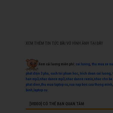
XEM THÊM TIN TỨC BÀI VỞ HÌNH ẢNH TẠI ĐÂY
Xem cải lương miễn phí:
cai luong
,
thu mua xe n
phát điện 3 pha
,
sach toi pham hoc
,
trich doan cai luong
,
han mp3
,
nhac dance mp3
,
nhac dance remix
,
nhac cho ba
phat dien
,
thu mua laptop cu
,
sua nap bon cau thong minh
binh
,
laptop cu
[VIDEO] CÓ THỂ BẠN QUAN TÂM