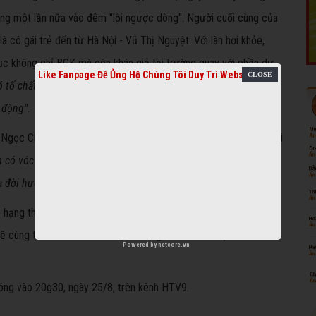
ăng một lần nữa vào đêm "lội ngược dòng". Người cuối cùng của
 cô gái trẻ đến từ Hà Nội - Vũ Thị Nguyệt. Với làn hơi khỏe,
hục không chỉ BGK mà còn khán giả tại trường quay với phần dự
Like Fanpage Để Ủng Hộ Chúng Tôi Duy Trì Website
ó tố chất của một cô đào thương"
. Còn NSƯT Quế Trân chia sẻ
c động"
.
ị Ngọc Châu đã thu hút ánh nhìn của khán giả bởi khuôn mặt khả ái
 có vóc dáng của một cô đào chánh. Nếu hóa thân vào vai Tô
 đời hương phấn"... em sẽ có nhiều lợi thế"
.
hạng thì 5 thí sinh khác gồm: Trần Chí Hòa, Võ Thị Ngọc Quyền,
 cùng tranh tài với các thí sinh trong danh sách chọn của 2 đêm
Powered by
netcore.vn
óng vào 20g30, ngày 25/8, trên kênh HTV9.