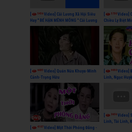
5456
5730
[
Video] Cải Lương Xã Hội Siêu
[
Video] 
Hay " BỂ HẬN MÊNH MÔNG " Cải Lương
Chiều Ly Biệt M
Kim Tử Long, Thanh Ngân Hay Nhất
lương xã hội ha
6035
9050
[
Video] Quán Nửa Khuya-Minh
[
Video] 
Cảnh-Trọng Hữu
Linh, Ngọc Huyề
Lang
3656
[
Video] 
Linh, Tài Linh,
4107
[
Video] Một Thời Phóng Đãng -