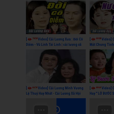
7658
6908
[
Video] Cải Lương Xưa : Đời Cô
[
Video] 
Diễm - Vũ Linh Tài Linh | cải lương xã
Mắt Chung Tình 
hội hay nhất
cải lương xã hội
6674
6964
[
Video] Cải Lương Minh Vương
[
Video] 
Lệ Thuỷ Hay Nhất - Cải Lương Xã Hội
Hay " LỠ BƯỚC 
Xưa Bất Hủ
Lương Lệ Thuỷ,