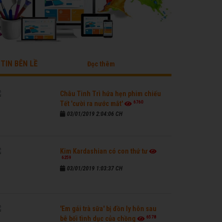
TIN BÊN LỀ
Đọc thêm
Châu Tinh Trì hứa hẹn phim chiếu
6760
Tết 'cười ra nước mắt'
03/01/2019 2:04:06 CH
Kim Kardashian có con thứ tư
6259
03/01/2019 1:03:37 CH
'Em gái trà sữa' bị đồn ly hôn sau
6578
bê bối tình dục của chồng