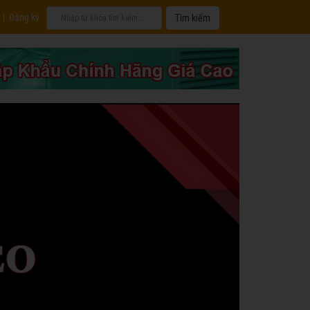
|
Đăng ký