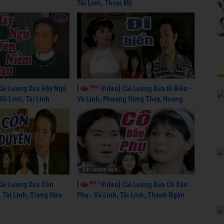
Tài Linh, Thoại Mỹ
3962
Cải Lương Xưa Hãy Ngủ
[
Video] Cải Lương Xưa Đi Biển -
Vũ Linh, Tài Linh
Vũ Linh, Phương Hồng Thủy, Hương
Lan, Thanh Hằng
4010
Cải Lương Xưa Còn
[
Video] Cải Lương Xưa Cô Dâu
, Tài Linh, Trọng Hữu
Phụ - Vũ Linh, Tài Linh, Thanh Ngân