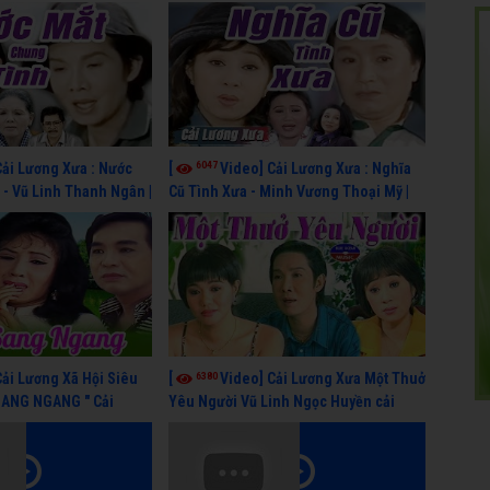
6047
Cải Lương Xưa : Nước
[
Video] Cải Lương Xưa : Nghĩa
- Vũ Linh Thanh Ngân |
Cũ Tình Xưa - Minh Vương Thoại Mỹ |
 hay nhất
cải lương xã hội hay nhất
6380
Cải Lương Xã Hội Siêu
[
Video] Cải Lương Xưa Một Thuở
SANG NGANG " Cải
Yêu Người Vũ Linh Ngọc Huyền cải
 Thanh Tuấn, Hồng Nga
lương xã hội hay nhất