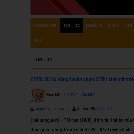
TRANG CHỦ
TIN TỨC
NGHỆ SĨ
VIDEO
TIN 
SEO
TIN TỨC
CVVC 2016: Vòng tuyển chọn 3: Thí sinh nữ miề
Nhạc MP3:
Hát Chầu Văn MP3
|
Admin
|
0 bình luận
|
20/08/2016 12:00:44 CH
(cailuong.net) - Tối qua (18/8), đêm thi thứ ba củ
được phát sóng trên kênh HTV9 - Đài Truyền hình 