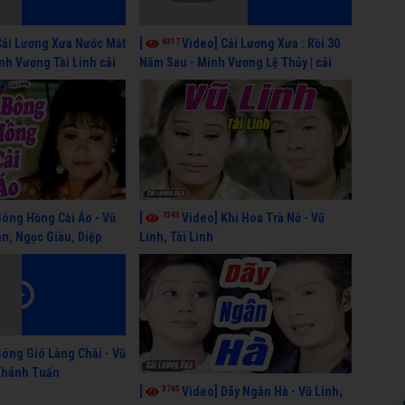
6317
Cải Lương Xưa Nước Mắt
[
Video] Cải Lương Xưa : Rồi 30
inh Vương Tài Linh cải
Năm Sau - Minh Vương Lệ Thủy | cải
y nhất
lương xã hội hay nhất
7343
Bông Hồng Cài Áo - Vũ
[
Video] Khi Hoa Trà Nở - Vũ
n, Ngọc Giàu, Diệp
Linh, Tài Linh
Sóng Gió Làng Chài - Vũ
 Khánh Tuấn
3765
[
Video] Dãy Ngân Hà - Vũ Linh,