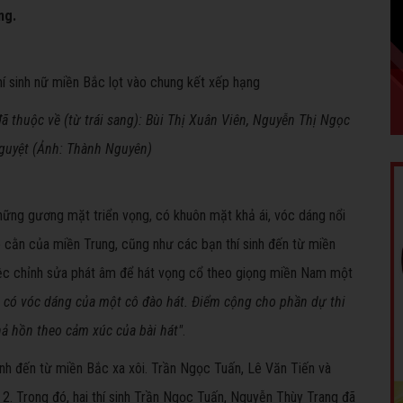
ng.
ã thuộc về (từ trái sang): Bùi Thị Xuân Viên, Nguyễn Thị Ngọc
guyệt (Ảnh: Thành Nguyên)
 những gương mặt triển vọng, có khuôn mặt khả ái, vóc dáng nổi
ô cằn của miền Trung, cũng như các bạn thí sinh đến từ miền
 việc chỉnh sửa phát âm để hát vọng cổ theo giọng miền Nam một
 có vóc dáng của một cô đào hát. Điểm cộng cho phần dự thi
hả hồn theo cảm xúc của bài hát"
.
sinh đến từ miền Bắc xa xôi. Trần Ngọc Tuấn, Lê Văn Tiến và
2. Trong đó, hai thí sinh Trần Ngọc Tuấn, Nguyễn Thùy Trang đã