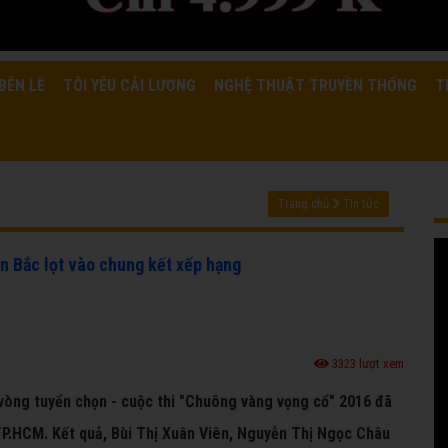
BÊN LỀ
TÔI YÊU CẢI LƯƠNG
NGHỆ THUẬT TRUYỀN THỐNG
T
Trang chủ
Tin tức
n Bắc lọt vào chung kết xếp hạng
3323 lượt xem
a vòng tuyển chọn - cuộc thi "Chuông vàng vọng cổ" 2016 đã
TP.HCM. Kết quả, Bùi Thị Xuân Viên, Nguyễn Thị Ngọc Châu