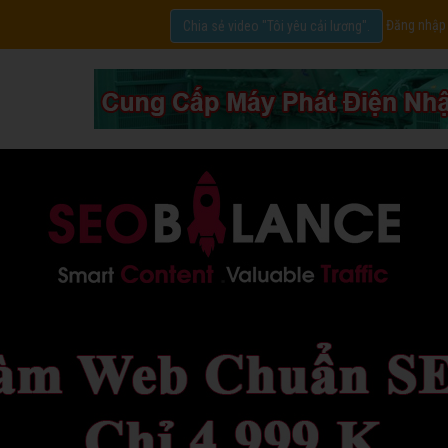
Đăng nhập
Chia sẻ video "Tôi yêu cải lương".