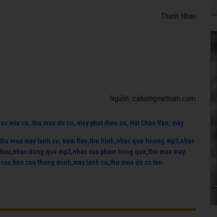
Thanh Nhàn
Nguồn: cailuongvietnam.com
uoc mia cu
,
thu mua do cu
,
may phat dien cu
,
Hát Chầu Văn
,
máy
thu mua may lanh cu
,
kem flan
,
the hinh
,
nhac que huong mp3
,
nhac
 bau
,
nhac dong que mp3
,
nhac xua pham hong que
,
thu mua may
,
sua bon cau thong minh
,
may lanh cu
,
thu mua do cu tan