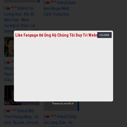
6035
[
Video] Quán
6318
[
Video] Cải
Nửa Khuya-Minh
Cảnh-Trọng Hữu
Lương Xưa : Rồi 30
Năm Sau - Minh
Vương Lệ Thủy | cải
lương xã hội hay nhất
Like Fanpage Để Ủng Hộ Chúng Tôi Duy Trì Website
9050
7343
[
Video] Bông
[
Video] Khi
Hồng Cài Áo - Vũ Linh,
Hoa Trà Nở - Vũ Linh,
Ngọc Huyền, Ngọc
Tài Linh
Giàu, Diệp Lang
Powered by
netcore.vn
4108
[
Video] Một
3656
[
Video] Sóng
Thời Phóng Đãng - Vũ
Linh, Tài Linh, Chí Linh
Gió Làng Chài - Vũ