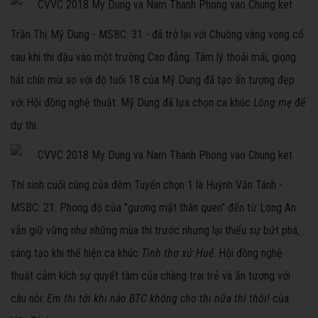
Trần Thị Mỹ Dung - MSBC: 31 - đã trở lại với Chuông vàng vọng cổ
sau khi thi đậu vào một trường Cao đẳng. Tâm lý thoải mái, giọng
hát chín mùi so với độ tuổi 18 của Mỹ Dung đã tạo ấn tượng đẹp
với Hội đồng nghệ thuật. Mỹ Dung đã lựa chọn ca khúc
Lòng mẹ
để
dự thi.
Thí sinh cuối cùng của đêm Tuyển chọn 1 là Huỳnh Văn Tánh -
MSBC: 21. Phong độ của "gương mặt thân quen" đến từ Long An
vẫn giữ vững như những mùa thi trước nhưng lại thiếu sự bứt phá,
sáng tạo khi thể hiện ca khúc
Tình thơ xứ Huế
. Hội đồng nghệ
thuật cảm kích sự quyết tâm của chàng trai trẻ và ấn tượng với
câu nói:
Em thi tới khi nào BTC không cho thi nữa thì thôi!
của