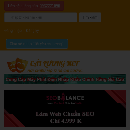
Liên hệ quảng cáo:
0932221090
Đăng nhập
|
Đăng ký
Chia sẻ video "Tôi yêu cải lương".