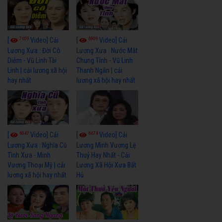
7659
6909
[
Video] Cải
[
Video] Cải
Lương Xưa : Đời Cô
Lương Xưa : Nước Mắt
Diễm - Vũ Linh Tài
Chung Tình - Vũ Linh
Linh | cải lương xã hội
Thanh Ngân | cải
hay nhất
lương xã hội hay nhất
6047
6674
[
Video] Cải
[
Video] Cải
Lương Xưa : Nghĩa Cũ
Lương Minh Vương Lệ
Tình Xưa - Minh
Thuỷ Hay Nhất - Cải
Vương Thoại Mỹ | cải
Lương Xã Hội Xưa Bất
lương xã hội hay nhất
Hủ