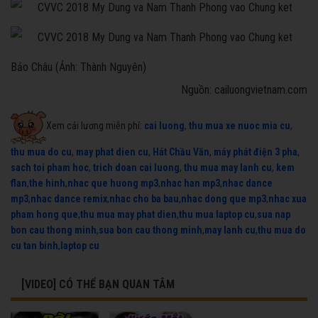
Bảo Châu (Ảnh: Thành Nguyên)
Nguồn: cailuongvietnam.com
Xem cải lương miễn phí:
cai luong
,
thu mua xe nuoc mia cu
,
thu mua do cu
,
may phat dien cu
,
Hát Chầu Văn
,
máy phát điện 3 pha
,
sach toi pham hoc
,
trich doan cai luong
,
thu mua may lanh cu
,
kem
flan
,
the hinh
,
nhac que huong mp3
,
nhac han mp3
,
nhac dance
mp3
,
nhac dance remix
,
nhac cho ba bau
,
nhac dong que mp3
,
nhac xua
pham hong que
,
thu mua may phat dien
,
thu mua laptop cu
,
sua nap
bon cau thong minh
,
sua bon cau thong minh
,
may lanh cu
,
thu mua do
cu tan binh
,
laptop cu
[VIDEO] CÓ THỂ BẠN QUAN TÂM