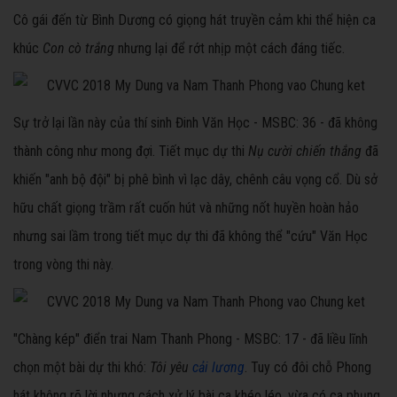
Cô gái đến từ Bình Dương có giọng hát truyền cảm khi thể hiện ca
khúc
Con cò trắng
nhưng lại để rớt nhịp một cách đáng tiếc.
Sự trở lại lần này của thí sinh Đinh Văn Học - MSBC: 36 - đã không
thành công như mong đợi. Tiết mục dự thi
Nụ cười chiến thắng
đã
khiến "anh bộ đội" bị phê bình vì lạc dây, chênh câu vọng cổ. Dù sở
hữu chất giọng trầm rất cuốn hút và những nốt huyền hoàn hảo
nhưng sai lầm trong tiết mục dự thi đã không thể "cứu" Văn Học
trong vòng thi này.
"Chàng kép" điển trai Nam Thanh Phong - MSBC: 17 - đã liều lĩnh
chọn một bài dự thi khó:
Tôi yêu
cải lương
. Tuy có đôi chỗ Phong
hát không rõ lời nhưng cách xử lý bài ca khéo léo, vừa có ca phụng