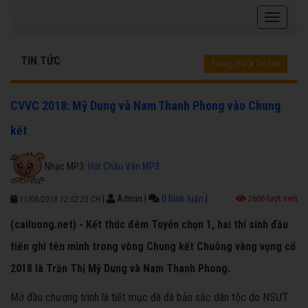
TIN TỨC
Trang chủ
Tin tức
CVVC 2018: Mỹ Dung và Nam Thanh Phong vào Chung
kết
Nhạc MP3:
Hát Chầu Văn MP3
|
Admin
|
0 bình luận
|
2606 lượt xem
11/08/2018 12:02:25 CH
(cailuong.net) - Kết thúc đêm Tuyển chọn 1, hai thí sinh đầu
tiên ghi tên mình trong vòng Chung kết Chuông vàng vọng cổ
2018 là Trần Thị Mỹ Dung và Nam Thanh Phong.
Mở đầu chương trình là tiết mục đà đà bản sắc dân tộc do NSƯT