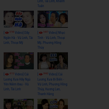
Linh, Tài Linh, Khánh
Tuấn
3765
3437
[
Video] Dãy
[
Video] Nhạc
Ngân Hà - Vũ Linh, Tài
Tình - Vũ Linh, Thoại
Linh, Thoại Mỹ
Mỹ, Phương Hồng
Thủy
4112
3962
[
Video] Cải
[
Video] Cải
Lương Xưa Hãy Ngủ
Lương Xưa Đi Biển -
Yên Niềm Đau - Vũ
Vũ Linh, Phương Hồng
Linh, Tài Linh
Thủy, Hương Lan,
Thanh Hằng