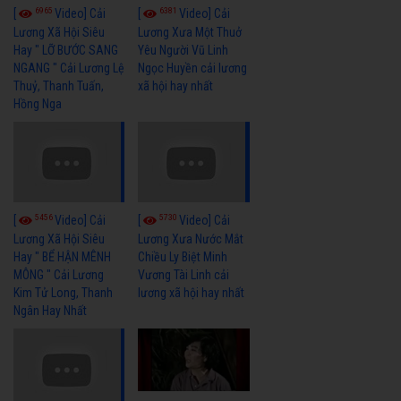
6965
6381
[
Video] Cải
[
Video] Cải
Lương Xã Hội Siêu
Lương Xưa Một Thuở
Hay " LỠ BƯỚC SANG
Yêu Người Vũ Linh
NGANG " Cải Lương Lệ
Ngọc Huyền cải lương
Thuỷ, Thanh Tuấn,
xã hội hay nhất
Hồng Nga
5456
5730
[
Video] Cải
[
Video] Cải
Lương Xã Hội Siêu
Lương Xưa Nước Mắt
Hay " BỂ HẬN MÊNH
Chiều Ly Biệt Minh
MÔNG " Cải Lương
Vương Tài Linh cải
Kim Tử Long, Thanh
lương xã hội hay nhất
Ngân Hay Nhất