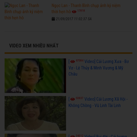
Ngọc Lan - Thanh Bình chụp ảnh kỷ niệm
17818
thời hẹn hò
21/09/2017 11:02:37 SA
VIDEO XEM NHIỀU NHẤT
67084
[
Video] Cải Lương Xưa - Bơ
Vơ - Lệ Thủy & Minh Vương & Mỹ
Châu
50837
[
Video] Cải Lương Xã Hội -
Không Chồng - Vũ Linh Tài Linh
36012
[
Video] Bụi đời - Cải lương