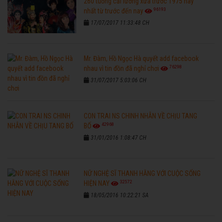
260 tuồng cải lương xưa trước 1975 hay
96193
nhất từ trước đến nay
17/07/2017 11:33:48 CH
Mr. Đàm, Hồ Ngọc Hà quyết add facebook
76298
nhau vì tin đồn đã nghỉ chơi
31/07/2017 5:03:06 CH
CON TRAI NS CHINH NHẪN VỀ CHỊU TANG
42968
BỐ
31/01/2016 1:08:47 CH
NỮ NGHỆ SĨ THANH HẰNG VỚI CUỘC SỐNG
32572
HIỆN NAY
18/05/2016 10:22:21 SA