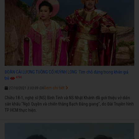
ĐOÀN CẢI LƯƠNG TUỒNG CỔ HUỲNH LONG: Tìm chỗ đứng trong khán giả
4790
trẻ
Xem chi tiết
27/10/2021 3:03:09 CH
Chiều 18-1, nghệ sĩ (NS) Bình Tinh và NS Nhật Khánh đã giới thiệu vở diễn
sân khấu "Ngô Quyền và chiến thắng Bạch Đằng giang", do Đài Truyền hình
TP HCM thực hiện.