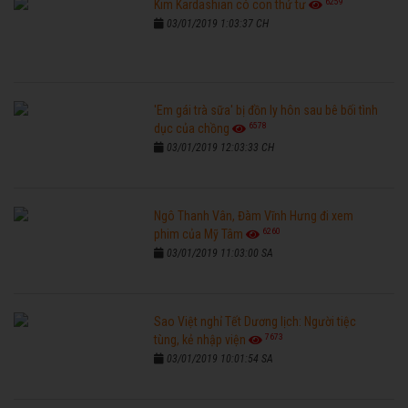
6259
Kim Kardashian có con thứ tư
03/01/2019 1:03:37 CH
'Em gái trà sữa' bị đồn ly hôn sau bê bối tình
6578
dục của chồng
03/01/2019 12:03:33 CH
Ngô Thanh Vân, Đàm Vĩnh Hưng đi xem
6260
phim của Mỹ Tâm
03/01/2019 11:03:00 SA
Sao Việt nghỉ Tết Dương lịch: Người tiệc
7673
tùng, kẻ nhập viện
03/01/2019 10:01:54 SA