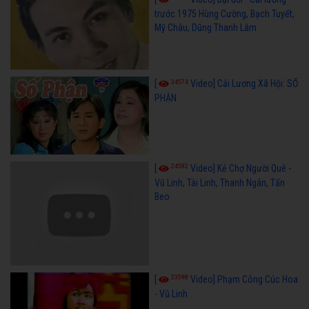
trước 1975 Hùng Cường, Bạch Tuyết,
Mỹ Châu, Dũng Thanh Lâm
34574
[
Video] Cải Lương Xã Hội: SỐ
PHẬN
24582
[
Video] Kẻ Chợ Người Quê -
Vũ Linh, Tài Linh, Thanh Ngân, Tấn
Beo
23598
[
Video] Phạm Công Cúc Hoa
- Vũ Linh