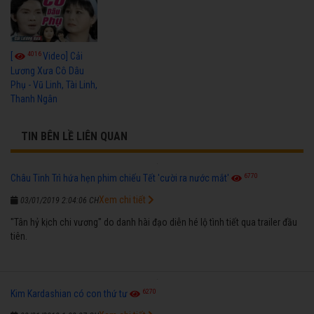
4016
[
Video] Cải
Lương Xưa Cô Dâu
Phụ - Vũ Linh, Tài Linh,
Thanh Ngân
TIN BÊN LỀ LIÊN QUAN
6770
Châu Tinh Trì hứa hẹn phim chiếu Tết 'cười ra nước mắt'
Xem chi tiết
03/01/2019 2:04:06 CH
"Tân hỷ kịch chi vương" do danh hài đạo diễn hé lộ tình tiết qua trailer đầu
tiên.
6270
Kim Kardashian có con thứ tư