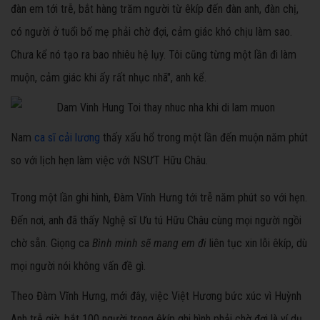
đàn em tới trễ, bắt hàng trăm người từ êkíp đến đàn anh, đàn chị,
có người ở tuổi bố mẹ phải chờ đợi, cảm giác khó chịu làm sao.
Chưa kể nó tạo ra bao nhiêu hệ lụy. Tôi cũng từng một lần đi làm
muộn, cảm giác khi ấy rất nhục nhã", anh kể.
Nam
ca sĩ cải lương
thấy xấu hổ trong một lần đến muộn năm phút
so với lịch hẹn làm việc với NSƯT Hữu Châu.
Trong một lần ghi hình, Đàm Vĩnh Hưng tới trễ năm phút so với hẹn.
Đến nơi, anh đã thấy Nghệ sĩ Ưu tú Hữu Châu cùng mọi người ngồi
chờ sẵn. Giọng ca
Bình minh sẽ mang em đi
liên tục xin lỗi êkíp, dù
mọi người nói không vấn đề gì.
Theo Đàm Vĩnh Hưng, mới đây, việc Việt Hương bức xúc vì Huỳnh
Anh trễ giờ, bắt 100 người trong êkíp ghi hình phải chờ đợi là ví dụ