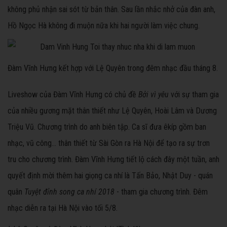
không phủ nhận sai sót từ bản thân. Sau lần nhắc nhở của đàn anh,
Hồ Ngọc Hà không đi muộn nữa khi hai người làm việc chung.
Đàm Vĩnh Hưng kết hợp với Lệ Quyên trong đêm nhạc đầu tháng 8.
Liveshow của Đàm Vĩnh Hưng có chủ đề
Bởi vì yêu
với sự tham gia
của nhiều gương mặt thân thiết như Lệ Quyên, Hoài Lâm và Dương
Triệu Vũ. Chương trình do anh biên tập. Ca sĩ đưa êkíp gồm ban
nhạc, vũ công... thân thiết từ Sài Gòn ra Hà Nội để tạo ra sự trơn
tru cho chương trình. Đàm Vĩnh Hưng tiết lộ cách đây một tuần, anh
quyết định mời thêm hai giọng ca nhí là Tấn Bảo, Nhật Duy - quán
quân
Tuyệt đỉnh song ca nhí
2018
- tham gia chương trình. Đêm
nhạc diễn ra tại Hà Nội vào tối 5/8.