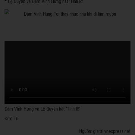
* Lệ Quyên và Đàm Vĩnh Hưng hát 'Tình lỡ'
Đàm Vĩnh Hưng và Lệ Quyên hát 'Tình lỡ'
Đức Trí
Nguồn: giaitri.vnexpress.net