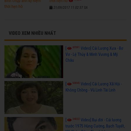
thời hẹn hò
21/09/2017 11:02:37 SA
VIDEO XEM NHIỀU NHẤT
67091
[
Video] Cải Lương Xưa - Bơ
Vơ - Lệ Thủy & Minh Vương & Mỹ
Châu
50845
[
Video] Cải Lương Xã Hội -
Không Chồng - Vũ Linh Tài Linh
36022
[
Video] Bụi đời - Cải lương
trước 1975 Hùng Cường, Bạch Tuyết,