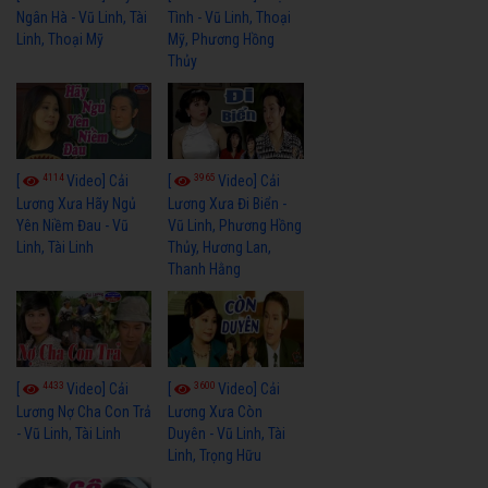
Ngân Hà - Vũ Linh, Tài
Tình - Vũ Linh, Thoại
Linh, Thoại Mỹ
Mỹ, Phương Hồng
Thủy
4114
3965
[
Video] Cải
[
Video] Cải
Lương Xưa Hãy Ngủ
Lương Xưa Đi Biển -
Yên Niềm Đau - Vũ
Vũ Linh, Phương Hồng
Linh, Tài Linh
Thủy, Hương Lan,
Thanh Hằng
4433
3600
[
Video] Cải
[
Video] Cải
Lương Nợ Cha Con Trả
Lương Xưa Còn
- Vũ Linh, Tài Linh
Duyên - Vũ Linh, Tài
Linh, Trọng Hữu