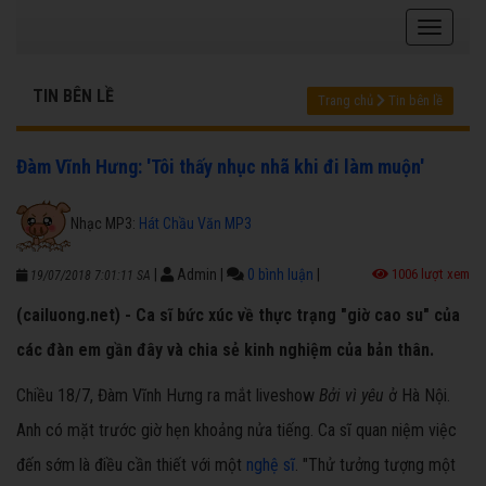
TIN BÊN LỀ
Trang chủ
Tin bên lề
Đàm Vĩnh Hưng: 'Tôi thấy nhục nhã khi đi làm muộn'
Nhạc MP3:
Hát Chầu Văn MP3
|
Admin
|
0 bình luận
|
1006 lượt xem
19/07/2018 7:01:11 SA
(cailuong.net) - Ca sĩ bức xúc về thực trạng "giờ cao su" của
các đàn em gần đây và chia sẻ kinh nghiệm của bản thân.
Chiều 18/7, Đàm Vĩnh Hưng ra mắt liveshow
Bởi vì yêu
ở Hà Nội.
Anh có mặt trước giờ hẹn khoảng nửa tiếng. Ca sĩ quan niệm việc
đến sớm là điều cần thiết với một
nghệ sĩ
. "Thử tưởng tượng một