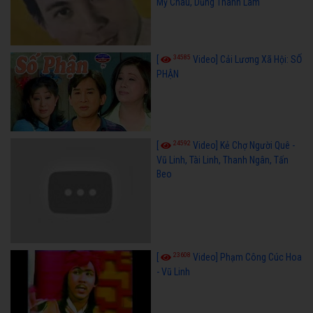
Mỹ Châu, Dũng Thanh Lâm
34585
[
Video] Cải Lương Xã Hội: SỐ
PHẬN
24592
[
Video] Kẻ Chợ Người Quê -
Vũ Linh, Tài Linh, Thanh Ngân, Tấn
Beo
23608
[
Video] Phạm Công Cúc Hoa
- Vũ Linh