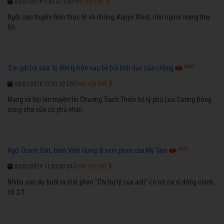
Xem chi tiết
03/01/2019 1:03:37 CH
Ngôi sao truyền hình thực tế và chồng, Kanye West, nhờ người mang thai
hộ.
6590
'Em gái trà sữa' bị đồn ly hôn sau bê bối tình dục của chồng
Xem chi tiết
03/01/2019 12:03:33 CH
Mạng xã hội lan truyền tin Chương Trạch Thiên bỏ tỷ phú Lưu Cường Đông
song cha của cô phủ nhận.
6270
Ngô Thanh Vân, Đàm Vĩnh Hưng đi xem phim của Mỹ Tâm
Xem chi tiết
03/01/2019 11:03:00 SA
Nhiều sao dự buổi ra mắt phim "Chị trợ lý của anh" có nữ ca sĩ đóng chính,
tối 2/1.