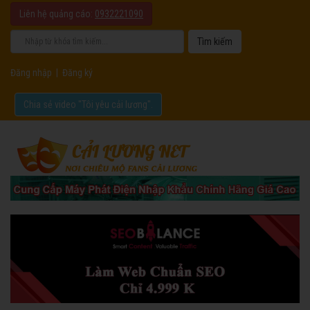
Liên hệ quảng cáo:
0932221090
Đăng nhập
|
Đăng ký
Chia sẻ video "Tôi yêu cải lương".