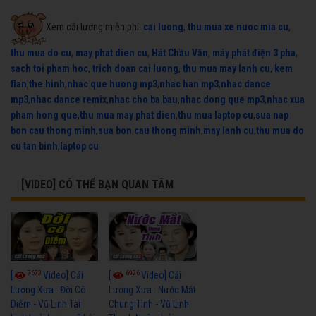
Xem cải lương miễn phí:
cai luong
,
thu mua xe nuoc mia cu
,
thu mua do cu
,
may phat dien cu
,
Hát Chầu Văn
,
máy phát điện 3 pha
,
sach toi pham hoc
,
trich doan cai luong
,
thu mua may lanh cu
,
kem
flan
,
the hinh
,
nhac que huong mp3
,
nhac han mp3
,
nhac dance
mp3
,
nhac dance remix
,
nhac cho ba bau
,
nhac dong que mp3
,
nhac xua
pham hong que
,
thu mua may phat dien
,
thu mua laptop cu
,
sua nap
bon cau thong minh
,
sua bon cau thong minh
,
may lanh cu
,
thu mua do
cu tan binh
,
laptop cu
[VIDEO] CÓ THỂ BẠN QUAN TÂM
7673
6926
[
Video] Cải
[
Video] Cải
Lương Xưa : Đời Cô
Lương Xưa : Nước Mắt
Diễm - Vũ Linh Tài
Chung Tình - Vũ Linh