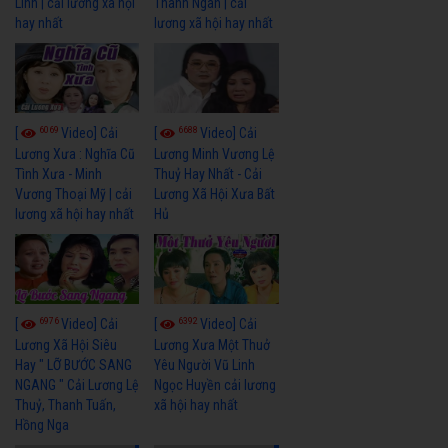
Linh | cải lương xã hội
Thanh Ngân | cải
hay nhất
lương xã hội hay nhất
6069
6688
[
Video] Cải
[
Video] Cải
Lương Xưa : Nghĩa Cũ
Lương Minh Vương Lệ
Tình Xưa - Minh
Thuỷ Hay Nhất - Cải
Vương Thoại Mỹ | cải
Lương Xã Hội Xưa Bất
lương xã hội hay nhất
Hủ
6976
6392
[
Video] Cải
[
Video] Cải
Lương Xã Hội Siêu
Lương Xưa Một Thuở
Hay " LỠ BƯỚC SANG
Yêu Người Vũ Linh
NGANG " Cải Lương Lệ
Ngọc Huyền cải lương
Thuỷ, Thanh Tuấn,
xã hội hay nhất
Hồng Nga