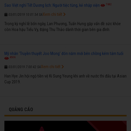
7682
Sao Việt nghỉ Tết Dương lịch: Người tiệc tùng, kẻ nhập viện
Xem chi tiết
03/01/2019 10:01:54 SA
Trong kỳ nghỉ lễ bốn ngày, Lan Phương, Tuấn Hưng gặp vấn đề sức khỏe
còn Hoa hậu Tiểu Vy, Đặng Thu Thảo dành thời gian bên gia đình.
Mỹ nhân 'Truyền thuyết Joo Mong' đón năm mới bên chồng kém tám tuổi
4506
Xem chi tiết
03/01/2019 7:00:42 SA
Han Hye Jin hội ngộ tiền vệ Ki Sung Yeung khi anh về nước thi đấu tại Asian
Cup 2019.
QUẢNG CÁO