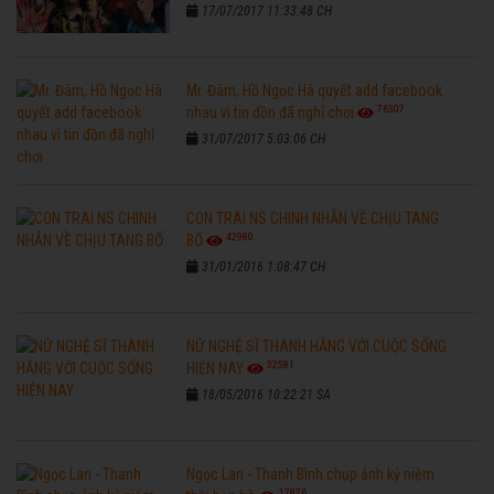
17/07/2017 11:33:48 CH
Mr. Đàm, Hồ Ngọc Hà quyết add facebook
76307
nhau vì tin đồn đã nghỉ chơi
31/07/2017 5:03:06 CH
CON TRAI NS CHINH NHẪN VỀ CHỊU TANG
42980
BỐ
31/01/2016 1:08:47 CH
NỮ NGHỆ SĨ THANH HẰNG VỚI CUỘC SỐNG
32581
HIỆN NAY
18/05/2016 10:22:21 SA
Ngọc Lan - Thanh Bình chụp ảnh kỷ niệm
17826