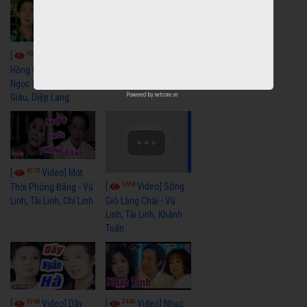
9059
7352
[
Video] Bông
[
Video] Khi
Hồng Cài Áo - Vũ Linh,
Hoa Trà Nở - Vũ Linh,
Ngọc Huyền, Ngọc
Tài Linh
Powered by
netcore.vn
Giàu, Diệp Lang
4110
[
Video] Một
3658
[
Video] Sóng
Thời Phóng Đãng - Vũ
Linh, Tài Linh, Chí Linh
Gió Làng Chài - Vũ
Linh, Tài Linh, Khánh
Tuấn
3768
3440
[
Video] Dãy
[
Video] Nhạc