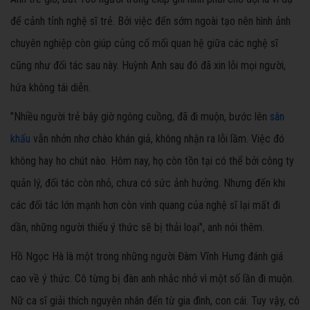
để cảnh tỉnh nghệ sĩ trẻ. Bởi việc đến sớm ngoài tạo nên hình ảnh
chuyên nghiệp còn giúp củng cố mối quan hệ giữa các nghệ sĩ
cũng như đối tác sau này. Huỳnh Anh sau đó đã xin lỗi mọi người,
hứa không tái diễn.
"Nhiều người trẻ bây giờ ngông cuồng, đã đi muộn, bước lên
sân
khấu
vẫn nhởn nhơ chào khán giả, không nhận ra lỗi lầm. Việc đó
không hay ho chút nào. Hôm nay, họ còn tồn tại có thể bởi công ty
quản lý, đối tác còn nhỏ, chưa có sức ảnh hưởng. Nhưng đến khi
các đối tác lớn mạnh hơn còn vinh quang của nghệ sĩ lại mất đi
dần, những người thiếu ý thức sẽ bị thải loại", anh nói thêm.
Hồ Ngọc Hà là một trong những người Đàm Vĩnh Hưng đánh giá
cao về ý thức. Cô từng bị đàn anh nhắc nhở vì một số lần đi muộn.
Nữ ca sĩ giải thích nguyên nhân đến từ gia đình, con cái. Tuy vậy, cô