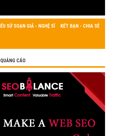
IỂU SỬ SOẠN GIẢ - NGHỆ SĨ
KẾT BẠN - CHIA SẺ
QUẢNG CÁO