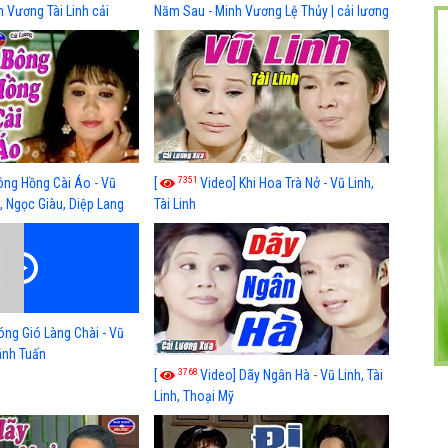
h Vương Tài Linh cải
Năm Sau - Minh Vương Lệ Thủy | cải lương
 nhất
xã hội hay nhất
7351
ông Hồng Cài Áo - Vũ
[
Video] Khi Hoa Trà Nở - Vũ Linh,
, Ngọc Giàu, Diệp Lang
Tài Linh
óng Gió Làng Chài - Vũ
hánh Tuấn
3768
[
Video] Dãy Ngân Hà - Vũ Linh, Tài
Linh, Thoại Mỹ