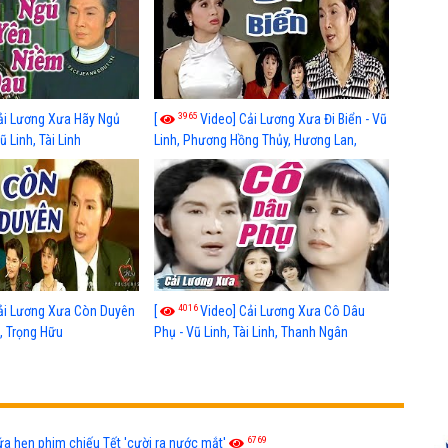
3965
ải Lương Xưa Hãy Ngủ
[
Video] Cải Lương Xưa Đi Biển - Vũ
 Linh, Tài Linh
Linh, Phương Hồng Thủy, Hương Lan,
Thanh Hằng
4016
ải Lương Xưa Còn Duyên
[
Video] Cải Lương Xưa Cô Dâu
h, Trọng Hữu
Phụ - Vũ Linh, Tài Linh, Thanh Ngân
6769
ứa hẹn phim chiếu Tết 'cười ra nước mắt'