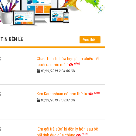
TIN BÊN LỀ
Đọc thêm
Châu Tinh Trì hứa hẹn phim chiếu Tết
6769
'cười ra nước mắt'
03/01/2019 2:04:06 CH
6268
Kim Kardashian có con thứ tư
03/01/2019 1:03:37 CH
'Em gái trà sữa' bị đồn ly hôn sau bê
6589
bối tình dục của chồng