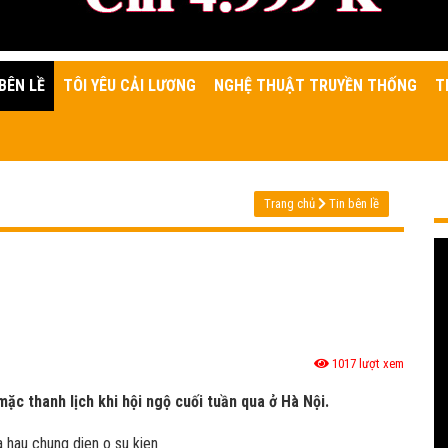
BÊN LỀ
TÔI YÊU CẢI LƯƠNG
NGHỆ THUẬT TRUYỀN THỐNG
T
Trang chủ
Tin bên lề
1017 lượt xem
mặc thanh lịch khi hội ngộ cuối tuần qua ở Hà Nội.