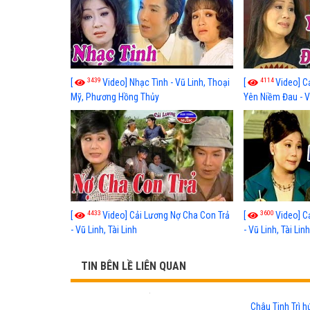
3439
4114
[
Video] Nhạc Tình - Vũ Linh, Thoại
[
Video] C
Mỹ, Phương Hồng Thủy
Yên Niềm Đau - Vũ
4433
3600
[
Video] Cải Lương Nợ Cha Con Trả
[
Video] C
- Vũ Linh, Tài Linh
- Vũ Linh, Tài Lin
TIN BÊN LỀ LIÊN QUAN
Châu Tinh Trì h