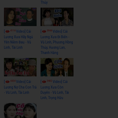
Thủy
4116
3966
[
Video] Cải
[
Video] Cải
Lương Xưa Hãy Ngủ
Lương Xưa Đi Biển -
Yên Niềm Đau - Vũ
Vũ Linh, Phương Hồng
Linh, Tài Linh
Thủy, Hương Lan,
Thanh Hằng
4434
3602
[
Video] Cải
[
Video] Cải
Lương Nợ Cha Con Trả
Lương Xưa Còn
- Vũ Linh, Tài Linh
Duyên - Vũ Linh, Tài
Linh, Trọng Hữu