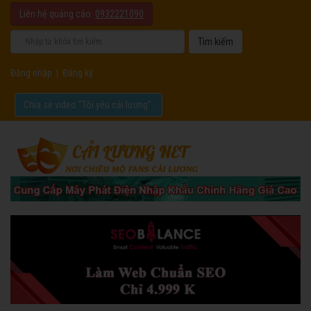
Liên hệ quảng cáo:
0932221090
Đăng nhập
|
Đăng ký
Chia sẻ video "Tôi yêu cải lương".