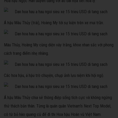
Hoa hậu Ngọc Hân duyên dáng với áo dài họa tiết hoa ly.
Á hậu Mâu Thủy (trái), Hoàng My tới sự kiện trên xe mui trần.
Mâu Thủy, Hoàng My cùng diện váy trắng, khoe nhan sắc với phong
cách trang điểm nhẹ nhàng.
Các hoa hậu, á hậu trò chuyện, chụp ảnh lưu niệm khi hội ngộ.
Á hậu Mâu Thủy chia sẻ thông điệp sống tích cực và không ngừng
thử thách bản thân. Từng là quán quân Vietnam's Next Top Model,
cô từ bỏ hào quang cũ để đi thi Hoa hậu Hoàn vũ Việt Nam.