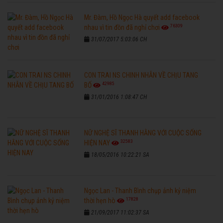
Mr. Đàm, Hồ Ngọc Hà quyết add facebook
76309
nhau vì tin đồn đã nghỉ chơi
31/07/2017 5:03:06 CH
CON TRAI NS CHINH NHẪN VỀ CHỊU TANG
42985
BỐ
31/01/2016 1:08:47 CH
NỮ NGHỆ SĨ THANH HẰNG VỚI CUỘC SỐNG
32583
HIỆN NAY
18/05/2016 10:22:21 SA
Ngọc Lan - Thanh Bình chụp ảnh kỷ niệm
17828
thời hẹn hò
21/09/2017 11:02:37 SA