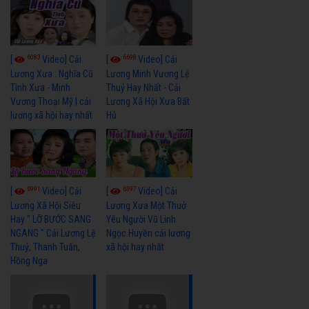
6083
6698
[
Video] Cải
[
Video] Cải
Lương Xưa : Nghĩa Cũ
Lương Minh Vương Lệ
Tình Xưa - Minh
Thuỷ Hay Nhất - Cải
Vương Thoại Mỹ | cải
Lương Xã Hội Xưa Bất
lương xã hội hay nhất
Hủ
6991
6397
[
Video] Cải
[
Video] Cải
Lương Xã Hội Siêu
Lương Xưa Một Thuở
Hay " LỠ BƯỚC SANG
Yêu Người Vũ Linh
NGANG " Cải Lương Lệ
Ngọc Huyền cải lương
Thuỷ, Thanh Tuấn,
xã hội hay nhất
Hồng Nga