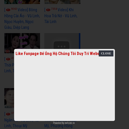
9063
7354
[
Video] Bông
[
Video] Khi
Hồng Cài Áo - Vũ Linh,
Hoa Trà Nở - Vũ Linh,
Ngọc Huyền, Ngọc
Tài Linh
Giàu, Diệp Lang
Like Fanpage Để Ủng Hộ Chúng Tôi Duy Trì Website
4111
[
Video] Một
3659
[
Video] Sóng
Thời Phóng Đãng - Vũ
Linh, Tài Linh, Chí Linh
Gió Làng Chài - Vũ
Linh, Tài Linh, Khánh
Tuấn
3770
3442
[
Video] Dãy
[
Video] Nhạc
Ngân Hà - Vũ Linh, Tài
Tình - Vũ Linh, Thoại
Powered by
netcore.vn
Linh, Thoại Mỹ
Mỹ, Phương Hồng