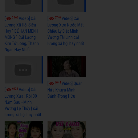
5465
5740
[
Video] Cải
[
Video] Cải
Lương Xã Hội Siêu
Lương Xưa Nước Mắt
Hay " BỂ HẬN MÊNH
Chiều Ly Biệt Minh
MÔNG " Cải Lương
Vương Tài Linh cải
Kim Tử Long, Thanh
lương xã hội hay nhất
Ngân Hay Nhất
6044
[
Video] Quán
6328
[
Video] Cải
Nửa Khuya-Minh
Cảnh-Trọng Hữu
Lương Xưa : Rồi 30
Năm Sau - Minh
Vương Lệ Thủy | cải
lương xã hội hay nhất