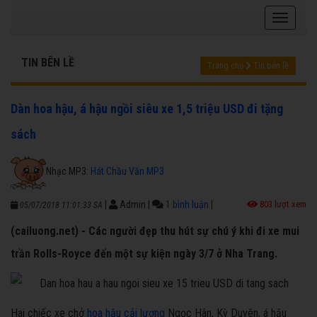
TIN BÊN LỀ
Trang chủ
Tin bên lề
Dàn hoa hậu, á hậu ngồi siêu xe 1,5 triệu USD đi tặng
sách
Nhạc MP3:
Hát Chầu Văn MP3
|
Admin
|
1 bình luận
|
803 lượt xem
05/07/2018 11:01:33 SA
(cailuong.net) - Các người đẹp thu hút sự chú ý khi đi xe mui
trần Rolls-Royce đến một sự kiện ngày 3/7 ở Nha Trang.
Hai chiếc xe chở
hoa hậu cải lương
Ngọc Hân, Kỳ Duyên, á hậu