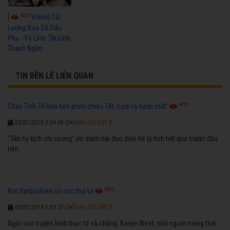
4020
[
Video] Cải
Lương Xưa Cô Dâu
Phụ - Vũ Linh, Tài Linh,
Thanh Ngân
TIN BÊN LỀ LIÊN QUAN
6775
Châu Tinh Trì hứa hẹn phim chiếu Tết 'cười ra nước mắt'
Xem chi tiết
03/01/2019 2:04:06 CH
"Tân hỷ kịch chi vương" do danh hài đạo diễn hé lộ tình tiết qua trailer đầu
tiên.
6272
Kim Kardashian có con thứ tư
Xem chi tiết
03/01/2019 1:03:37 CH
Ngôi sao truyền hình thực tế và chồng, Kanye West, nhờ người mang thai