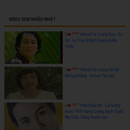
VIDEO XEM NHIỀU NHẤT
67095
[
Video] Cải Lương Xưa - Bơ
Vơ - Lệ Thủy & Minh Vương & Mỹ
Châu
50847
[
Video] Cải Lương Xã Hội -
Không Chồng - Vũ Linh Tài Linh
36027
[
Video] Bụi đời - Cải lương
trước 1975 Hùng Cường, Bạch Tuyết,
Mỹ Châu, Dũng Thanh Lâm