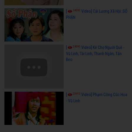
34592
[
Video] Cải Lương Xã Hội: SỐ
PHẬN
24595
[
Video] Kẻ Chợ Người Quê -
Vũ Linh, Tài Linh, Thanh Ngân, Tấn
Beo
23613
[
Video] Phạm Công Cúc Hoa
- Vũ Linh