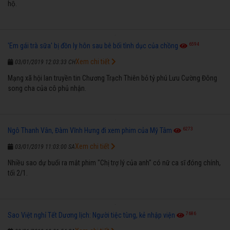
hộ.
6594
'Em gái trà sữa' bị đồn ly hôn sau bê bối tình dục của chồng
Xem chi tiết
03/01/2019 12:03:33 CH
Mạng xã hội lan truyền tin Chương Trạch Thiên bỏ tỷ phú Lưu Cường Đông
song cha của cô phủ nhận.
6273
Ngô Thanh Vân, Đàm Vĩnh Hưng đi xem phim của Mỹ Tâm
Xem chi tiết
03/01/2019 11:03:00 SA
Nhiều sao dự buổi ra mắt phim "Chị trợ lý của anh" có nữ ca sĩ đóng chính,
tối 2/1.
7686
Sao Việt nghỉ Tết Dương lịch: Người tiệc tùng, kẻ nhập viện