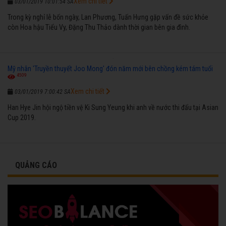
Xem chi tiết
03/01/2019 10:01:54 SA
Trong kỳ nghỉ lễ bốn ngày, Lan Phương, Tuấn Hưng gặp vấn đề sức khỏe
còn Hoa hậu Tiểu Vy, Đặng Thu Thảo dành thời gian bên gia đình.
Mỹ nhân 'Truyền thuyết Joo Mong' đón năm mới bên chồng kém tám tuổi
4509
Xem chi tiết
03/01/2019 7:00:42 SA
Han Hye Jin hội ngộ tiền vệ Ki Sung Yeung khi anh về nước thi đấu tại Asian
Cup 2019.
QUẢNG CÁO