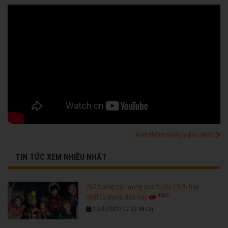
Xem thêm nhiều video khác
TIN TỨC XEM NHIỀU NHẤT
260 tuồng cải lương xưa trước 1975 hay
96221
nhất từ trước đến nay
17/07/2017 11:33:48 CH