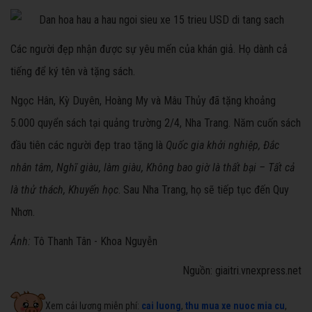
Các người đẹp nhận được sự yêu mến của khán giả. Họ dành cả
tiếng để ký tên và tặng sách.
Ngọc Hân, Kỳ Duyên, Hoàng My và Mâu Thủy đã tặng khoảng
5.000 quyển sách tại quảng trường 2/4, Nha Trang. Năm cuốn sách
đầu tiên các người đẹp trao tặng là
Quốc gia khởi nghiệp, Đắc
nhân tâm, Nghĩ giàu, làm giàu, Không bao giờ là thất bại – Tất cả
là thử thách, Khuyến học
. Sau Nha Trang, họ sẽ tiếp tục đến Quy
Nhơn.
Ảnh:
Tô Thanh Tân - Khoa Nguyễn
Nguồn: giaitri.vnexpress.net
Xem cải lương miễn phí:
cai luong
,
thu mua xe nuoc mia cu
,