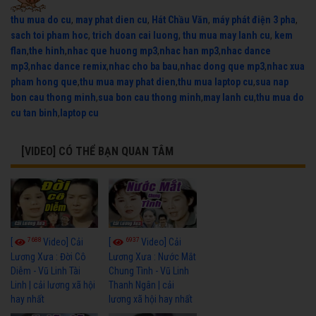
thu mua do cu
,
may phat dien cu
,
Hát Chầu Văn
,
máy phát điện 3 pha
,
sach toi pham hoc
,
trich doan cai luong
,
thu mua may lanh cu
,
kem
flan
,
the hinh
,
nhac que huong mp3
,
nhac han mp3
,
nhac dance
mp3
,
nhac dance remix
,
nhac cho ba bau
,
nhac dong que mp3
,
nhac xua
pham hong que
,
thu mua may phat dien
,
thu mua laptop cu
,
sua nap
bon cau thong minh
,
sua bon cau thong minh
,
may lanh cu
,
thu mua do
cu tan binh
,
laptop cu
[VIDEO] CÓ THỂ BẠN QUAN TÂM
7688
6937
[
Video] Cải
[
Video] Cải
Lương Xưa : Đời Cô
Lương Xưa : Nước Mắt
Diễm - Vũ Linh Tài
Chung Tình - Vũ Linh
Linh | cải lương xã hội
Thanh Ngân | cải
hay nhất
lương xã hội hay nhất