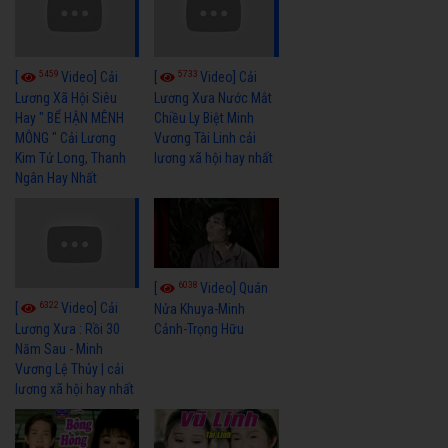
5459
5733
[
Video] Cải
[
Video] Cải
Lương Xã Hội Siêu
Lương Xưa Nước Mắt
Hay " BỂ HẬN MÊNH
Chiều Ly Biệt Minh
MÔNG " Cải Lương
Vương Tài Linh cải
Kim Tử Long, Thanh
lương xã hội hay nhất
Ngân Hay Nhất
6038
[
Video] Quán
6322
[
Video] Cải
Nửa Khuya-Minh
Cảnh-Trọng Hữu
Lương Xưa : Rồi 30
Năm Sau - Minh
Vương Lệ Thủy | cải
lương xã hội hay nhất