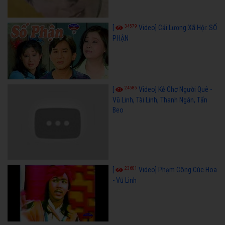
34579
[
Video] Cải Lương Xã Hội: SỐ
PHẬN
24585
[
Video] Kẻ Chợ Người Quê -
Vũ Linh, Tài Linh, Thanh Ngân, Tấn
Beo
23601
[
Video] Phạm Công Cúc Hoa
- Vũ Linh