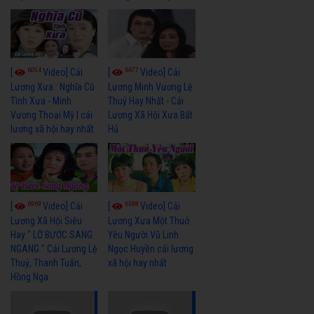
6054
6677
[
Video] Cải
[
Video] Cải
Lương Xưa : Nghĩa Cũ
Lương Minh Vương Lệ
Tình Xưa - Minh
Thuỷ Hay Nhất - Cải
Vương Thoại Mỹ | cải
Lương Xã Hội Xưa Bất
lương xã hội hay nhất
Hủ
6969
6388
[
Video] Cải
[
Video] Cải
Lương Xã Hội Siêu
Lương Xưa Một Thuở
Hay " LỠ BƯỚC SANG
Yêu Người Vũ Linh
NGANG " Cải Lương Lệ
Ngọc Huyền cải lương
Thuỷ, Thanh Tuấn,
xã hội hay nhất
Hồng Nga