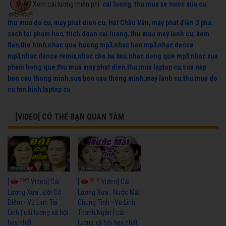
Xem cải lương miễn phí:
cai luong
,
thu mua xe nuoc mia cu
,
thu mua do cu
,
may phat dien cu
,
Hát Chầu Văn
,
máy phát điện 3 pha
,
sach toi pham hoc
,
trich doan cai luong
,
thu mua may lanh cu
,
kem
flan
,
the hinh
,
nhac que huong mp3
,
nhac han mp3
,
nhac dance
mp3
,
nhac dance remix
,
nhac cho ba bau
,
nhac dong que mp3
,
nhac xua
pham hong que
,
thu mua may phat dien
,
thu mua laptop cu
,
sua nap
bon cau thong minh
,
sua bon cau thong minh
,
may lanh cu
,
thu mua do
cu tan binh
,
laptop cu
[VIDEO] CÓ THỂ BẠN QUAN TÂM
7665
6918
[
Video] Cải
[
Video] Cải
Lương Xưa : Đời Cô
Lương Xưa : Nước Mắt
Diễm - Vũ Linh Tài
Chung Tình - Vũ Linh
Linh | cải lương xã hội
Thanh Ngân | cải
hay nhất
lương xã hội hay nhất