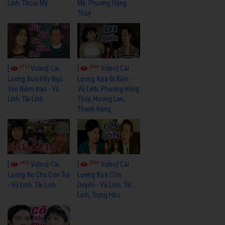
Linh, Thoại Mỹ
Mỹ, Phương Hồng
Thủy
4113
3963
[
Video] Cải
[
Video] Cải
Lương Xưa Hãy Ngủ
Lương Xưa Đi Biển -
Yên Niềm Đau - Vũ
Vũ Linh, Phương Hồng
Linh, Tài Linh
Thủy, Hương Lan,
Thanh Hằng
4432
3599
[
Video] Cải
[
Video] Cải
Lương Nợ Cha Con Trả
Lương Xưa Còn
- Vũ Linh, Tài Linh
Duyên - Vũ Linh, Tài
Linh, Trọng Hữu