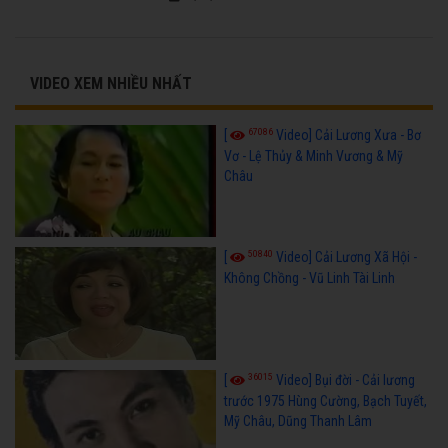
VIDEO XEM NHIỀU NHẤT
67086
[
Video] Cải Lương Xưa - Bơ
Vơ - Lệ Thủy & Minh Vương & Mỹ
Châu
50840
[
Video] Cải Lương Xã Hội -
Không Chồng - Vũ Linh Tài Linh
36015
[
Video] Bụi đời - Cải lương
trước 1975 Hùng Cường, Bạch Tuyết,
Mỹ Châu, Dũng Thanh Lâm