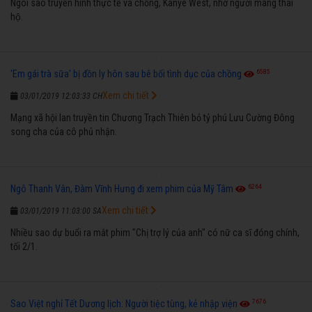
Ngôi sao truyền hình thực tế và chồng, Kanye West, nhờ người mang thai
hộ.
6585
'Em gái trà sữa' bị đồn ly hôn sau bê bối tình dục của chồng
Xem chi tiết
03/01/2019 12:03:33 CH
Mạng xã hội lan truyền tin Chương Trạch Thiên bỏ tỷ phú Lưu Cường Đông
song cha của cô phủ nhận.
6264
Ngô Thanh Vân, Đàm Vĩnh Hưng đi xem phim của Mỹ Tâm
Xem chi tiết
03/01/2019 11:03:00 SA
Nhiều sao dự buổi ra mắt phim "Chị trợ lý của anh" có nữ ca sĩ đóng chính,
tối 2/1.
7676
Sao Việt nghỉ Tết Dương lịch: Người tiệc tùng, kẻ nhập viện