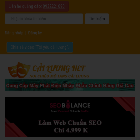
Liên hệ quảng cáo:
0932221090
Đăng nhập
|
Đăng ký
Chia sẻ video "Tôi yêu cải lương".