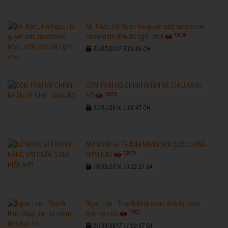
Mr. Đàm, Hồ Ngọc Hà quyết add facebook
76300
nhau vì tin đồn đã nghỉ chơi
31/07/2017 5:03:06 CH
CON TRAI NS CHINH NHẪN VỀ CHỊU TANG
42973
BỐ
31/01/2016 1:08:47 CH
NỮ NGHỆ SĨ THANH HẰNG VỚI CUỘC SỐNG
32576
HIỆN NAY
18/05/2016 10:22:21 SA
Ngọc Lan - Thanh Bình chụp ảnh kỷ niệm
17821
thời hẹn hò
21/09/2017 11:02:37 SA