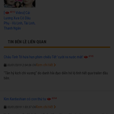
4015
[
Video] Cải
Lương Xưa Cô Dâu
Phụ - Vũ Linh, Tài Linh,
Thanh Ngân
TIN BÊN LỀ LIÊN QUAN
6765
Châu Tinh Trì hứa hẹn phim chiếu Tết 'cười ra nước mắt'
Xem chi tiết
03/01/2019 2:04:06 CH
"Tân hỷ kịch chi vương" do danh hài đạo diễn hé lộ tình tiết qua trailer đầu
tiên.
6264
Kim Kardashian có con thứ tư
Xem chi tiết
03/01/2019 1:03:37 CH