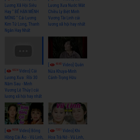
Lương Xã Hội Siêu
Lương Xưa Nước Mắt
Hay " BỂ HẬN MÊNH
Chiều Ly Biệt Minh
MÔNG " Cải Lương
Vương Tài Linh cải
Kim Tử Long, Thanh
lương xã hội hay nhất
Ngân Hay Nhất
6040
[
Video] Quán
6324
[
Video] Cải
Nửa Khuya-Minh
Cảnh-Trọng Hữu
Lương Xưa : Rồi 30
Năm Sau - Minh
Vương Lệ Thủy | cải
lương xã hội hay nhất
9058
7351
[
Video] Bông
[
Video] Khi
Hồng Cài Áo - Vũ Linh,
Hoa Trà Nở - Vũ Linh,