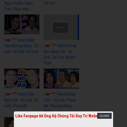
Ngọc Huyền, Ngọc
Tài Linh
Giàu, Diệp Lang
4110
[
Video] Một
3658
[
Video] Sóng
Thời Phóng Đãng - Vũ
Linh, Tài Linh, Chí Linh
Gió Làng Chài - Vũ
Linh, Tài Linh, Khánh
Tuấn
3768
3439
[
Video] Dãy
[
Video] Nhạc
Ngân Hà - Vũ Linh, Tài
Tình - Vũ Linh, Thoại
Linh, Thoại Mỹ
Mỹ, Phương Hồng
Thủy
Like Fanpage Để Ủng Hộ Chúng Tôi Duy Trì Website