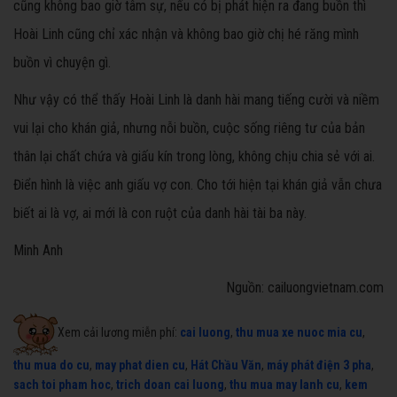
cũng không bao giờ tâm sự, nếu có bị phát hiện ra đang buồn thì
Hoài Linh cũng chỉ xác nhận và không bao giờ chị hé răng mình
buồn vì chuyện gì.
Như vậy có thể thấy Hoài Linh là danh hài mang tiếng cười và niềm
vui lại cho khán giả, nhưng nỗi buồn, cuộc sống riêng tư của bản
thân lại chất chứa và giấu kín trong lòng, không chịu chia sẻ với ai.
Điển hình là việc anh giấu vợ con. Cho tới hiện tại khán giả vẫn chưa
biết ai là vợ, ai mới là con ruột của danh hài tài ba này.
Minh Anh
Nguồn: cailuongvietnam.com
Xem cải lương miễn phí:
cai luong
,
thu mua xe nuoc mia cu
,
thu mua do cu
,
may phat dien cu
,
Hát Chầu Văn
,
máy phát điện 3 pha
,
sach toi pham hoc
,
trich doan cai luong
,
thu mua may lanh cu
,
kem