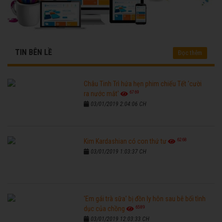
TIN BÊN LỀ
Đọc thêm
Châu Tinh Trì hứa hẹn phim chiếu Tết 'cười
6769
ra nước mắt'
03/01/2019 2:04:06 CH
6268
Kim Kardashian có con thứ tư
03/01/2019 1:03:37 CH
'Em gái trà sữa' bị đồn ly hôn sau bê bối tình
6589
dục của chồng
03/01/2019 12:03:33 CH