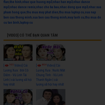
flan
,
the hinh
,
nhac que huong mp3
,
nhac han mp3
,
nhac dance
mp3
,
nhac dance remix
,
nhac cho ba bau
,
nhac dong que mp3
,
nhac xua
pham hong que
,
thu mua may phat dien
,
thu mua laptop cu
,
sua nap
bon cau thong minh
,
sua bon cau thong minh
,
may lanh cu
,
thu mua do
cu tan binh
,
laptop cu
[VIDEO] CÓ THỂ BẠN QUAN TÂM
7672
6924
[
Video] Cải
[
Video] Cải
Lương Xưa : Đời Cô
Lương Xưa : Nước Mắt
Diễm - Vũ Linh Tài
Chung Tình - Vũ Linh
Linh | cải lương xã hội
Thanh Ngân | cải
hay nhất
lương xã hội hay nhất