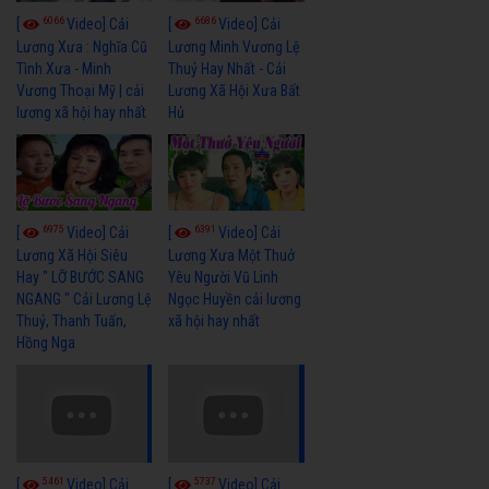
6066
6686
[
Video] Cải
[
Video] Cải
Lương Xưa : Nghĩa Cũ
Lương Minh Vương Lệ
Tình Xưa - Minh
Thuỷ Hay Nhất - Cải
Vương Thoại Mỹ | cải
Lương Xã Hội Xưa Bất
lương xã hội hay nhất
Hủ
6975
6391
[
Video] Cải
[
Video] Cải
Lương Xã Hội Siêu
Lương Xưa Một Thuở
Hay " LỠ BƯỚC SANG
Yêu Người Vũ Linh
NGANG " Cải Lương Lệ
Ngọc Huyền cải lương
Thuỷ, Thanh Tuấn,
xã hội hay nhất
Hồng Nga
5461
5737
[
Video] Cải
[
Video] Cải