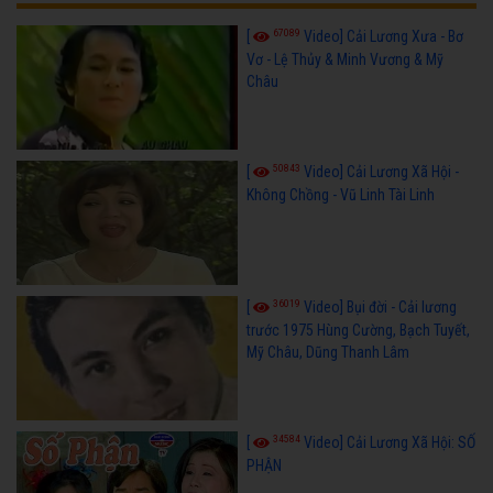
67089
[
Video] Cải Lương Xưa - Bơ
Vơ - Lệ Thủy & Minh Vương & Mỹ
Châu
50843
[
Video] Cải Lương Xã Hội -
Không Chồng - Vũ Linh Tài Linh
36019
[
Video] Bụi đời - Cải lương
trước 1975 Hùng Cường, Bạch Tuyết,
Mỹ Châu, Dũng Thanh Lâm
34584
[
Video] Cải Lương Xã Hội: SỐ
PHẬN