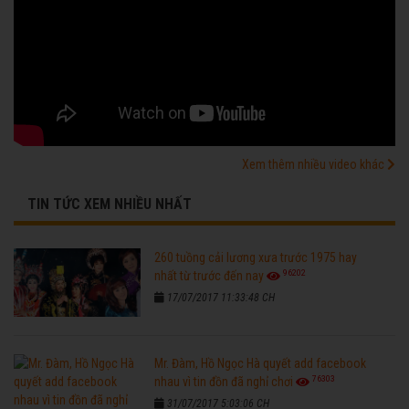
Xem thêm nhiều video khác
TIN TỨC XEM NHIỀU NHẤT
260 tuồng cải lương xưa trước 1975 hay
96202
nhất từ trước đến nay
17/07/2017 11:33:48 CH
Mr. Đàm, Hồ Ngọc Hà quyết add facebook
76303
nhau vì tin đồn đã nghỉ chơi
31/07/2017 5:03:06 CH