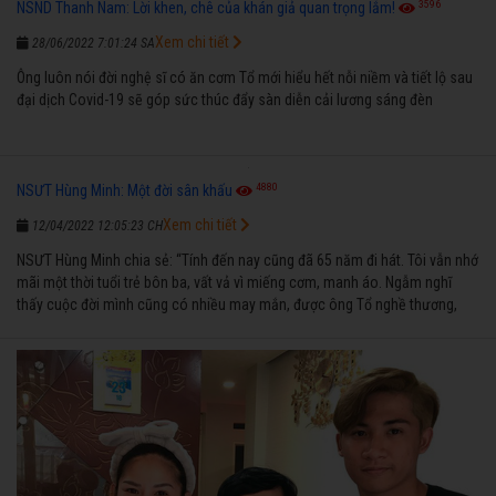
3596
NSND Thanh Nam: Lời khen, chê của khán giả quan trọng lắm!
Xem chi tiết
28/06/2022 7:01:24 SA
Ông luôn nói đời nghệ sĩ có ăn cơm Tổ mới hiểu hết nỗi niềm và tiết lộ sau
đại dịch Covid-19 sẽ góp sức thúc đẩy sàn diễn cải lương sáng đèn
4880
NSƯT Hùng Minh: Một đời sân khấu
Xem chi tiết
12/04/2022 12:05:23 CH
NSƯT Hùng Minh chia sẻ: “Tính đến nay cũng đã 65 năm đi hát. Tôi vẫn nhớ
mãi một thời tuổi trẻ bôn ba, vất vả vì miếng cơm, manh áo. Ngẫm nghĩ
thấy cuộc đời mình cũng có nhiều may mắn, được ông Tổ nghề thương,
nên từ một cậu bé nghèo chẳng biết hát xướng là gì, trong dòng đời xuôi
ngược nhận được những cơ may để từng bước thành danh với nghiệp ca
diễn”.