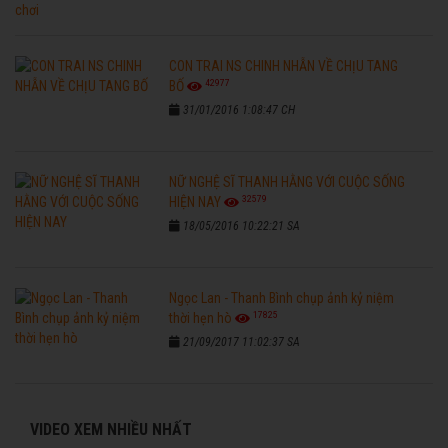
CON TRAI NS CHINH NHẪN VỀ CHỊU TANG
42977
BỐ
31/01/2016 1:08:47 CH
NỮ NGHỆ SĨ THANH HẰNG VỚI CUỘC SỐNG
32579
HIỆN NAY
18/05/2016 10:22:21 SA
Ngọc Lan - Thanh Bình chụp ảnh kỷ niệm
17825
thời hẹn hò
21/09/2017 11:02:37 SA
VIDEO XEM NHIỀU NHẤT