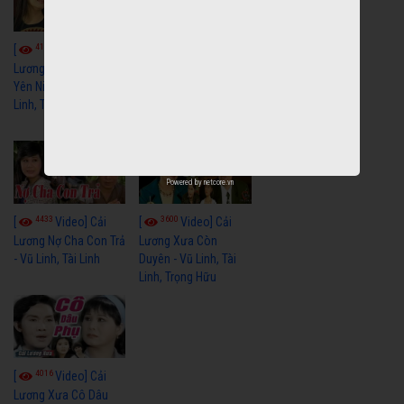
4114
3965
[
Video] Cải
[
Video] Cải
Lương Xưa Hãy Ngủ
Lương Xưa Đi Biển -
Yên Niềm Đau - Vũ
Vũ Linh, Phương Hồng
Linh, Tài Linh
Thủy, Hương Lan,
Thanh Hằng
Powered by
netcore.vn
4433
3600
[
Video] Cải
[
Video] Cải
Lương Nợ Cha Con Trả
Lương Xưa Còn
- Vũ Linh, Tài Linh
Duyên - Vũ Linh, Tài
Linh, Trọng Hữu
4016
[
Video] Cải
Lương Xưa Cô Dâu