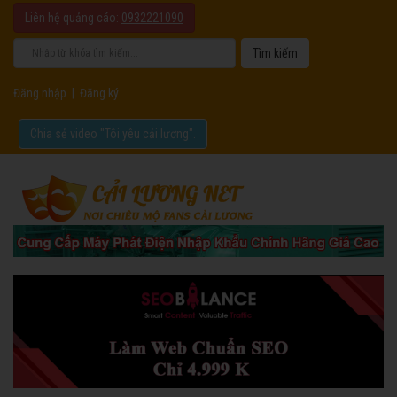
Liên hệ quảng cáo:
0932221090
Đăng nhập
|
Đăng ký
Chia sẻ video "Tôi yêu cải lương".