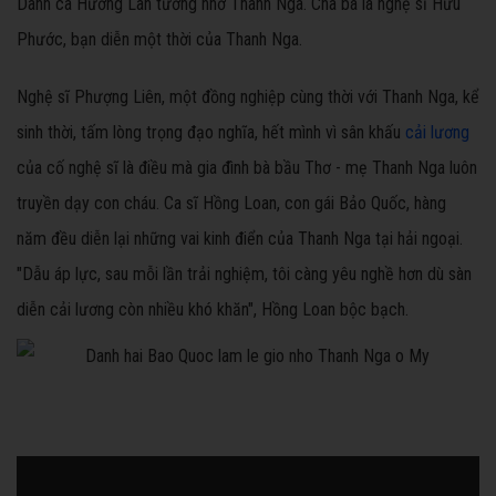
Danh ca Hương Lan tưởng nhớ Thanh Nga. Cha bà là nghệ sĩ Hữu
Phước, bạn diễn một thời của Thanh Nga.
Nghệ sĩ Phượng Liên, một đồng nghiệp cùng thời với Thanh Nga, kể
sinh thời, tấm lòng trọng đạo nghĩa, hết mình vì sân khấu
cải lương
của cố nghệ sĩ là điều mà gia đình bà bầu Thơ - mẹ Thanh Nga luôn
truyền dạy con cháu. Ca sĩ Hồng Loan, con gái Bảo Quốc, hàng
năm đều diễn lại những vai kinh điển của Thanh Nga tại hải ngoại.
"Dẫu áp lực, sau mỗi lần trải nghiệm, tôi càng yêu nghề hơn dù sàn
diễn cải lương còn nhiều khó khăn", Hồng Loan bộc bạch.