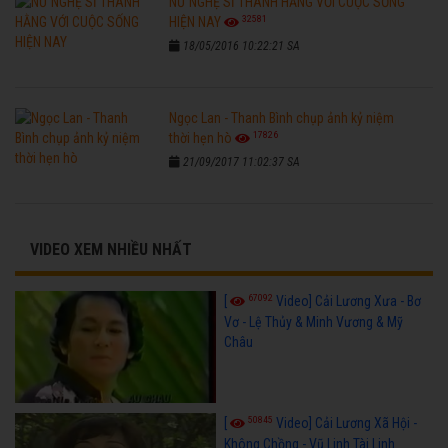
NỮ NGHỆ SĨ THANH HẰNG VỚI CUỘC SỐNG
32581
HIỆN NAY
18/05/2016 10:22:21 SA
Ngọc Lan - Thanh Bình chụp ảnh kỷ niệm
17826
thời hẹn hò
21/09/2017 11:02:37 SA
VIDEO XEM NHIỀU NHẤT
67092
[
Video] Cải Lương Xưa - Bơ
Vơ - Lệ Thủy & Minh Vương & Mỹ
Châu
50845
[
Video] Cải Lương Xã Hội -
Không Chồng - Vũ Linh Tài Linh