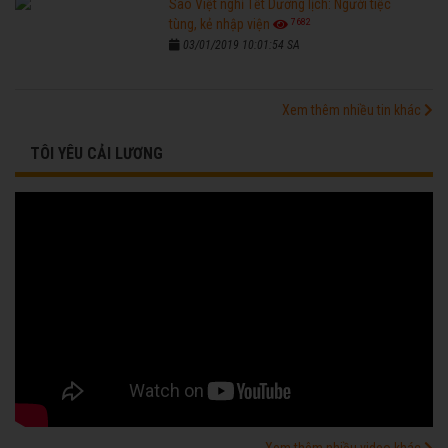
Sao Việt nghỉ Tết Dương lịch: Người tiệc
7682
tùng, kẻ nhập viện
03/01/2019 10:01:54 SA
Xem thêm nhiều tin khác
TÔI YÊU CẢI LƯƠNG
Xem thêm nhiều video khác