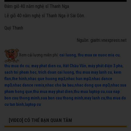
Đám giỗ 40 năm nghệ sĩ Thanh Nga
Lễ giỗ 40 năm nghệ sĩ Thanh Nga ở Sài Gòn.
Quý Thanh
Nguồn: giaitri.vnexpress.net
Xem cải lương miễn phí:
cai luong
,
thu mua xe nuoc mia cu
,
thu mua do cu
,
may phat dien cu
,
Hát Chầu Văn
,
máy phát điện 3 pha
,
sach toi pham hoc
,
trich doan cai luong
,
thu mua may lanh cu
,
kem
flan
,
the hinh
,
nhac que huong mp3
,
nhac han mp3
,
nhac dance
mp3
,
nhac dance remix
,
nhac cho ba bau
,
nhac dong que mp3
,
nhac xua
pham hong que
,
thu mua may phat dien
,
thu mua laptop cu
,
sua nap
bon cau thong minh
,
sua bon cau thong minh
,
may lanh cu
,
thu mua do
cu tan binh
,
laptop cu
[VIDEO] CÓ THỂ BẠN QUAN TÂM