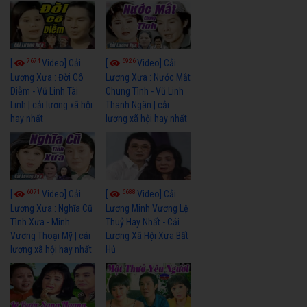
7674
6926
[
Video] Cải
[
Video] Cải
Lương Xưa : Đời Cô
Lương Xưa : Nước Mắt
Diễm - Vũ Linh Tài
Chung Tình - Vũ Linh
Linh | cải lương xã hội
Thanh Ngân | cải
hay nhất
lương xã hội hay nhất
6071
6688
[
Video] Cải
[
Video] Cải
Lương Xưa : Nghĩa Cũ
Lương Minh Vương Lệ
Tình Xưa - Minh
Thuỷ Hay Nhất - Cải
Vương Thoại Mỹ | cải
Lương Xã Hội Xưa Bất
lương xã hội hay nhất
Hủ