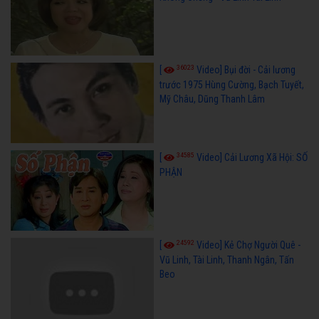
36023
[
Video] Bụi đời - Cải lương
trước 1975 Hùng Cường, Bạch Tuyết,
Mỹ Châu, Dũng Thanh Lâm
34585
[
Video] Cải Lương Xã Hội: SỐ
PHẬN
24592
[
Video] Kẻ Chợ Người Quê -
Vũ Linh, Tài Linh, Thanh Ngân, Tấn
Beo