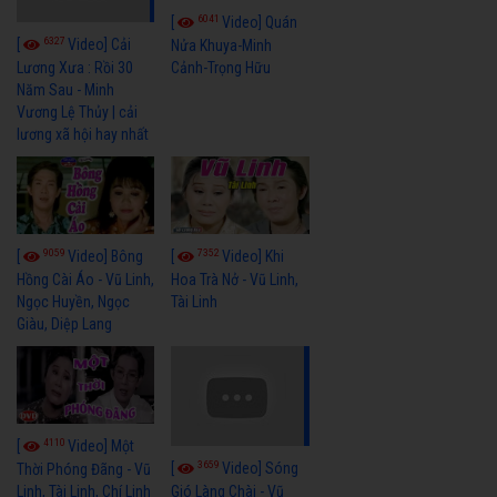
6041
[
Video] Quán
6327
[
Video] Cải
Nửa Khuya-Minh
Cảnh-Trọng Hữu
Lương Xưa : Rồi 30
Năm Sau - Minh
Vương Lệ Thủy | cải
lương xã hội hay nhất
9059
7352
[
Video] Bông
[
Video] Khi
Hồng Cài Áo - Vũ Linh,
Hoa Trà Nở - Vũ Linh,
Ngọc Huyền, Ngọc
Tài Linh
Giàu, Diệp Lang
4110
[
Video] Một
3659
[
Video] Sóng
Thời Phóng Đãng - Vũ
Linh, Tài Linh, Chí Linh
Gió Làng Chài - Vũ