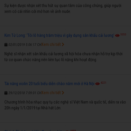
Sự kiện được nhận xét thu hút sự quan tâm của công chúng, giúp người
xem có cái nhìn cởi mở hơn về ảnh nude.
5353
Kim Tử Long: 'Tôi lỗ hàng trăm triệu vì gây dựng sân khấu cải lương'
Xem chi tiết
02/01/2019 5:06:17 CH
Nghệ sĩ nhận xét sân khấu cải lương xã hội hóa chưa nhận hỗ trợ kịp thời
từ cơ quan chức năng nên liên tục lỗ nặng khi hoạt động.
4221
Tài năng violin 20 tuổi biểu diễn chào năm mới ở Hà Nội
Xem chi tiết
29/12/2018 7:09:01 CH
Chương trình hòa nhạc quy tụ các nghệ sĩ Việt Nam và quốc tế, diễn ra vào
20h ngày 1/1/2019 tại Nhà hát Lớn.
4658