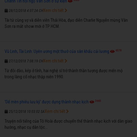
Chánh Tín hội ngộ Vân Sơn ở sự kiện
Xem chi tiết
28/12/2018 4:07:24 CH
Tài tử cùng vợ và diễn viên Thái Hòa, đạo diễn Charlie Nguyễn mừng Vân
Sơn ra mắt show mới ở TP HCM.
6578
Vũ Linh, Tài Linh: Uyên ương một thưở của sân khấu cải lương
Xem chi tiết
27/12/2018 7:08:19 CH
Từ đôi đào, kép ở tỉnh, hai nghệ sĩ trở thành thần tượng được mến mộ
trong làng cổ nhạc thập niên 1990.
3665
'Dế mèn phiêu lưu ký' được dựng thành nhạc kịch
Xem chi tiết
25/12/2018 10:03:02 SA
Truyện nổi tiếng của Tô Hoài được chuyển thể thành nhạc kịch với dàn giao
hưởng, nhạc cụ dân tộc...