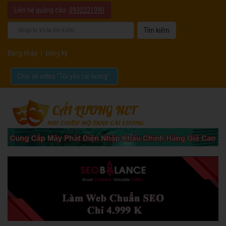
Liên hệ quảng cáo:
0932221090
Đăng nhập
|
Đăng ký
Chia sẻ video "Tôi yêu cải lương".