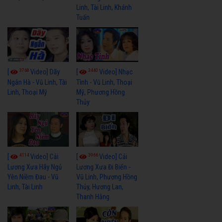
Linh, Tài Linh, Khánh
Tuấn
3768
3440
[
Video] Dãy
[
Video] Nhạc
Ngân Hà - Vũ Linh, Tài
Tình - Vũ Linh, Thoại
Linh, Thoại Mỹ
Mỹ, Phương Hồng
Thủy
4114
3966
[
Video] Cải
[
Video] Cải
Lương Xưa Hãy Ngủ
Lương Xưa Đi Biển -
Yên Niềm Đau - Vũ
Vũ Linh, Phương Hồng
Linh, Tài Linh
Thủy, Hương Lan,
Thanh Hằng