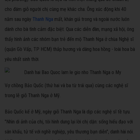
cho đám giỗ người chị cùng mẹ khác cha. Ông xúc động khi 40
năm sau ngày
Thanh Nga
mất, khán giả trong và ngoài nước luôn
dành cho bà tình cảm đặc biệt. Qua các diễn đàn, mạng xã hội, ông
thấy hình ảnh các nhóm bạn trẻ đến mộ Thanh Nga ở chùa Nghệ sĩ
(quận Gò Vấp, TP HCM) thắp hương và dâng hoa hồng - loài hoa bà
yêu nhất sinh thời.
Vợ chồng Bảo Quốc (thứ hai và ba từ trái qua) cùng các nghệ sĩ
trong lễ giỗ Thanh Nga ở Mỹ.
Bảo Quốc kể ở Mỹ, ngày giỗ Thanh Nga là dịp các nghệ sĩ tề tựu.
"Nhìn di ảnh của chị, tôi hình dung lại lời chị dặn: sống hiếu đạo với
sân khấu, tử tế với nghề nghiệp, yêu thương bạn diễn", danh hài nói.