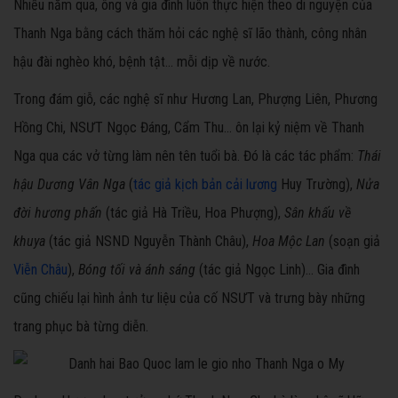
Nhiều năm qua, ông và gia đình luôn thực hiện theo di nguyện của
Thanh Nga bằng cách thăm hỏi các nghệ sĩ lão thành, công nhân
hậu đài nghèo khó, bệnh tật... mỗi dịp về nước.
Trong đám giỗ, các nghệ sĩ như Hương Lan, Phượng Liên, Phương
Hồng Chi, NSƯT Ngọc Đáng, Cẩm Thu... ôn lại kỷ niệm về Thanh
Nga qua các vở từng làm nên tên tuổi bà. Đó là các tác phẩm:
Thái
hậu Dương Vân Nga
(
tác giả kịch bản cải lương
Huy Trường),
Nửa
đời hương phấn
(tác giả Hà Triều, Hoa Phượng),
Sân khấu về
khuya
(tác giả NSND Nguyễn Thành Châu),
Hoa Mộc Lan
(soạn giả
Viễn Châu
),
Bóng tối và ánh sáng
(tác giả Ngọc Linh)... Gia đình
cũng chiếu lại hình ảnh tư liệu của cố NSƯT và trưng bày những
trang phục bà từng diễn.