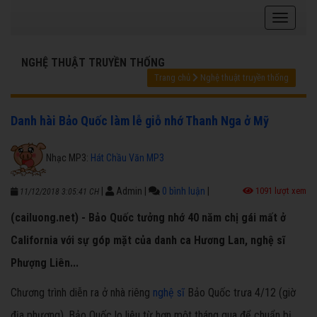
NGHỆ THUẬT TRUYỀN THỐNG
Trang chủ
Nghệ thuật truyền thống
Danh hài Bảo Quốc làm lễ giỗ nhớ Thanh Nga ở Mỹ
Nhạc MP3:
Hát Chầu Văn MP3
|
Admin
|
0 bình luận
|
1091 lượt xem
11/12/2018 3:05:41 CH
(cailuong.net) - Bảo Quốc tưởng nhớ 40 năm chị gái mất ở
California với sự góp mặt của danh ca Hương Lan, nghệ sĩ
Phượng Liên...
Chương trình diễn ra ở nhà riêng
nghệ sĩ
Bảo Quốc trưa 4/12 (giờ
địa phương). Bảo Quốc lo liệu từ hơn một tháng qua để chuẩn bị