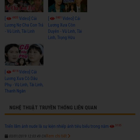
4433
3601
[
Video] Cải
[
Video] Cải
Lương Nợ Cha Con Trả
Lương Xưa Còn
- Vũ Linh, Tài Linh
Duyên - Vũ Linh, Tài
Linh, Trọng Hữu
4016
[
Video] Cải
Lương Xưa Cô Dâu
Phụ - Vũ Linh, Tài Linh,
Thanh Ngân
NGHỆ THUẬT TRUYỀN THỐNG LIÊN QUAN
5135
Triển lãm ảnh nude là sự kiện nhiếp ảnh tiêu biểu trong năm
Xem chi tiết
03/01/2019 12:03:49 CH