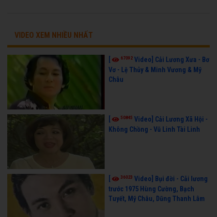
VIDEO XEM NHIỀU NHẤT
67092
[
Video] Cải Lương Xưa - Bơ
Vơ - Lệ Thủy & Minh Vương & Mỹ
Châu
50845
[
Video] Cải Lương Xã Hội -
Không Chồng - Vũ Linh Tài Linh
36023
[
Video] Bụi đời - Cải lương
trước 1975 Hùng Cường, Bạch
Tuyết, Mỹ Châu, Dũng Thanh Lâm