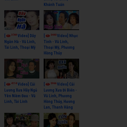
Khánh Tuấn
3769
3440
[
Video] Dãy
[
Video] Nhạc
Ngân Hà - Vũ Linh,
Tình - Vũ Linh,
Tài Linh, Thoại Mỹ
Thoại Mỹ, Phương
Hồng Thủy
4114
3966
[
Video] Cải
[
Video] Cải
Lương Xưa Hãy Ngủ
Lương Xưa Đi Biển -
Yên Niềm Đau - Vũ
Vũ Linh, Phương
Linh, Tài Linh
Hồng Thủy, Hương
Lan, Thanh Hằng