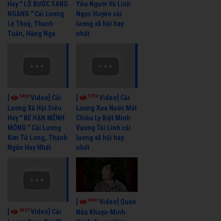
Hay " LỠ BƯỚC SANG
Yêu Người Vũ Linh
NGANG " Cải Lương
Ngọc Huyền cải
Lệ Thuỷ, Thanh
lương xã hội hay
Tuấn, Hồng Nga
nhất
5462
5739
[
Video] Cải
[
Video] Cải
Lương Xã Hội Siêu
Lương Xưa Nước Mắt
Hay " BỂ HẬN MÊNH
Chiều Ly Biệt Minh
MÔNG " Cải Lương
Vương Tài Linh cải
Kim Tử Long, Thanh
lương xã hội hay
Ngân Hay Nhất
nhất
6041
[
Video] Quán
6327
[
Video] Cải
Nửa Khuya-Minh