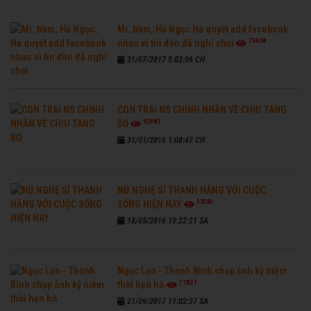
Mr. Đàm, Hồ Ngọc Hà quyết add facebook
76308
nhau vì tin đồn đã nghỉ chơi
31/07/2017 5:03:06 CH
CON TRAI NS CHINH NHẪN VỀ CHỊU TANG
42982
BỐ
31/01/2016 1:08:47 CH
NỮ NGHỆ SĨ THANH HẰNG VỚI CUỘC
32581
SỐNG HIỆN NAY
18/05/2016 10:22:21 SA
Ngọc Lan - Thanh Bình chụp ảnh kỷ niệm
17827
thời hẹn hò
21/09/2017 11:02:37 SA