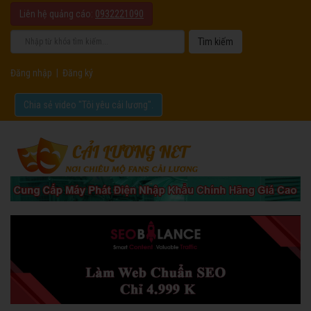
Liên hệ quảng cáo:
0932221090
Đăng nhập
|
Đăng ký
Chia sẻ video "Tôi yêu cải lương".