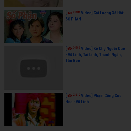
34586
[
Video] Cải Lương Xã Hội:
SỐ PHẬN
24592
[
Video] Kẻ Chợ Người Quê
- Vũ Linh, Tài Linh, Thanh Ngân,
Tấn Beo
23610
[
Video] Phạm Công Cúc
Hoa - Vũ Linh