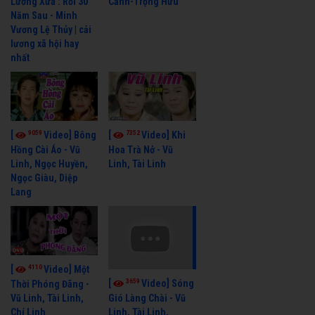
Cảnh-Trọng Hữu
Lương Xưa : Rồi 30
Năm Sau - Minh
Vương Lệ Thủy | cải
lương xã hội hay
nhất
9059
7352
[
Video] Bông
[
Video] Khi
Hồng Cài Áo - Vũ
Hoa Trà Nở - Vũ
Linh, Ngọc Huyền,
Linh, Tài Linh
Ngọc Giàu, Diệp
Lang
4110
[
Video] Một
3659
[
Video] Sóng
Thời Phóng Đãng -
Vũ Linh, Tài Linh,
Gió Làng Chài - Vũ
Chí Linh
Linh, Tài Linh,