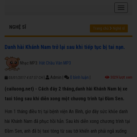
NGHỆ SĨ
Trang chủ
Nghệ sĩ
Danh hài Khánh Nam trở lại sau khi tiếp tục bị tai nạn.
Nhạc MP3:
Hát Chầu Văn MP3
|
Admin
|
0 bình luận
|
3029 lượt xem
03/01/2017 4:07:57 CH
(cailuong.net) - Cách đây 2 tháng,danh hài Khánh Nam bị xe
taxi tông sau khi diễn xong một chương trình tại Đầm Sen.
Hơn 1 tháng điều trị tại bệnh viện An Bình, gìơ đây sức khỏe danh
hài Khánh Nam đã phục hồi hẳn. Sau khi diễn xong chương trình tại
Đầm Sen, anh đã bị taxi tông từ sau tới khiến anh phải ngã xuống