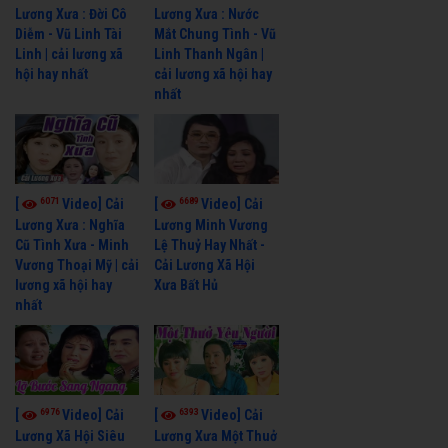
Lương Xưa : Đời Cô
Lương Xưa : Nước
Diễm - Vũ Linh Tài
Mắt Chung Tình - Vũ
Linh | cải lương xã
Linh Thanh Ngân |
hội hay nhất
cải lương xã hội hay
nhất
6071
6689
[
Video] Cải
[
Video] Cải
Lương Xưa : Nghĩa
Lương Minh Vương
Cũ Tình Xưa - Minh
Lệ Thuỷ Hay Nhất -
Vương Thoại Mỹ | cải
Cải Lương Xã Hội
lương xã hội hay
Xưa Bất Hủ
nhất
6976
6393
[
Video] Cải
[
Video] Cải
Lương Xã Hội Siêu
Lương Xưa Một Thuở