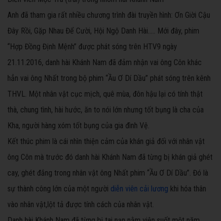
Anh đã tham gia rất nhiều chương trình đài truyền hình: Ơn Giời Cậu
Đây Rồi, Gặp Nhau Để Cười, Hội Ngộ Danh Hài..... Mới đây, phim
“Hợp Đồng Định Mệnh” được phát sóng trên HTV9 ngày
21.11.2016, danh hài Khánh Nam đã đảm nhận vai ông Côn khác
hẳn vai ông Nhất trong bộ phim “Ầu Ơ Dí Dầu” phát sóng trên kênh
THVL. Một nhân vật cục mịch, quê mùa, đôn hậu lại có tính thật
thà, chung tình, hài hước, ăn to nói lớn nhưng tốt bụng là cha của
Kha, người hàng xóm tốt bụng của gia đình Vệ.
Kết thúc phim là cái nhìn thiện cảm của khán giả đối với nhân vật
ông Côn mà trước đó danh hài Khánh Nam đã từng bị khán giả ghét
cay, ghét đắng trong nhân vật ông Nhất phim “Ầu Ơ Dí Dầu”. Đó là
sự thành công lớn của một người
diễn viên cải lương
khi hóa thân
vào nhân vật,lột tả được tính cách của nhân vật.
Danh hài Khánh Nam đã từng bị tai nạn nằm viện suốt một năm