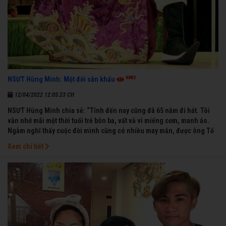
4882
NSƯT Hùng Minh: Một đời sân khấu
12/04/2022 12:05:23 CH
NSƯT Hùng Minh chia sẻ: “Tính đến nay cũng đã 65 năm đi hát. Tôi
vẫn nhớ mãi một thời tuổi trẻ bôn ba, vất vả vì miếng cơm, manh áo.
Ngẫm nghĩ thấy cuộc đời mình cũng có nhiều may mắn, được ông Tổ
nghề thương, nên từ một cậu bé nghèo chẳng biết hát xướng là gì,
Xem chi tiết
trong dòng đời xuôi ngược nhận được những cơ may để từng bước
thành danh với nghiệp ca diễn”.