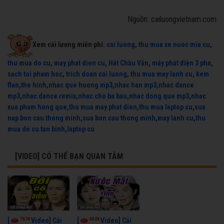
Nguồn: cailuongvietnam.com
Xem cải lương miễn phí:
cai luong
,
thu mua xe nuoc mia cu
,
thu mua do cu
,
may phat dien cu
,
Hát Chầu Văn
,
máy phát điện 3 pha
,
sach toi pham hoc
,
trich doan cai luong
,
thu mua may lanh cu
,
kem
flan
,
the hinh
,
nhac que huong mp3
,
nhac han mp3
,
nhac dance
mp3
,
nhac dance remix
,
nhac cho ba bau
,
nhac dong que mp3
,
nhac
xua pham hong que
,
thu mua may phat dien
,
thu mua laptop cu
,
sua
nap bon cau thong minh
,
sua bon cau thong minh
,
may lanh cu
,
thu
mua do cu tan binh
,
laptop cu
[VIDEO] CÓ THỂ BẠN QUAN TÂM
7674
6926
[
Video] Cải
[
Video] Cải