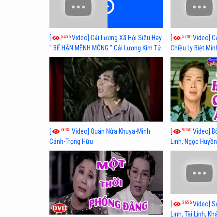
5456
5730
[
Video] Cải Lương Xã Hội Siêu Hay
[
Video] C
" BỂ HẬN MÊNH MÔNG " Cải Lương Kim Tử
Chiều Ly Biệt Min
Long, Thanh Ngân Hay Nhất
lương xã hội hay
6035
9050
[
Video] Quán Nửa Khuya-Minh
[
Video] B
Cảnh-Trọng Hữu
Linh, Ngọc Huyền
3656
[
Video] S
Linh, Tài Linh, K