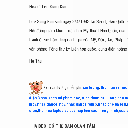
Họa sĩ Lee Sung Kun.
Lee Sung Kun sinh ngày 3/4/1943 tại Seoul, Hàn Quốc. 
Hội đồng giám khảo Triển lãm Mỹ thuật Hàn Quốc, giáo s
tranh ở các bảo tàng danh giá của Mỹ, Đức, Áo, Pháp..
văn phòng Tổng thư ký Liên hợp quốc, cung điện hoàng 
Hà Thu
Xem cải lương miễn phí:
cai luong
,
thu mua xe nuo
điện 3 pha
,
sach toi pham hoc
,
trich doan cai luong
,
thu m
mp3
,
nhac dance mp3
,
nhac dance remix
,
nhac cho ba bau
,
dien
,
thu mua laptop cu
,
sua nap bon cau thong minh
,
sua 
[VIDEO] CÓ THỂ BẠN QUAN TÂM