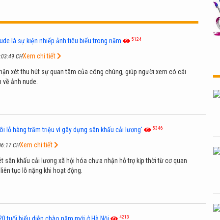
5124
ude là sự kiện nhiếp ảnh tiêu biểu trong năm
Xem chi tiết
:03:49 CH
hận xét thu hút sự quan tâm của công chúng, giúp người xem có cái
n về ảnh nude.
5346
ôi lỗ hàng trăm triệu vì gây dựng sân khấu cải lương'
Xem chi tiết
06:17 CH
t sân khấu cải lương xã hội hóa chưa nhận hỗ trợ kịp thời từ cơ quan
iên tục lỗ nặng khi hoạt động.
4213
 20 tuổi biểu diễn chào năm mới ở Hà Nội