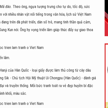
Mã đáo.
Theo ông, ngựa tượng trưng cho tự do, tốc độ, sức
 với nhiều nhân vật nổi tiếng trong văn hóa, lịch sử Việt Nam
ang trên đà phát triển, dân số trẻ, mang tinh thần quả cảm,
ung Kun nói. Ông hy vọng triển lãm giúp thúc đẩy sự giao thoa
ển lãm.
anji của Hàn Quốc - loại giấy được làm thủ công từ cây dâu
g Sik - Chủ tịch Hội Mỹ thuật Ui Chongpu (Hàn Quốc) - đánh giá
ại và truyền thống. Mỗi bức tranh toát ra vẻ đẹp huyền bí đặc
ình khối, màu sắc.