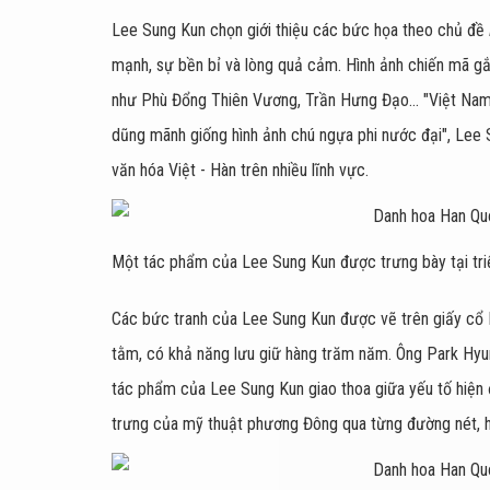
Lee Sung Kun chọn giới thiệu các bức họa theo chủ đề
mạnh, sự bền bỉ và lòng quả cảm. Hình ảnh chiến mã gắn
như Phù Đổng Thiên Vương, Trần Hưng Đạo... "Việt Nam đ
dũng mãnh giống hình ảnh chú ngựa phi nước đại", Lee S
văn hóa Việt - Hàn trên nhiều lĩnh vực.
Một tác phẩm của Lee Sung Kun được trưng bày tại tri
Các bức tranh của Lee Sung Kun được vẽ trên giấy cổ H
tằm, có khả năng lưu giữ hàng trăm năm. Ông Park Hyun
tác phẩm của Lee Sung Kun giao thoa giữa yếu tố hiện đ
trưng của mỹ thuật phương Đông qua từng đường nét, h