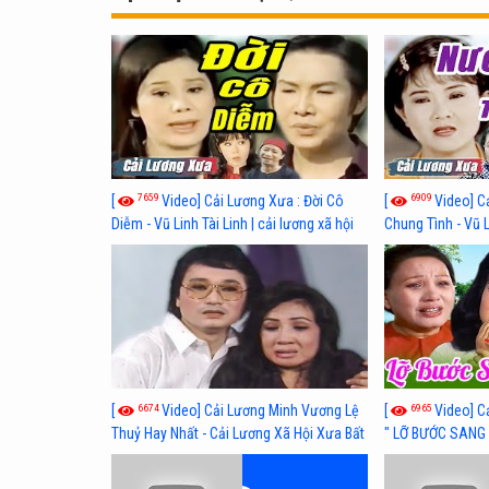
7659
6909
[
Video] Cải Lương Xưa : Đời Cô
[
Video] C
Diễm - Vũ Linh Tài Linh | cải lương xã hội
Chung Tình - Vũ 
hay nhất
lương xã hội hay
6674
6965
[
Video] Cải Lương Minh Vương Lệ
[
Video] C
Thuỷ Hay Nhất - Cải Lương Xã Hội Xưa Bất
" LỠ BƯỚC SANG 
Hủ
Thuỷ, Thanh Tuấ