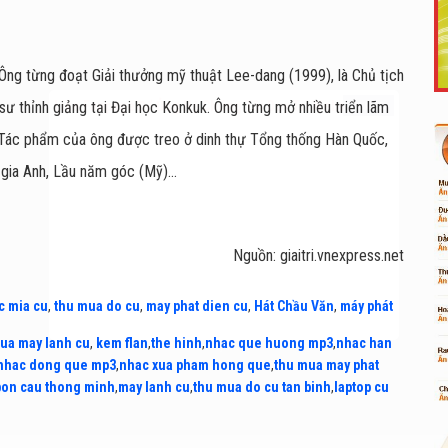
Ông từng đoạt Giải thưởng mỹ thuật Lee-dang (1999), là Chủ tịch
Like Fanpage Để Ủng Hộ Chúng Tôi Duy Trì Website
ư thỉnh giảng tại Đại học Konkuk. Ông từng mở nhiều triển lãm
. Tác phẩm của ông được treo ở dinh thự Tổng thống Hàn Quốc,
gia Anh, Lầu năm góc (Mỹ)...
Nguồn: giaitri.vnexpress.net
c mia cu
,
thu mua do cu
,
may phat dien cu
,
Hát Chầu Văn
,
máy phát
ua may lanh cu
,
kem flan
,
the hinh
,
nhac que huong mp3
,
nhac han
Powered by
netcore.vn
nhac dong que mp3
,
nhac xua pham hong que
,
thu mua may phat
bon cau thong minh
,
may lanh cu
,
thu mua do cu tan binh
,
laptop cu