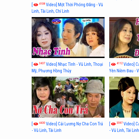
4108
[
Video] Một Thời Phóng Đãng - Vũ
Linh, Tài Linh, Chí Linh
3437
4112
[
Video] Nhạc Tình - Vũ Linh, Thoại
[
Video] C
Mỹ, Phương Hồng Thủy
Yên Niềm Đau - Vũ
4430
3597
[
Video] Cải Lương Nợ Cha Con Trả
[
Video] C
- Vũ Linh, Tài Linh
- Vũ Linh, Tài Lin