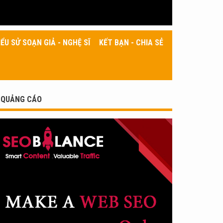
IỂU SỬ SOẠN GIẢ - NGHỆ SĨ
KẾT BẠN - CHIA SẺ
QUẢNG CÁO