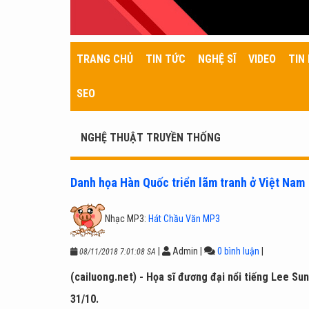
TRANG CHỦ
TIN TỨC
NGHỆ SĨ
VIDEO
TIN 
SEO
NGHỆ THUẬT TRUYỀN THỐNG
Danh họa Hàn Quốc triển lãm tranh ở Việt Nam
Nhạc MP3:
Hát Chầu Văn MP3
|
Admin
|
0 bình luận
|
08/11/2018 7:01:08 SA
(cailuong.net) - Họa sĩ đương đại nổi tiếng Lee Su
31/10.