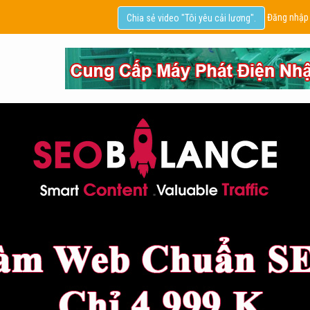
Đăng nhập
Chia sẻ video "Tôi yêu cải lương".