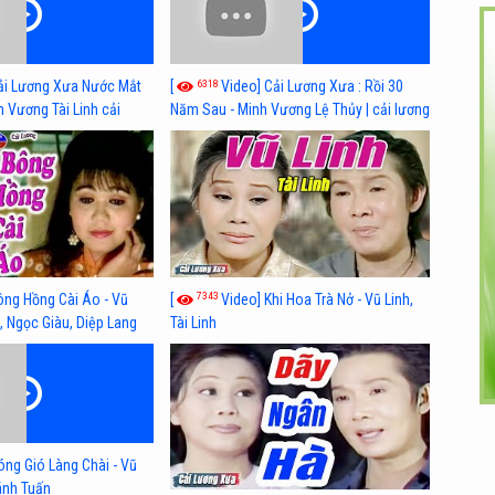
6318
ải Lương Xưa Nước Mắt
[
Video] Cải Lương Xưa : Rồi 30
h Vương Tài Linh cải
Năm Sau - Minh Vương Lệ Thủy | cải lương
 nhất
xã hội hay nhất
7343
ông Hồng Cài Áo - Vũ
[
Video] Khi Hoa Trà Nở - Vũ Linh,
, Ngọc Giàu, Diệp Lang
Tài Linh
óng Gió Làng Chài - Vũ
hánh Tuấn