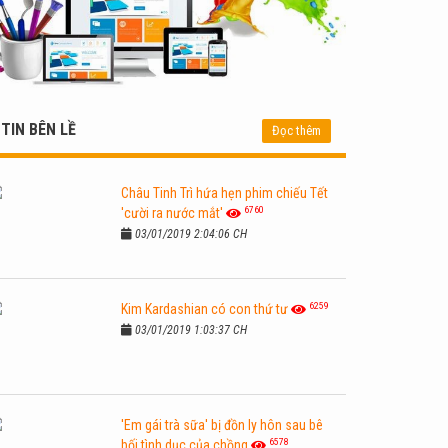
TIN BÊN LỀ
Đọc thêm
Châu Tinh Trì hứa hẹn phim chiếu Tết
6760
'cười ra nước mắt'
03/01/2019 2:04:06 CH
6259
Kim Kardashian có con thứ tư
03/01/2019 1:03:37 CH
'Em gái trà sữa' bị đồn ly hôn sau bê
6578
bối tình dục của chồng