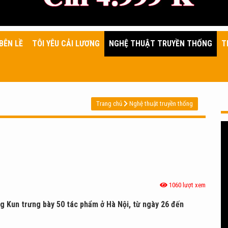
BÊN LỀ
TÔI YÊU CẢI LƯƠNG
NGHỆ THUẬT TRUYỀN THỐNG
T
Trang chủ
Nghệ thuật truyền thống
1060 lượt xem
ng Kun trưng bày 50 tác phẩm ở Hà Nội, từ ngày 26 đến