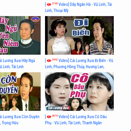
3765
[
Video] Dãy Ngân Hà - Vũ Linh, Tài
Linh, Thoại Mỹ
3962
ải Lương Xưa Hãy Ngủ
[
Video] Cải Lương Xưa Đi Biển - Vũ
 Linh, Tài Linh
Linh, Phương Hồng Thủy, Hương Lan,
Thanh Hằng
4010
ải Lương Xưa Còn Duyên
[
Video] Cải Lương Xưa Cô Dâu
h, Trọng Hữu
Phụ - Vũ Linh, Tài Linh, Thanh Ngân