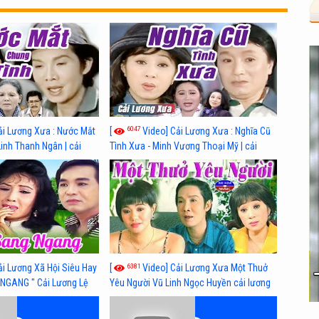
6047
ải Lương Xưa : Nước Mắt
[
Video] Cải Lương Xưa : Nghĩa Cũ
Linh Thanh Ngân | cải
Tình Xưa - Minh Vương Thoại Mỹ | cải
 nhất
lương xã hội hay nhất
6381
ải Lương Xã Hội Siêu Hay
[
Video] Cải Lương Xưa Một Thuở
NGANG " Cải Lương Lệ
Yêu Người Vũ Linh Ngọc Huyền cải lương
n, Hồng Nga
xã hội hay nhất