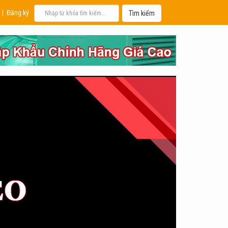
|
Đăng ký